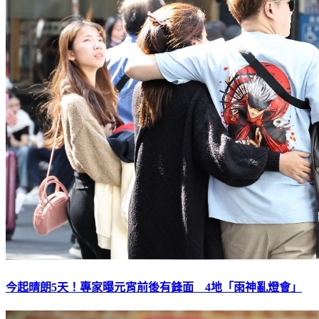
今起晴朗5天！專家曝元宵前後有鋒面 4地「雨神亂燈會」