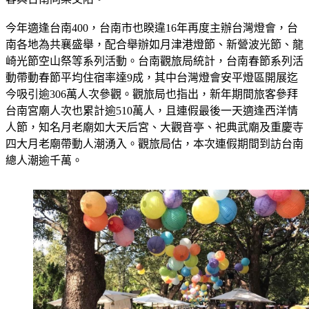
今年適逢台南400，台南市也睽違16年再度主辦台灣燈會，台
南各地為共襄盛舉，配合舉辦如月津港燈節、新營波光節、龍
崎光節空山祭等系列活動。台南觀旅局統計，台南春節系列活
動帶動春節平均住宿率達9成，其中台灣燈會安平燈區開展迄
今吸引逾306萬人次參觀。觀旅局也指出，新年期間旅客參拜
台南宮廟人次也累計逾510萬人，且連假最後一天適逢西洋情
人節，知名月老廟如大天后宮、大觀音亭、祀典武廟及重慶寺
四大月老廟帶動人潮湧入。觀旅局估，本次連假期間到訪台南
總人潮逾千萬。