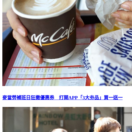
麥當勞補班日狂撒優惠券 打開APP「3大夯品」買一送一