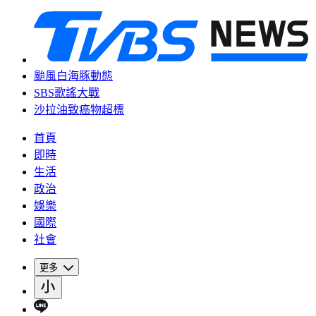
颱風白海豚動態
SBS歌謠大戰
沙拉油致癌物超標
首頁
即時
生活
政治
娛樂
國際
社會
更多