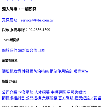
深入時事，一觸即見
意見反映：service@tvbs.com.tw
觀眾服務專線：02-2656-1599
TVBS新聞網
關於我們
56新聞台節目表
政策與隱私
隱私權政策
性騷擾防治措施
網站使用協定
版權宣告
認識 TVBS
公司介紹
企業動態
人才招募
主播專區
星藝象娛樂
節目版權銷售
公開招標
業務服務
官方聲明
獲獎紀錄／認證