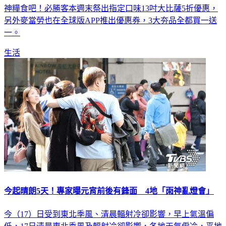
神糧食吧！必勝客本週末祭出指定口味13吋大比薩5折優惠，
另外麥當勞也在全球版APP推出優惠券，3大夯品全都買一送
一。
生活
今起晴朗5天！專家曝元宵前後有鋒面 4地「雨神亂燈會」
今（17）日受到東北季風、清晨輻射冷卻影響，早上氣溫偏