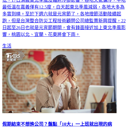
低，17日清晨東北季風及輻射冷卻影響，各地天氣偏冷，平地
最低溫在嘉義僅有12.5度，白天起東北季風減弱，各地大多為
多雲到晴。至於下週六就是元宵節了，各地燈節活動陸續起
跑，但是台灣整合防災工程技術顧問公司總監賈新興提醒，22
日起至26日也就是元宵節期間，會有鋒面接近加上東北季風影
響，桃園以北、宜蘭、花東將會下雨。
生活
假期結束不想進公司？盤點「10大」一上班就出現的病