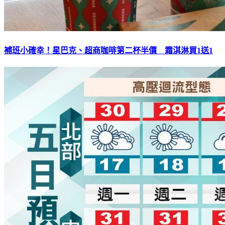
補班小確幸！星巴克、超商咖啡第二杯半價 霜淇淋買1送1