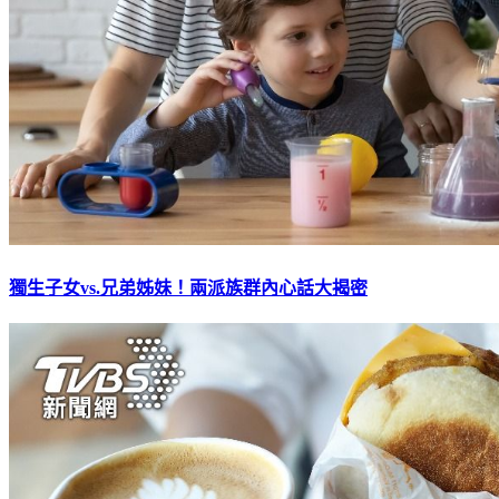
獨生子女vs.兄弟姊妹！兩派族群內心話大揭密