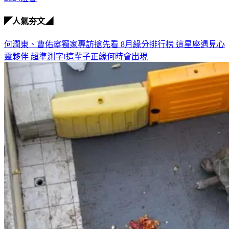
◤人氣夯文◢
何潤東、曹佑寧獨家專訪搶先看
8月緣分排行榜 這星座遇見心
靈夥伴
超準測字!這輩子正緣何時會出現