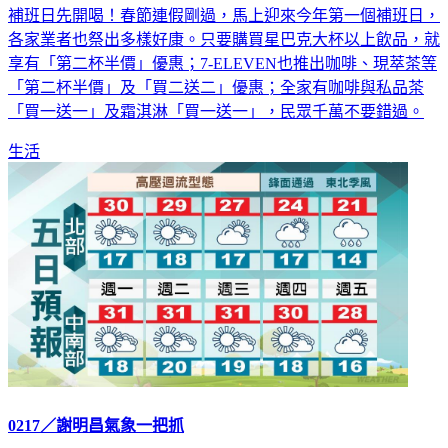
補班日先開喝！春節連假剛過，馬上迎來今年第一個補班日，
各家業者也祭出多樣好康。只要購買星巴克大杯以上飲品，就
享有「第二杯半價」優惠；7-ELEVEN也推出咖啡、現萃茶等
「第二杯半價」及「買二送二」優惠；全家有咖啡與私品茶
「買一送一」及霜淇淋「買一送一」，民眾千萬不要錯過。
生活
0217／謝明昌氣象一把抓