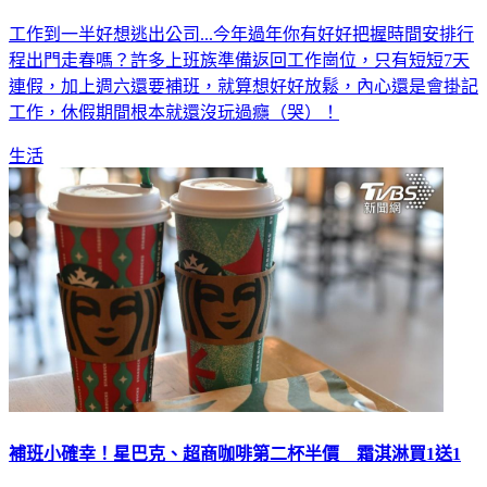
工作到一半好想逃出公司...今年過年你有好好把握時間安排行
程出門走春嗎？許多上班族準備返回工作崗位，只有短短7天
連假，加上週六還要補班，就算想好好放鬆，內心還是會掛記
工作，休假期間根本就還沒玩過癮（哭）！
生活
補班小確幸！星巴克、超商咖啡第二杯半價 霜淇淋買1送1