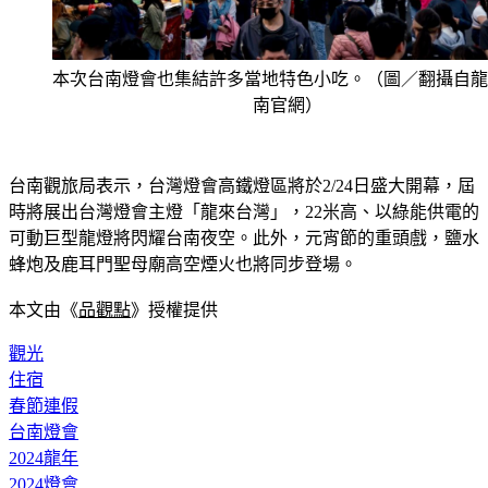
本次台南燈會也集結許多當地特色小吃。（圖／翻攝自龍
南官網）
台南觀旅局表示，台灣燈會高鐵燈區將於2/24日盛大開幕，屆
時將展出台灣燈會主燈「龍來台灣」，22米高、以綠能供電的
可動巨型龍燈將閃耀台南夜空。此外，元宵節的重頭戲，鹽水
蜂炮及鹿耳門聖母廟高空煙火也將同步登場。
本文由《
品觀點
》授權提供
觀光
住宿
春節連假
台南燈會
2024龍年
2024燈會