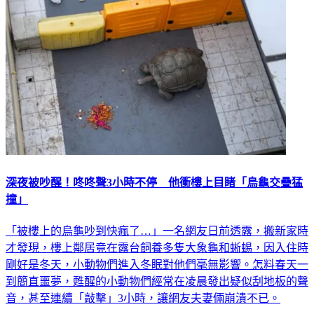
深夜被吵醒！咚咚聲3小時不停 他衝樓上目睹「烏龜交疊猛
撞」
「被樓上的烏龜吵到快瘋了…」一名網友日前透露，搬新家時
才發現，樓上鄰居竟在露台飼養多隻大象龜和蜥蜴，因入住時
剛好是冬天，小動物們進入冬眠對他們毫無影響。怎料春天一
到簡直噩夢，甦醒的小動物們經常在凌晨發出疑似刮地板的聲
音，甚至連續「敲擊」3小時，讓網友夫妻倆崩潰不已。