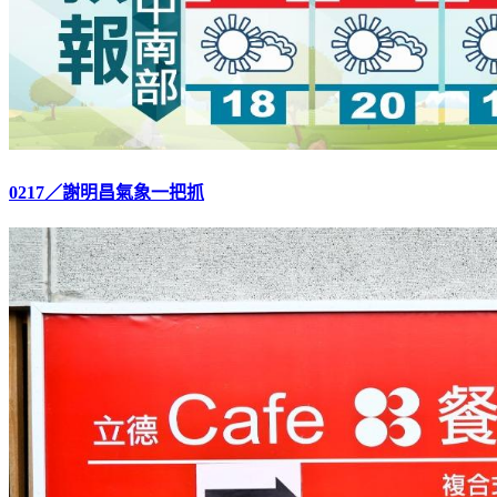
0217／謝明昌氣象一把抓