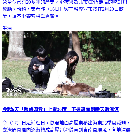
營至今已有20多年的歷史，更被譽為北市CP值最高的吃到飽
餐廳。孰料，業者昨（16日）突在粉專宣布將在2月29日歇
業，讓不少饕客相當震驚。
生活
今起6天「暖熱如春」上看30度！下週鋒面到變天轉濕涼
今（17）日是補班日，隨著地面高壓東移出海東北季風減弱，
臺灣周圍風向逐漸轉成高壓迴流偏東到東南風環境，各地清晨