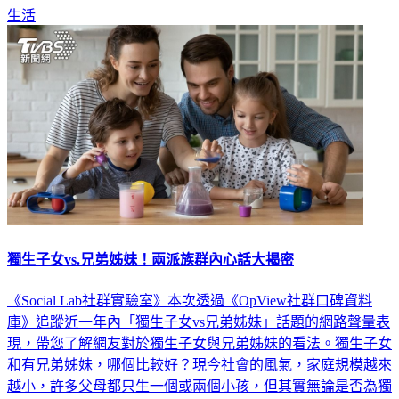
生活
獨生子女vs.兄弟姊妹！兩派族群內心話大揭密
《Social Lab社群實驗室》本次透過《OpView社群口碑資料
庫》追蹤近一年內「獨生子女vs兄弟姊妹」話題的網路聲量表
現，帶您了解網友對於獨生子女與兄弟姊妹的看法。獨生子女
和有兄弟姊妹，哪個比較好？現今社會的風氣，家庭規模越來
越小，許多父母都只生一個或兩個小孩，但其實無論是否為獨