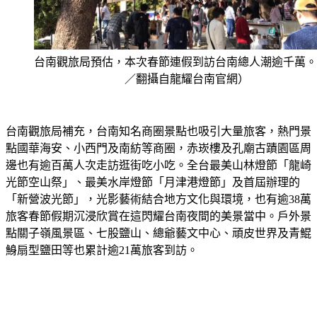
台南觀旅局預估，本次春節連假到訪台南總人潮逾千萬。
／翻攝自龍耀台南官網）
台南觀旅局補充，台南知名商圈景點也吸引大量旅客，熱門景
點國華海安、小西門及南紡等商圈，赤崁樓及孔廟古蹟園區周
邊也有逾百萬人次走訪逛街吃小吃。全台最美山林燈節「龍崎
光節空山祭」、最美水岸燈節「月津港燈節」及首屆辦理的
「新營波光節」，光影藝術結合地方文化與環境，也有逾38萬
旅客春節假期沉浸欣賞在這閃耀台南夜間的美景當中。戶外景
點關子嶺風景區、七股鹽山、總爺藝文中心、頑皮世界及青鯤
鯓扇型鹽田等也累計逾21萬旅客到訪。