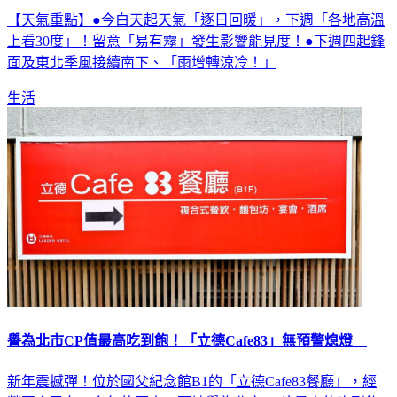
【天氣重點】●今白天起天氣「逐日回暖」，下週「各地高溫
上看30度」！留意「易有霧」發生影響能見度！●下週四起鋒
面及東北季風接續南下、「雨增轉涼冷！」
生活
譽為北市CP值最高吃到飽！「立德Cafe83」無預警熄燈
新年震撼彈！位於國父紀念館B1的「立德Cafe83餐廳」，經