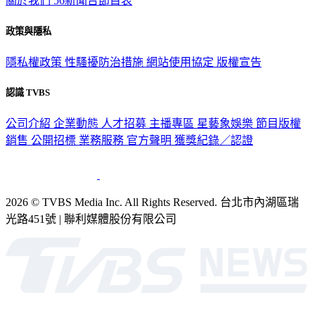
關於我們
56新聞台節目表
政策與隱私
隱私權政策
性騷擾防治措施
網站使用協定
版權宣告
認識 TVBS
公司介紹
企業動態
人才招募
主播專區
星藝象娛樂
節目版權
銷售
公開招標
業務服務
官方聲明
獲獎紀錄／認證
2026 © TVBS Media Inc. All Rights Reserved. 台北市內湖區瑞
光路451號 | 聯利媒體股份有限公司