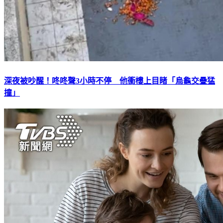
深夜被吵醒！咚咚聲3小時不停 他衝樓上目睹「烏龜交疊猛
撞」