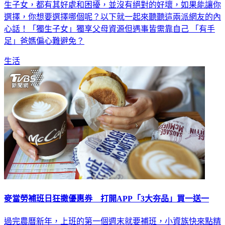
生子女，都有其好處和困擾，並沒有絕對的好壞，如果能讓你
選擇，你想要選擇哪個呢？以下就一起來聽聽這兩派網友的內
心話！「獨生子女」獨享父母資源但遇事皆需靠自己 「有手
足」爸媽偏心難避免？
生活
麥當勞補班日狂撒優惠券 打開APP「3大夯品」買一送一
過完農曆新年，上班的第一個週末就要補班，小資族快來點精