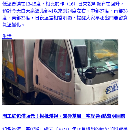
低溫普遍在13-15度，相比於昨（16）日來說明顯有在回升，
預計今天白天高溫北部可以來到24度左右、中部27度、南部28
度、東部23度，日夜溫差相當明顯，提醒大家早起出門要留意
氣溫變化。
生活
開工紅包僅50元！挨批漠視、羞辱基層 宅配通4點聲明回應
知名物流「宅配通」繼去（2023）年10月爆出的積欠加班費爭