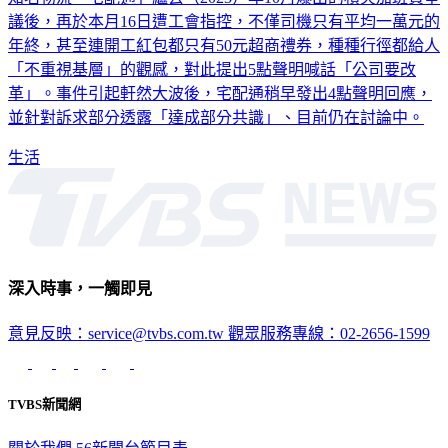
議後，再於本月16日遭工會指控，不僅司機只有平均一萬元的
年終，甚至連開工紅包都只有50元超商禮券，種種行徑都給人
「不重視基層」的觀感，對此提出5點聲明喊話「公司要改
革」。事件引起軒然大波後，宅配通稍早發出4點聲明回應，
並針對訴求部分透露「達成部分共識」、目前仍在討論中。
生活
深入時事，一觸即見
意見反映：service@tvbs.com.tw
觀眾服務專線：02-2656-1599
TVBS新聞網