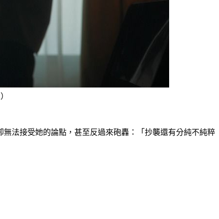
像）
卻無法接受她的論點，甚至反過來砲轟：「抄襲還有分純不純粹