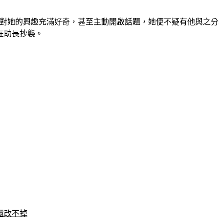
突然對她的興趣充滿好奇，甚至主動開啟話題，她便不疑有他與之
在助長抄襲。
還改不掉