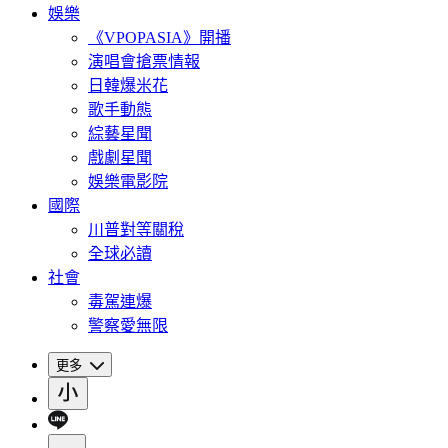
娛樂
《VPOPASIA》開播
演唱會搶票情報
日韓爆米花
歌手動態
綜藝星聞
戲劇星聞
娛樂電影院
國際
川普對等關稅
全球必讀
社會
毒駕連爆
警察愛無限
更多