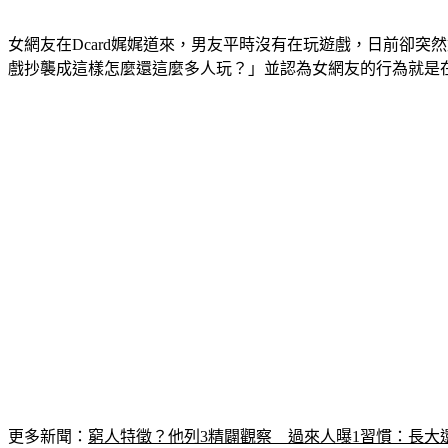
女網友在Dcard娓娓道來，男友平時沒有在玩遊戲，日前卻
戲抄襲成這樣怎麼還這麼多人玩？」並認為女網友的行為就是
更多新聞：
窮人特徵？他列3精闢觀察　過來人曝1習慣：長大