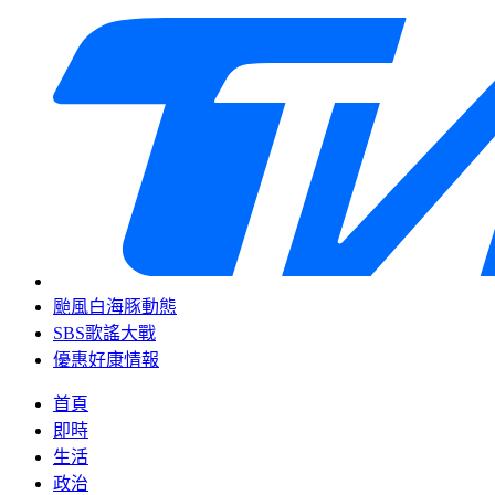
颱風白海豚動態
SBS歌謠大戰
優惠好康情報
首頁
即時
生活
政治