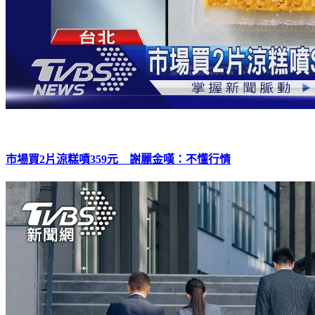
市場買2片涼糕噴359元 謝麗金嘆：不懂行情