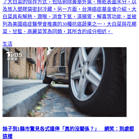
了大白菜的保存方式，包括剝除黃華外葉、擦乾表面水分，以
及放入塑膠袋密封冷藏。另一方面，台灣癌症基金會介紹，大
白菜具有解熱、潤喉、消食下氣、清腸胃、解毒等功能，並被
列為美國癌症醫學會推廣的30種抗癌蔬果之一，大白菜與花椰
菜、甘藍、高麗菜等為同類，其所含的成分相近。
生活
妹子到1縣市驚見各式違停「真的沒關係？」 網笑：到處都
這樣