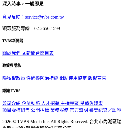
深入時事，一觸即見
意見反映：service@tvbs.com.tw
觀眾服務專線：02-2656-1599
TVBS新聞網
關於我們
56新聞台節目表
政策與隱私
隱私權政策
性騷擾防治措施
網站使用協定
版權宣告
認識 TVBS
公司介紹
企業動態
人才招募
主播專區
星藝象娛樂
節目版權銷售
公開招標
業務服務
官方聲明
獲獎紀錄／認證
2026 © TVBS Media Inc. All Rights Reserved. 台北市內湖區瑞