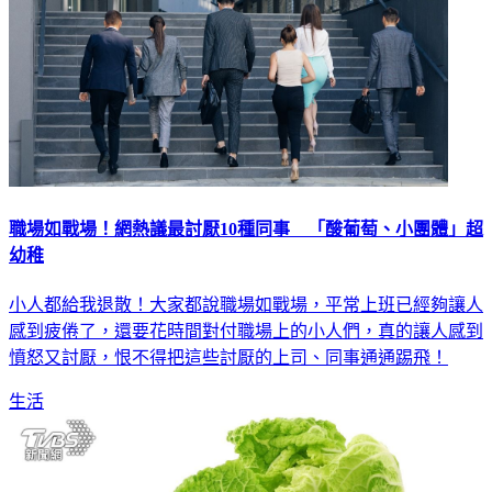
職場如戰場！網熱議最討厭10種同事 「酸葡萄、小團體」超
幼稚
小人都給我退散！大家都說職場如戰場，平常上班已經夠讓人
感到疲倦了，還要花時間對付職場上的小人們，真的讓人感到
憤怒又討厭，恨不得把這些討厭的上司、同事通通踢飛！
生活