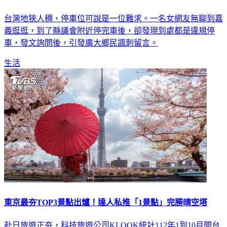
台灣地狹人稠，停車位可說是一位難求。一名女網友無聊到嘉
義逛逛，到了縣議會附近停完車後，卻發現到處都是違規停
車，發文詢問後，引發廣大鄉民諷刺留言。
生活
東京最夯TOP3景點出爐！達人私推「1景點」完勝晴空塔
赴日旅遊正夯，科技旅遊公司KLOOK統計112年1到10月間台