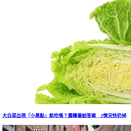
大白菜出現「小黑點」能吃嗎？農糧署給答案 2情況快扔掉