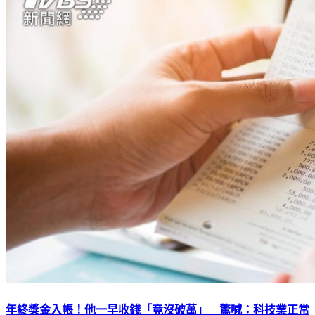
年終獎金入帳！他一早收錢「竟沒破萬」 驚喊：科技業正常