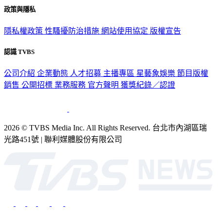
政策與隱私
隱私權政策
性騷擾防治措施
網站使用協定
版權宣告
認識 TVBS
公司介紹
企業動態
人才招募
主播專區
星藝象娛樂
節目版權
銷售
公開招標
業務服務
官方聲明
獲獎紀錄／認證
2026 © TVBS Media Inc. All Rights Reserved. 台北市內湖區瑞
光路451號 | 聯利媒體股份有限公司