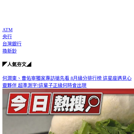
ATM
央行
台灣銀行
換新鈔
◤人氣夯文◢
何潤東、曹佑寧獨家專訪搶先看
8月緣分排行榜 這星座遇見心
靈夥伴
超準測字!這輩子正緣何時會出現