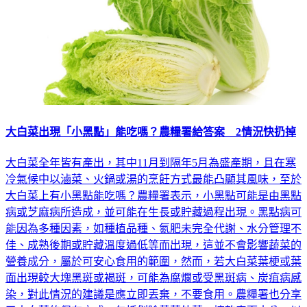
大白菜出現「小黑點」能吃嗎？農糧署給答案 2情況快扔掉
大白菜全年皆有產出，其中11月到隔年5月為盛產期，且在寒
冷氣候中以滷菜、火鍋或湯的烹飪方式最能凸顯其風味，至於
大白菜上有小黑點能吃嗎？農糧署表示，小黑點可能是由黑點
病或芝麻病所造成，並可能在生長或貯藏過程出現。黑點病可
能因為多種因素，如種植品種、氮肥未完全代謝、水分管理不
佳、成熟後期或貯藏溫度過低等而出現，這並不會影響蔬菜的
營養成分，屬於可安心食用的範圍，然而，若大白菜葉梗或葉
面出現較大塊黑斑或褐斑，可能為腐爛或受黑斑病、炭疽病感
染，對此情況的建議是應立即丟棄，不要食用。農糧署也分享