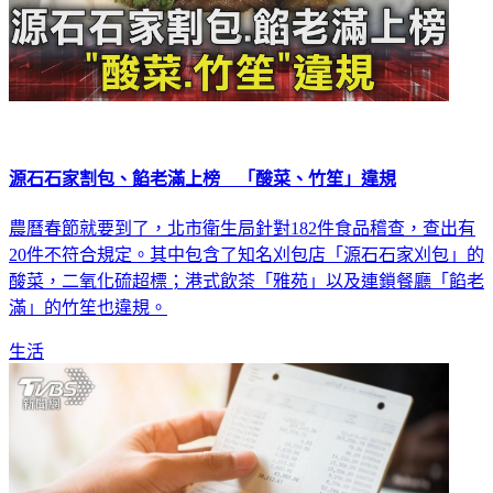
源石石家割包、餡老滿上榜 「酸菜、竹笙」違規
農曆春節就要到了，北市衛生局針對182件食品稽查，查出有
20件不符合規定。其中包含了知名刈包店「源石石家刈包」的
酸菜，二氧化硫超標；港式飲茶「雅苑」以及連鎖餐廳「餡老
滿」的竹笙也違規。
生活