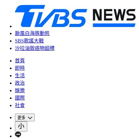
颱風白海豚動態
SBS歌謠大戰
沙拉油致癌物超標
首頁
即時
生活
政治
娛樂
國際
社會
更多