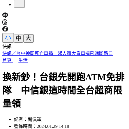
快訊
快訊／疑涉原鄉工程貪汙案 高雄市議員范織欽遭檢調約談
首頁
｜
生活
換新鈔！台銀先開跑ATM免排
隊 中信銀這時間全台超商限
量領
記者：謝佩穎
發佈時間：2024.01.29 14:18