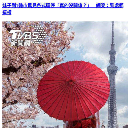
妹子到1縣市驚見各式違停「真的沒關係？」 網笑：到處都
這樣