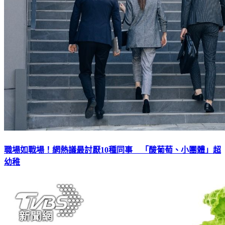
職場如戰場！網熱議最討厭10種同事 「酸葡萄、小團體」超
幼稚