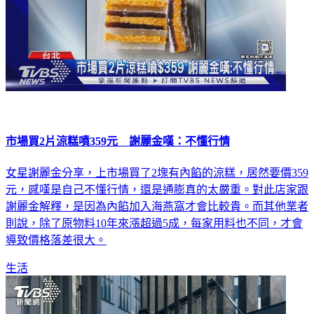
市場買2片涼糕噴359元 謝麗金嘆：不懂行情
女星謝麗金分享，上市場買了2塊有內餡的涼糕，居然要價359
元，感嘆是自己不懂行情，還是通膨真的太嚴重。對此店家跟
謝麗金解釋，是因為內餡加入海燕窩才會比較貴。而其他業者
則說，除了原物料10年來漲超過5成，每家用料也不同，才會
導致價格落差很大。
生活