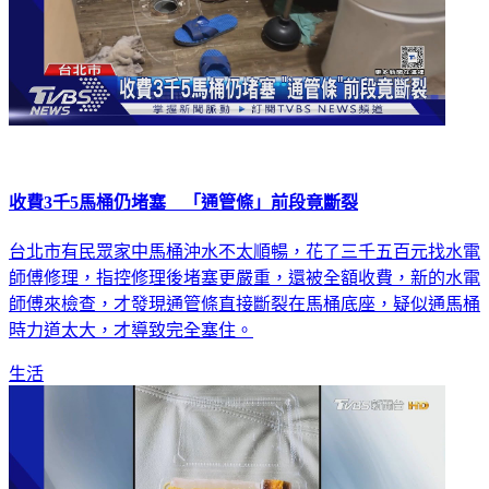
收費3千5馬桶仍堵塞 「通管條」前段竟斷裂
台北市有民眾家中馬桶沖水不太順暢，花了三千五百元找水電
師傅修理，指控修理後堵塞更嚴重，還被全額收費，新的水電
師傅來檢查，才發現通管條直接斷裂在馬桶底座，疑似通馬桶
時力道太大，才導致完全塞住。
生活