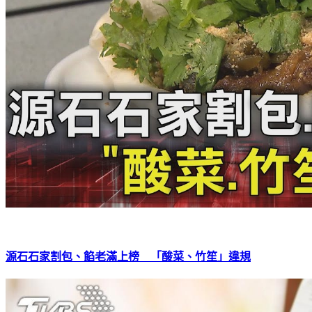
源石石家割包、餡老滿上榜 「酸菜、竹笙」違規