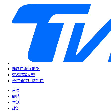
颱風白海豚動態
SBS歌謠大戰
沙拉油致癌物超標
首頁
即時
生活
政治