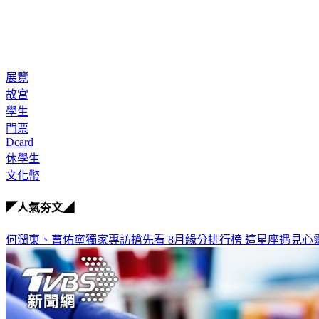
展覽
故宮
學生
門票
Dcard
休學生
文化幣
◤人氣夯文◢
何潤東、曹佑寧獨家專訪搶先看
8月緣分排行榜 這星座遇見心