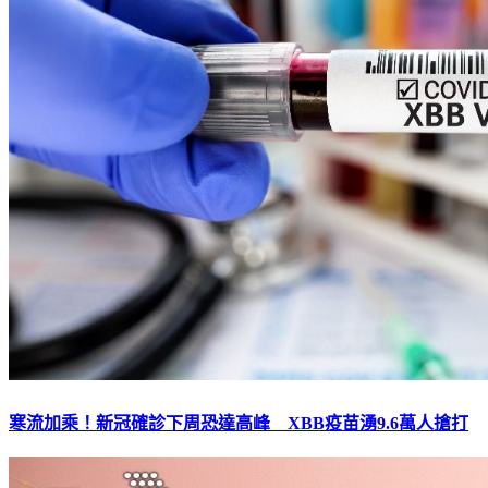
寒流加乘！新冠確診下周恐達高峰 XBB疫苗湧9.6萬人搶打