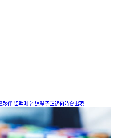
靈夥伴
超準測字!這輩子正緣何時會出現