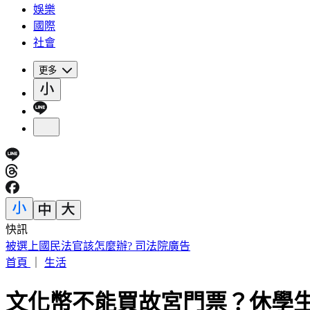
娛樂
國際
社會
更多
快訊
台積電嘉義廠已釀2死5傷 急請3神明坐鎮
首頁
｜
生活
文化幣不能買故宮門票？休學