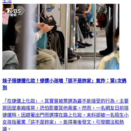
生活
妹子搭捷運化妝！慘遭小孩嗆「這不是妳家」氣炸：第1次遇
到
「在捷運上化妝」，其實曾被票選為最不能接受的行為，主要
原因是車廂搖晃，恐怕影響其他乘客。然而，一名網友日前搭
捷運時，因趕著出門而選擇在路上化妝，未料卻被一名陌生小
女孩指著罵「這不是妳家」，氣得事後發文，引發關注和熱
議。