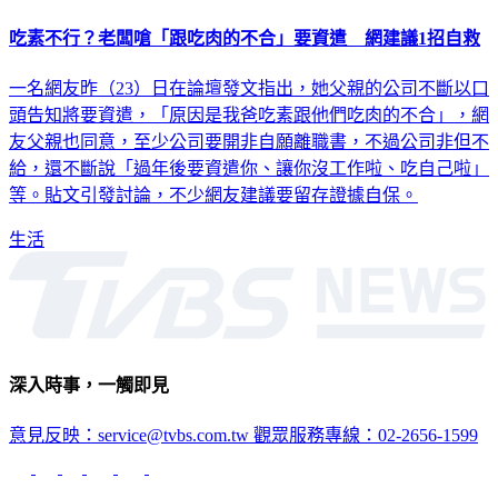
吃素不行？老闆嗆「跟吃肉的不合」要資遣 網建議1招自救
一名網友昨（23）日在論壇發文指出，她父親的公司不斷以口
頭告知將要資遣，「原因是我爸吃素跟他們吃肉的不合」，網
友父親也同意，至少公司要開非自願離職書，不過公司非但不
給，還不斷說「過年後要資遣你、讓你沒工作啦、吃自己啦」
等。貼文引發討論，不少網友建議要留存證據自保。
生活
深入時事，一觸即見
意見反映：service@tvbs.com.tw
觀眾服務專線：02-2656-1599