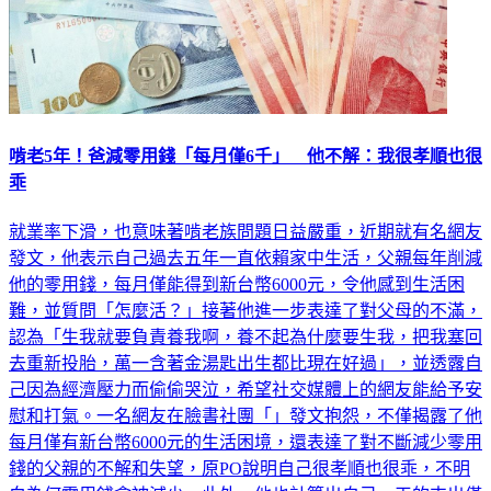
啃老5年！爸減零用錢「每月僅6千」 他不解：我很孝順也很
乖
就業率下滑，也意味著啃老族問題日益嚴重，近期就有名網友
發文，他表示自己過去五年一直依賴家中生活，父親每年削減
他的零用錢，每月僅能得到新台幣6000元，令他感到生活困
難，並質問「怎麼活？」接著他進一步表達了對父母的不滿，
認為「生我就要負責養我啊，養不起為什麼要生我，把我塞回
去重新投胎，萬一含著金湯匙出生都比現在好過」，並透露自
己因為經濟壓力而偷偷哭泣，希望社交媒體上的網友能給予安
慰和打氣。一名網友在臉書社團「」發文抱怨，不僅揭露了他
每月僅有新台幣6000元的生活困境，還表達了對不斷減少零用
錢的父親的不解和失望，原PO說明自己很孝順也很乖，不明