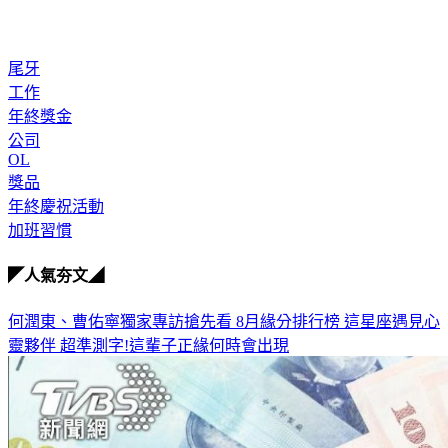
尾牙
工作
年終獎金
公司
OL
獎品
年終慶祝活動
加班習慣
◤人氣夯文◢
何潤東、曹佑寧獨家專訪搶先看
8月緣分排行榜 這星座遇見心
靈夥伴
超準測字!這輩子正緣何時會出現