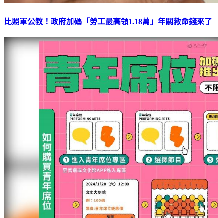
比照軍公教！政府加碼「勞工最高領1.18萬」年關救命錢來了