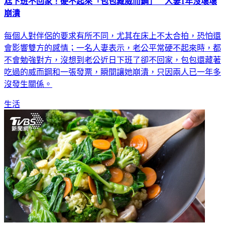
尪下班不回家！硬不起來「包包藏威而鋼」 人妻1年沒壞壞
崩潰
每個人對伴侶的要求有所不同，尤其在床上不太合拍，恐怕還
會影響雙方的感情；一名人妻表示，老公平常硬不起來時，都
不會勉強對方，沒想到老公近日下班了卻不回家，包包還藏著
吃過的威而鋼和一張發票，瞬間讓她崩潰，只因兩人已一年多
沒發生關係。
生活