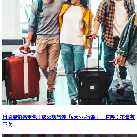
出國最怕遇雷包！網公認旅伴「6大NG行為」 直呼：不會有
下次