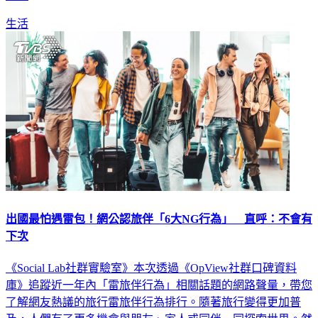
生活
出國最怕遇雷包！網公認旅伴「6大NG行為」 直呼：不會有
下次
《Social Lab社群實驗室》本次透過《OpView社群口碑資料
庫》追蹤近一年內「雷旅伴行為」相關話題的網路聲量，帶您
了解網友熱議的旅行雷旅伴行為排行。隨著旅行變得更加普