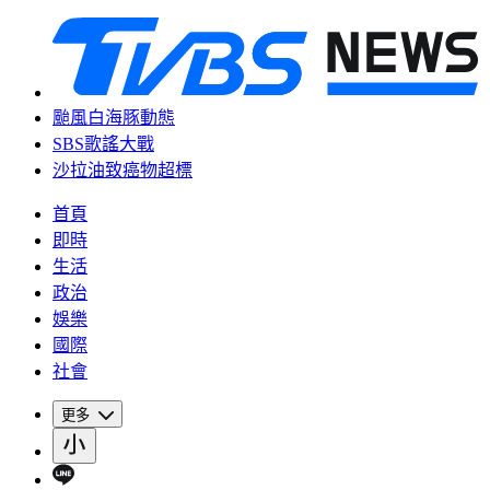
颱風白海豚動態
SBS歌謠大戰
沙拉油致癌物超標
首頁
即時
生活
政治
娛樂
國際
社會
更多