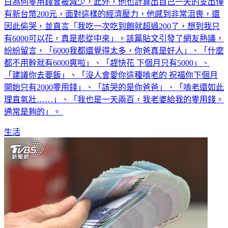
白為何零用錢會被減少，此外，他也計算出自己一天的支出僅
有新台幣200元，面對這樣的經濟壓力，他感到非常沮喪，還
因此偷哭，並直言「我吃一次吃到飽就超過200了，想到我只
有6000可以花，真是悲從中來」。該篇貼文引發了網友熱議，
紛紛留言，「6000我都還覺得太多，你爸真是好人」、「什麼
都不用幹就有6000爽啦」、「趕快花 下個月只有5000」、
「建議你去要飯」、「沒人會愛你這種啃老的 祝福你下個月
開始只有2000零用錢」、「該哭的是你爸爸」、「啃老還如此
理直氣壯……」、「我也是一天兩百，我老婆給我的零用錢。
通常是夠的」。
生活