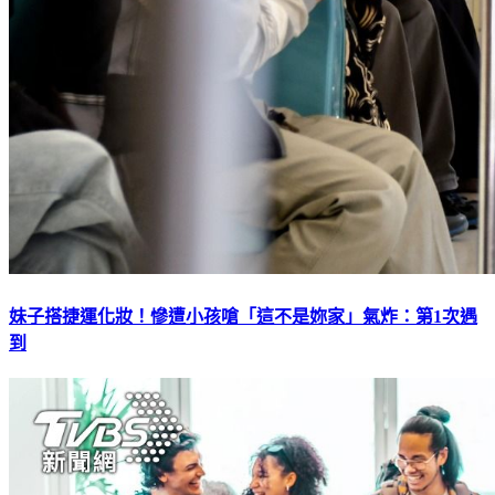
妹子搭捷運化妝！慘遭小孩嗆「這不是妳家」氣炸：第1次遇
到