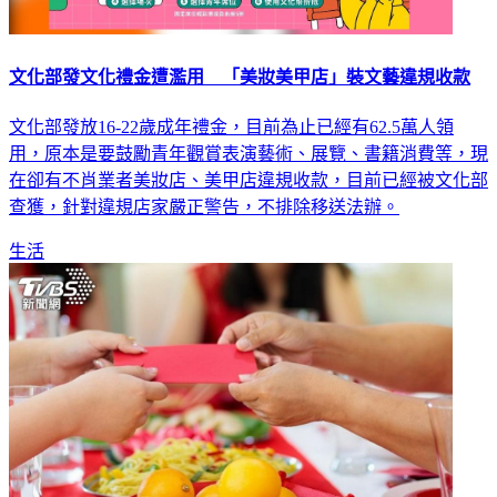
文化部發文化禮金遭濫用 「美妝美甲店」裝文藝違規收款
文化部發放16-22歲成年禮金，目前為止已經有62.5萬人領
用，原本是要鼓勵青年觀賞表演藝術、展覽、書籍消費等，現
在卻有不肖業者美妝店、美甲店違規收款，目前已經被文化部
查獲，針對違規店家嚴正警告，不排除移送法辦。
生活