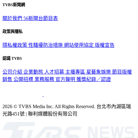
TVBS新聞網
關於我們
56新聞台節目表
政策與隱私
隱私權政策
性騷擾防治措施
網站使用協定
版權宣告
認識 TVBS
公司介紹
企業動態
人才招募
主播專區
星藝象娛樂
節目版權
銷售
公開招標
業務服務
官方聲明
獲獎紀錄／認證
2026 © TVBS Media Inc. All Rights Reserved. 台北市內湖區瑞
光路451號 | 聯利媒體股份有限公司