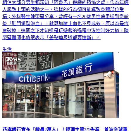
相信大部分男生都深知「阿魯巴」遊戲的恐怖之處，作為年輕
人興致上頭的活動之一，這樣的行為卻可能導致身體部位受
損；外科醫生陳榮堅分享，曾經有一名20歲男性病患送到急診
後「肛門撕裂滲血」，就算加壓止血也不見成效，原以為是痔
瘡破掉，追問之下才知道是玩遊戲的過程中沒控制好力道，陳
榮堅醫師也傻眼表示「差點連尿道都要撞斷」。
生活
花旗銀行宣布「裁員2萬人」！經理主管2/1失業 首波全球重