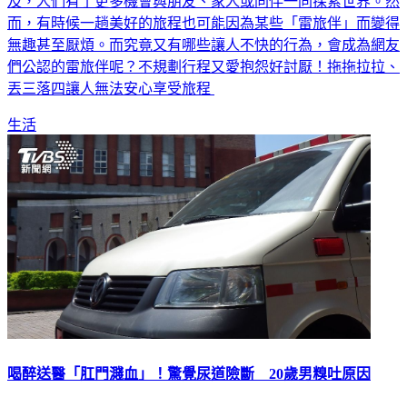
及，人們有了更多機會與朋友、家人或同伴一同探索世界。然
而，有時候一趟美好的旅程也可能因為某些「雷旅伴」而變得
無趣甚至厭煩。而究竟又有哪些讓人不快的行為，會成為網友
們公認的雷旅伴呢？不規劃行程又愛抱怨好討厭！拖拖拉拉、
丟三落四讓人無法安心享受旅程
生活
喝醉送醫「肛門濺血」！驚覺尿道險斷 20歲男糗吐原因