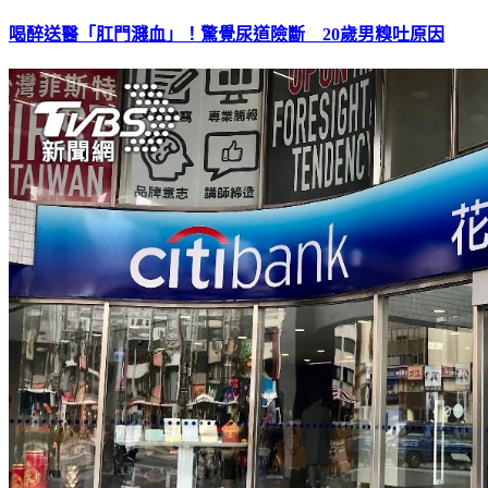
喝醉送醫「肛門濺血」！驚覺尿道險斷 20歲男糗吐原因