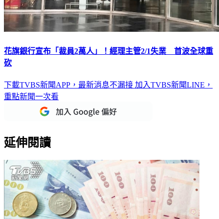
花旗銀行宣布「裁員2萬人」！經理主管2/1失業 首波全球重
砍
下載TVBS新聞APP，最新消息不漏接
加入TVBS新聞LINE，
重點新聞一次看
延伸閱讀