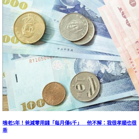
啃老5年！爸減零用錢「每月僅6千」 他不解：我很孝順也很
乖