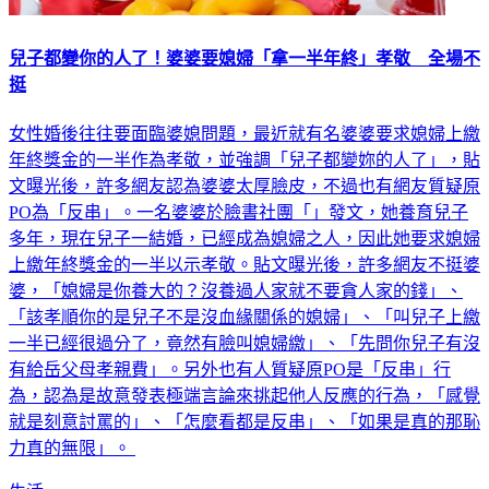
兒子都變你的人了！婆婆要媳婦「拿一半年終」孝敬 全場不
挺
女性婚後往往要面臨婆媳問題，最近就有名婆婆要求媳婦上繳
年終獎金的一半作為孝敬，並強調「兒子都變妳的人了」，貼
文曝光後，許多網友認為婆婆太厚臉皮，不過也有網友質疑原
PO為「反串」。一名婆婆於臉書社團「」發文，她養育兒子
多年，現在兒子一結婚，已經成為媳婦之人，因此她要求媳婦
上繳年終獎金的一半以示孝敬。貼文曝光後，許多網友不挺婆
婆，「媳婦是你養大的？沒養過人家就不要貪人家的錢」、
「該孝順你的是兒子不是沒血緣關係的媳婦」、「叫兒子上繳
一半已經很過分了，竟然有臉叫媳婦繳」、「先問你兒子有沒
有給岳父母孝親費」。另外也有人質疑原PO是「反串」行
為，認為是故意發表極端言論來挑起他人反應的行為，「感覺
就是刻意討罵的」、「怎麼看都是反串」、「如果是真的那恥
力真的無限」。