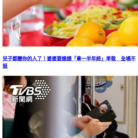
兒子都變你的人了！婆婆要媳婦「拿一半年終」孝敬 全場不
挺