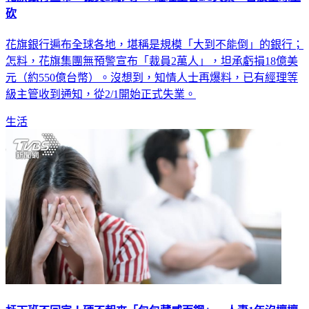
砍
花旗銀行遍布全球各地，堪稱是規模「大到不能倒」的銀行；
怎料，花旗集團無預警宣布「裁員2萬人」，坦承虧損18億美
元（約550億台幣）。沒想到，知情人士再爆料，已有經理等
級主管收到通知，從2/1開始正式失業。
生活