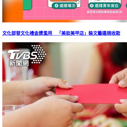
文化部發文化禮金遭濫用 「美妝美甲店」裝文藝違規收款