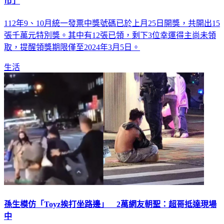
市」
112年9、10月統一發票中獎號碼已於上月25日開獎，共開出15
張千萬元特別獎。其中有12張已領，剩下3位幸運得主尚未領
取，提醒領獎期限僅至2024年3月5日。
生活
孫生模仿「Toyz挨打坐路邊」 2萬網友朝聖：超哥抵達現場
中