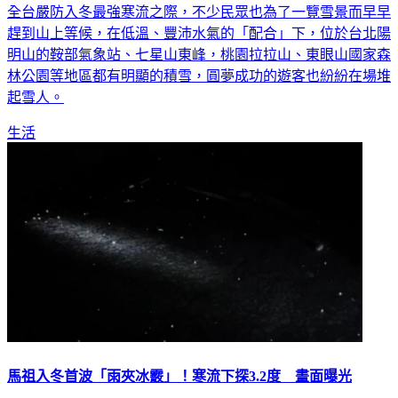
全台嚴防入冬最強寒流之際，不少民眾也為了一覽雪景而早早
趕到山上等候，在低溫、豐沛水氣的「配合」下，位於台北陽
明山的鞍部氣象站、七星山東峰，桃園拉拉山、東眼山國家森
林公園等地區都有明顯的積雪，圓夢成功的遊客也紛紛在場堆
起雪人。
生活
馬祖入冬首波「雨夾冰霰」！寒流下探3.2度 畫面曝光