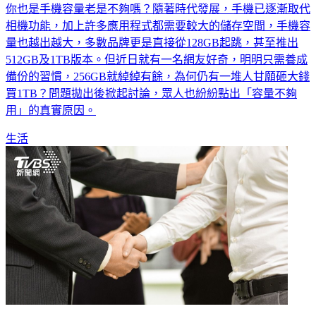
你也是手機容量老是不夠嗎？隨著時代發展，手機已逐漸取代
相機功能，加上許多應用程式都需要較大的儲存空間，手機容
量也越出越大，多數品牌更是直接從128GB起跳，甚至推出
512GB及1TB版本。但近日就有一名網友好奇，明明只需養成
備份的習慣，256GB就綽綽有餘，為何仍有一堆人甘願砸大錢
買1TB？問題拋出後掀起討論，眾人也紛紛點出「容量不夠
用」的真實原因。
生活