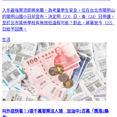
入冬最強寒流即將來襲，為考量學生安全，位在台北市陽明山
的陽明山國小日前宣布，決定明（23）日、後（24）日停課。
至於北市其他學校有無放低溫假可能？對此，蔣萬安今（22）
日給予回應。
生活
叫外送快看！3張千萬發票沒人領 加油中2百萬「獎落2縣