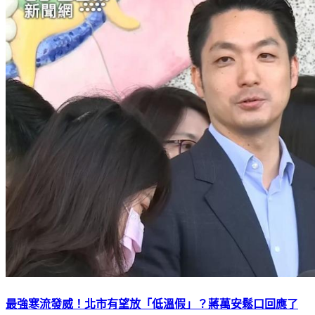
最強寒流發威！北市有望放「低溫假」？蔣萬安鬆口回應了