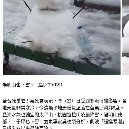
陽明山也下雪。（圖／TVBS）
全台凍番薯！氣象署表示，今（23）日受到寒流持續影響，各
地天氣非常寒冷，今清晨平地最低氣溫落在苗栗三灣鄉5度。
豐沛水氣也讓宜蘭太平山、桃園拉拉山凌晨降雪，陽明山鞍
部、二子坪也下雪。氣象專家吳德榮分析，此波「緩進寒潮」
已成入冬以來最強寒流。