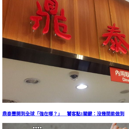
鼎泰豐開到全球「強在哪？」 饕客點1關鍵：沒幾間能做到