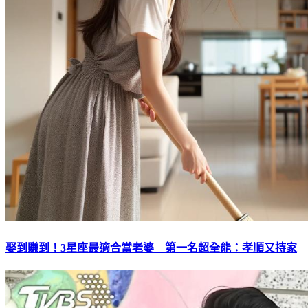
娶到賺到！3星座最適合當老婆 第一名超全能：孝順又持家