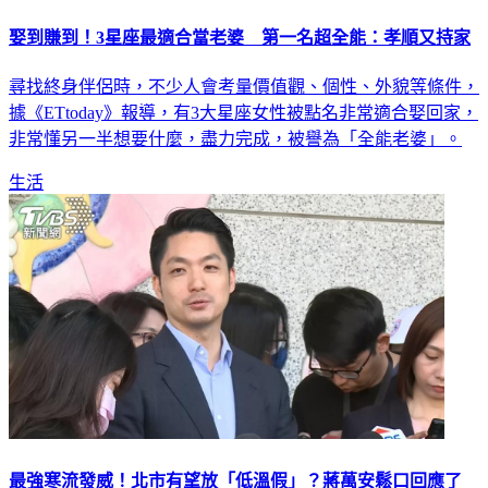
娶到賺到！3星座最適合當老婆 第一名超全能：孝順又持家
尋找終身伴侶時，不少人會考量價值觀、個性、外貌等條件，
據《ETtoday》報導，有3大星座女性被點名非常適合娶回家，
非常懂另一半想要什麼，盡力完成，被譽為「全能老婆」。
生活
最強寒流發威！北市有望放「低溫假」？蔣萬安鬆口回應了