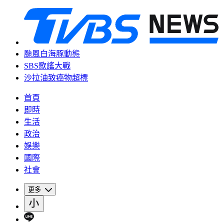
颱風白海豚動態
SBS歌謠大戰
沙拉油致癌物超標
首頁
即時
生活
政治
娛樂
國際
社會
更多