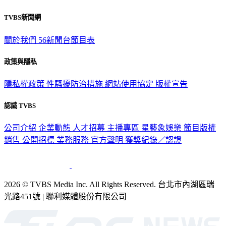
TVBS新聞網
關於我們
56新聞台節目表
政策與隱私
隱私權政策
性騷擾防治措施
網站使用協定
版權宣告
認識 TVBS
公司介紹
企業動態
人才招募
主播專區
星藝象娛樂
節目版權
銷售
公開招標
業務服務
官方聲明
獲獎紀錄／認證
2026 © TVBS Media Inc. All Rights Reserved. 台北市內湖區瑞
光路451號 | 聯利媒體股份有限公司