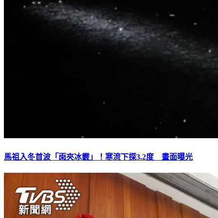
馬祖入冬首波「雨夾冰霰」！寒流下探3.2度 畫面曝光