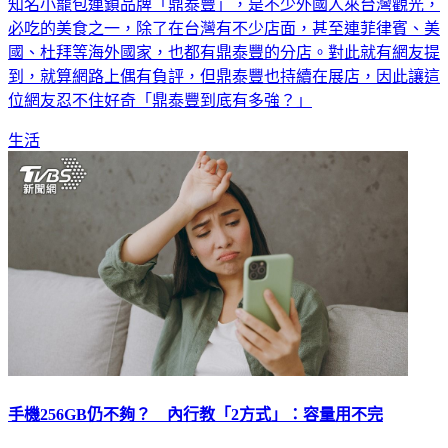
知名小籠包連鎖品牌「鼎泰豐」，是不少外國人來台灣觀光，
必吃的美食之一，除了在台灣有不少店面，甚至連菲律賓、美
國、杜拜等海外國家，也都有鼎泰豐的分店。對此就有網友提
到，就算網路上偶有負評，但鼎泰豐也持續在展店，因此讓這
位網友忍不住好奇「鼎泰豐到底有多強？」
生活
手機256GB仍不夠？ 內行教「2方式」：容量用不完