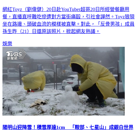
網紅Toyz（劉偉健）20日赴YouTuber超哥20日所經營餐廳用
餐，直播直呼難吃慘遭對方當街痛毆，引社會譁然。Toyz狼狽
坐在路邊、頭破血流的模樣被直擊。對此，「反骨男孩」成員
孫生昨（21）日還原該照片，掀起網友熱議。
娛樂
陽明山迎降雪！積雪厚達1cm 「鞍部、七星山」成銀白世界