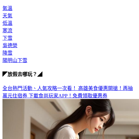
氣溫
天氣
低溫
寒流
下雪
吳德榮
降雪
陽明山下雪
◤放假去哪玩？◢
全台熱門活動、人氣攻略一次看！
高雄美食優惠開搶！再抽
萬元住宿券
下載食尚玩家APP！免費領取優惠券