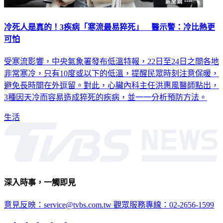
冷死人是真的！3疾病「寒流最易猝死」 醫示警：冷比熱更
可怕
受寒流影響，中央氣象署發布低溫特報，22日至24日之間各地
非常寒冷，只有10度或以下的低溫，提醒民眾時刻注意保暖，
避免長時間在外逗留。對此，心臟內科主任洪惠風醫師點出，
3種因天冷而容易造成猝死的疾病，並一一分析預防方法。
生活
深入時事，一觸即見
意見反映：service@tvbs.com.tw
觀眾服務專線：02-2656-1599