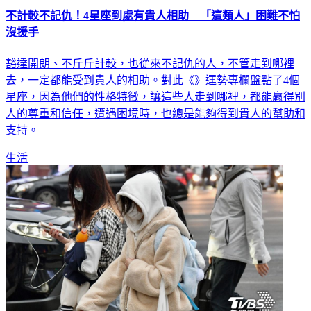
不計較不記仇！4星座到處有貴人相助 「這類人」困難不怕
沒援手
豁達開朗、不斤斤計較，也從來不記仇的人，不管走到哪裡
去，一定都能受到貴人的相助。對此《》運勢專欄盤點了4個
星座，因為他們的性格特徵，讓這些人走到哪裡，都能贏得別
人的尊重和信任，遭遇困境時，也總是能夠得到貴人的幫助和
支持。
生活