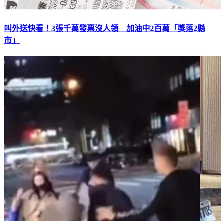
叫外送快看！3張千萬發票沒人領 加油中2百萬「獎落2縣
市」