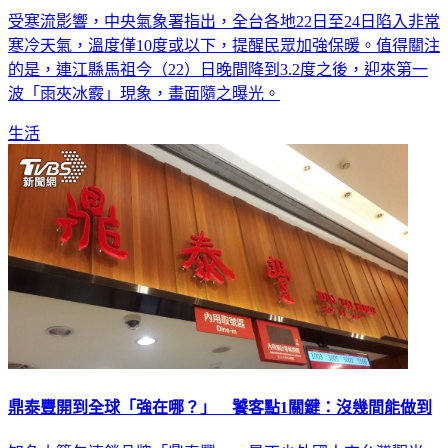
受寒流影響，中央氣象署指出，全台各地22日至24日陷入非常
寒冷天氣，溫度僅10度或以下，提醒民眾加強保暖。值得關注
的是，連江縣馬祖今（22）日晚間降到3.2度之後，迎來第一
波「雨夾冰霰」現象，畫面隨之曝光。
生活
鼎泰豐開到全球「強在哪？」 饕客點1關鍵：沒幾間能做到