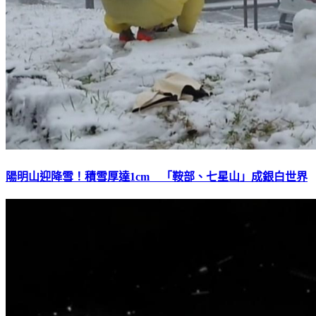
陽明山迎降雪！積雪厚達1cm 「鞍部、七星山」成銀白世界