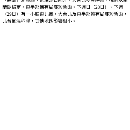
「寒流」漸減弱、氣溫逐日回升，大台北多雲時晴，桃園以南
晴朗穩定，東半部偶有局部短暫雨。下週日（28日）、下週一
（29日）有一小股東北風，大台北及東半部轉有局部短暫雨，
北台氣溫稍降，其他地區影響很小。