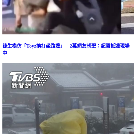
孫生模仿「Toyz挨打坐路邊」 2萬網友朝聖：超哥抵達現場
中