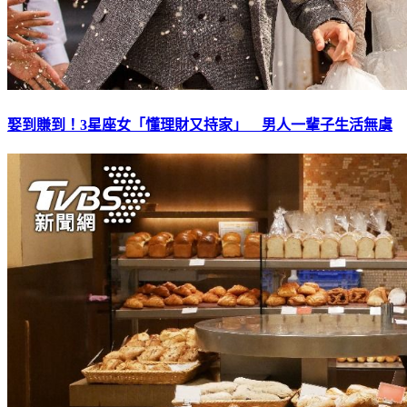
娶到賺到！3星座女「懂理財又持家」 男人一輩子生活無虞