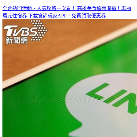
全台熱門活動、人氣攻略一次看！
高雄美食優惠開搶！再抽
萬元住宿券
下載食尚玩家APP！免費領取優惠券