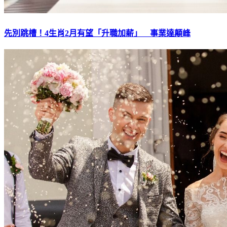
先別跳槽！4生肖2月有望「升職加薪」 事業達顛峰