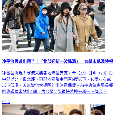
冷平流雲系出現了！「北部迎新一波降溫」 19縣市低溫特報
冰番薯再現！寒流來襲各地降溫有感，今（22）日明（23）日
中部以北、東北部、東部地區及金門有6度以下、10度左右或
以下低溫，天氣變化大提醒外出注意保暖。前中央氣象局長鄭
明典讚臉書貼出1圖，估台灣北部很快將迎來新一波降溫。
生活