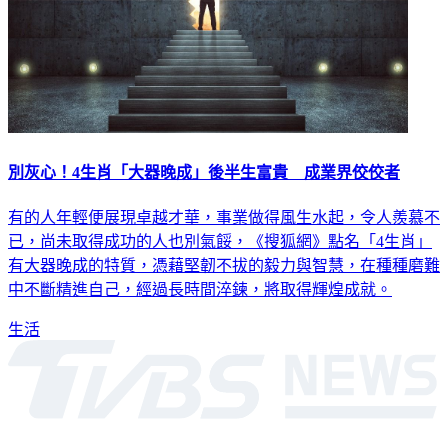
別灰心！4生肖「大器晚成」後半生富貴 成業界佼佼者
有的人年輕便展現卓越才華，事業做得風生水起，令人羨慕不
已，尚未取得成功的人也別氣餒，《搜狐網》點名「4生肖」
有大器晚成的特質，憑藉堅韌不拔的毅力與智慧，在種種磨難
中不斷精進自己，經過長時間淬鍊，將取得輝煌成就。
生活