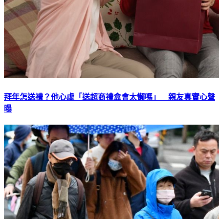
拜年怎送禮？他心虛「送超商禮盒會太懶嗎」 親友真實心聲
曝