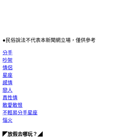
●民俗說法不代表本新聞網立場，僅供參考
分手
吵架
情侶
星座
感情
戀人
真性情
敢愛敢恨
不輕易分手星座
惱火
◤放假去哪玩？◢