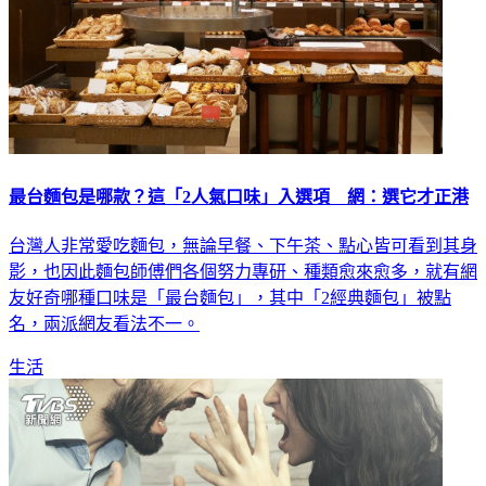
最台麵包是哪款？這「2人氣口味」入選項 網：選它才正港
台灣人非常愛吃麵包，無論早餐、下午茶、點心皆可看到其身
影，也因此麵包師傅們各個努力專研、種類愈來愈多，就有網
友好奇哪種口味是「最台麵包」，其中「2經典麵包」被點
名，兩派網友看法不一。
生活