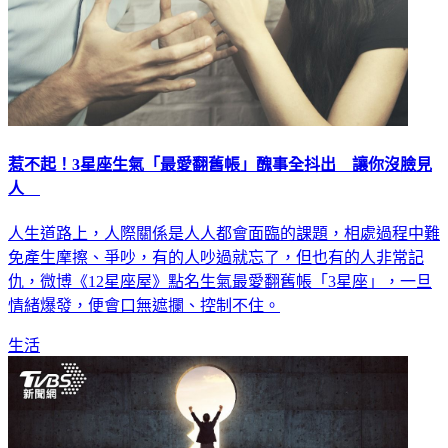
惹不起！3星座生氣「最愛翻舊帳」醜事全抖出 讓你沒臉見
人
人生道路上，人際關係是人人都會面臨的課題，相處過程中難
免產生摩擦、爭吵，有的人吵過就忘了，但也有的人非常記
仇，微博《12星座屋》點名生氣最愛翻舊帳「3星座」，一旦
情緒爆發，便會口無遮攔、控制不住。
生活