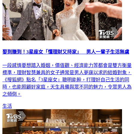
娶到賺到！3星座女「懂理財又持家」 男人一輩子生活無虞
一段感情要想踏入婚姻，價值觀、經濟能力等都會是雙方衡量
標準，理財智慧兼具的女子通常是男人夢寐以求的結婚對象，
《搜狐網》點名「3星座女」聰明能幹，打理好自己生活的同
時，也能照顧好家庭，天生具備與眾不同的魅力，令眾男人為
之傾倒。
生活