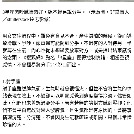
3星座愈吵感情愈好，絕不輕易說分手。（示意圖，非當事人
／shutterstock達志影像）
男女交往過程中，難免有意見不合、產生嫌隙的時候，從而導
致冷戰、爭吵，嚴重還可能鬧到分手，不過有的人對待另一半
就算在生氣，內心也從未想過要放棄對方，或是提出結束感情
的念頭，《搜狐網》點名「3星座」懂得控制情緒，相當重視
感情，不會輕易將分手2字脫口而出。
1.射手座
射手座雖然脾氣衝，生氣時就會很惱火，但並不會將生氣的情
緒表現在臉上，不過卻可以明顯感覺到態度變得冷淡，儘管如
此，他們也未曾想過要分手，若有若無的讓對方感到壓抑；他
們不會平白無故對戀人發脾氣，且生氣都是有原因的，會將事
情理清楚、分清楚，不會因為生氣就疏遠或離開，是個非常懂
珍惜的人。