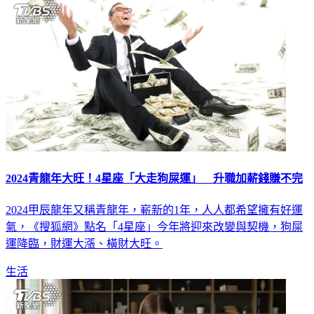
2024青龍年大旺！4星座「大走狗屎運」 升職加薪錢賺不完
2024甲辰龍年又稱青龍年，嶄新的1年，人人都希望擁有好運
氣，《搜狐網》點名「4星座」今年將迎來改變與契機，狗屎
運降臨，財運大漲、橫財大旺。
生活