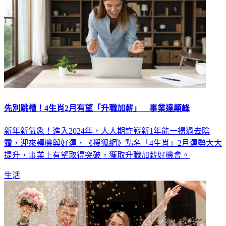
先別跳槽！4生肖2月有望「升職加薪」 事業達顛峰
新年新氣象！進入2024年，人人期許嶄新1年能一掃過去陰
霾，迎來轉機與好運，《搜狐網》點名「4生肖」2月運勢大大
提升，事業上有望取得突破，獲取升職加薪好機會。
生活