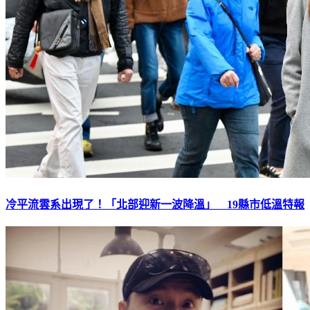
冷平流雲系出現了！「北部迎新一波降溫」 19縣市低溫特報