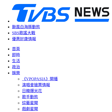
颱風白海豚動態
SBS歌謠大戰
優惠好康情報
首頁
即時
生活
政治
娛樂
《VPOPASIA》開播
演唱會搶票情報
日韓爆米花
歌手動態
綜藝星聞
戲劇星聞