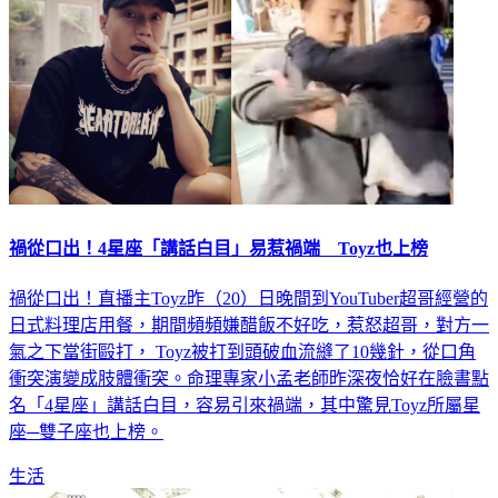
禍從口出！4星座「講話白目」易惹禍端 Toyz也上榜
禍從口出！直播主Toyz昨（20）日晚間到YouTuber超哥經營的
日式料理店用餐，期間頻頻嫌醋飯不好吃，惹怒超哥，對方一
氣之下當街毆打， Toyz被打到頭破血流縫了10幾針，從口角
衝突演變成肢體衝突。命理專家小孟老師昨深夜恰好在臉書點
名「4星座」講話白目，容易引來禍端，其中驚見Toyz所屬星
座─雙子座也上榜。
生活