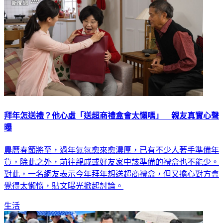
拜年怎送禮？他心虛「送超商禮盒會太懶嗎」 親友真實心聲
曝
農曆春節將至，過年氣氛愈來愈濃厚，已有不少人著手準備年
貨，除此之外，前往親戚或好友家中該準備的禮盒也不能少。
對此，一名網友表示今年拜年想送超商禮盒，但又擔心對方會
覺得太懶惰，貼文曝光掀起討論。
生活