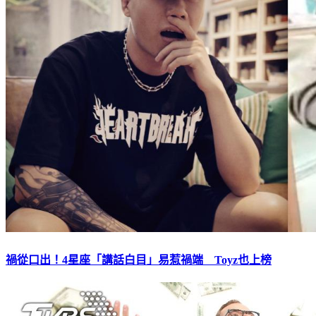
禍從口出！4星座「講話白目」易惹禍端 Toyz也上榜