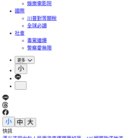
娛樂電影院
國際
川普對等關稅
全球必讀
社會
毒駕連爆
警察愛無限
更多
快訊