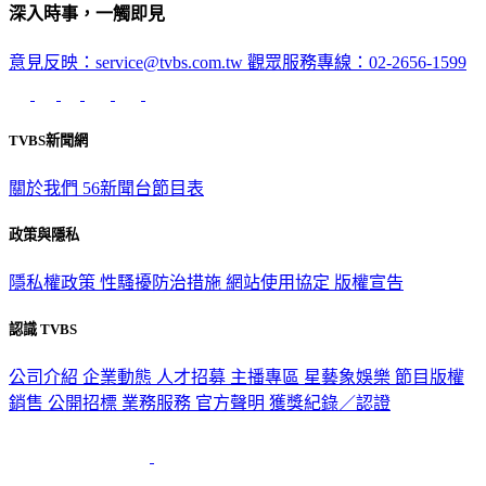
深入時事，一觸即見
意見反映：service@tvbs.com.tw
觀眾服務專線：02-2656-1599
TVBS新聞網
關於我們
56新聞台節目表
政策與隱私
隱私權政策
性騷擾防治措施
網站使用協定
版權宣告
認識 TVBS
公司介紹
企業動態
人才招募
主播專區
星藝象娛樂
節目版權
銷售
公開招標
業務服務
官方聲明
獲獎紀錄／認證