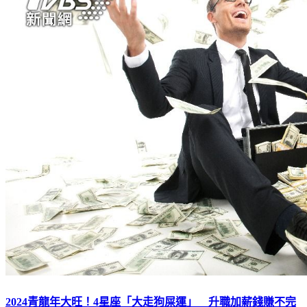
2024青龍年大旺！4星座「大走狗屎運」 升職加薪錢賺不完