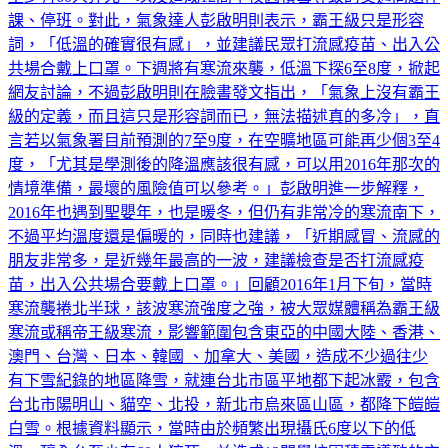
課、停班。對此，氣象達人彭啟明則表示，霸王級只是形容
詞，「低溫的確實很有感」，並建議民眾打流感疫苗、出入公
共場合戴上口罩。下週將有寒流來襲，低溫下探6至8度，掀起
網友討論，不過彭啟明則在臉書發文指出，「氣象上沒有霸王
級的定義，而且這只是形容詞而已，無法描述真的多冷」，直
言若以氣象署目前預測的7至9度，在空曠地區可能再少個3至4
度，「尤其是學測後的降溫應該很有感，可以用2016年那次的
情境準備，最壞的風險值可以參考。」彭啟明進一步解釋，
2016年也遇到聖嬰年，也是暖冬，但仍有非常冷的寒流南下，
不過平均溫度還是偏暖的，同時也建議，「近期感冒、流感的
朋友非常多，是近幾年最高的一波，建議檢查是否打流感疫
苗，出入公共場合要戴上口罩。」回顧2016年1月下旬，當時
寒流襲捲北半球，該波寒流強度之強，被大眾媒體稱為霸王級
寒流或稱帝王級寒流，影響範圍包含東亞的中國大陸、香港、
澳門、台灣、日本、韓國 、加拿大、美國，造成不少過往少
有下雪紀錄的地區降雪，就連台北市區平地都下起冰霰，包含
台北市陽明山、貓空、北投，新北市烏來區山區，都降下皚皚
白雪。根據資料顯示，當時由於頻繁出現攝氏6度以下的低