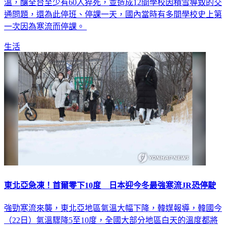
溫，釀全台至少有60人猝死，並造成12間學校因積雪導致的交
通問題，還為此停班、停課一天，國內當時有多間學校史上第
一次因為寒流而停課。
生活
東北亞急凍！首爾零下10度 日本迎今冬最強寒流JR恐停駛
強勁寒流來襲，東北亞地區氣溫大幅下降，韓媒報導，韓國今
（22日）氣溫驟降5至10度，全國大部分地區白天的溫度都將