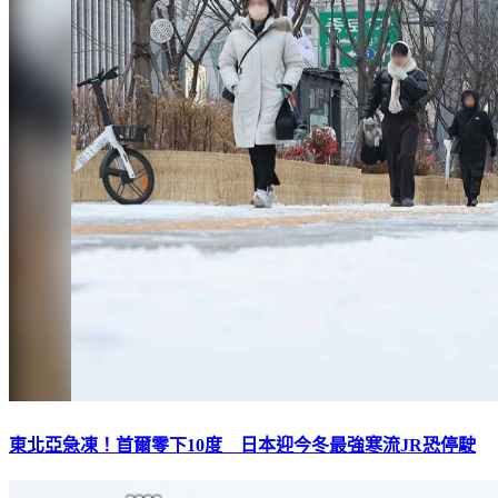
東北亞急凍！首爾零下10度 日本迎今冬最強寒流JR恐停駛