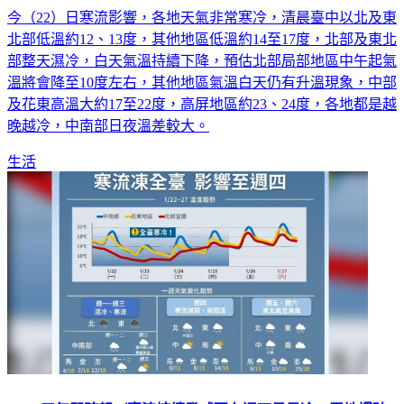
今（22）日寒流影響，各地天氣非常寒冷，清晨臺中以北及東
北部低溫約12、13度，其他地區低溫約14至17度，北部及東北
部整天濕冷，白天氣溫持續下降，預估北部局部地區中午起氣
溫將會降至10度左右，其他地區氣溫白天仍有升溫現象，中部
及花東高溫大約17至22度，高屏地區約23、24度，各地都是越
晚越冷，中南部日夜溫差較大。
生活