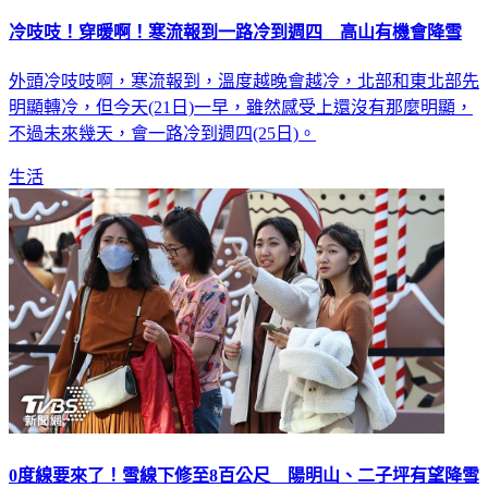
冷吱吱！穿暖啊！寒流報到一路冷到週四 高山有機會降雪
外頭冷吱吱啊，寒流報到，溫度越晚會越冷，北部和東北部先
明顯轉冷，但今天(21日)一早，雖然感受上還沒有那麼明顯，
不過未來幾天，會一路冷到週四(25日)。
生活
0度線要來了！雪線下修至8百公尺 陽明山、二子坪有望降雪