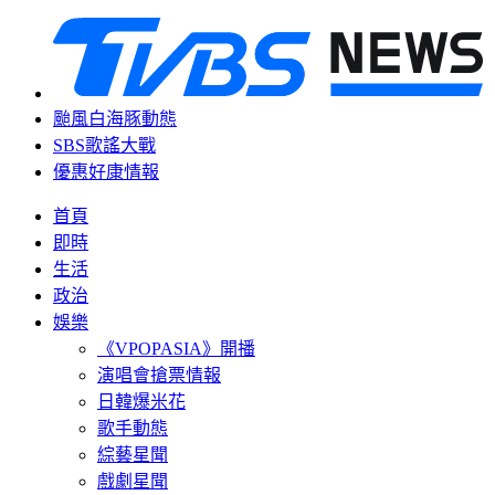
颱風白海豚動態
SBS歌謠大戰
優惠好康情報
首頁
即時
生活
政治
娛樂
《VPOPASIA》開播
演唱會搶票情報
日韓爆米花
歌手動態
綜藝星聞
戲劇星聞