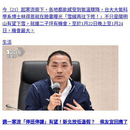
今（21）起寒流南下，各地都能感受到氣溫驟降，台大大氣科
學系博士林得恩就在臉書曝光「雪線再往下修！」不只是陽明
山有望下雪，就連二子坪有機會，至於1月22日晚上至1月24
日，機會最大。
生活
週一寒流「停班停課」有望！新北放低溫假？ 侯友宜回應了