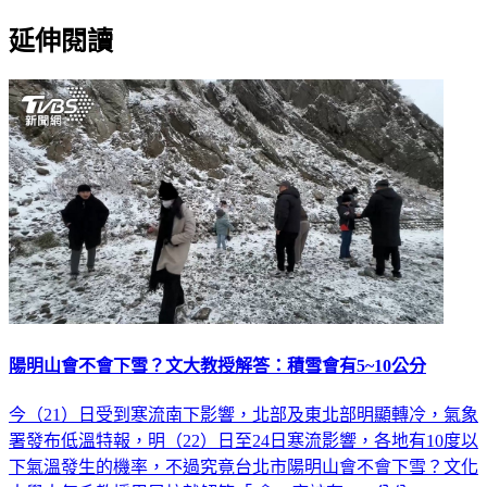
延伸閱讀
陽明山會不會下雪？文大教授解答：積雪會有5~10公分
今（21）日受到寒流南下影響，北部及東北部明顯轉冷，氣象
署發布低溫特報，明（22）日至24日寒流影響，各地有10度以
下氣溫發生的機率，不過究竟台北市陽明山會不會下雪？文化