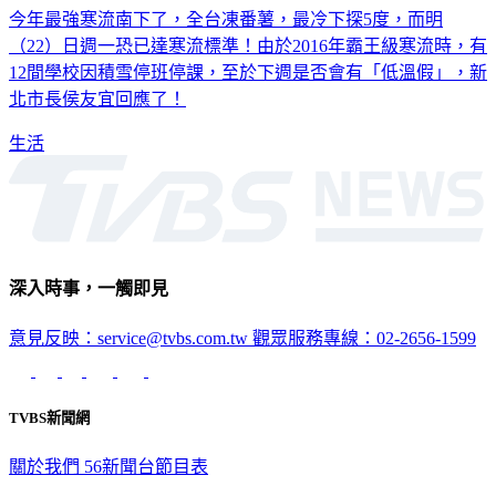
今年最強寒流南下了，全台凍番薯，最冷下探5度，而明
（22）日週一恐已達寒流標準！由於2016年霸王級寒流時，有
12間學校因積雪停班停課，至於下週是否會有「低溫假」，新
北市長侯友宜回應了！
生活
深入時事，一觸即見
意見反映：service@tvbs.com.tw
觀眾服務專線：02-2656-1599
TVBS新聞網
關於我們
56新聞台節目表