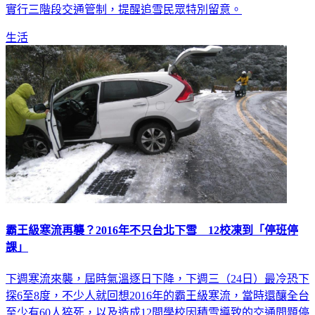
實行三階段交通管制，提醒追雪民眾特別留意。
生活
霸王級寒流再襲？2016年不只台北下雪 12校凍到「停班停
課」
下週寒流來襲，屆時氣溫逐日下降，下週三（24日）最冷恐下
探6至8度，不少人就回想2016年的霸王級寒流，當時還釀全台
至少有60人猝死，以及造成12間學校因積雪導致的交通問題停