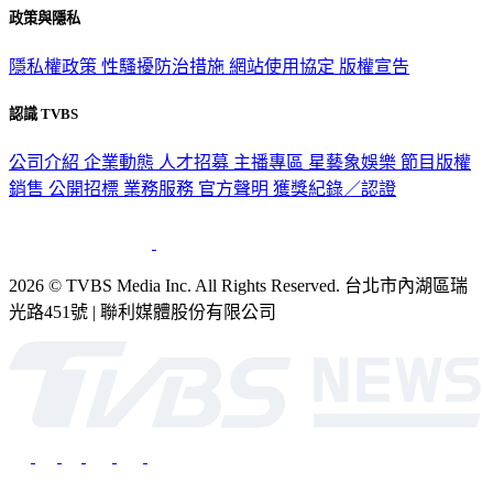
政策與隱私
隱私權政策
性騷擾防治措施
網站使用協定
版權宣告
認識 TVBS
公司介紹
企業動態
人才招募
主播專區
星藝象娛樂
節目版權
銷售
公開招標
業務服務
官方聲明
獲獎紀錄／認證
2026 © TVBS Media Inc. All Rights Reserved. 台北市內湖區瑞
光路451號 | 聯利媒體股份有限公司