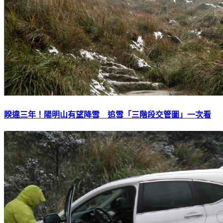
睽違三年！陽明山有望降雪 追雪「三階段交管圖」一次看