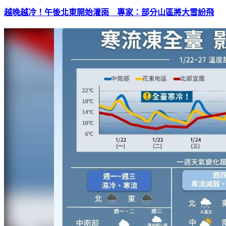
越晚越冷！午後北東開始灌雨 專家：部分山區將大雪紛飛