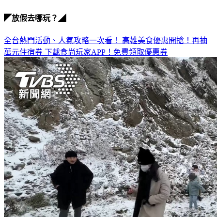
◤放假去哪玩？◢
全台熱門活動、人氣攻略一次看！
高雄美食優惠開搶！再抽
萬元住宿券
下載食尚玩家APP！免費領取優惠券