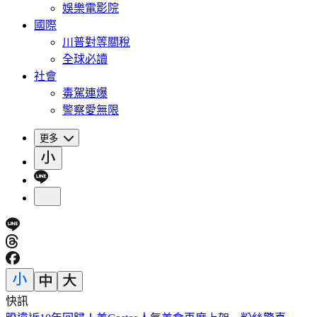
娛樂電影院
國際
川普對等關稅
全球必讀
社會
毒駕連爆
警察愛無限
更多
快訊