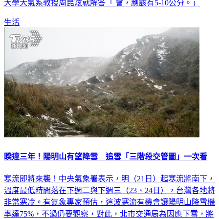
大學大氣系教授周昆炫就解答「 會，應該有5-10公分。」
生活
睽違三年！陽明山有望降雪 追雪「三階段交管圖」一次看
寒流即將來襲！中央氣象署表示，明（21日）起寒流將南下，
溫度最低時間落在下週二與下週三（23、24日），台灣各地將
非常寒冷。有氣象專家預估，這波寒流有機會讓陽明山降雪機
率達75%，不過仍要觀察，對此，北市交通局為因應下雪，將