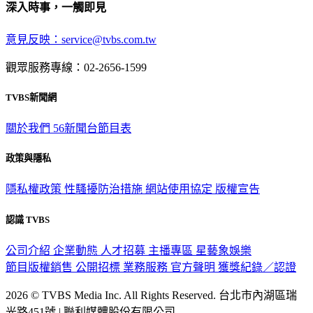
深入時事，一觸即見
意見反映：service@tvbs.com.tw
觀眾服務專線：02-2656-1599
TVBS新聞網
關於我們
56新聞台節目表
政策與隱私
隱私權政策
性騷擾防治措施
網站使用協定
版權宣告
認識 TVBS
公司介紹
企業動態
人才招募
主播專區
星藝象娛樂
節目版權銷售
公開招標
業務服務
官方聲明
獲獎紀錄／認證
2026 © TVBS Media Inc. All Rights Reserved. 台北市內湖區瑞
光路451號 | 聯利媒體股份有限公司