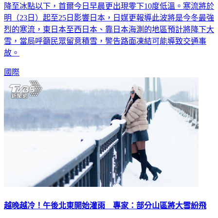
降至冰點以下，首爾今日早晨更出現零下10度低溫。寒流將於
明（23日）起至25日影響日本，日媒更報導此波將是今冬最強
烈的寒流，東日本至西日本、靠日本海測的地區預計將降下大
雪，當局呼籲民眾留意積雪，警告路面凍結可能導致交通事
故。
國際
越晚越冷！午後北東開始灌雨 專家：部分山區將大雪紛飛