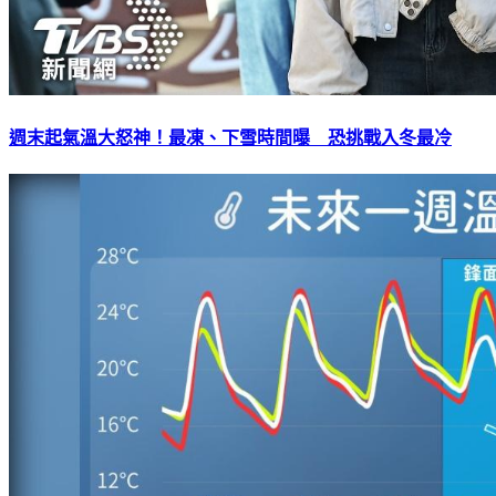
週末起氣溫大怒神！最凍、下雪時間曝 恐挑戰入冬最冷