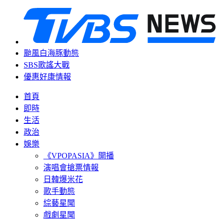
颱風白海豚動態
SBS歌謠大戰
優惠好康情報
首頁
即時
生活
政治
娛樂
《VPOPASIA》開播
演唱會搶票情報
日韓爆米花
歌手動態
綜藝星聞
戲劇星聞