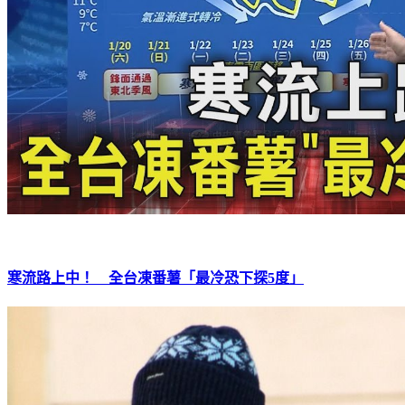
寒流路上中！ 全台凍番薯「最冷恐下探5度」