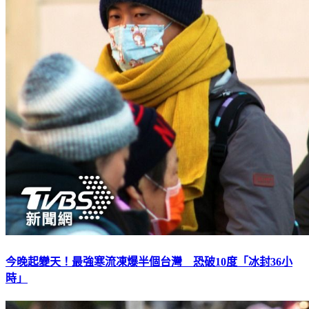
今晚起變天！最強寒流凍爆半個台灣 恐破10度「冰封36小
時」