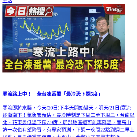
生活
寒流路上中！ 全台凍番薯「最冷恐下探5度」
寒流即將來襲，今天(20日)下半天開始變天，明天(21日)寒流
逐漸南下！氣象署預估，最冷時刻是下周二至下周三，台南以
北、花東最低溫下探7-9度，局部地區還可能再降溫，而高山
這一次也有望降雪，有專家預測，下週一晚間22點到週二早上