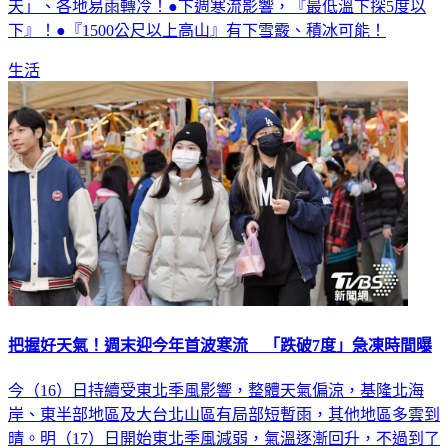
天」、各地易雨轉冷！●下週寒流影響，『最低溫下探5度以
下』！●『1500公尺以上高山』有下雪霰、積冰可能！
生活
把握好天氣！週末迎今年首波寒流 「跌破7度」急凍時間曝
今（16）日持續受東北季風影響，整體天氣偏涼，基隆北海
岸、東半部地區及大台北山區有局部短暫雨，其他地區多雲到
晴。明（17）日開始東北季風減弱，氣溫逐漸回升，不過到了