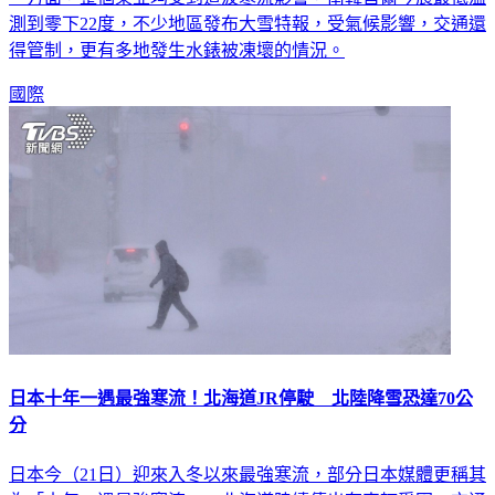
測到零下22度，不少地區發布大雪特報，受氣候影響，交通還
得管制，更有多地發生水錶被凍壞的情況。
國際
日本十年一遇最強寒流！北海道JR停駛 北陸降雪恐達70公
分
日本今（21日）迎來入冬以來最強寒流，部分日本媒體更稱其