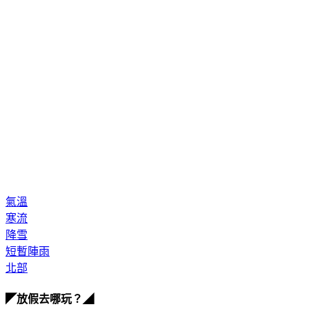
氣溫
寒流
降雪
短暫陣雨
北部
◤放假去哪玩？◢