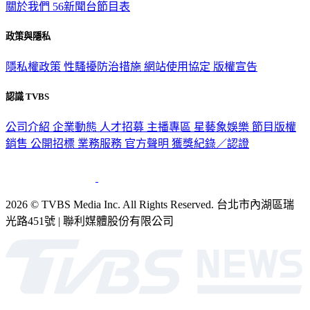
關於我們
56新聞台節目表
政策與隱私
隱私權政策
性騷擾防治措施
網站使用協定
版權宣告
認識 TVBS
公司介紹
企業動態
人才招募
主播專區
星藝象娛樂
節目版權
銷售
公開招標
業務服務
官方聲明
獲獎紀錄／認證
2026 © TVBS Media Inc. All Rights Reserved. 台北市內湖區瑞
光路451號 | 聯利媒體股份有限公司