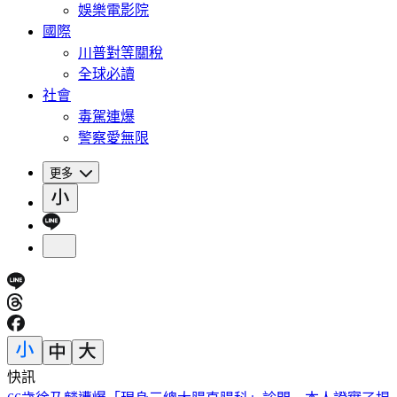
娛樂電影院
國際
川普對等關稅
全球必讀
社會
毒駕連爆
警察愛無限
更多
快訊