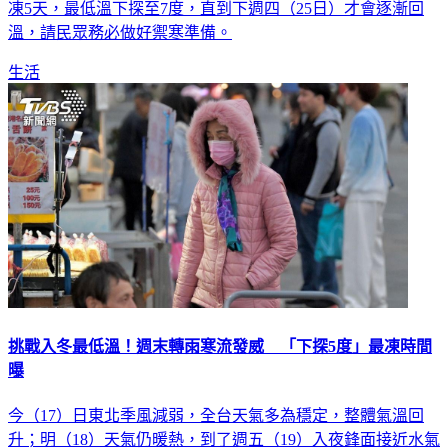
凍5天，最低溫下探至7度，直到下週四（25日）才會逐漸回
溫，請民眾務必做好禦寒準備。
生活
挑戰入冬最低溫！週末轉雨寒流發威 「下探5度」最凍時間
曝
今（17）日東北季風減弱，全台天氣多為穩定，整體氣溫回
升；明（18）天氣仍暖熱，到了週五（19）入夜鋒面接近水氣