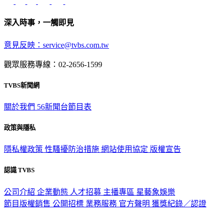
深入時事，一觸即見
意見反映：service@tvbs.com.tw
觀眾服務專線：02-2656-1599
TVBS新聞網
關於我們
56新聞台節目表
政策與隱私
隱私權政策
性騷擾防治措施
網站使用協定
版權宣告
認識 TVBS
公司介紹
企業動態
人才招募
主播專區
星藝象娛樂
節目版權銷售
公開招標
業務服務
官方聲明
獲獎紀錄／認證