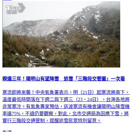
睽違三年！陽明山有望降雪 追雪「三階段交管圖」一次看
寒流即將來襲！中央氣象署表示，明（21日）起寒流將南下，
溫度最低時間落在下週二與下週三（23、24日），台灣各地將
非常寒冷。有氣象專家預估，這波寒流有機會讓陽明山降雪機
率達75%，不過仍要觀察，對此，北市交通局為因應下雪，將
實行三階段交通管制，提醒追雪民眾特別留意。