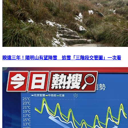
睽違三年！陽明山有望降雪 追雪「三階段交管圖」一次看