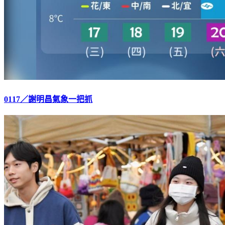
0117／謝明昌氣象一把抓