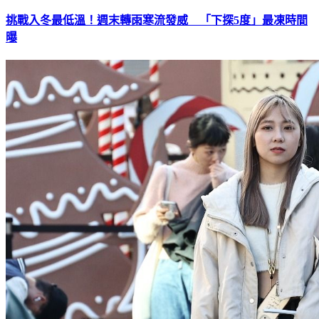
挑戰入冬最低溫！週末轉雨寒流發威 「下探5度」最凍時間
曝