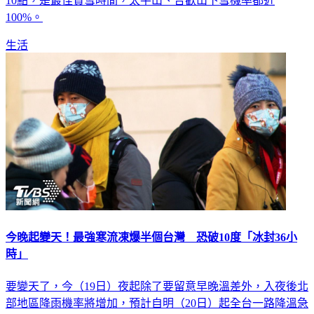
10點，是最佳賞雪時間，太平山、合歡山下雪機率都近
100%。
生活
今晚起變天！最強寒流凍爆半個台灣 恐破10度「冰封36小
時」
要變天了，今（19日）夜起除了要留意早晚溫差外，入夜後北
部地區降雨機率將增加，預計自明（20日）起全台一路降溫急