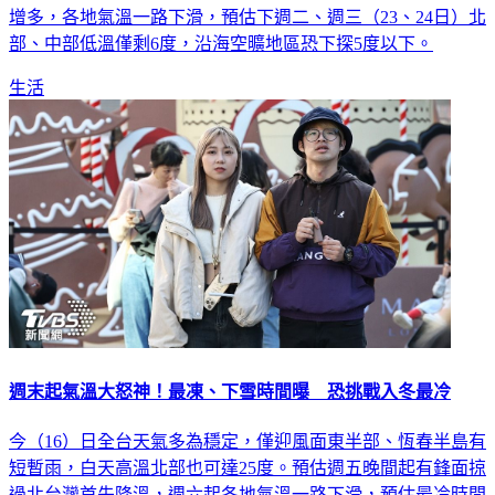
增多，各地氣溫一路下滑，預估下週二、週三（23、24日）北
部、中部低溫僅剩6度，沿海空曠地區恐下探5度以下。
生活
週末起氣溫大怒神！最凍、下雪時間曝 恐挑戰入冬最冷
今（16）日全台天氣多為穩定，僅迎風面東半部、恆春半島有
短暫雨，白天高溫北部也可達25度。預估週五晚間起有鋒面掠
過北台灣首先降溫，週六起各地氣溫一路下滑，預估最冷時間