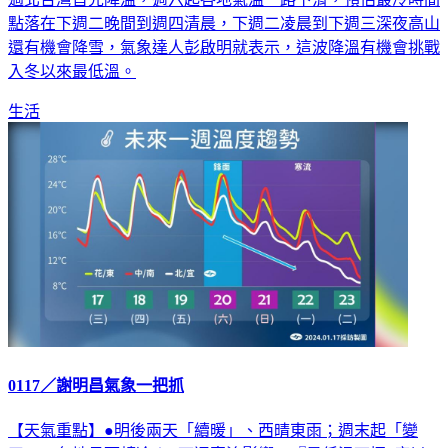
點落在下週二晚間到週四清晨，下週二凌晨到下週三深夜高山
還有機會降雪，氣象達人彭啟明就表示，這波降溫有機會挑戰
入冬以來最低溫。
生活
0117／謝明昌氣象一把抓
【天氣重點】●明後兩天「續暖」、西晴東雨；週末起「變