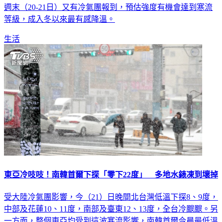
週末（20-21日）又有冷氣團報到，預估強度有機會達到寒流
等級，成入冬以來最有感降溫。
生活
東亞冷吱吱！南韓首爾下探「零下22度」 多地水錶凍到壞掉
受大陸冷氣團影響，今（21）日晚間北台灣低溫下探8、9度，
中部及花蓮10、11度，南部及臺東12、13度，全台冷颼颼。另
一方面，整個東亞均受到這波寒流影響，南韓首爾今晨最低溫