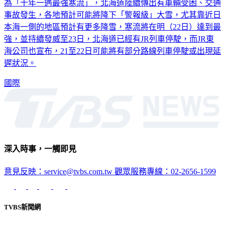
為「十年一遇最強寒流」，北海道陸續傳出有車輛受困、交通
事故發生，各地預計可能將降下「警報級」大雪，尤其靠近日
本海一側的地區預計有更多降雪，寒流將在明（22日）達到最
強，並持續發威至23日，北海道已經有JR列車停駛，而JR東
海公司也宣布，21至22日可能將有部分路線列車停駛或出現延
遲狀況。
國際
深入時事，一觸即見
意見反映：service@tvbs.com.tw
觀眾服務專線：02-2656-1599
TVBS新聞網