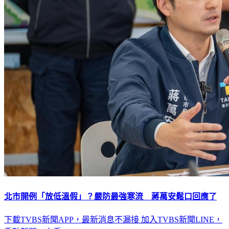
北市開例「放低溫假」？嚴防最強寒流 蔣萬安鬆口回應了
下載TVBS新聞APP，最新消息不漏接
加入TVBS新聞LINE，