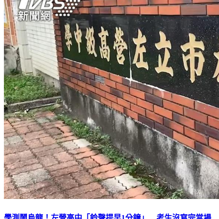
學測鬧烏龍！左營高中「鈴聲提早1分鐘」 考生沒寫完當場