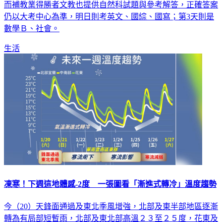
而補教業得勝者文教也提供自然科試題與參考解答，正確答案
仍以大考中心為準，明日則考英文、國綜、國寫；第3天則是
數學Ｂ、社會。
生活
凍寒！下週這地體感-2度 一張圖看「漸進式轉冷」溫度趨勢
今（20）天鋒面通過及東北季風增強，北部及東半部地區逐漸
轉為有局部短暫雨，北部及東北部高溫２３至２５度，花東及