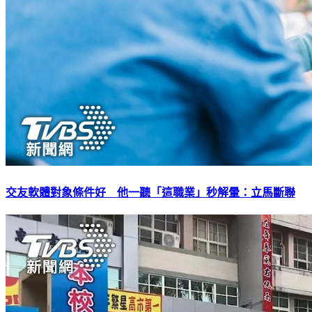
交友軟體對象條件好 他一聽「這職業」秒解暈：立馬斷聯