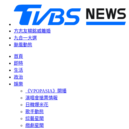
方志友楊銘威離婚
九合一大選
颱風動態
首頁
即時
生活
政治
娛樂
《VPOPASIA》開播
演唱會搶票情報
日韓爆米花
歌手動態
綜藝星聞
戲劇星聞