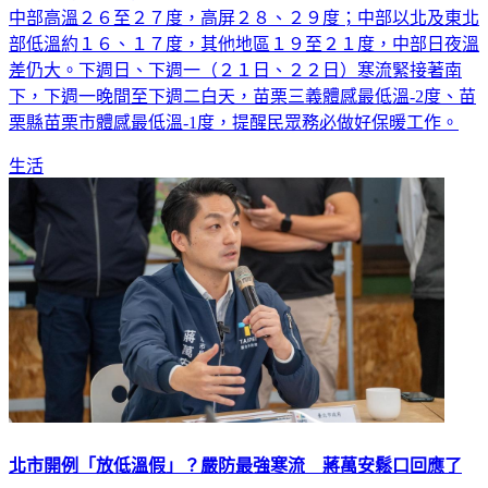
中部高溫２６至２７度，高屏２８、２９度；中部以北及東北
部低溫約１６、１７度，其他地區１９至２１度，中部日夜溫
差仍大。下週日、下週一（２１日、２２日）寒流緊接著南
下，下週一晚間至下週二白天，苗栗三義體感最低溫-2度、苗
栗縣苗栗市體感最低溫-1度，提醒民眾務必做好保暖工作。
生活
北市開例「放低溫假」？嚴防最強寒流 蔣萬安鬆口回應了