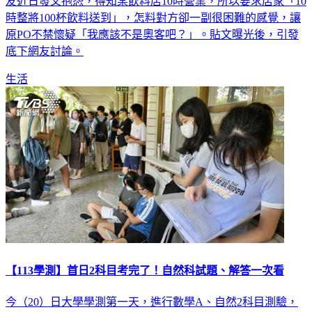
友近日發文抱怨，得知某飲料店10時營業，所以要求店家「10
時整將100杯飲料送到」，怎料對方卻一副很困難的感覺，讓
原PO不禁懷疑「我應該不是奧客吧？」。貼文曝光後，引發
底下網友討論。
生活
【113學測】首日2科目考完了！自然科試題、解答一次看
今（20）日大學學測第一天，進行數學A、自然2科目測驗，