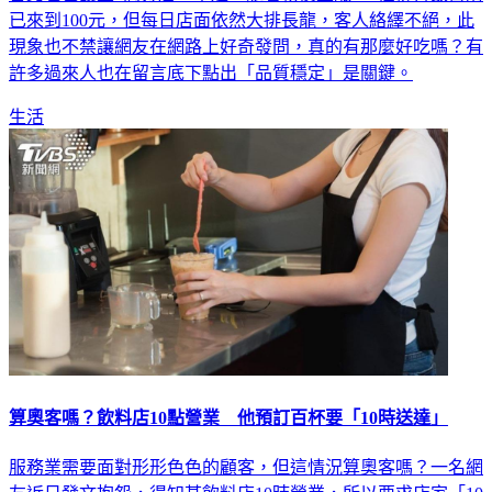
已來到100元，但每日店面依然大排長龍，客人絡繹不絕，此
現象也不禁讓網友在網路上好奇發問，真的有那麼好吃嗎？有
許多過來人也在留言底下點出「品質穩定」是關鍵。
生活
算奧客嗎？飲料店10點營業 他預訂百杯要「10時送達」
服務業需要面對形形色色的顧客，但這情況算奧客嗎？一名網