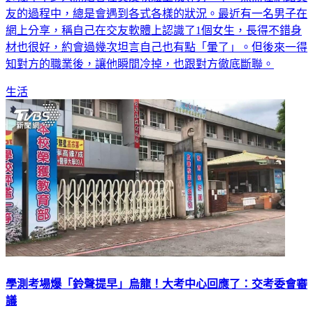
友的過程中，總是會遇到各式各樣的狀況。最近有一名男子在
網上分享，稱自己在交友軟體上認識了1個女生，長得不錯身
材也很好，約會過幾次坦言自己也有點「暈了」。但後來一得
知對方的職業後，讓他瞬間冷掉，也跟對方徹底斷聯。
生活
學測考場爆「鈴聲提早」烏龍！大考中心回應了：交考委會審
議