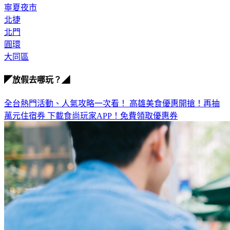
寧夏夜市
北捷
北門
圓環
大同區
◤放假去哪玩？◢
全台熱門活動、人氣攻略一次看！
高雄美食優惠開搶！再抽
萬元住宿券
下載食尚玩家APP！免費領取優惠券