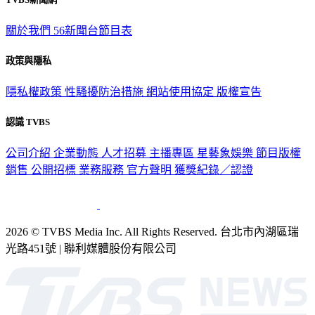
關於我們
56新聞台節目表
政策與隱私
隱私權政策
性騷擾防治措施
網站使用協定
版權宣告
認識 TVBS
公司介紹
企業動態
人才招募
主播專區
星藝象娛樂
節目版權
銷售
公開招標
業務服務
官方聲明
獲獎紀錄／認證
2026 © TVBS Media Inc. All Rights Reserved. 台北市內湖區瑞
光路451號 | 聯利媒體股份有限公司