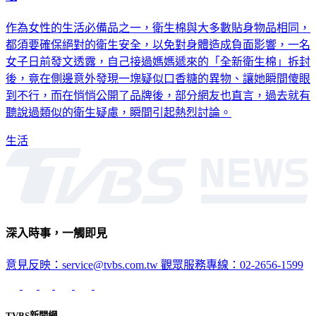
作為女性的生活必備品之一，衛生棉與大多數貼身物品相同，
都須要確保絕對的衛生安全，以免對身體造成負面影響，一名
女子日前發文透露，自己接過媽媽遞來的「全新衛生棉」拆封
後，竟在側邊意外發現一塊疑似口香糖的異物、讓她瞬間傻眼
到不行，而在悄悄公開了品牌後，部分網友也直言，過去就有
聽說過類似的衛生疑慮，瞬間引起熱烈討論。
生活
深入時事，一觸即見
意見反映：service@tvbs.com.tw
觀眾服務專線：02-2656-1599
TVBS新聞網