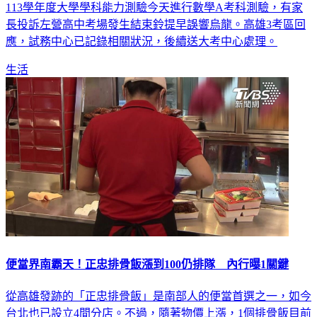
113學年度大學學科能力測驗今天進行數學A考科測驗，有家
長投訴左營高中考場發生結束鈴提早誤響烏龍。高雄3考區回
應，試務中心已記錄相關狀況，後續送大考中心處理。
生活
便當界南霸天！正忠排骨飯漲到100仍排隊 內行曝1關鍵
從高雄發跡的「正忠排骨飯」是南部人的便當首選之一，如今
台北也已設立4間分店。不過，隨著物價上漲，1個排骨飯目前