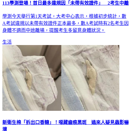
113學測登場！首日最多違規因「未帶有效證件」 2考生中離
學測今天舉行第1天考試，大考中心表示，根據初步統計，數
A考試違規以未帶有效證件正本最多，數A考試時有2名考生因
身體不適而中途離場，提醒考生多留意身體狀況。
生活
新衛生棉「拆出口香糖」！噁藏齒痕黑斑 過來人疑見蟲影嚇
壞