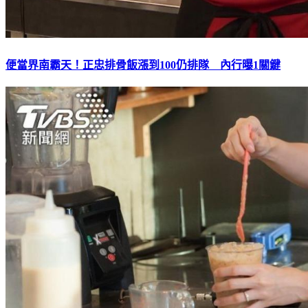
便當界南霸天！正忠排骨飯漲到100仍排隊 內行曝1關鍵