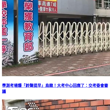
學測考場爆「鈴聲提早」烏龍！大考中心回應了：交考委會審
議