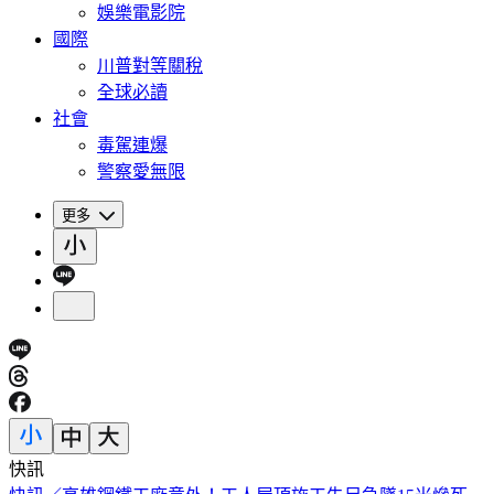
娛樂電影院
國際
川普對等關稅
全球必讀
社會
毒駕連爆
警察愛無限
更多
快訊