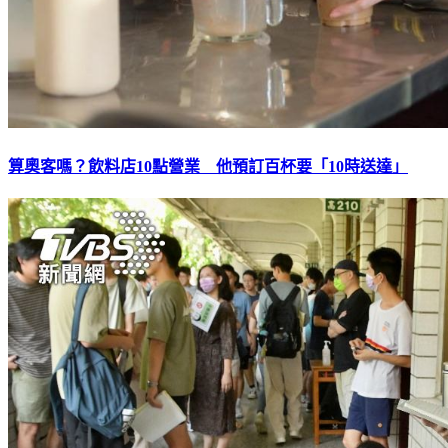
算奧客嗎？飲料店10點營業 他預訂百杯要「10時送達」