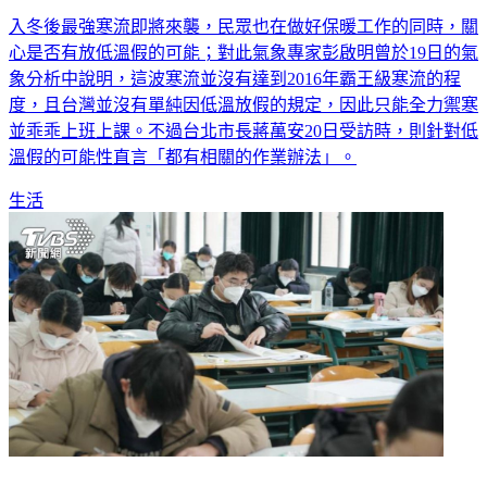
入冬後最強寒流即將來襲，民眾也在做好保暖工作的同時，關
心是否有放低溫假的可能；對此氣象專家彭啟明曾於19日的氣
象分析中說明，這波寒流並沒有達到2016年霸王級寒流的程
度，且台灣並沒有單純因低溫放假的規定，因此只能全力禦寒
並乖乖上班上課。不過台北市長蔣萬安20日受訪時，則針對低
溫假的可能性直言「都有相關的作業辦法」。
生活