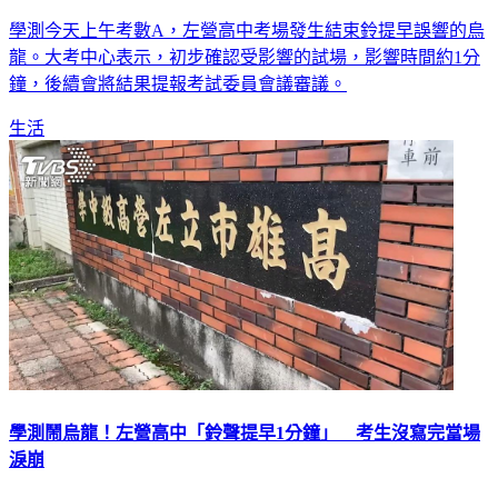
學測今天上午考數A，左營高中考場發生結束鈴提早誤響的烏
龍。大考中心表示，初步確認受影響的試場，影響時間約1分
鐘，後續會將結果提報考試委員會議審議。
生活
學測鬧烏龍！左營高中「鈴聲提早1分鐘」 考生沒寫完當場
淚崩