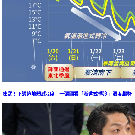
凍寒！下週這地體感-2度 一張圖看「漸進式轉冷」溫度趨勢