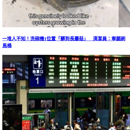
一堆人不知！洗碗機1位置「髒到長蘑菇」 清潔員：寧願刷
馬桶