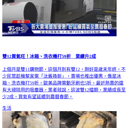
雙12買氣旺！冰箱、洗衣機打59折 業績升2成
上個月是雙11購物節，這個月則有雙12，剛好是歲末年終，不
少民眾趁機幫家電「汰舊換新」，賣場也推出優惠，像是冰
箱、洗衣機打59折，歐美品牌電動牙刷也5折，最近熱賣的還
有大掃除用的吸塵器，業者就說，這波雙12檔期，業績成長至
少2成，買氣有望延續到農曆春節。
生活