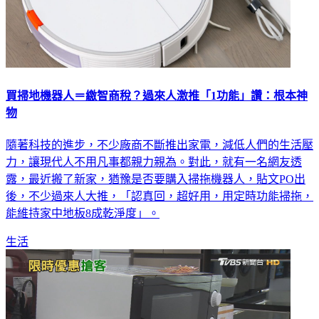
買掃地機器人＝繳智商稅？過來人激推「1功能」讚：根本神
物
隨著科技的進步，不少廠商不斷推出家電，減低人們的生活壓
力，讓現代人不用凡事都親力親為。對此，就有一名網友透
露，最近搬了新家，猶豫是否要購入掃拖機器人，貼文PO出
後，不少過來人大推，「認真回，超好用，用定時功能掃拖，
能維持家中地板8成乾淨度」。
生活