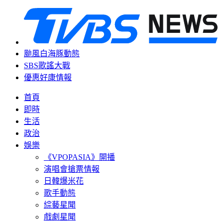
颱風白海豚動態
SBS歌謠大戰
優惠好康情報
首頁
即時
生活
政治
娛樂
《VPOPASIA》開播
演唱會搶票情報
日韓爆米花
歌手動態
綜藝星聞
戲劇星聞