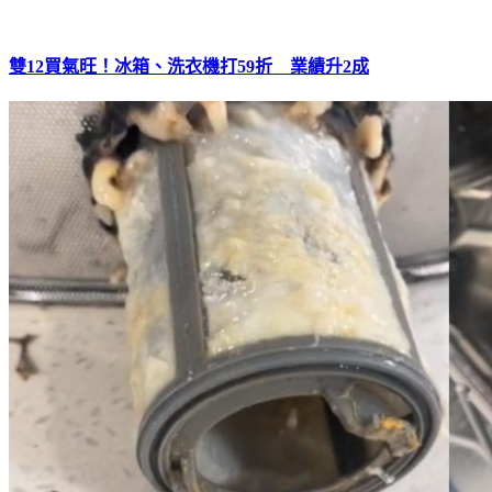
雙12買氣旺！冰箱、洗衣機打59折 業績升2成