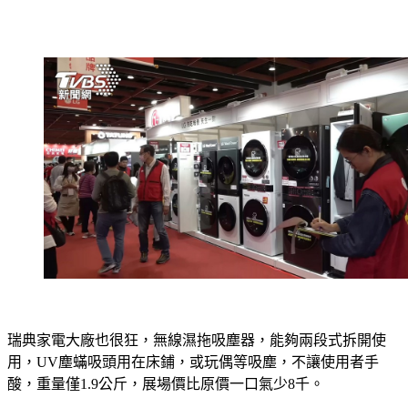
瑞典家電大廠也很狂，無線濕拖吸塵器，能夠兩段式拆開使
用，UV塵蟎吸頭用在床鋪，或玩偶等吸塵，不讓使用者手
酸，重量僅1.9公斤，展場價比原價一口氣少8千。