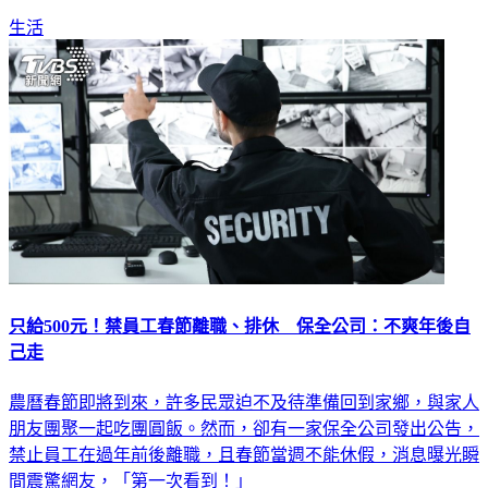
生活
只給500元！禁員工春節離職、排休 保全公司：不爽年後自
己走
農曆春節即將到來，許多民眾迫不及待準備回到家鄉，與家人
朋友團聚一起吃團圓飯。然而，卻有一家保全公司發出公告，
禁止員工在過年前後離職，且春節當週不能休假，消息曝光瞬
間震驚網友，「第一次看到！」