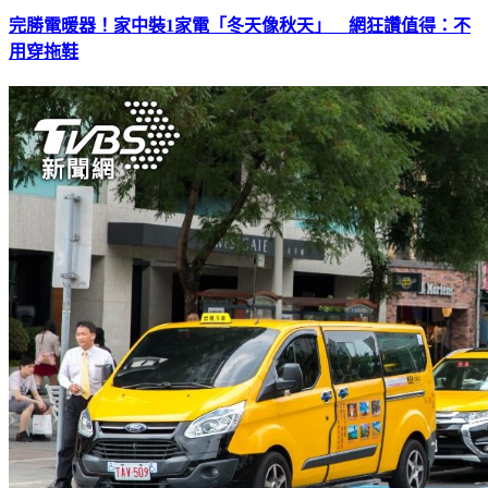
完勝電暖器！家中裝1家電「冬天像秋天」 網狂讚值得：不
用穿拖鞋