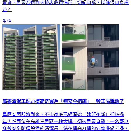
實施，民眾若遇到未按表收費情形，切記申訴，以確保自身權
益。
生活
高雄清潔工站21樓高洗窗戶「無安全措施」 勞工局說話了
農曆春節即將到來，不少家庭已經開始「除舊布新」迎接過
年！然而位在高雄三民區一棟大樓，卻被民眾直擊，一名毫無
穿戴安全防護設備的清潔員，站在樓高21樓的外牆邊緣打掃，