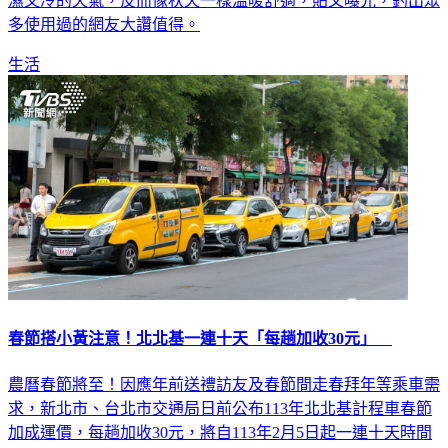
濕又冷的天氣，反而像秋天一樣溫暖舒適，貼文曝光，釣出眾
多使用過的網友大讚值得。
生活
春節搭小黃注意！北北基一連十天「每趟加收30元」
農曆春節將至！因應年前送禮訪友及春節間走春拜年等乘車需
求，新北市、台北市交通局日前公布113年北北基計程車春節
加成運價，每趟加收30元，將自113年2月5日起一連十天時間