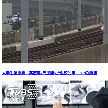
大學生優惠票！高鐵連7天加開5折返校列車 1/19起開搶