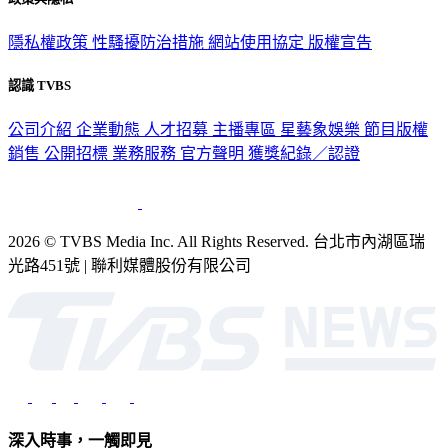
隱私權政策
性騷擾防治措施
網站使用協定
版權宣告
認識 TVBS
公司介紹
企業動態
人才招募
主播專區
星藝象娛樂
節目版權
銷售
公開招標
業務服務
官方聲明
獲獎紀錄／認證
2026 © TVBS Media Inc. All Rights Reserved. 台北市內湖區瑞
光路451號 | 聯利媒體股份有限公司
深入時事，一觸即見