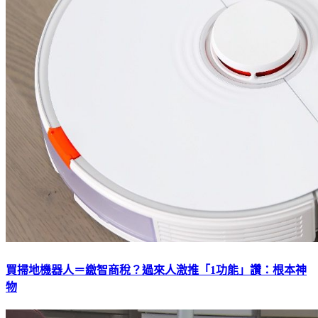
買掃地機器人＝繳智商稅？過來人激推「1功能」讚：根本神
物