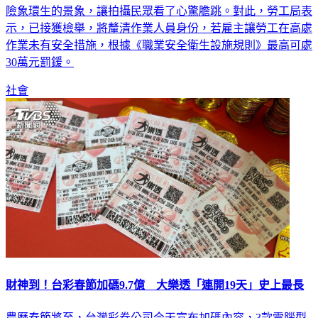
險象環生的景象，讓拍攝民眾看了心驚膽跳。對此，勞工局表
示，已接獲檢舉，將釐清作業人員身份，若雇主讓勞工在高處
作業未有安全措施，根據《職業安全衛生設施規則》最高可處
30萬元罰鍰。
社會
財神到！台彩春節加碼9.7億 大樂透「連開19天」史上最長
農曆春節將至，台灣彩券公司今天宣布加碼內容，3款電腦型