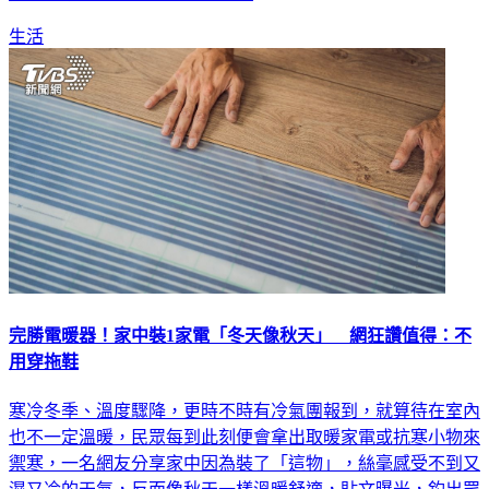
生活
完勝電暖器！家中裝1家電「冬天像秋天」 網狂讚值得：不
用穿拖鞋
寒冷冬季、溫度驟降，更時不時有冷氣團報到，就算待在室內
也不一定溫暖，民眾每到此刻便會拿出取暖家電或抗寒小物來
禦寒，一名網友分享家中因為裝了「這物」，絲毫感受不到又