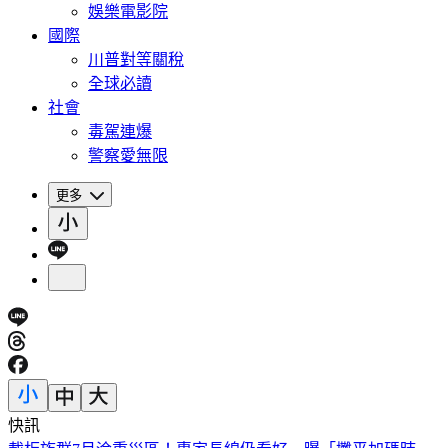
娛樂電影院
國際
川普對等關稅
全球必讀
社會
毒駕連爆
警察愛無限
更多
快訊