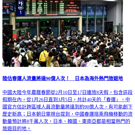
陸估春運人流量將達90億人次！ 日本為海外熱門旅遊地
中國大陸今年農曆春節從2月10日至17日連放8天假，包含這段
假期在內，從1月26日直到3月5日，共計40天的「春運」，中
國官方估計跨區域人員流動量將達到約90億人次，有可能創下
歷史新高；日本朝日電視台提到，中國春運搭乘飛機移動的流
動量預計將8千萬人次，日本、韓國、東南亞都是相當熱門的
旅遊目的地。