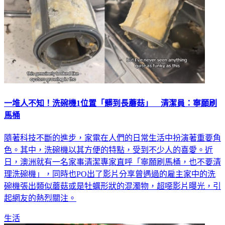
一堆人不知！洗碗機1位置「髒到長蘑菇」 清潔員：寧願刷
馬桶
隨著科技不斷的進步，家電在人們的日常生活中扮演著重要角
色。其中，洗碗機以其方便的特點，受到不少人的喜愛。近
日，澳洲就有一名家事清潔專家直呼「寧願刷馬桶，也不要清
理洗碗機」，同時也PO出了影片分享曾遇過的雇主家中的洗
碗機張出類似蘑菇或是牡蠣形狀的混濁物，超噁影片曝光，引
起網友的熱烈關注。
生活