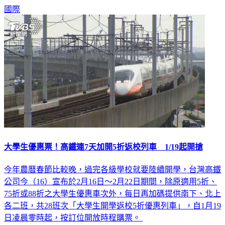
國際
大學生優惠票！高鐵連7天加開5折返校列車 1/19起開搶
今年農曆春節比較晚，過完各級學校就要陸續開學，台灣高鐵
公司今（16）宣布於2月16日～2月22日期間，除原適用5折、
75折或88折之大學生優惠車次外，每日再加碼提供南下、北上
各二班，共28班次「大學生開學返校5折優惠列車」，自1月19
日凌晨零時起，按訂位開放時程購票。