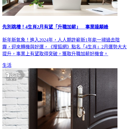
先別跳槽！4生肖2月有望「升職加薪」 事業達顛峰
新年新氣象！進入2024年，人人期許嶄新1年能一掃過去陰
霾，迎來轉機與好運，《搜狐網》點名「4生肖」2月運勢大大
提升，事業上有望取得突破，獲取升職加薪好機會。
生活