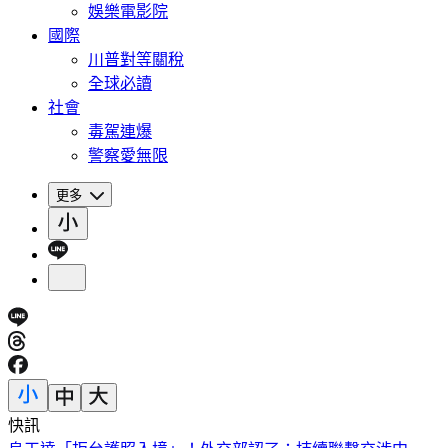
娛樂電影院
國際
川普對等關稅
全球必讀
社會
毒駕連爆
警察愛無限
更多
快訊