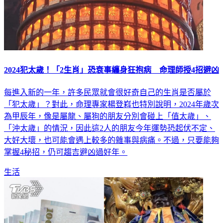
2024犯太歲！「2生肖」恐衰事纏身狂抱病 命理師授4招避凶
每進入新的一年，許多民眾就會很好奇自己的生肖是否屬於
「犯太歲」？對此，命理專家楊登嵙也特別說明，2024年歲次
為甲辰年，像是屬龍、屬狗的朋友分別會碰上「值太歲」、
「沖太歲」的情況，因此這2人的朋友今年運勢恐起伏不定、
大好大壞，也可能會遇上較多的雜事與病痛。不過，只要能夠
掌握4秘招，仍可趨吉避凶過好年。
生活