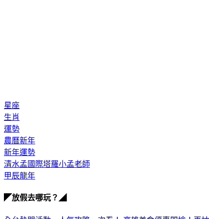
星座
生肖
運勢
農曆新年
新年運勢
清水孟國際塔羅小孟老師
甲辰龍年
◤放假去哪玩？◢