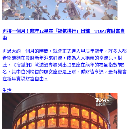
再撐一個月！龍年12星座「福氣排行」出爐 TOP1爽財富自
由
再過大約一個月的時間，就會正式進入甲辰年龍年，許多人都
希望能夠在農曆新年迎來好運，成為人人稱羨的幸運兒。對
此，《搜狐網》就透過專欄列出12星座在龍年的福氣指數前5
名，其中位列榜首的處女座更是正財、偏財皆亨通，最有機會
在新年實現財富自由。
生活