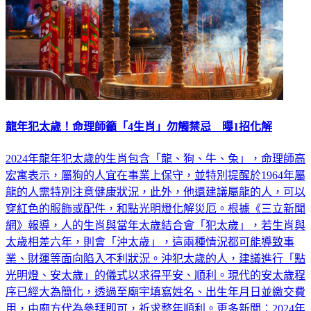
龍年犯太歲！命理師籲「4生肖」勿觸禁忌 曝1招化解
2024年龍年犯太歲的生肖包含「龍、狗、牛、兔」，命理師高
宏寓表示，屬狗的人宜在事業上保守，並特別提醒於1964年屬
龍的人需特別注意健康狀況，此外，他還建議屬龍的人，可以
穿紅色的服飾或配件，和點光明燈化解災厄。根據《三立新聞
網》報導，人的生肖與當年太歲結合會「犯太歲」，若生肖與
太歲相差六年，則會「沖太歲」，這兩種情況都可能導致事
業、財運等面向陷入不利狀況。沖犯太歲的人，建議進行「點
光明燈、安太歲」的儀式以求得平安、順利。現代的安太歲程
序已經大為簡化，透過至廟宇填寫姓名、出生年月日並繳交費
用，由廟方代為參拜即可，祈求整年順利。更多新聞：2024年