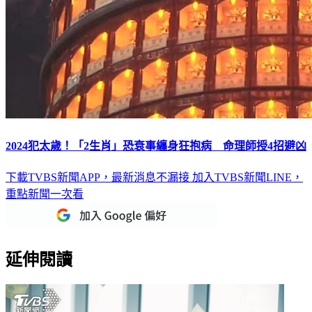
2024犯太歲！「2生肖」恐衰事纏身狂抱病 命理師授4招避凶
下載TVBS新聞APP，最新消息不漏接
加入TVBS新聞LINE，
重點新聞一次看
延伸閱讀