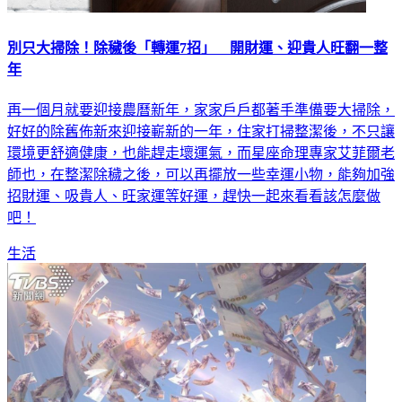
別只大掃除！除穢後「轉運7招」 開財運、迎貴人旺翻一整
年
再一個月就要迎接農曆新年，家家戶戶都著手準備要大掃除，
好好的除舊佈新來迎接嶄新的一年，住家打掃整潔後，不只讓
環境更舒適健康，也能趕走壞運氣，而星座命理專家艾菲爾老
師也，在整潔除穢之後，可以再擺放一些幸運小物，能夠加強
招財運、吸貴人、旺家運等好運，趕快一起來看看該怎麼做
吧！
生活