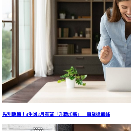
先別跳槽！4生肖2月有望「升職加薪」 事業達顛峰