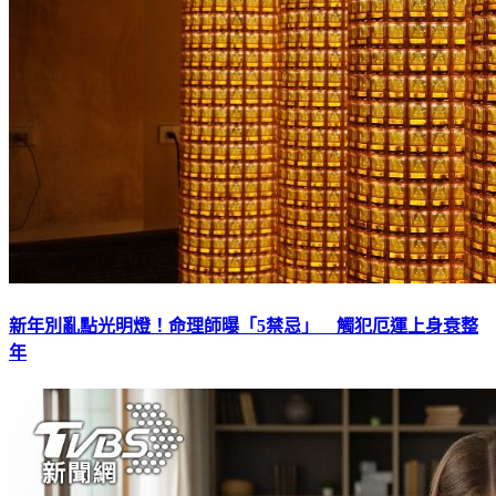
新年別亂點光明燈！命理師曝「5禁忌」 觸犯厄運上身衰整
年