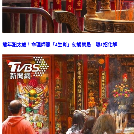
龍年犯太歲！命理師籲「4生肖」勿觸禁忌 曝1招化解