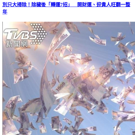
別只大掃除！除穢後「轉運7招」 開財運、迎貴人旺翻一整
年