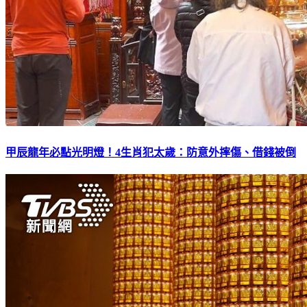
甲辰龍年必點光明燈！4生肖犯太歲：防意外摔傷、借錢被倒