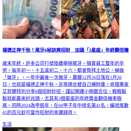
福德正神千秋！尾牙6秘訣爽招財 加碼「3星座」年終翻倍賺
歲末年終，許多公司行號陸續舉辦尾牙，犒賞員工整年的辛
勞。每年初一、十五或初二、十六，都會祭拜土地公，稱做
「做牙」，一年中最後一次做牙，農曆12月26日落在1月26
日，也就是福德正神千秋，非常適合替自己補財庫。命理專家
艾菲爾特別分享6個招財妙招，謹記開運小物跟吉位，輕輕鬆
鬆就能贏來好兆頭，尤其有3個星座的年終獎金翻倍機率極
高。同時2024為甲辰年，在60甲子年中排名第41名，編號尾數
41的百元鈔可當作旺財的幸運錢母。
生活