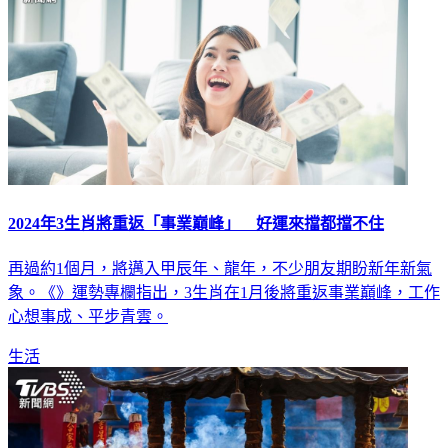
2024年3生肖將重返「事業巔峰」 好運來擋都擋不住
再過約1個月，將邁入甲辰年、龍年，不少朋友期盼新年新氣
象。《》運勢專欄指出，3生肖在1月後將重返事業巔峰，工作
心想事成、平步青雲。
生活