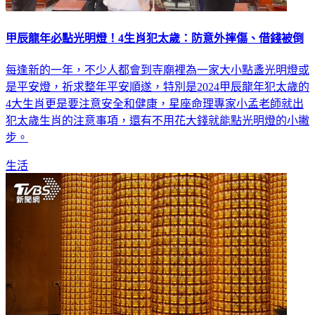
甲辰龍年必點光明燈！4生肖犯太歲：防意外摔傷、借錢被倒
每逢新的一年，不少人都會到寺廟裡為一家大小點盞光明燈或
是平安燈，祈求整年平安順遂，特別是2024甲辰龍年犯太歲的
4大生肖更是要注意安全和健康，星座命理專家小孟老師就出
犯太歲生肖的注意事項，還有不用花大錢就能點光明燈的小撇
步。
生活