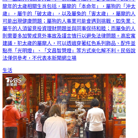
龍年的太歲相關生肖包括，屬龍的「本命年」，屬狗的「沖太
歲」，屬牛的「破太歲」，以及屬兔的「害太歲」，屬龍的人
可能出現健康問題；屬狗的人事業可能會遇到挑戰，如失業；
屬牛的人須留意投資理財問題並與同事保持和睦；而屬兔的人
則需要多加警戒意外事故及謹言慎行以避免法律問題。高宏寓
建議，犯太歲的屬龍人，可以透過穿著紅色系列飾品、配件並
點亮「光明燈」、「文昌智慧燈」等方式來化解不利。民俗說
法僅供參考，不代表本新聞網立場
生活