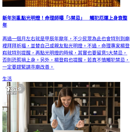
新年別亂點光明燈！命理師曝「5禁忌」 觸犯厄運上身衰整
年
再過一個月左右就是甲辰年龍年，不少民眾為此也會特別到廟
裡拜拜祈福，並替自己或親友點光明燈。不過，命理專家楊登
嵙就特別提醒，再點光明燈的時候，其實也要留意5大禁忌，
否則恐惹禍上身。另外，楊登嵙也提醒，若真不慎觸犯禁忌，
一定要趕緊請寺廟改善。
生活