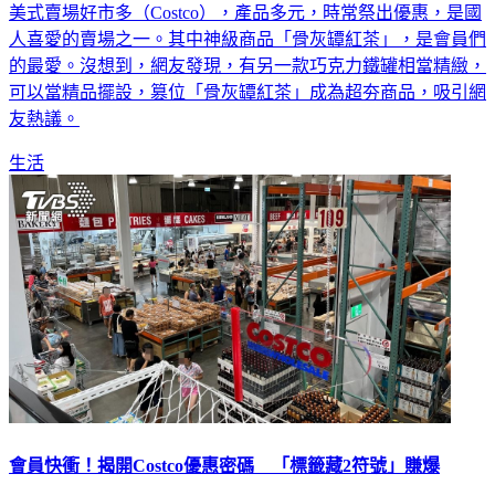
美式賣場好市多（Costco），產品多元，時常祭出優惠，是國
人喜愛的賣場之一。其中神級商品「骨灰罈紅茶」，是會員們
的最愛。沒想到，網友發現，有另一款巧克力鐵罐相當精緻，
可以當精品擺設，篡位「骨灰罈紅茶」成為超夯商品，吸引網
友熱議。
生活
會員快衝！揭開Costco優惠密碼 「標籤藏2符號」賺爆