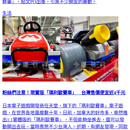
鮮羹」，貼文PO出後，引來不少網友的暴動。
生活
粉絲們注意！現實版「瑪利歐賽車」 台灣售價便宜近4千元
日本電子遊戲開發商任天堂，旗下的「瑪利歐賽車」電子遊
戲，在世界各地風靡數十年。日前，加拿大的好市多，竟然推
出1:1實體版的「瑪利歐賽車」，不但能夠坐進去，還可以發
動開出去玩，當時羨煞不少台灣人。近期，有網友發現，同款