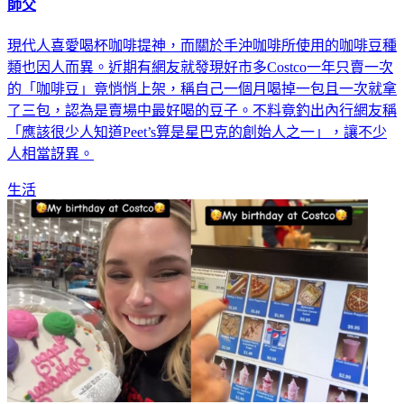
師父
現代人喜愛喝杯咖啡提神，而關於手沖咖啡所使用的咖啡豆種
類也因人而異。近期有網友就發現好市多Costco一年只賣一次
的「咖啡豆」竟悄悄上架，稱自己一個月喝掉一包且一次就拿
了三包，認為是賣場中最好喝的豆子。不料竟釣出內行網友稱
「應該很少人知道Peet’s算是星巴克的創始人之一」，讓不少
人相當訝異。
生活