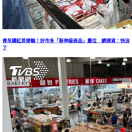
骨灰罈紅茶慘輸！好市多「新神級商品」篡位 網掃貨：快沒
了