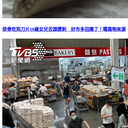
排骨吃到刀片10歲女兒舌頭遭刺 好市多回應了！曝異物來源