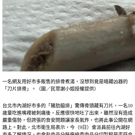
一名網友用好市多販售的排骨煮湯，沒想到竟是暗藏凶器的
「刀片排骨」。（圖／民眾謝小姐授權提供）
台北市內湖好市多的「豬肋脇排」驚傳骨頭藏有刀片，一名10
歲童吃進嘴裡被刺痛後，反應很快地吐了出來，雖然沒有造成
嚴重傷勢，但誇張的食安問題讓家長氣炸，也將此事公開在網
路上。對此，北市衛生局表示，今（9日）會派員前往內湖好
市多了解情況，也會赴肉品分裝廠檢查肉品分切製程是否符合