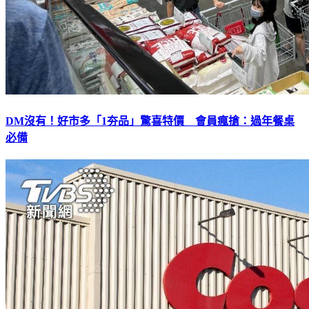
DM沒有！好市多「1夯品」驚喜特價 會員瘋搶：過年餐桌
必備