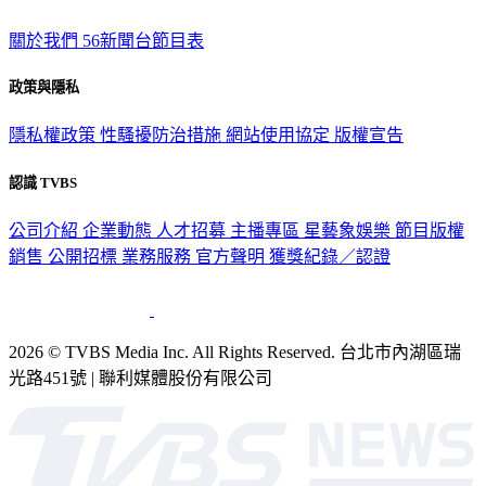
關於我們
56新聞台節目表
政策與隱私
隱私權政策
性騷擾防治措施
網站使用協定
版權宣告
認識 TVBS
公司介紹
企業動態
人才招募
主播專區
星藝象娛樂
節目版權
銷售
公開招標
業務服務
官方聲明
獲獎紀錄／認證
2026 © TVBS Media Inc. All Rights Reserved. 台北市內湖區瑞
光路451號 | 聯利媒體股份有限公司