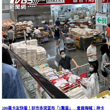
200萬卡友快看！好市多突宣布「1驚喜」 會員嗨喊：神卡