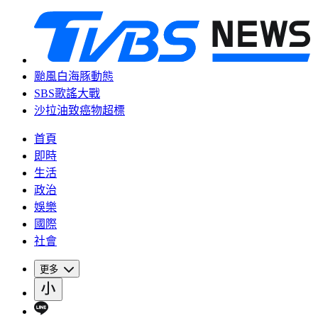
颱風白海豚動態
SBS歌謠大戰
沙拉油致癌物超標
首頁
即時
生活
政治
娛樂
國際
社會
更多