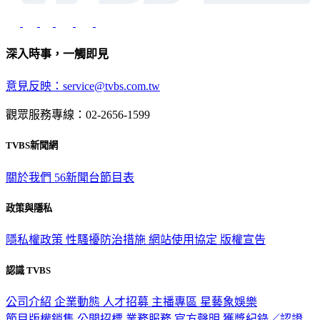
深入時事，一觸即見
意見反映：service@tvbs.com.tw
觀眾服務專線：02-2656-1599
TVBS新聞網
關於我們
56新聞台節目表
政策與隱私
隱私權政策
性騷擾防治措施
網站使用協定
版權宣告
認識 TVBS
公司介紹
企業動態
人才招募
主播專區
星藝象娛樂
節目版權銷售
公開招標
業務服務
官方聲明
獲獎紀錄／認證