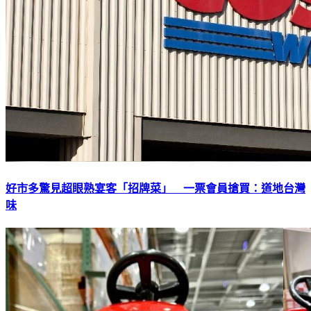
好市多驚見超眼熟宴客「招牌菜」 一票會員搶買：道地台灣
味