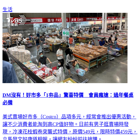
生活
DM沒有！好市多「1夯品」驚喜特價 會員瘋搶：過年餐桌
必備
美式賣場好市多（Costco）品項多元，經常會推出優惠活動，
讓不少消費者能淘到高CP值好物。日前有男子逛賣場時發
現，冷凍花枝蝦卷突襲式特價，原價549元，限時特價459元，
立馬發文好康道相報，讓網友紛紛前往搶購。