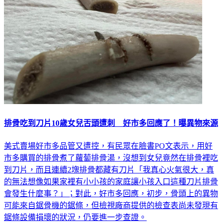
排骨吃到刀片10歲女兒舌頭遭刺 好市多回應了！曝異物來源
美式賣場好市多品管又遭控，有民眾在臉書PO文表示，用好
市多購買的排骨煮了蘿蔔排骨湯，沒想到女兒竟然在排骨裡吃
到刀片，而且連續2塊排骨都藏有刀片「我真心火氣很大，真
的無法想像如果家裡有小小孩的家庭讓小孩入口這種刀片排骨
會發生什麼事？」；對此，好市多回應，初步，骨頭上的異物
可能來自鋸骨機的鋸條，但檢視廠商提供的檢查表尚未發現有
鋸條設備損壞的狀況，仍要進一步查證。