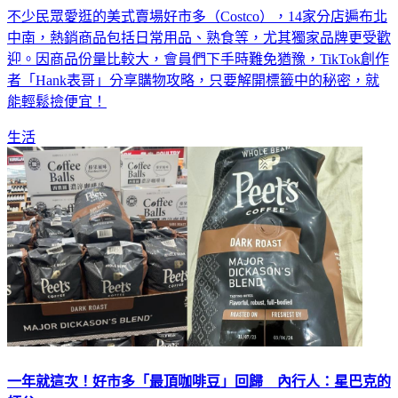
不少民眾愛逛的美式賣場好市多（Costco），14家分店遍布北
中南，熱銷商品包括日常用品、熟食等，尤其獨家品牌更受歡
迎。因商品份量比較大，會員們下手時難免猶豫，TikTok創作
者「Hank表哥」分享購物攻略，只要解開標籤中的秘密，就
能輕鬆撿便宜！
生活
一年就這次！好市多「最頂咖啡豆」回歸 內行人：星巴克的