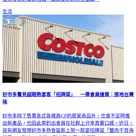
生活
好市多驚見超眼熟宴客「招牌菜」 一票會員搶買：道地台灣
味
好市多除了售賣各式各樣高CP的居家商品外，也會不定時推
出新產品，也因此常釣出會員在社群上分享真實口感。近日，
就有網友發現好市多熟食區新上架一款宴招牌菜「蟹肉干貝海