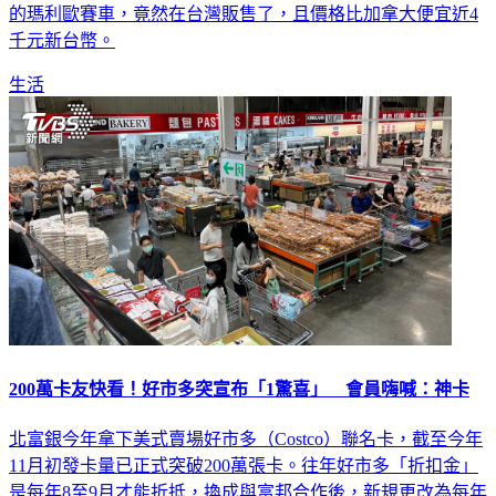
的瑪利歐賽車，竟然在台灣販售了，且價格比加拿大便宜近4
千元新台幣。
生活
200萬卡友快看！好市多突宣布「1驚喜」 會員嗨喊：神卡
北富銀今年拿下美式賣場好市多（Costco）聯名卡，截至今年
11月初發卡量已正式突破200萬張卡。往年好市多「折扣金」
是每年8至9月才能折抵，換成與富邦合作後，新規更改為每年