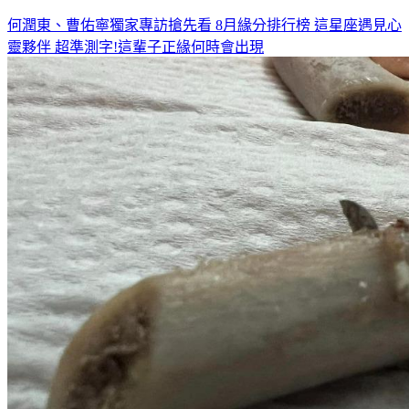
何潤東、曹佑寧獨家專訪搶先看
8月緣分排行榜 這星座遇見心
靈夥伴
超準測字!這輩子正緣何時會出現