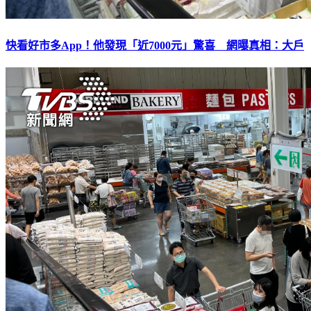
快看好市多App！他發現「近7000元」驚喜 網曝真相：大戶