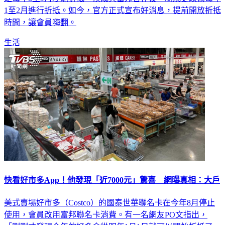
1至2月進行折抵。如今，官方正式宣布好消息，提前開放折抵
時間，讓會員嗨翻。
生活
快看好市多App！他發現「近7000元」驚喜 網曝真相：大戶
美式賣場好市多（Costco）的國泰世華聯名卡在今年8月停止
使用，會員改用富邦聯名卡消費。有一名網友PO文指出，