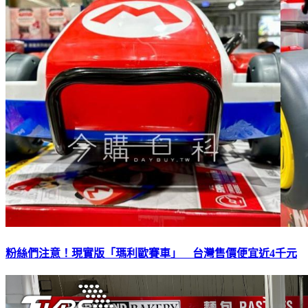
粉絲們注意！現實版「瑪利歐賽車」 台灣售價便宜近4千元