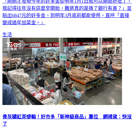
「剛剛才發現今年的好多金從明年1月1日就可以開始折抵了，
我記得往年沒有這麼早開始，難道真的是換了銀行有差？」並
貼出6847元的好多金，到明年3月底前都能使用，直呼「直接
變成過年加菜金。」
生活
骨灰罈紅茶慘輸！好市多「新神級商品」篡位 網掃貨：快沒
了