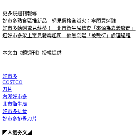
更多鏡週刊報導
好市多熟食區推新品　網見價格全滅火：寧願買烤雞
好市多蛤蜊驚見菸蒂！　北市衛生局稽查「來源為嘉義廠商」
逛好市多架上驚見發霉起司　他無奈曝「被敷衍」處理過程
本文由《
鏡週刊
》授權提供
好市多
COSTCO
刀片
內湖好市多
北市衛生局
好市多排骨
好市多排骨刀片
◤人氣夯文◢