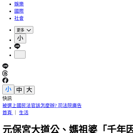
娛樂
國際
社會
更多
快訊
快訊／1億大樂透開獎！8/7「中獎號碼」出爐
首頁
｜
生活
元保宮大道公、媽祖婆「千年