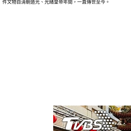
件文物自清朝道光、光緒皇帝年間，一直傳世至今。