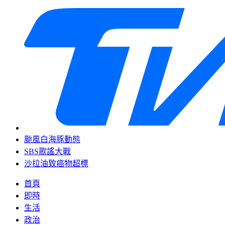
颱風白海豚動態
SBS歌謠大戰
沙拉油致癌物超標
首頁
即時
生活
政治