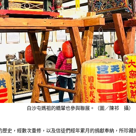
白沙屯媽祖的轎輦也參與聯展。（圖／陳祁 攝）
33 年的歷史，經數次重修，以及信徒們經年累月的捐獻奉納，所珍