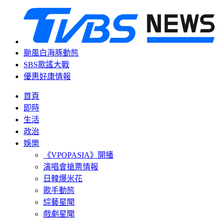
颱風白海豚動態
SBS歌謠大戰
優惠好康情報
首頁
即時
生活
政治
娛樂
《VPOPASIA》開播
演唱會搶票情報
日韓爆米花
歌手動態
綜藝星聞
戲劇星聞