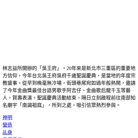
林志益所開辦的「吳王府」，20年來是新北市三重區的重要地
方信仰，今年台北吳王府吳府千歲聖誕慶典，是當地的年度宗
教盛事，從早到晚毫無冷場，街頭巷尾宛如過年般熱鬧，邀請
了今年金曲獎最佳台語男歌手阿吉仔、金曲歌后龍千玉等藝
人，賀壽表演。聖誕慶典活動結束，隔日立刻啟程前往南部知
名廟宇「南謁祖庭」，所到之處，吸引信眾熱烈參與。
神明
營造
乩身
吳府千歲