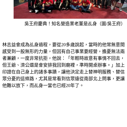
吳王府慶典！知名營造業老董是乩身（圖/吳王府）
林志益會成為乩身過程，要從20多歲說起，當時的他常無意間
感受到一股無形的力量，但因有自己事業要經營，擔憂無法兩
者兼顧，一度非常抗拒，他說：「年輕時故意有事情不回去，
但王爺、濟公還是會安排我回到廟裡，準時開桌辦事。」加上
印證在自己身上的諸多事蹟，讓他決定走上替神明服務、替信
眾分憂的這條路，尤其是常看到信眾遠從南部北上問事，更讓
他難以放下，而乩身一當也已經20年了。