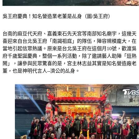
吳王府慶典！知名營造業老董是乩身（圖/吳王府）
台南的麻豆代天府、嘉義東石先天宮等南部知名廟宇，這幾天
喜迎來自台北吳王府「南謁祖庭」的隊伍，陣容規模龐大，在
當地引起信眾熱議。原來是台北吳王府在這個月10號，歡渡吳
府千歲聖誕慶典，整個一系列活動，除了邀請藝人助陣「逗熱
鬧」，讓參與民眾驚喜的是，宮主林志益其實是知名營造廠老
董，也是神明代言人--濟公的乩身。