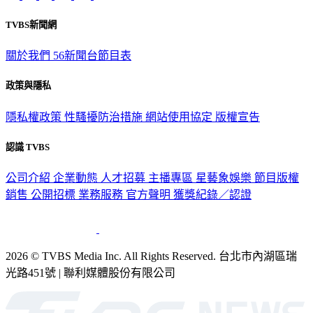
TVBS新聞網
關於我們
56新聞台節目表
政策與隱私
隱私權政策
性騷擾防治措施
網站使用協定
版權宣告
認識 TVBS
公司介紹
企業動態
人才招募
主播專區
星藝象娛樂
節目版權
銷售
公開招標
業務服務
官方聲明
獲獎紀錄／認證
2026 © TVBS Media Inc. All Rights Reserved. 台北市內湖區瑞
光路451號 | 聯利媒體股份有限公司