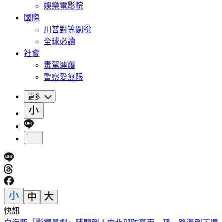
娛樂電影院
國際
川普對等關稅
全球必讀
社會
毒駕連爆
警察愛無限
更多
快訊