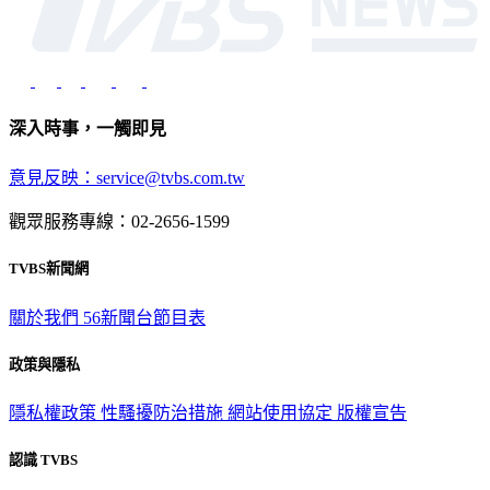
深入時事，一觸即見
意見反映：service@tvbs.com.tw
觀眾服務專線：02-2656-1599
TVBS新聞網
關於我們
56新聞台節目表
政策與隱私
隱私權政策
性騷擾防治措施
網站使用協定
版權宣告
認識 TVBS
公司介紹
企業動態
人才招募
主播專區
星藝象娛樂