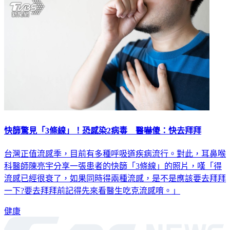
快篩驚見「3條線」！恐感染2病毒 醫嚇傻：快去拜拜
台灣正值流感季，目前有多種呼吸道疾病流行。對此，耳鼻喉
科醫師陳亮宇分享一張患者的快篩「3條線」的照片，嘆「得
流感已經很衰了，如果同時得兩種流感，是不是應該要去拜拜
一下?要去拜拜前記得先來看醫生吃克流感唷。」
健康