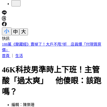
快訊
遠見天下創辦人高希均90歲辭世！「長壽5秘訣」曝 醫生也
認同
首頁
｜
生活
46K科技男準時上下班！主管
酸「過太爽」 他傻眼：該跑
嗎？
編輯：陳樂珊