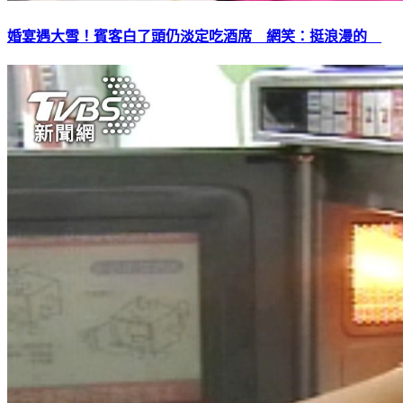
婚宴遇大雪！賓客白了頭仍淡定吃酒席 網笑：挺浪漫的