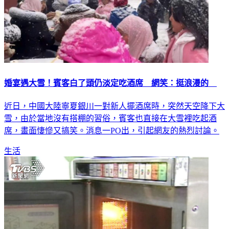
婚宴遇大雪！賓客白了頭仍淡定吃酒席 網笑：挺浪漫的
近日，中國大陸寧夏銀川一對新人擺酒席時，突然天空降下大
雪，由於當地沒有搭棚的習俗，賓客也直接在大雪裡吃起酒
席，畫面悽慘又搞笑。消息一PO出，引起網友的熱烈討論。
生活