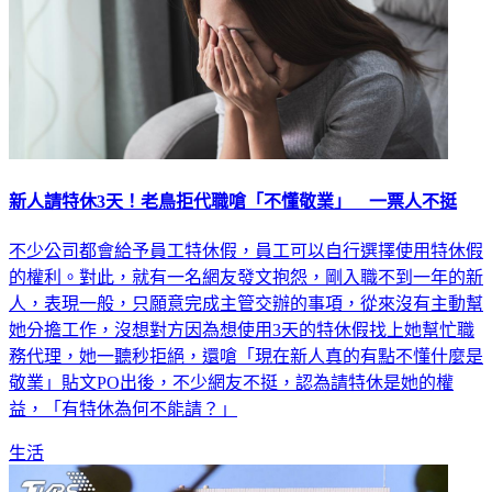
新人請特休3天！老鳥拒代職嗆「不懂敬業」 一票人不挺
不少公司都會給予員工特休假，員工可以自行選擇使用特休假
的權利。對此，就有一名網友發文抱怨，剛入職不到一年的新
人，表現一般，只願意完成主管交辦的事項，從來沒有主動幫
她分擔工作，沒想對方因為想使用3天的特休假找上她幫忙職
務代理，她一聽秒拒絕，還嗆「現在新人真的有點不懂什麼是
敬業」貼文PO出後，不少網友不挺，認為請特休是她的權
益，「有特休為何不能請？」
生活