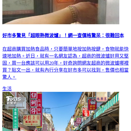
好市多驚見「超眼熟微波爐」！網一查價格驚呆：很難回本
在超商購買加熱食品時，只要簡單地按加熱按鍵，食物就能快
速地加熱。近日，就有一名網友認為，超商的微波爐好用又堅
固，買一台應該可以用20年，好奇詢問網友超商的微波爐哪裡
買？貼文一出，就有內行分享在好市多可以找到，售價也相當
驚人。
生活