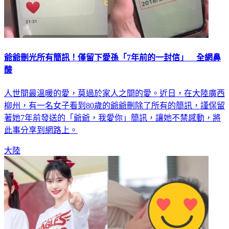
爺爺刪光所有簡訊！僅留下愛孫「7年前的一封信」 全網鼻
酸
人世間最溫暖的愛，莫過於家人之間的愛。近日，在大陸廣西
柳州，有一名女子看到80歲的爺爺刪除了所有的簡訊，謹保留
著她7年前發送的「爺爺，我愛你」簡訊，讓她不禁感動，將
此事分享到網路上。
大陸