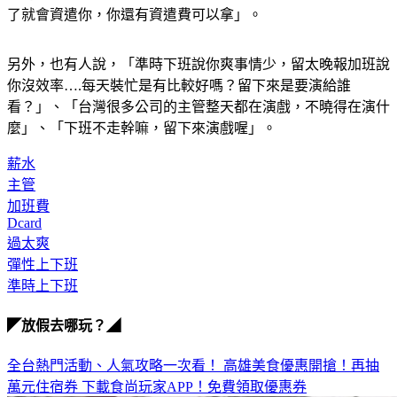
了就會資遣你，你還有資遣費可以拿」。
另外，也有人說，「準時下班說你爽事情少，留太晚報加班說
你沒效率….每天裝忙是有比較好嗎？留下來是要演給誰
看？」、「台灣很多公司的主管整天都在演戲，不曉得在演什
麼」、「下班不走幹嘛，留下來演戲喔」。
薪水
主管
加班費
Dcard
過太爽
彈性上下班
準時上下班
◤放假去哪玩？◢
全台熱門活動、人氣攻略一次看！
高雄美食優惠開搶！再抽
萬元住宿券
下載食尚玩家APP！免費領取優惠券