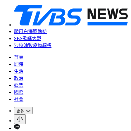
颱風白海豚動態
SBS歌謠大戰
沙拉油致癌物超標
首頁
即時
生活
政治
娛樂
國際
社會
更多