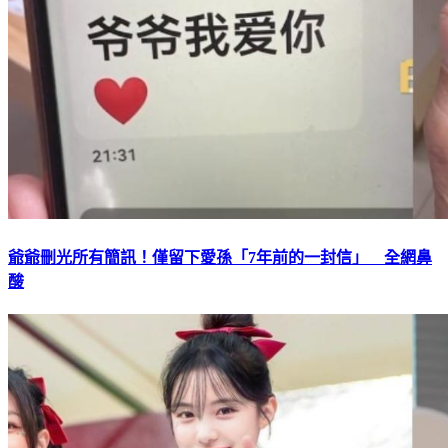
爺爺刪光所有簡訊！僅留下愛孫「7年前的一封信」 全網鼻
酸