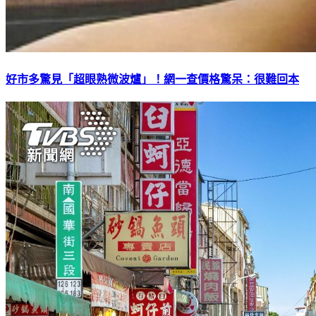
好市多驚見「超眼熟微波爐」！網一查價格驚呆：很難回本