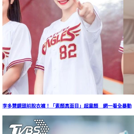
李多慧鏡頭前脫衣褲！「素顏真面目」超童顏 網一看全暴動