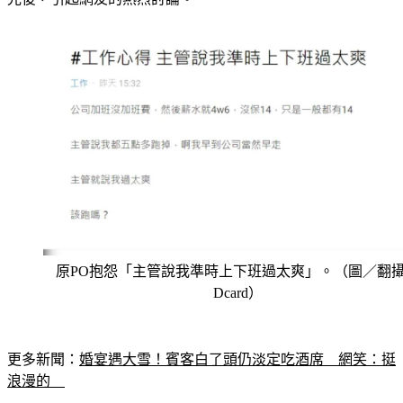
原PO抱怨「主管說我準時上下班過太爽」。（圖／翻
Dcard）
更多新聞：
婚宴遇大雪！賓客白了頭仍淡定吃酒席　網笑：挺
浪漫的　