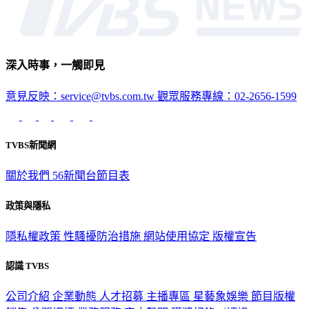
深入時事，一觸即見
意見反映：service@tvbs.com.tw
觀眾服務專線：02-2656-1599
TVBS新聞網
關於我們
56新聞台節目表
政策與隱私
隱私權政策
性騷擾防治措施
網站使用協定
版權宣告
認識 TVBS
公司介紹
企業動態
人才招募
主播專區
星藝象娛樂
節目版權