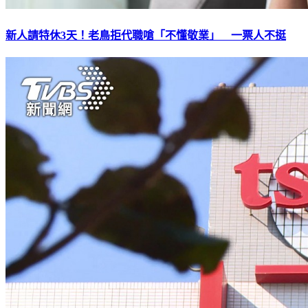
新人請特休3天！老鳥拒代職嗆「不懂敬業」 一票人不挺