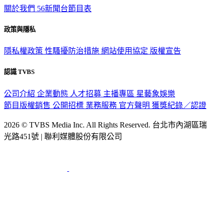
關於我們
56新聞台節目表
政策與隱私
隱私權政策
性騷擾防治措施
網站使用協定
版權宣告
認識 TVBS
公司介紹
企業動態
人才招募
主播專區
星藝象娛樂
節目版權銷售
公開招標
業務服務
官方聲明
獲獎紀錄／認證
2026 © TVBS Media Inc. All Rights Reserved. 台北市內湖區瑞
光路451號 | 聯利媒體股份有限公司