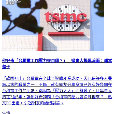
他好奇「台積電工作壓力來自哪？」 過來人揭黑暗面：都當
盤子
「護國神山」台積電在全球半導體產業成功，因此是許多人夢
寐以求的職業之一。不過，就有網友分享身邊已經有好幾個在
台積電工作的朋友，都因為「壓力太大」而離職了，且年資大
約在2至5年，讓他好奇詢問「台積電的壓力會從哪裡來？」貼
文PO出後，引起網友的熱烈討論。
生活