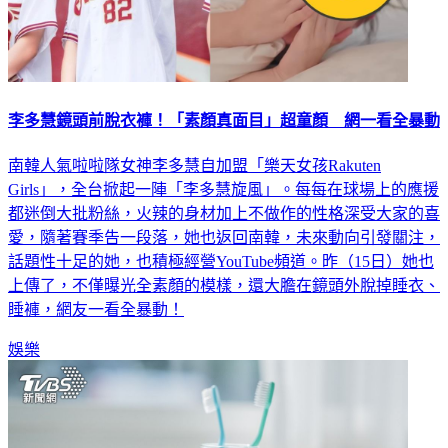
李多慧鏡頭前脫衣褲！「素顏真面目」超童顏 網一看全暴動
南韓人氣啦啦隊女神李多慧自加盟「樂天女孩Rakuten
Girls」，全台掀起一陣「李多慧旋風」。每每在球場上的應援
都迷倒大批粉絲，火辣的身材加上不做作的性格深受大家的喜
愛，隨著賽季告一段落，她也返回南韓，未來動向引發關注，
話題性十足的她，也積極經營YouTube頻道。昨（15日）她也
上傳了，不僅曝光全素顏的模樣，還大膽在鏡頭外脫掉睡衣、
睡褲，網友一看全暴動！
娛樂