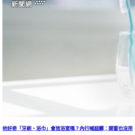
他好奇「牙刷、浴巾」會放浴室嗎？內行喊超髒：開窗也沒用