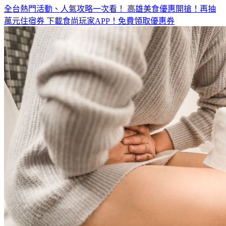
全台熱門活動、人氣攻略一次看！
高雄美食優惠開搶！再抽
萬元住宿券
下載食尚玩家APP！免費領取優惠券