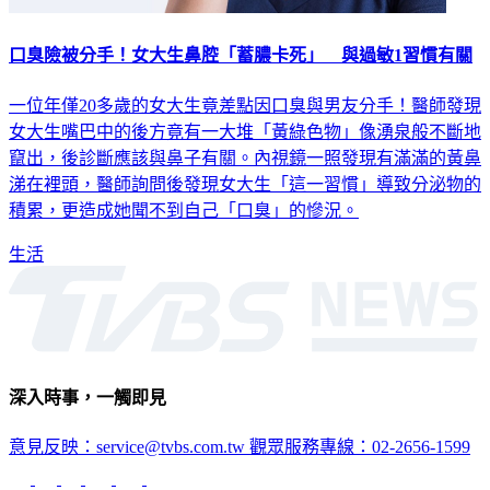
口臭險被分手！女大生鼻腔「蓄膿卡死」 與過敏1習慣有關
一位年僅20多歲的女大生竟差點因口臭與男友分手！醫師發現
女大生嘴巴中的後方竟有一大堆「黃綠色物」像湧泉般不斷地
竄出，後診斷應該與鼻子有關。內視鏡一照發現有滿滿的黃鼻
涕在裡頭，醫師詢問後發現女大生「這一習慣」導致分泌物的
積累，更造成她聞不到自己「口臭」的慘況。
生活
深入時事，一觸即見
意見反映：service@tvbs.com.tw
觀眾服務專線：02-2656-1599