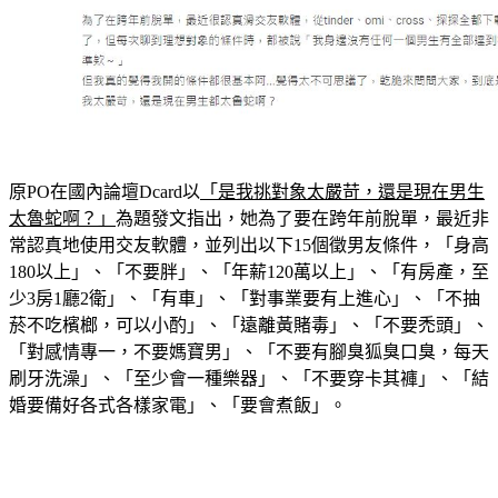
原PO在國內論壇Dcard以
「是我挑對象太嚴苛，還是現在男生
太魯蛇啊？」
為題發文指出，她為了要在跨年前脫單，最近非
常認真地使用交友軟體，並列出以下15個徵男友條件，「身高
180以上」、「不要胖」、「年薪120萬以上」、「有房產，至
少3房1廳2衛」、「有車」、「對事業要有上進心」、「不抽
菸不吃檳榔，可以小酌」、「遠離黃賭毒」、「不要禿頭」、
「對感情專一，不要媽寶男」、「不要有腳臭狐臭口臭，每天
刷牙洗澡」、「至少會一種樂器」、「不要穿卡其褲」、「結
婚要備好各式各樣家電」、「要會煮飯」。