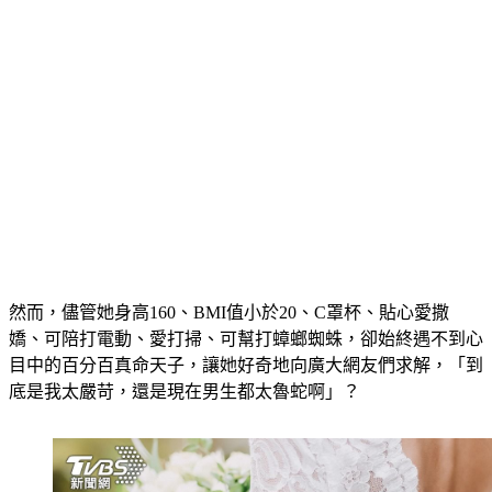
然而，儘管她身高160、BMI值小於20、C罩杯、貼心愛撒
嬌、可陪打電動、愛打掃、可幫打蟑螂蜘蛛，卻始終遇不到心
目中的百分百真命天子，讓她好奇地向廣大網友們求解，「到
底是我太嚴苛，還是現在男生都太魯蛇啊」？