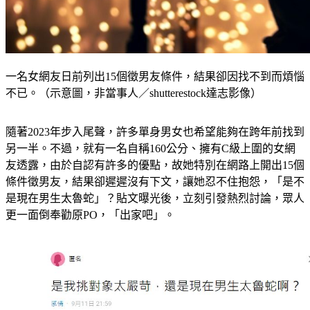
一名女網友日前列出15個徵男友條件，結果卻因找不到而煩惱
不已。（示意圖，非當事人／shutterestock達志影像）
隨著2023年步入尾聲，許多單身男女也希望能夠在跨年前找到
另一半。不過，就有一名自稱160公分、擁有C級上圍的女網
友透露，由於自認有許多的優點，故她特別在網路上開出15個
條件徵男友，結果卻遲遲沒有下文，讓她忍不住抱怨，「是不
是現在男生太魯蛇」？貼文曝光後，立刻引發熱烈討論，眾人
更一面倒奉勸原PO，「出家吧」。