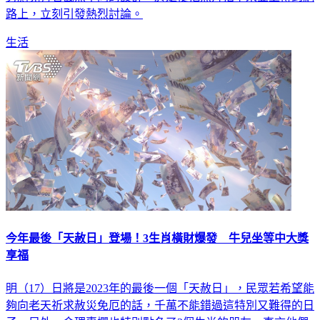
路上，立刻引發熱烈討論。
生活
今年最後「天赦日」登場！3生肖橫財爆發 牛兒坐等中大獎
享福
明（17）日將是2023年的最後一個「天赦日」，民眾若希望能
夠向老天祈求赦災免厄的話，千萬不能錯過這特別又難得的日