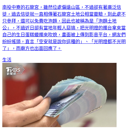
南投中寮的石龍宮，雖然位處偏遠山區，不過卻有著廣泛信
徒，過去信徒就一直相傳著石龍宮土地公相當靈驗，到此處不
只參拜，還可以免費吃泡麵，因此也被稱為是「泡麵土地
公」，不過近日卻有當地年輕人惡搞，把光明燈的燭台拿來當
自己的生日蛋糕蠟燭來吹熄，畫面被上傳到影音平台，網友們
紛紛搖頭，直言「空安就是說你這種的」、「光明燈都不光明
了」，而廟方也出面回應了。
生活