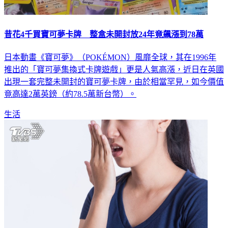
昔花4千買寶可夢卡牌 整盒未開封放24年竟飆漲到78萬
日本動畫《寶可夢》（POKÉMON）風靡全球，其在1996年
推出的「寶可夢集換式卡牌遊戲」更是人氣高漲，近日在英國
出現一套完整未開封的寶可夢卡牌，由於相當罕見，如今價值
竟高達2萬英鎊（約78.5萬新台幣）。
生活