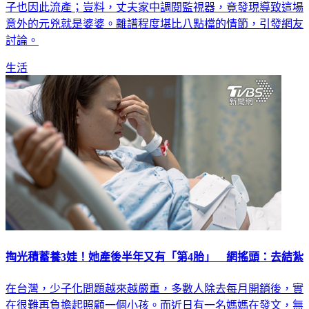
子也因此流產；豈料，丈夫家中調閱監視器，竟發現導致這場
意外的元兇就是婆婆。離譜程度堪比八點檔的情節，引發網友
討論。
生活
掏光積蓄養3娃！她產後半年又有「第4胎」 網搖頭：去結紮
在台灣，少子化問題越來越嚴重，多數人除去每月開銷後，實
在很難再負擔起照顧一個小孩。而近日有一名媽媽在發文，無