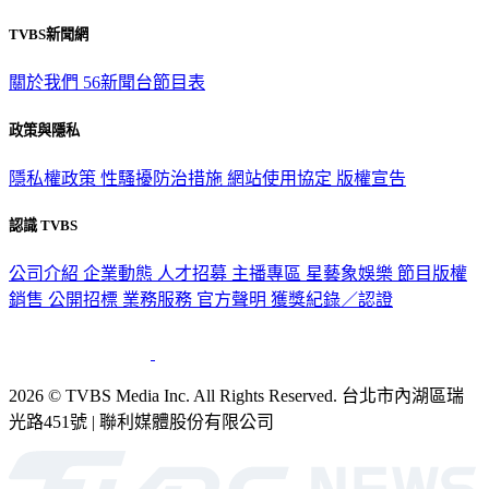
TVBS新聞網
關於我們
56新聞台節目表
政策與隱私
隱私權政策
性騷擾防治措施
網站使用協定
版權宣告
認識 TVBS
公司介紹
企業動態
人才招募
主播專區
星藝象娛樂
節目版權
銷售
公開招標
業務服務
官方聲明
獲獎紀錄／認證
2026 © TVBS Media Inc. All Rights Reserved. 台北市內湖區瑞
光路451號 | 聯利媒體股份有限公司