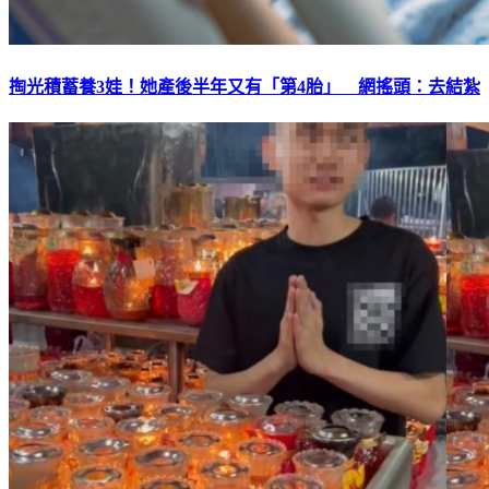
掏光積蓄養3娃！她產後半年又有「第4胎」 網搖頭：去結紮