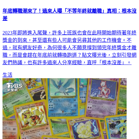
年底轉職潮來了！過來人曝「不等年終就離職」真相：根本沒
差
2023年即將進入尾聲，許多上班族也會在此時開始期待著年終
獎金的到來，甚至還有些人可能會另尋其他的工作機會。不
過，就有網友好奇，為何很多人不願意撐到領完年終獎金才離
職，而是會趕在年底前就轉換跑道？貼文曝光後，立刻引發網
友們熱議，也有許多過來人分享經驗，直呼「根本沒差」。
生活