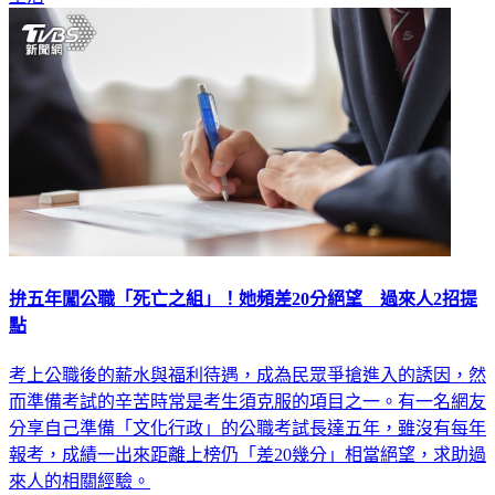
拚五年闖公職「死亡之組」！她頻差20分絕望 過來人2招提
點
考上公職後的薪水與福利待遇，成為民眾爭搶進入的誘因，然
而準備考試的辛苦時常是考生須克服的項目之一。有一名網友
分享自己準備「文化行政」的公職考試長達五年，雖沒有每年
報考，成績一出來距離上榜仍「差20幾分」相當絕望，求助過
來人的相關經驗。