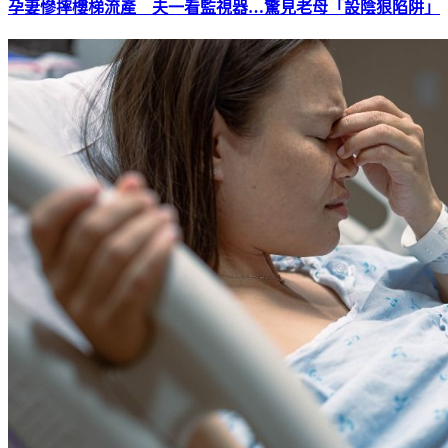
孕妻慘摔樓梯流產 夫一看監視器…驚見老母「設陰狠陷阱」