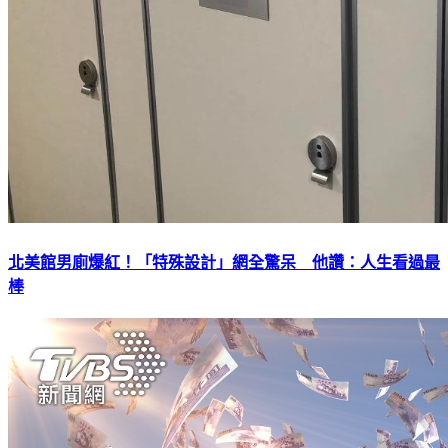
北美館男廁爆紅！「特殊設計」網全驚呆 他讚：人生看過最
棒