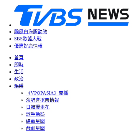
颱風白海豚動態
SBS歌謠大戰
優惠好康情報
首頁
即時
生活
政治
娛樂
《VPOPASIA》開播
演唱會搶票情報
日韓爆米花
歌手動態
綜藝星聞
戲劇星聞