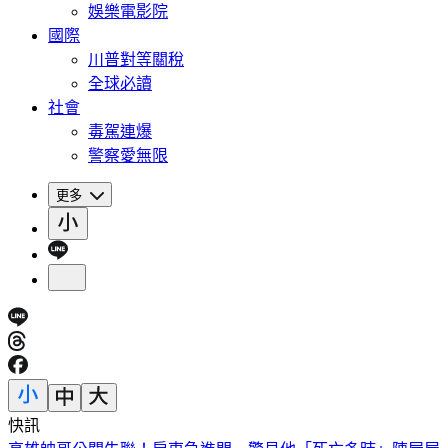
娛樂電影院
國際
川普對等關稅
全球必讀
社會
毒駕連爆
警察愛無限
更多
快訊