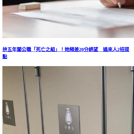
拚五年闖公職「死亡之組」！她頻差20分絕望 過來人2招提
點