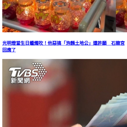
光明燈當生日蠟燭吹！他惡搞「泡麵土地公」還許願 石龍宮
回應了