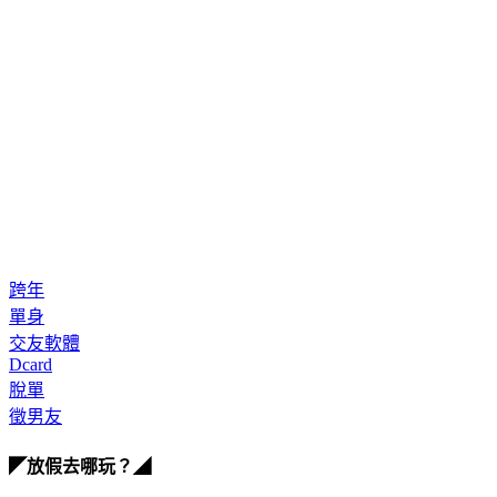
跨年
單身
交友軟體
Dcard
脫單
徵男友
◤放假去哪玩？◢