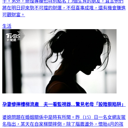
子。另外，命理專欄也特別點名了3個生肖的朋友，直言他們
將在明日迎來勢不可擋的財運，不但喜事成堆，還有機會賺進
可觀財富。
生活
孕妻慘摔樓梯流產 夫一看監視器…驚見老母「設陰狠陷阱」
婆媳問題在婚姻關係中是時有所聞。昨（15）日一名女網友匿
名指出，某天在自家梯間摔倒，除了腦震盪外，懷胎4月的孩