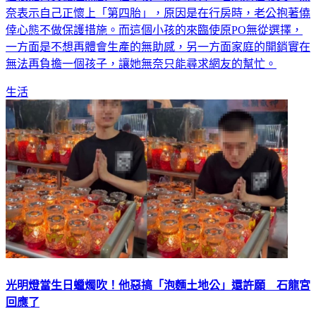
奈表示自己正懷上「第四胎」，原因是在行房時，老公抱著僥
倖心態不做保護措施。而這個小孩的來臨使原PO無從選擇，
一方面是不想再體會生產的無助感，另一方面家庭的開銷實在
無法再負擔一個孩子，讓她無奈只能尋求網友的幫忙。
生活
光明燈當生日蠟燭吹！他惡搞「泡麵土地公」還許願 石龍宮
回應了