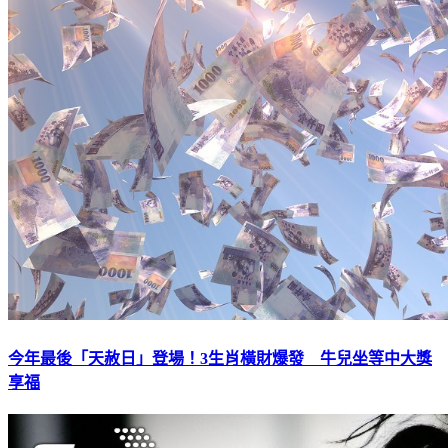
今年最後「天赦日」登場！3生肖橫財爆發 牛兒坐等中大獎
享福