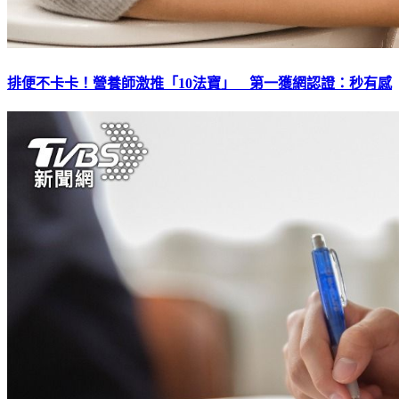
排便不卡卡！營養師激推「10法寶」 第一獲網認證：秒有感