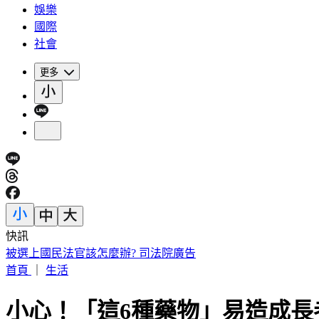
娛樂
國際
社會
更多
快訊
快訊／基隆大武崙海灘驚傳泳客戲水失聯 警消海巡搜救中
首頁
｜
生活
小心！「這6種藥物」易造成長