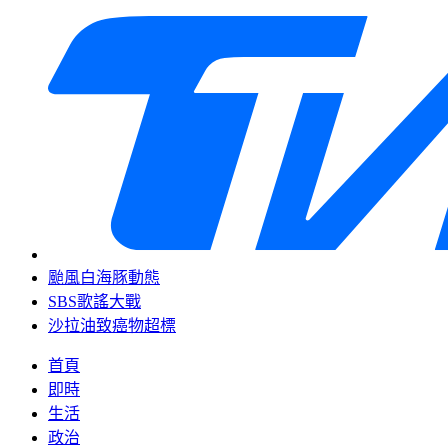
颱風白海豚動態
SBS歌謠大戰
沙拉油致癌物超標
首頁
即時
生活
政治