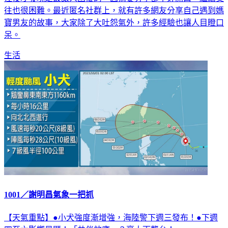
往也很困難。最近匿名社群上，就有許多網友分享自己遇到媽
寶男友的故事，大家除了大吐怨氣外，許多經驗也讓人目瞪口
呆。
生活
1001／謝明昌氣象一把抓
【天氣重點】●小犬強度漸增強，海陸警下週三發布！●下週