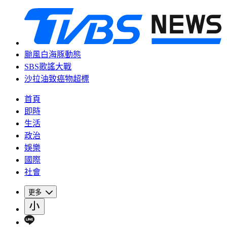
颱風白海豚動態
SBS歌謠大戰
沙拉油致癌物超標
首頁
即時
生活
政治
娛樂
國際
社會
更多