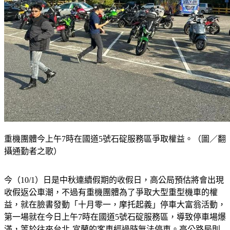
重機團體今上午7時在國道5號石碇服務區爭取權益。（圖／翻
攝通勤者之歌）
今（10/1）日是中秋連續假期的收假日，高公局預估將會出現
收假返公車潮，不過有重機團體為了爭取大型重型機車的權
益，就在臉書發動「十月零一，摩托起義」停車大富翁活動，
第一場就在今日上午7時在國道5號石碇服務區，導致停車場爆
滿，等於往來台北-宜蘭的客車經過時無法停車。高公路局則