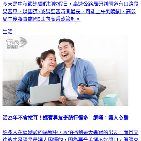
今天是中秋節連續假期收假日，高速公路局研判國道有11路段
易塞車，以國道5號易壅塞時間最長，可能上午到晚間，高公
局午後將實施國5北向高乘載管制。
生活
活23年不會挖耳！媽寶男友奇葩行徑多 網嘆：讓人心酸
許多人在談戀愛的過程中，最怕遇到是大媽寶的男友，而且交
往後才發現是最讓人困擾的，因為要分手卻不好開口，繼續交