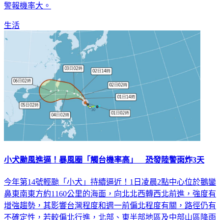
警報機率大。
生活
小犬颱風進逼！暴風圈「觸台機率高」 恐發陸警雨炸3天
今年第14號輕颱「小犬」持續逼近！1日凌晨2點中心位於鵝鑾
鼻東南東方約1160公里的海面，向北北西轉西北前進，強度有
增強趨勢，其影響台灣程度和週一前偏北程度有關，路徑仍有
不確定性，若較偏北行進，北部、東半部地區及中部山區降雨