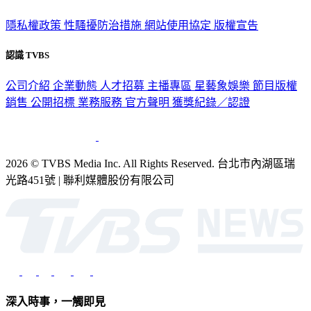
隱私權政策
性騷擾防治措施
網站使用協定
版權宣告
認識 TVBS
公司介紹
企業動態
人才招募
主播專區
星藝象娛樂
節目版權
銷售
公開招標
業務服務
官方聲明
獲獎紀錄／認證
2026 © TVBS Media Inc. All Rights Reserved. 台北市內湖區瑞
光路451號 | 聯利媒體股份有限公司
深入時事，一觸即見