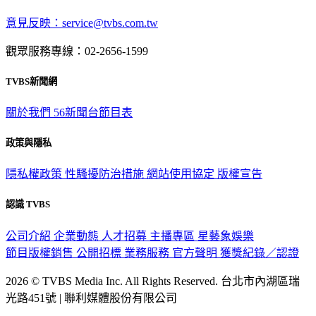
意見反映：service@tvbs.com.tw
觀眾服務專線：02-2656-1599
TVBS新聞網
關於我們
56新聞台節目表
政策與隱私
隱私權政策
性騷擾防治措施
網站使用協定
版權宣告
認識 TVBS
公司介紹
企業動態
人才招募
主播專區
星藝象娛樂
節目版權銷售
公開招標
業務服務
官方聲明
獲獎紀錄／認證
2026 © TVBS Media Inc. All Rights Reserved. 台北市內湖區瑞
光路451號 | 聯利媒體股份有限公司