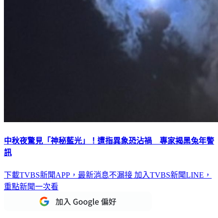
中秋夜驚見「神秘藍光」！遭指異象恐沾禍 專家揭黑兔年警
訊
下載TVBS新聞APP，最新消息不漏接
加入TVBS新聞LINE，
重點新聞一次看