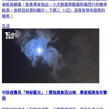
會較為顯著。氣象專家指出，小犬颱風移動趨勢偏西行的機率
較高，依照目前資料顯示，下週二（3日）深夜有發布陸警的
機率。
生活
中秋夜驚見「神秘藍光」！遭指異象恐沾禍 專家揭黑兔年警
訊