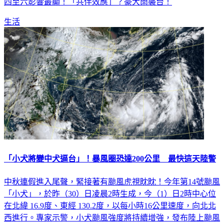
四至六影響最顯！「共伴效應」？豪大雨襲台！
生活
「小犬將變中犬逼台」！暴風圈恐達200公里 最快這天陸警
中秋連假進入尾聲，緊接著有颱風虎視眈眈！今年第14號颱風
「小犬」，於昨（30）日凌晨2時生成，今（1）日2時中心位
在北緯 16.9度、東經 130.2度，以每小時16公里速度，向北北
西進行。專家示警，小犬颱風強度將持續增強，發布陸上颱風