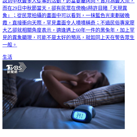
說到中秋最多人從事的活動，必當要屬烤肉、賞月為最大宗，
而在29日中秋節當天，卻有民眾在傍晚6時許目睹「天現異
象」；從民眾拍攝的畫面中可以看到，一抹藍色光束劃破晚
霞，直接衝向天際，罕見畫面令人嘖嘖稱奇；不過民俗專家廖
大乙卻就相關角度表示，適逢遇上60年一件的黑兔年，加上罕
見的異象顯現，可能不是太好的預兆，就如同上天在警告眾生
一般。
生活