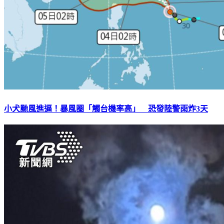
小犬颱風進逼！暴風圈「觸台機率高」 恐發陸警雨炸3天