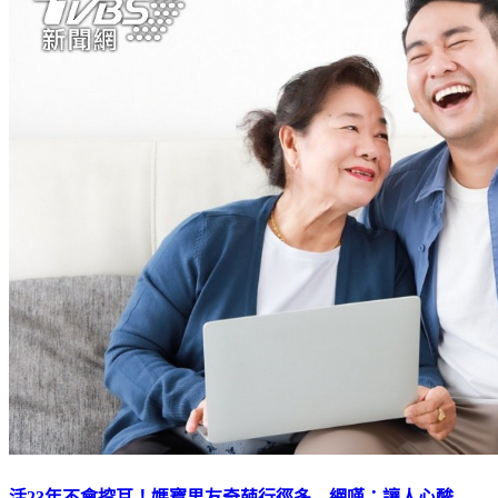
活23年不會挖耳！媽寶男友奇葩行徑多 網嘆：讓人心酸