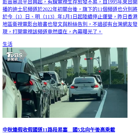
影音串流平台興起，有線電視生存愈發不易，自1995年來台開
播的迪士尼頻道於2022年初關台後，旗下的11個頻道也分別將
於今（1）日、明（113）年1月1日起陸續停止運營，昨日香港
地區衛視電影台臉書也發文與粉絲告別，不過卻有台灣網友發
現，打開電視該頻道竟然還在，內幕曝光了。
生活
中秋連假收假國道11路段易塞 國5北向午後高乘載