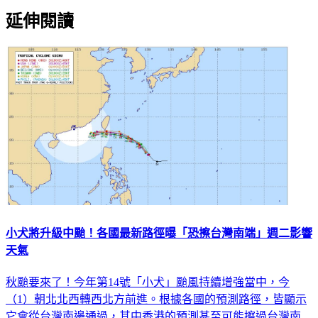
延伸閱讀
小犬將升級中颱！各國最新路徑曝「恐擦台灣南端」週二影響
天氣
秋颱要來了！今年第14號「小犬」颱風持續增強當中，今
（1）朝北北西轉西北方前進。根據各國的預測路徑，皆顯示
它會從台灣南邊通過，其中香港的預測甚至可能擦過台灣南