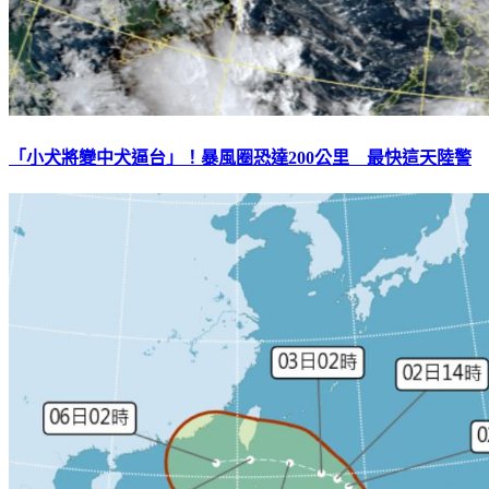
「小犬將變中犬逼台」！暴風圈恐達200公里 最快這天陸警