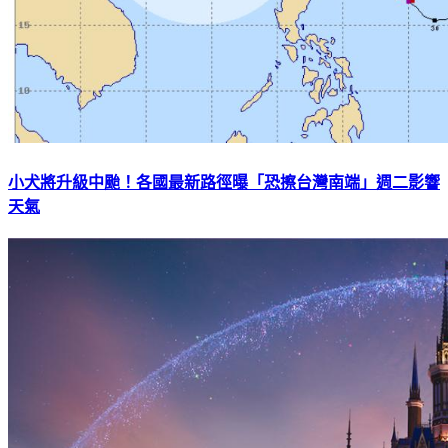
小犬將升級中颱！各國最新路徑曝「恐擦台灣南端」週二影響
天氣