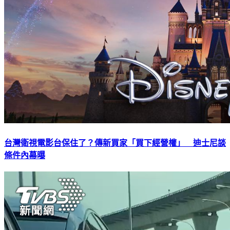
台灣衛視電影台保住了？傳新買家「買下經營權」 迪士尼談
條件內幕曝