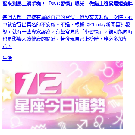
醒來別馬上滑手機！「5NG習慣」曝光 做錯上班累爆還變胖
每個人都一定擁有屬於自己的習慣，假設某天漏做一次時，心
中就會冒出莫名的不安感。不過，根據《ETtoday新聞雲》報
導，就有一些專家認為，有些常見的「小習慣」，很可能同時
也是影響人體健康的關鍵，若發現自己上榜時，務必多加留
意。
生活