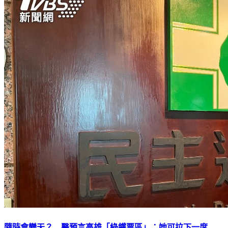
隨時會變天？ 醫預言高雄「綠鐵票區」：她可拉下一席