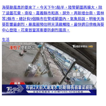
海葵颱風真的要來了，今天下午5點半，陸警範圍再擴大，除
了涵蓋花東、南投、嘉義縣市和高、屏外，再新增台南、雲林
等2縣市，總計有9個縣市在警戒範圍內，氣象局說，明後天海
葵影響最劇烈，暴風圈預估明天清晨觸陸，最快週日傍晚海葵
中心登陸，花東首當其衝要防劇烈風雨。
生活