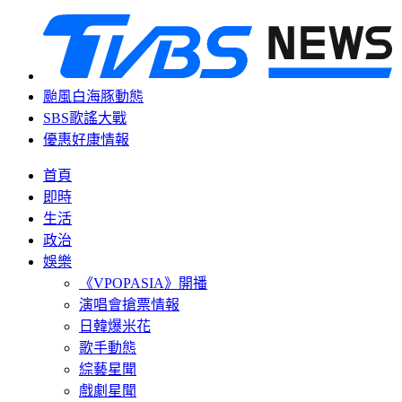
颱風白海豚動態
SBS歌謠大戰
優惠好康情報
首頁
即時
生活
政治
娛樂
《VPOPASIA》開播
演唱會搶票情報
日韓爆米花
歌手動態
綜藝星聞
戲劇星聞