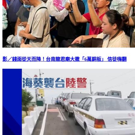
影／錢雨從天而降！台南龍君廟大撒「6萬銅板」 信徒嗨翻