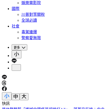
娛樂電影院
國際
川普對等關稅
全球必讀
社會
毒駕連爆
警察愛無限
更多
快訊