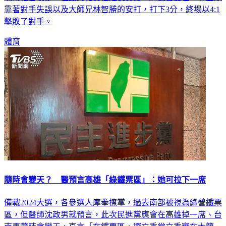
擊敗了對手。
體育
隨時會變天？ 醫預言高雄「綠鐵票區」：她可拉下一席
備戰2024大選，各參選人摩拳擦掌，過去南部被視為綠營鐵票
區，但醫師沈政男就預言，此次民進黨應會在高雄掉一席、台
南更隨時會變天，直言「在鐵票區，選立委當立委實在太簡