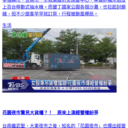
上百台移動式抽水機。而墾丁國家公園各個沙灘，也拉起封鎖
線，但不少遊客早早就訂房，行程被颱風攪局。
生活
花園夜市驚見大貨櫃？！ 原來上演經營權紛爭
台南繼武聖、大東夜市之後，知名的「花園夜市」也爆出經營
權糾紛！1名吳小姐1日雇請吊車吊掛貨櫃，擋在夜市門口，表