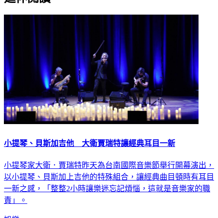
小提琴、貝斯加吉他 大衛賈瑞特讓經典耳目一新
小提琴家大衛．賈瑞特昨天為台南國際音樂節舉行開幕演出，
以小提琴、貝斯加上吉他的特殊組合，讓經典曲目頓時有耳目
一新之感，「整整2小時讓樂迷忘記煩惱，這就是音樂家的職
責」。
娛樂