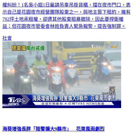
示自己是花園夜市經營團隊股東之一，與地主簽下租約，擁有
792坪土地承租權，卻遭其他股東粗暴撤除，因此要捍衛權
益；但花園夜市管委會林姓負責人緊急報警，提告強制罪。
社會
海葵增強長胖「陸警擴大9縣市」 花東風雨劇烈