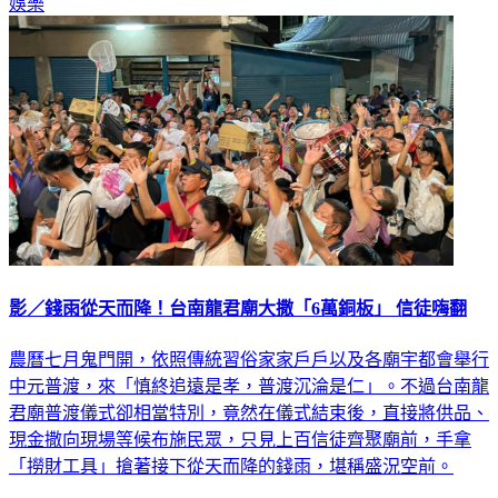
影／錢雨從天而降！台南龍君廟大撒「6萬銅板」 信徒嗨翻
農曆七月鬼門開，依照傳統習俗家家戶戶以及各廟宇都會舉行
中元普渡，來「慎終追遠是孝，普渡沉淪是仁」。不過台南龍
君廟普渡儀式卻相當特別，竟然在儀式結束後，直接將供品、
現金撒向現場等候布施民眾，只見上百信徒齊聚廟前，手拿
「撈財工具」搶著接下從天而降的錢雨，堪稱盛況空前。
社會