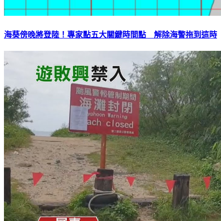
海葵傍晚將登陸！專家點五大關鍵時間點 解除海警拖到這時