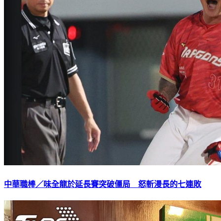
中華職棒／味全龍於延長賽突破僵局 怒斬漫長的七連敗