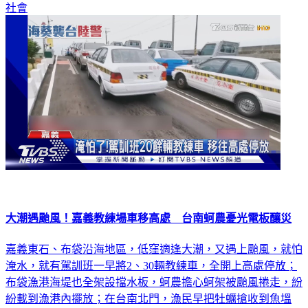
大潮遇颱風！嘉義教練場車移高處 台南蚵農憂光電板釀災
嘉義東石、布袋沿海地區，低窪適逢大潮，又遇上颱風，就怕
淹水，就有駕訓班一早將2、30輛教練車，全開上高處停放；
布袋漁港海堤也全架設擋水板，蚵農擔心蚵架被颱風捲走，紛
紛載到漁港內擺放；在台南北門，漁民早把牡蠣搶收到魚塭
中，但他們十分擔心一旁架設的太陽能光電板不敵強風，會帶