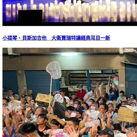
小提琴、貝斯加吉他 大衛賈瑞特讓經典耳目一新