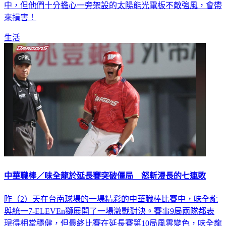
來損害！
生活
中華職棒／味全龍於延長賽突破僵局 怒斬漫長的七連敗
昨（2）天在台南球場的一場精彩的中華職棒比賽中，味全龍
與統一7-ELEVEn獅展開了一場激戰對決。賽事9局兩隊都表
現得相當穩健，但最終比賽在延長賽第10局風雲變色，味全龍
靠著對手失誤以及大師兄林智勝的安打，打下3分，終場以4:1