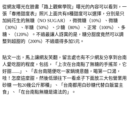
張「春捲甜度表」照片上面共有8種甜度可以選擇，分別是只
加純花生的無糖（NO SUGAR），微微糖（10%）、微糖
（30%）、半糖（50%）、少糖（80%）、正常（100%）、多
糖、（120%）。不過最讓人訝異的是，糖分甜度竟然可以調
整到超甜的（200%）不過還得多加5元。
貼文一出，馬上讓網友笑翻，留言處也有不少網友分享到台南
人愛吃甜的程度，包括，「上次在台南點了無糖的手搖茶，它
好甜.......」、「去台南隨便吃一家鍋燒意麵，喝第一口湯，
哇！怎麼這麼甜，然後低頭往下一看桌子下面放三大包營業用
砂糖 一包20幾公斤那種」、「台南都用白砂糖代替白飯當主
食」、「在台南點無糖是違法的」。