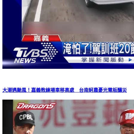
大潮遇颱風！嘉義教練場車移高處 台南蚵農憂光電板釀災