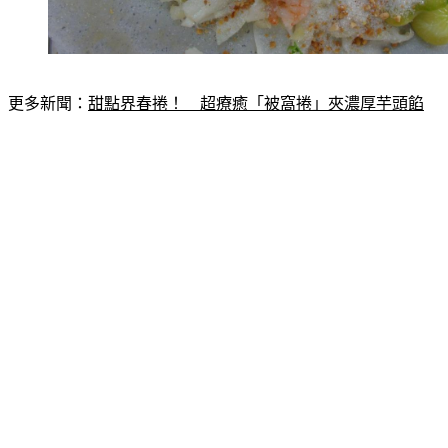
更多新聞：
甜點界春捲！　超療癒「被窩捲」夾濃厚芋頭餡
從網友曝光在臉書「路上觀察學院」曝光的內容可以看到，一