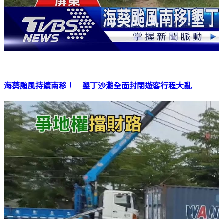
海葵颱風持續南移！ 墾丁沙灘全面封閉遊客行程大亂