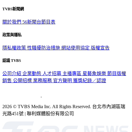
TVBS新聞網
關於我們
56新聞台節目表
政策與隱私
隱私權政策
性騷擾防治措施
網站使用協定
版權宣告
認識 TVBS
公司介紹
企業動態
人才招募
主播專區
星藝象娛樂
節目版權
銷售
公開招標
業務服務
官方聲明
獲獎紀錄／認證
2026 © TVBS Media Inc. All Rights Reserved. 台北市內湖區瑞
光路451號 | 聯利媒體股份有限公司