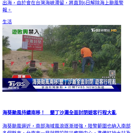
報。
生活
海葵颱風持續南移！ 墾丁沙灘全面封閉遊客行程大亂
海葵颱風逼近，南部海域風浪逐漸增強，陸警範圍也納入南部
多個縣市，台南市一早就開設防災應變中心，準備好抽水站及