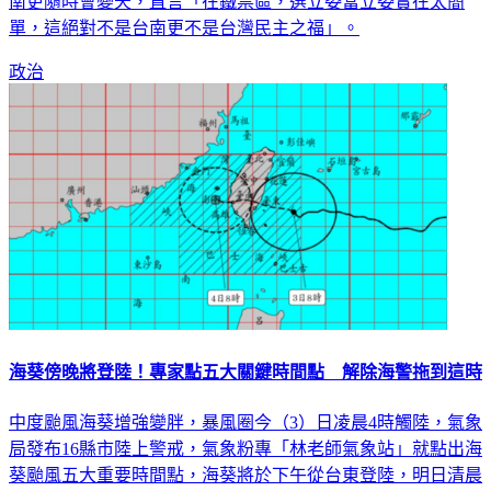
單，這絕對不是台南更不是台灣民主之福」。
政治
海葵傍晚將登陸！專家點五大關鍵時間點 解除海警拖到這時
中度颱風海葵增強變胖，暴風圈今（3）日凌晨4時觸陸，氣象
局發布16縣市陸上警戒，氣象粉專「林老師氣象站」就點出海
葵颱風五大重要時間點，海葵將於下午從台東登陸，明日清晨
出海，由於會在台灣海峽滯留，將直到6日解除海上颱風警