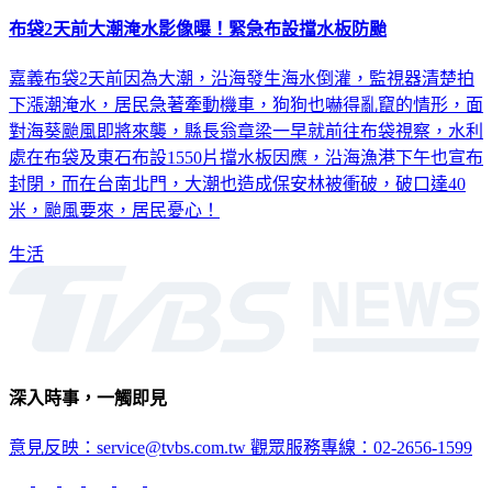
布袋2天前大潮淹水影像曝！緊急布設擋水板防颱
嘉義布袋2天前因為大潮，沿海發生海水倒灌，監視器清楚拍
下漲潮淹水，居民急著牽動機車，狗狗也嚇得亂竄的情形，面
對海葵颱風即將來襲，縣長翁章梁一早就前往布袋視察，水利
處在布袋及東石布設1550片擋水板因應，沿海漁港下午也宣布
封閉，而在台南北門，大潮也造成保安林被衝破，破口達40
米，颱風要來，居民憂心！
生活
深入時事，一觸即見
意見反映：service@tvbs.com.tw
觀眾服務專線：02-2656-1599