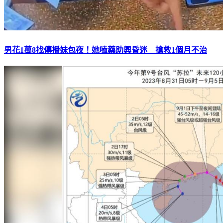
男花1萬8找傳播妹包夜！她嗑藥助興昏迷 搶救1個月不治