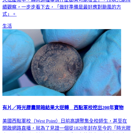
大低壓帶中，轉向這種事情什麼都有可能發生」，所以只能持
續觀察，一步步看下去，「做好準備是最好應對颱風的方
式」。
生活
有片／時光膠囊開箱結果大逆轉 西點軍校挖出200年寶物
美國西點軍校（West Point）日前高調聚集全校師生，甚至在