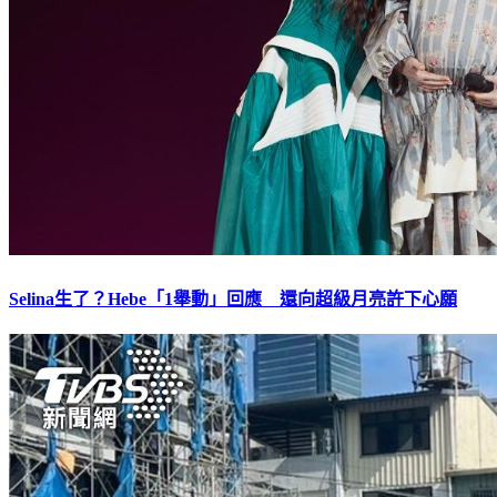
Selina生了？Hebe「1舉動」回應 還向超級月亮許下心願