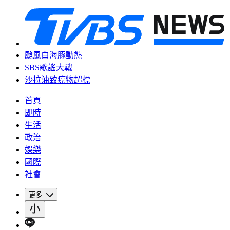
颱風白海豚動態
SBS歌謠大戰
沙拉油致癌物超標
首頁
即時
生活
政治
娛樂
國際
社會
更多