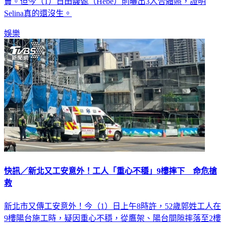
動時雖稱前天才一起吃飯，卻又避談相關細節，更加啟人疑
竇。但今（1）日田馥甄（Hebe）則曬出3人合體照，證明
Selina真的還沒生。
娛樂
快訊／新北又工安意外！工人「重心不穩」9樓摔下 命危搶
救
新北市又傳工安意外！今（1）日上午8時許，52歲郭姓工人在