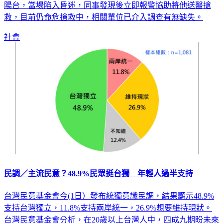
9樓陽台施工時，疑因重心不穩，從鷹架、陽台間隙摔落至2樓
陽台，當場陷入昏迷，同事發現後立即報警協助將他送醫搶
救，目前仍命危搶救中，相關單位已介入調查有無缺失。
社會
民調／主流民意？48.9%民眾挺台獨 年輕人過半支持
台灣民意基金會今(1日）發布統獨意識民調，結果顯示48.9%
支持台灣獨立，11.8%支持兩岸統一，26.9%想要維持現狀。