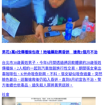
男花1萬8找傳播妹包夜！她嗑藥助興昏迷 搶救1個月不治
台北市38歲黃姓男子，今年6月間透過通訊軟體邀約28歲張姓
傳播妹，2人相約一起到汽車旅館進行性交易，期間張女拿出
毒咖啡包、K他命吸食助興，不料，張女疑似吸食過量，突然
臉色蒼白，送醫搶救後仍陷入昏迷，直到8月初宣告不治，警
方後續也依毒品、過失殺人罪將黃男送辦。
社會