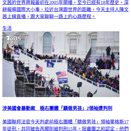
文茜的世界周報最初在2005年開播，至今已經有18年歷史，深
耕報導國際大小事，拉近台灣跟世界的距離，今天主持人陳文
茜上線直播，跟大家聊聊一路上的心路歷程。
生活
涉美國會暴動案 極右團體「驕傲男孩」2領袖遭判刑
美國聯邦法官今天判處前極右團體「驕傲男孩」領袖畢格斯17