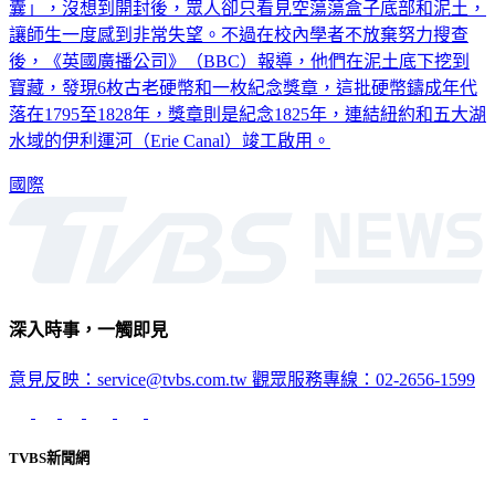
開啟網路直播，就為了見證一個從1820年封存至今的「時光膠
囊」，沒想到開封後，眾人卻只看見空蕩蕩盒子底部和泥土，
讓師生一度感到非常失望。不過在校內學者不放棄努力搜查
後，《英國廣播公司》（BBC）報導，他們在泥土底下挖到
寶藏，發現6枚古老硬幣和一枚紀念獎章，這批硬幣鑄成年代
落在1795至1828年，獎章則是紀念1825年，連結紐約和五大湖
水域的伊利運河（Erie Canal）竣工啟用。
國際
深入時事，一觸即見
意見反映：service@tvbs.com.tw
觀眾服務專線：02-2656-1599
TVBS新聞網