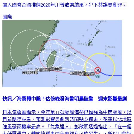
年徒刑，共同被告芮爾則被判刑15年。陪審團之前認定，他們
闖入國會企圖推翻2020年川普敗選結果，犯下共謀暴亂罪。
國際
快訊／海葵轉中颱！估傍晚發海警明晨陸警 週末影響最劇
日本氣象廳顯示，今年第11號颱風海葵已增強為中度颱風，以
目前路徑來看，預測影響最劇烈時間點為週末，花蓮以北地區
強風豪雨機率最高。「氣象達人」彭啟明透過指出，「在一個