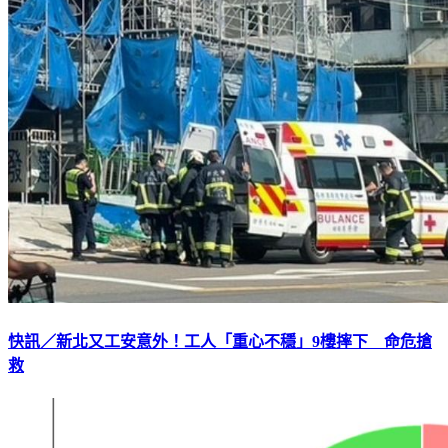
快訊／新北又工安意外！工人「重心不穩」9樓摔下 命危搶
救