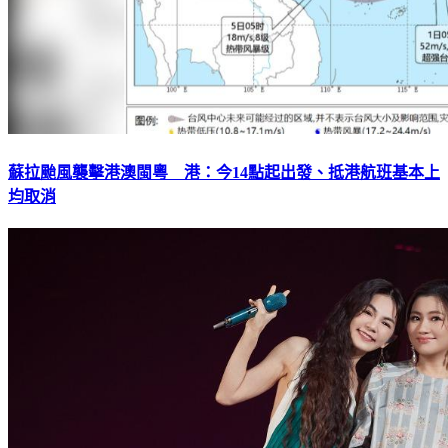
蘇拉颱風襲擊港澳閩粵 港：今14點起出發、抵港航班基本上
均取消