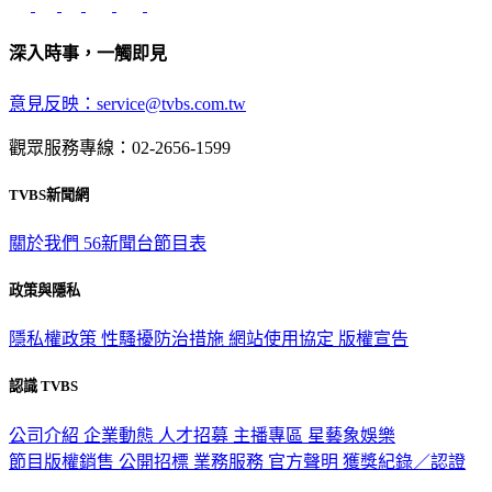
深入時事，一觸即見
意見反映：service@tvbs.com.tw
觀眾服務專線：02-2656-1599
TVBS新聞網
關於我們
56新聞台節目表
政策與隱私
隱私權政策
性騷擾防治措施
網站使用協定
版權宣告
認識 TVBS
公司介紹
企業動態
人才招募
主播專區
星藝象娛樂
節目版權銷售
公開招標
業務服務
官方聲明
獲獎紀錄／認證