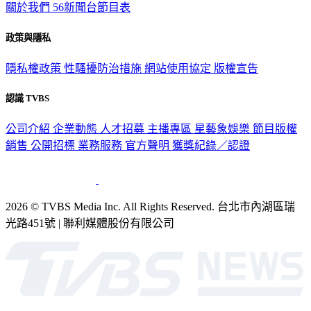
關於我們
56新聞台節目表
政策與隱私
隱私權政策
性騷擾防治措施
網站使用協定
版權宣告
認識 TVBS
公司介紹
企業動態
人才招募
主播專區
星藝象娛樂
節目版權
銷售
公開招標
業務服務
官方聲明
獲獎紀錄／認證
2026 © TVBS Media Inc. All Rights Reserved. 台北市內湖區瑞
光路451號 | 聯利媒體股份有限公司