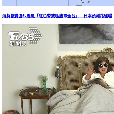
海葵會變強烈颱風「紅色警戒區壟罩全台」 日本預測路徑曝