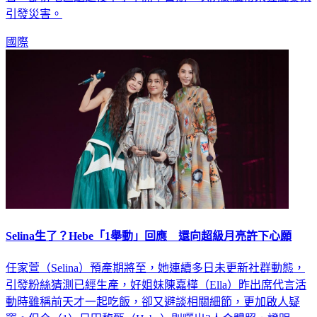
告，部份地區還延後中小學開學日期，以防颱風帶來狂風暴雨
引發災害。
國際
Selina生了？Hebe「1舉動」回應 還向超級月亮許下心願
任家萱（Selina）預產期將至，她連續多日未更新社群動態，
引發粉絲猜測已經生產，好姐妹陳嘉樺（Ella）昨出席代言活