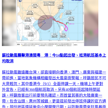
蘇拉颱風襲擊港澳閩粵 港：今14點起出發、抵港航班基本上
均取消
蘇拉颱風雖遠離台灣，卻直接朝向香港、澳門、廣東與福建一
帶前進，當地氣象機構相繼發出大風豪雨警報，呼籲居民不可
大意輕忽。其中香港今（9/1）全面停課一天，機場上午更對
外宣告，已經有366個航班取消，另有40個航班起降時間延
誤，呼籲旅客出行前要預先確認。而首當其衝的大陸廣東一
帶，包含汕頭、惠州等城鎮，更是提前發出停班停課的官方通