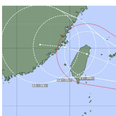
民調／主流民意？48.9%民眾挺台獨 年輕人過半支持