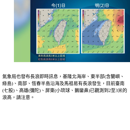
氣象局也發布長浪即時訊息，基隆北海岸、東半部(含蘭嶼、
綠島)、南部、恆春半島沿海及馬祖易有長浪發生，目前臺南
(七股)、高雄(彌陀)、屏東(小琉球、鵝鑾鼻)已觀測到2至3米的
浪高，請注意。