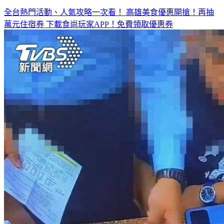
◤放假去哪玩？◢
全台熱門活動、人氣攻略一次看！
高雄美食優惠開搶！再抽
萬元住宿券
下載食尚玩家APP！免費領取優惠券