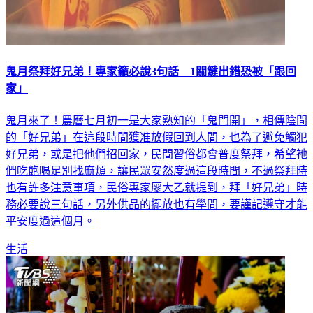
鬼月祭拜好兄弟！專家籲必說3句話 1關鍵出錯恐被「跟回
家」
鬼月來了！農曆七月初一是大家熟知的「鬼門開」，相傳陰間
的「好兄弟」在這段時間獲准放假回到人間，也為了避免觸犯
好兄弟，或是把他們招回家，民間習俗都會普度祭拜，希望祂
們吃飽喝足別找麻煩，讓民眾安然度過這段時間，不過祭拜時
也有許多注意事項，民俗專家廖大乙就提到，拜「好兄弟」時
務必要說三句話，另外供品的擺放也有學問，要謹記遵守才能
平安度過這個月。
生活