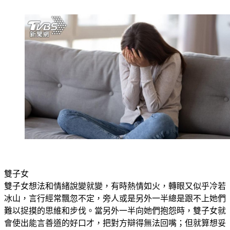
雙子女
雙子女想法和情緒說變就變，有時熱情如火，轉眼又似乎冷若
冰山，言行經常飄忽不定，旁人或是另外一半總是跟不上她們
難以捉摸的思維和步伐。當另外一半向她們抱怨時，雙子女就
會使出能言善道的好口才，把對方辯得無法回嘴；但就算想妥
協附和，她們可能又隨時會變出新花招來折磨人，怎麼相處都