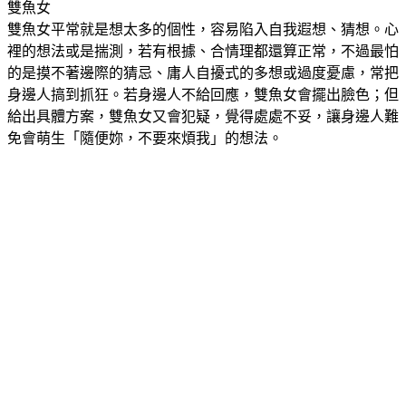
雙魚女平常就是想太多的個性，容易陷入自我遐想、猜想。心
裡的想法或是揣測，若有根據、合情理都還算正常，不過最怕
的是摸不著邊際的猜忌、庸人自擾式的多想或過度憂慮，常把
身邊人搞到抓狂。若身邊人不給回應，雙魚女會擺出臉色；但
給出具體方案，雙魚女又會犯疑，覺得處處不妥，讓身邊人難
免會萌生「隨便妳，不要來煩我」的想法。