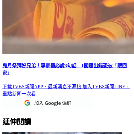
鬼月祭拜好兄弟！專家籲必說3句話 1關鍵出錯恐被「跟回
家」
下載TVBS新聞APP，最新消息不漏接
加入TVBS新聞LINE，
重點新聞一次看
延伸閱讀