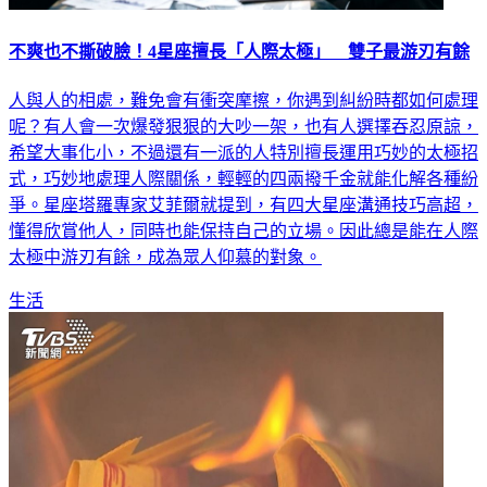
不爽也不撕破臉！4星座擅長「人際太極」 雙子最游刃有餘
人與人的相處，難免會有衝突摩擦，你遇到糾紛時都如何處理
呢？有人會一次爆發狠狠的大吵一架，也有人選擇吞忍原諒，
希望大事化小，不過還有一派的人特別擅長運用巧妙的太極招
式，巧妙地處理人際關係，輕輕的四兩撥千金就能化解各種紛
爭。星座塔羅專家艾菲爾就提到，有四大星座溝通技巧高超，
懂得欣賞他人，同時也能保持自己的立場。因此總是能在人際
太極中游刃有餘，成為眾人仰慕的對象。
生活