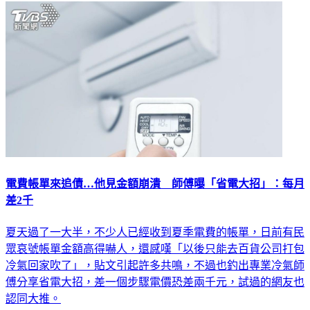
電費帳單來追債…他見金額崩潰 師傅曝「省電大招」：每月
差2千
夏天過了一大半，不少人已經收到夏季電費的帳單，日前有民
眾哀號帳單金額高得嚇人，還感嘆「以後只能去百貨公司打包
冷氣回家吹了」，貼文引起許多共鳴，不過也釣出專業冷氣師
傅分享省電大招，差一個步驟電價恐差兩千元，試過的網友也
認同大推。
生活