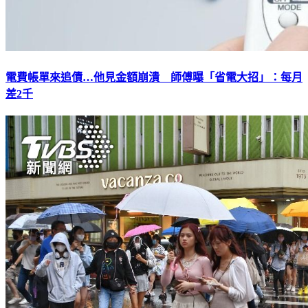
電費帳單來追債…他見金額崩潰 師傅曝「省電大招」：每月
差2千