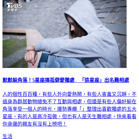
默默躲角落！5星座搞孤僻愛獨處 「這星座」出名難相處
人的個性百百種，有些人外向愛熱鬧，有些人害羞又沉靜，不
過身為群居動物總免不了互動與相處，但還是有些人偏好躲在
角落享受一個人的時光，運勢專欄「」整理出喜歡獨處的五大
星座，有的人是高冷孤傲，但也有人是天生難相處，快來看看
你身邊的親友有沒有上榜吧！
生活