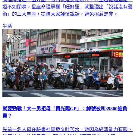
術」的三大星座，提醒大家謹慎說話，避免招惹是非。
生活
就要勁戰！大一男拒母「買光陽GP」：綽號被叫39800誰負
責？
先前一名人母在臉書社團發文吐苦水，她因為經濟能力有限，
打算給大一的兒子買輛4萬元有找的「國民機車」光陽