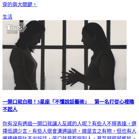
生活
一開口就白眼！3星座「不懂說話藝術」 第一名打從心裡瞧
不起人
你有沒有遇過一開口就讓人反感的人呢？有些人不擅表達，選
擇低調少言，有些人很會溝通論述，總是言之有物，但也有人
嘴裡總是吐不出好話，張口就是惹惱別人，甚至越描越尷尬，
還不如閉嘴，星座命理專欄「旺好運」就整理出「說話沒有藝