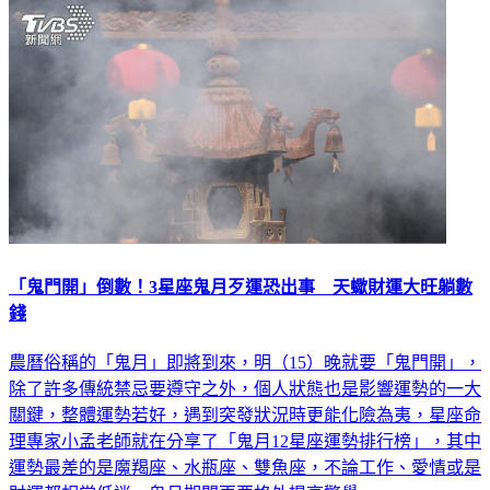
「鬼門開」倒數！3星座鬼月歹運恐出事 天蠍財運大旺躺數
錢
農曆俗稱的「鬼月」即將到來，明（15）晚就要「鬼門開」，
除了許多傳統禁忌要遵守之外，個人狀態也是影響運勢的一大
關鍵，整體運勢若好，遇到突發狀況時更能化險為夷，星座命
理專家小孟老師就在分享了「鬼月12星座運勢排行榜」，其中
運勢最差的是魔羯座、水瓶座、雙魚座，不論工作、愛情或是
財運都相當低迷，鬼月期間更要格外提高警覺。