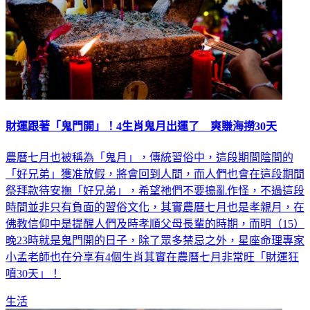
財運跟著「鬼門開」！4生肖鬼月出運了 爽賺海撈30天
農曆七月也被稱為「鬼月」，傳統習俗中，這段期間陰間的
「好兄弟」獲准放假，將會回到人間，而人們也會在這段期間
祭拜款待安撫「好兄弟」，希望祂們不要搗亂作怪，不過這段
時間並非只有負面的習俗文化，其實農曆七月也是孝親月，在
佛教信仰中是提醒人們及時孝順父母長輩的時期，而明（15）
晚23時就是鬼門開的日子，除了眾多禁忌之外，星座命理專家
小孟老師也在分享有4個生肖其實在農曆七月非常旺「財運狂
噴30天」！
生活