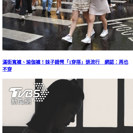
滿街寬褲、瑜伽褲！妹子錯愕「1穿搭」退流行 網認：再也
不穿