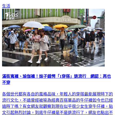
滿街寬褲、瑜伽褲！妹子錯愕「1穿搭」退流行 網認：再也
不穿
各個世代都有各自的風格品味，年輕人的穿搭最能展現時下的
流行文化，不過曾經被喻為經典百搭單品的牛仔褲如今也已經
過時了嗎？有女網友就觀察到現在似乎很少女生穿牛仔褲，貼
文引起熱烈討論，到底牛仔褲是不是退流行了，網友也點出不
穿的兩大關鍵。