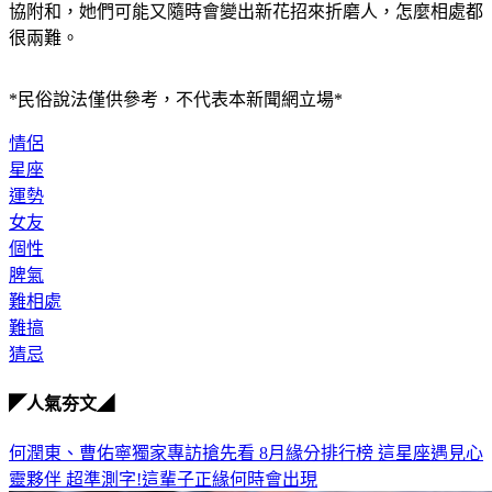
很兩難。
*民俗說法僅供參考，不代表本新聞網立場*
情侶
星座
運勢
女友
個性
脾氣
難相處
難搞
猜忌
◤人氣夯文◢
何潤東、曹佑寧獨家專訪搶先看
8月緣分排行榜 這星座遇見心
靈夥伴
超準測字!這輩子正緣何時會出現