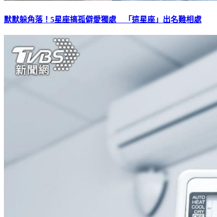
默默躲角落！5星座搞孤僻愛獨處 「這星座」出名難相處