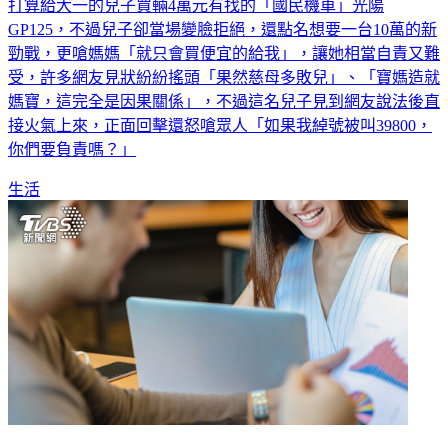
GP125，不過兒子卻當場變臉拒絕，還點名想要一台10萬的新
勁戰，更嗆媽媽「就只會買便宜的給我」，讓她相當自責又難
受，許多網友見狀紛紛搖頭「果然慈母多敗兒」、「寶媽造就
媽寶，這完全是因果關係」，不過這名兒子見到網友說法後直
接火氣上來，正面回擊還怒嗆眾人「如果我綽號被叫39800，
你們要負責嗎？」
生活
最會「踩別人向上爬」！3星座城府深手段狠 這星座出賣朋