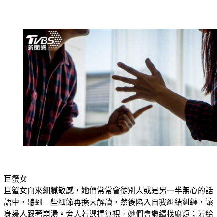
巨蟹女
巨蟹女向來細膩敏感，她們常常會從別人或是另一半無心的話
語中，聽到一些細節再擴大解讀，然後陷入自我糾結糾纏，讓
身邊人跟著崩潰。旁人若選擇無視，她們會繼續找麻煩；若給
出彌補方案，會讓她們更得理不饒人，可以說是「軟硬不