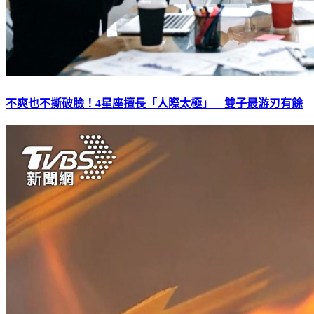
不爽也不撕破臉！4星座擅長「人際太極」 雙子最游刃有餘