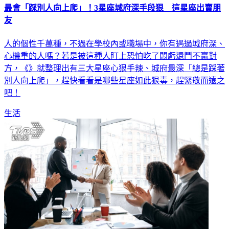
友
人的個性千萬種，不過在學校內或職場中，你有遇過城府深、
心機重的人嗎？若是被這種人盯上恐怕吃了悶虧還鬥不贏對
方，《》就整理出有三大星座心狠手辣、城府最深「總是踩著
別人向上爬」，趕快看看是哪些星座如此狠毒，趕緊敬而遠之
吧！
生活