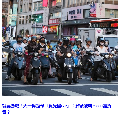
就要勁戰！大一男拒母「買光陽GP」：綽號被叫39800誰負
責？