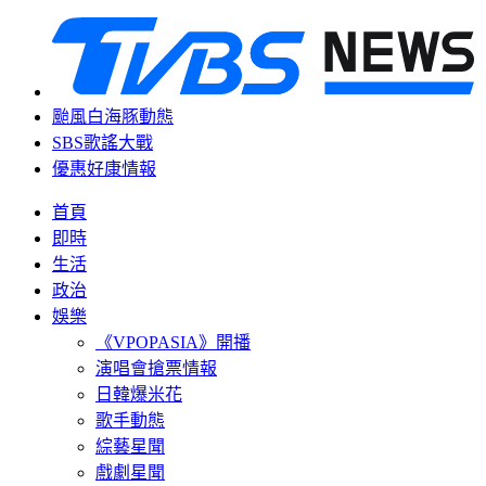
颱風白海豚動態
SBS歌謠大戰
優惠好康情報
首頁
即時
生活
政治
娛樂
《VPOPASIA》開播
演唱會搶票情報
日韓爆米花
歌手動態
綜藝星聞
戲劇星聞