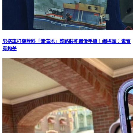
男搭車打翻飲料「流滿地」整路裝死還滑手機！網搖頭：素質
有夠差