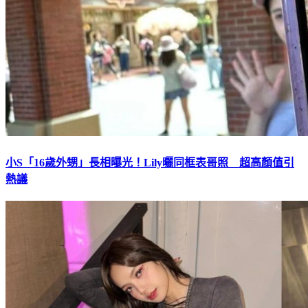
小S「16歲外甥」長相曝光！Lily曬同框表哥照 超高顏值引
熱議