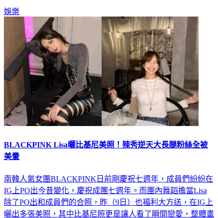
BLACKPINK Lisa曬比基尼美照！辣秀逆天大長腿粉絲全被
美暈
南韓人氣女團BLACKPINK日前剛慶祝七週年，成員們紛紛在
IG上PO出今昔變化，慶祝成團七週年。而團內舞蹈擔當Lisa
除了PO出和成員們的合照，昨（9日）也福利大方送，在IG上
曬出多張美照，其中比基尼照更是讓人看了瞬間戀愛，整體畫
面相當性感。