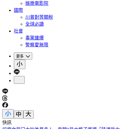
娛樂電影院
國際
川普對等關稅
全球必讀
社會
毒駕連爆
警察愛無限
更多
快訊