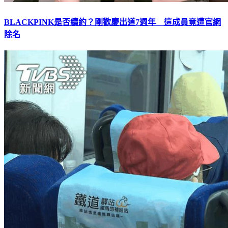
BLACKPINK是否續約？剛歡慶出道7週年 這成員竟遭官網
除名