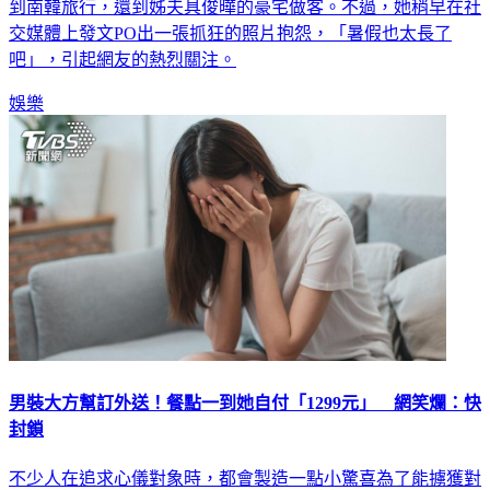
交媒體上發文PO出一張抓狂的照片抱怨，「暑假也太長了
吧」，引起網友的熱烈關注。
娛樂
男裝大方幫訂外送！餐點一到她自付「1299元」 網笑爛：快
封鎖
不少人在追求心儀對象時，都會製造一點小驚喜為了能擄獲對
方的芳心。不過，就有一名網友抱怨一位男性朋友叫外送到她