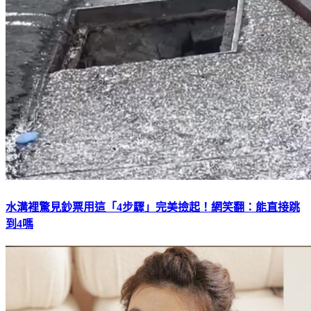
水溝裡驚見鈔票用這「4步驟」完美撿起！網笑翻：能直接跳
到4嗎