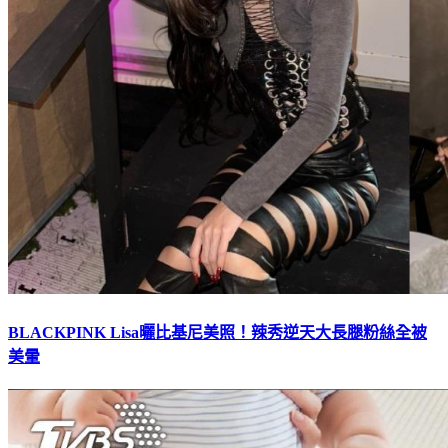
BLACKPINK Lisa曬比基尼美照！辣秀逆天大長腿粉絲全被
美暈