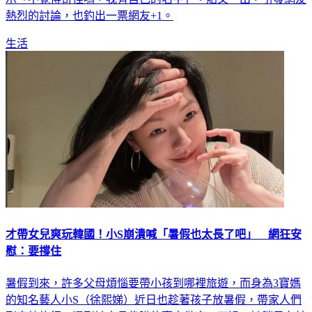
生活
才帶女兒爽玩韓國！小S崩潰喊「暑假也太長了吧」 網狂安
慰：要撐住
暑假到來，許多父母煩惱要帶小孩到哪裡旅遊，而身為3寶媽
的知名藝人小S（徐熙娣）近日也趁著孩子放暑假，帶家人們
到南韓旅行，還到姊夫具俊曄的豪宅做客。不過，她稍早在社