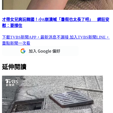
才帶女兒爽玩韓國！小S崩潰喊「暑假也太長了吧」 網狂安
慰：要撐住
下載TVBS新聞APP，最新消息不漏接
加入TVBS新聞LINE，
重點新聞一次看
延伸閱讀