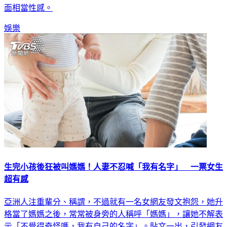
娛樂
生完小孩後狂被叫媽媽！人妻不忍喊「我有名字」 一票女生
超有感
亞洲人注重輩分、稱謂，不過就有一名女網友發文抱怨，她升
格當了媽媽之後，常常被身旁的人稱呼「媽媽」，讓她不解表
示「不覺得奇怪嗎，我有自己的名字」。貼文一出，引發網友
熱烈的討論，也釣出一票網友+1。