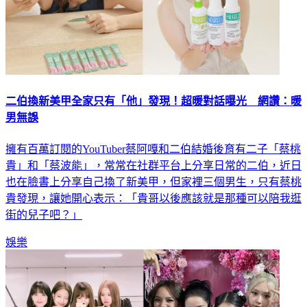
二伯換新美甲全家只有「他」發現！超暖對話曝光 網讚：暖
男無誤
擁有百萬訂閱的YouTuber蔡阿嘎和二伯結婚後育有二子「蔡桃
貴」和「蔡波能」，常常在社群平台上分享日常的二伯，近日
也在臉書上分享自己換了新美甲，但家裡三個男生，只有蔡桃
貴發現，讓她開心表示：「貴哥以後應該就是那種可以陪我逛
街的兒子吧？」
娛樂