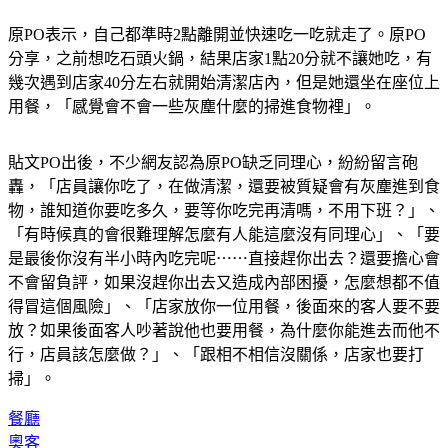
原PO表示，自己都準時2點離開並快速吃一吃就走了。原PO
分享，之前想吃石頭火鍋，結果店家1點20分就不讓她吃，有
幾次遇到店家40分左右就開始清潔店內，但是她還坐在座位上
用餐，「感覺會不會一些灰塵什麼的掃進食物裡」。
貼文PO出後，不少網友認為原PO缺乏同理心，紛紛留言砲
轟，「店員讓你吃了，在做清潔，還要被質疑會有灰塵進到食
物，誰知道你要吃多久，要等你吃完再清嗎，不用下班？」、
「有時候真的會很難理解怎麼有人能這麼沒有同理心」、「要
是最後你沒有半小時內吃完呢⋯⋯直接趕你出去？還要擔心會
不會留負評，如果沒趕你出去又造成內部困擾，怎麼想都不值
得冒這個風險」、「店家放你一位用餐，後面來的客人要不要
放？如果後面客人吵著說他也要用餐，為什麼你能進去而他不
行，店員該怎麼做？」、「跟相不相信沒關係，店家也要打
掃」。
餐廳
奧客
打烊