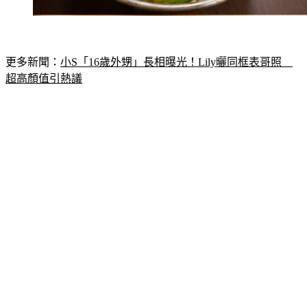
更多新聞：
小S「16歲外甥」長相曝光！Lily曬同框表哥照　
超高顏值引熱議