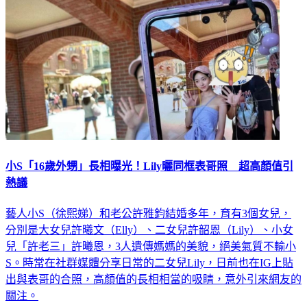
小S「16歲外甥」長相曝光！Lily曬同框表哥照 超高顏值引
熱議
藝人小S（徐熙娣）和老公許雅鈞結婚多年，育有3個女兒，
分別是大女兒許曦文（Elly）、二女兒許韶恩（Lily）、小女
兒「許老三」許曦恩，3人遺傳媽媽的美貌，絕美氣質不輸小
S。時常在社群媒體分享日常的二女兒Lily，日前也在IG上貼
出與表哥的合照，高顏值的長相相當的吸睛，意外引來網友的
關注。
娛樂