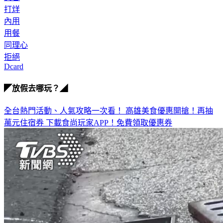
內用
用餐
同理心
拒絕
Dcard
◤放假去哪玩？◢
全台熱門活動、人氣攻略一次看！
高雄美食優惠開搶！再抽
萬元住宿券
下載食尚玩家APP！免費領取優惠券