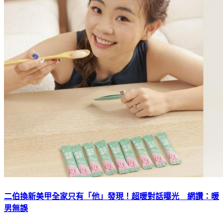
二伯換新美甲全家只有「他」發現！超暖對話曝光 網讚：暖
男無誤