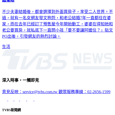
不少夫妻結婚後，都會選擇到外面買房子，享受二人世界。不
過，就有一名女網友發文抱怨，和老公結婚7年一直都住在婆
家，而在去年已經訂了預售屋今年開始動工，婆婆在得知她和
老公要買房，就私底下一直問小孩「要不要讓阿嬤住？」貼文
PO出後，引發網友的熱烈討論。
生活
深入時事，一觸即見
意見反映：service@tvbs.com.tw
觀眾服務專線：02-2656-1599
TVBS新聞網