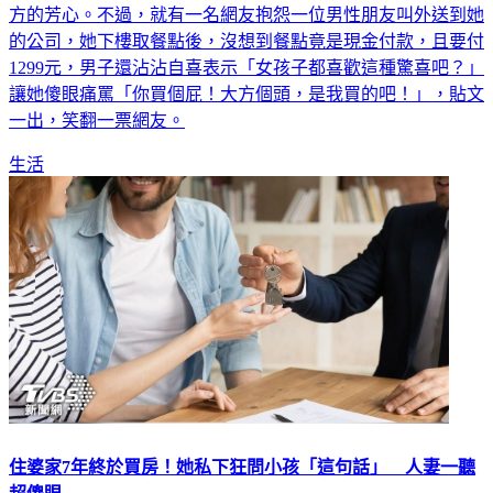
的公司，她下樓取餐點後，沒想到餐點竟是現金付款，且要付
1299元，男子還沾沾自喜表示「女孩子都喜歡這種驚喜吧？」
讓她傻眼痛罵「你買個屁！大方個頭，是我買的吧！」，貼文
一出，笑翻一票網友。
生活
住婆家7年終於買房！她私下狂問小孩「這句話」 人妻一聽
超傻眼