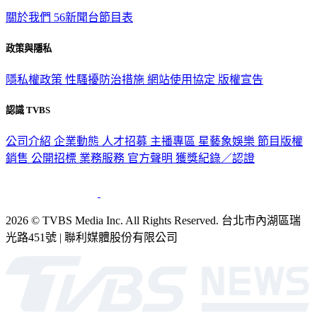
關於我們
56新聞台節目表
政策與隱私
隱私權政策
性騷擾防治措施
網站使用協定
版權宣告
認識 TVBS
公司介紹
企業動態
人才招募
主播專區
星藝象娛樂
節目版權
銷售
公開招標
業務服務
官方聲明
獲獎紀錄／認證
2026 © TVBS Media Inc. All Rights Reserved. 台北市內湖區瑞
光路451號 | 聯利媒體股份有限公司