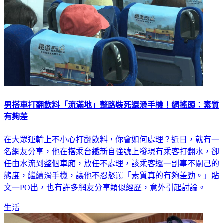
男搭車打翻飲料「流滿地」整路裝死還滑手機！網搖頭：素質
有夠差
在大眾運輸上不小心打翻飲料，你會如何處理？近日，就有一
名網友分享，他在搭乘台鐵新自強號上發現有乘客打翻水，卻
任由水流到整個車廂，放任不處理，該乘客還一副事不關己的
態度，繼續滑手機，讓他不忍怒罵「素質真的有夠差勁。」貼
文一PO出，也有許多網友分享類似經歷，意外引起討論。
生活