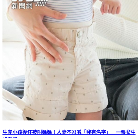
生完小孩後狂被叫媽媽！人妻不忍喊「我有名字」 一票女生
超有感