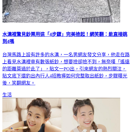
水溝裡驚見鈔票用這「4步驟」完美撿起！網笑翻：能直接跳
到4嗎
台灣馬路上設有許多的水溝，一名男網友發文分享，他走在路
上看見水溝裡竟有數張紙鈔，想要撿卻撿不到，無奈嘆「遙遠
的距離莫過於此了」，貼文一PO出，引來網友的熱烈關注，
貼文底下還釣出內行人4招教導如何完整取出紙鈔，步驟曝光
後，笑翻網友。
生活