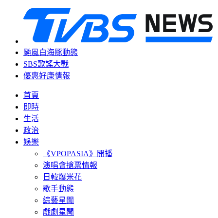
颱風白海豚動態
SBS歌謠大戰
優惠好康情報
首頁
即時
生活
政治
娛樂
《VPOPASIA》開播
演唱會搶票情報
日韓爆米花
歌手動態
綜藝星聞
戲劇星聞