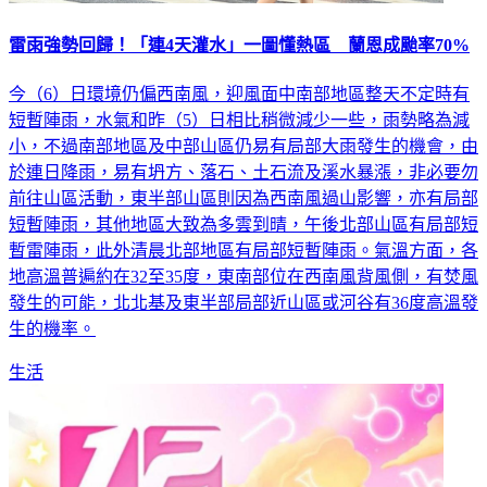
雷雨強勢回歸！「連4天灌水」一圖懂熱區 蘭恩成颱率70%
今（6）日環境仍偏西南風，迎風面中南部地區整天不定時有
短暫陣雨，水氣和昨（5）日相比稍微減少一些，雨勢略為減
小，不過南部地區及中部山區仍易有局部大雨發生的機會，由
於連日降雨，易有坍方、落石、土石流及溪水暴漲，非必要勿
前往山區活動，東半部山區則因為西南風過山影響，亦有局部
短暫陣雨，其他地區大致為多雲到晴，午後北部山區有局部短
暫雷陣雨，此外清晨北部地區有局部短暫陣雨。氣溫方面，各
地高溫普遍約在32至35度，東南部位在西南風背風側，有焚風
發生的可能，北北基及東半部局部近山區或河谷有36度高溫發
生的機率。
生活