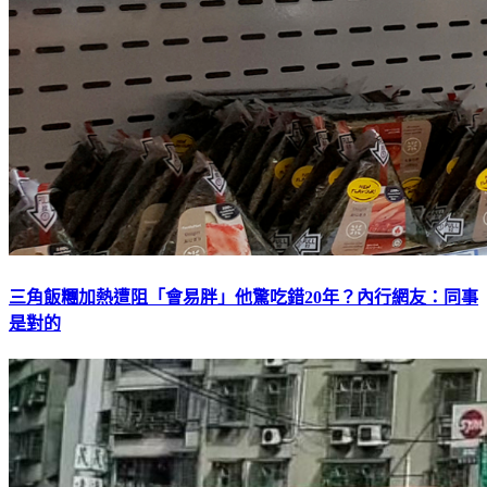
三角飯糰加熱遭阻「會易胖」他驚吃錯20年？內行網友：同事
是對的