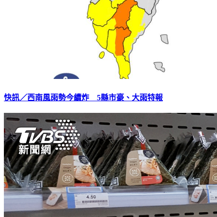
快訊／西南風雨勢今續炸 5縣市豪、大雨特報