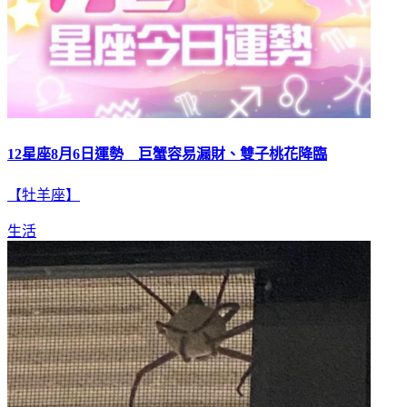
12星座8月6日運勢 巨蟹容易漏財、雙子桃花降臨
【牡羊座】
生活