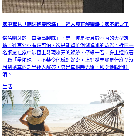
家中驚見「喇牙抱曼陀珠」 神人曝正解嚇爆：家不能要了
俗名喇牙的「白額高腳蛛」，是一種是棲息於室內的大型蜘
蛛，雖其外型看來可怕，卻是能幫忙消滅蟑螂的益蟲。近日一
名網友在家中紗窗上發現喇牙的蹤跡，仔細一看，身上還抱著
一顆「曼陀珠」，不禁令他感到好奇，上網發問那是什麼？沒
想到還真的釣出神人解答，只是真相曝光後，卻令他瞬間崩
潰。
生活