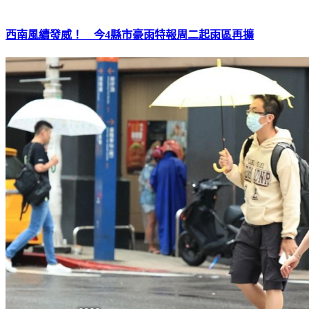
西南風續發威！ 今4縣市豪雨特報周二起雨區再擴