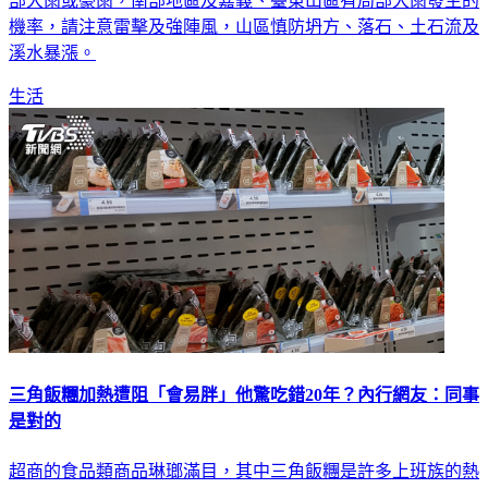
機率，請注意雷擊及強陣風，山區慎防坍方、落石、土石流及
溪水暴漲。
生活
三角飯糰加熱遭阻「會易胖」他驚吃錯20年？內行網友：同事
是對的
超商的食品類商品琳瑯滿目，其中三角飯糰是許多上班族的熱
門選擇，但有不少民眾喜歡加熱後再吃，近日有網友在超商準