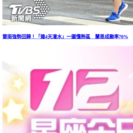
雷雨強勢回歸！「連4天灌水」一圖懂熱區 蘭恩成颱率70%