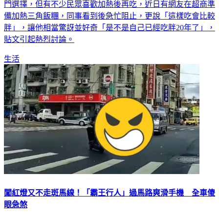
備加熱三角飯糰，同事看到後急忙阻止，更說「這樣吃會比較
胖」，讓他相當驚訝並好奇「是不是自己已經吃胖20年了」，
貼文引起熱烈討論。
生活
闖紅燈又不走斑馬線！「霸王行人」過馬路爽滑手機 全車傻
眼急煞
台灣在去年12月被《CNN》抨擊為「行人地獄」後，交通部