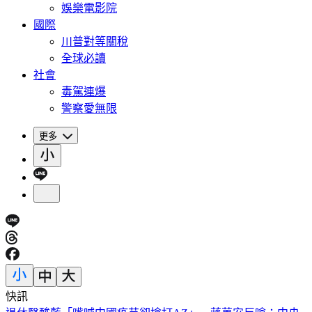
娛樂電影院
國際
川普對等關稅
全球必讀
社會
毒駕連爆
警察愛無限
更多
快訊