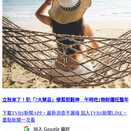
立秋來了！犯「7大禁忌」慘惹怒穀神 午時吃1物財運旺整年
下載TVBS新聞APP，最新消息不漏接
加入TVBS新聞LINE，
重點新聞一次看