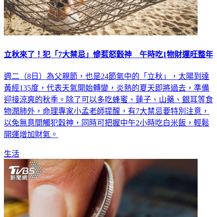
立秋來了！犯「7大禁忌」慘惹怒穀神 午時吃1物財運旺整年
週二（8日）為父親節，也是24節氣中的「立秋」，太陽到達
黃經135度，代表天氣開始轉變，炎熱的夏天即將過去，準備
迎接涼爽的秋季。除了可以多吃蜂蜜、蓮子、山藥、銀耳等食
物潤肺外，命理專家小孟老師提醒，有7大禁忌要特別注意，
以免無意間觸犯穀神，同時可把握中午2小時吃白米飯，輕鬆
開運增加財氣。
生活