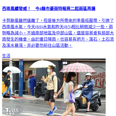
西南風續發威！ 今4縣市豪雨特報周二起雨區再擴
卡努颱風雖然遠離了，但是後方所帶來的季風低壓帶，引進了
西南風水氣，今天(8/6)水氣和昨天(8/5)相比稍微減少一些，雨
勢略為減小，不過南部地區及中部山區，還是容易會有局部大
雨發生的機會，由於連日降雨，也容易有坍方、落石、土石流
及溪水暴漲，非必要勿前往山區活動。
生活