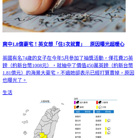
爽中1.8億豪宅！英女想「住1次就賣」 原因曝光超暖心
英國有名74歲的女子在今年5月參加了抽獎活動，僅花費25英
鎊（約新台幣1008元），就抽中了價值450萬英鎊（約新台幣
1.81億元）的海景大豪宅，不過她卻表示已經打算賣掉，原因
也曝光了。
生活