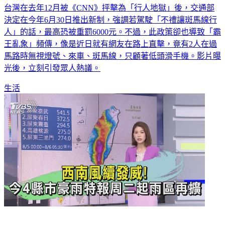
決定在今年6月30日推出新制，強調若駕駛「不禮讓斑馬線行
人」的話，最高恐被重罰6000元。不過，此政策卻也導致「霸
王亂象」頻傳，像是近日就有網友在路上直擊，竟有2人在過
馬路時無視燈號、來車、斑馬線，只顧著低頭滑手機。影片曝
光後，立刻引發眾人熱議。
生活