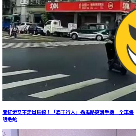
闖紅燈又不走斑馬線！「霸王行人」過馬路爽滑手機 全車傻
眼急煞