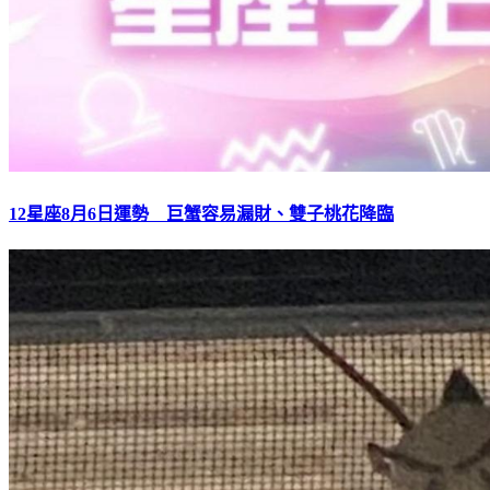
12星座8月6日運勢 巨蟹容易漏財、雙子桃花降臨