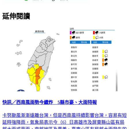
延伸閱讀
快訊／西南風雨勢今續炸 5縣市豪、大雨特報
卡努颱風漸漸遠離台灣，但是西南風持續影響台灣，容易有短
延時強降雨，氣象局表示今（6）日高雄市及屏東縣山區有局
部大雨或豪雨，南部地區及嘉義、臺東山區有局部大雨發生的