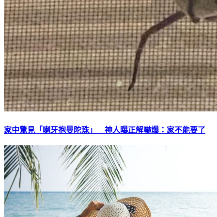
家中驚見「喇牙抱曼陀珠」 神人曝正解嚇爆：家不能要了