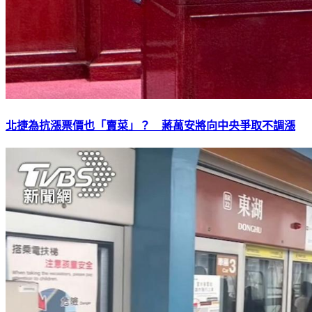
北捷為抗漲票價也「賣菜」？ 蔣萬安將向中央爭取不調漲