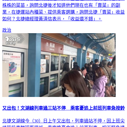
質詢時，關切捷運票價議題，分享自己在南京復興站內看到一
株株的菜苗，詢問北捷後才知道他們現在也有「賣菜」的副
業，在捷運站內種菜、提供乘客選購，詢問北捷「賣菜」收益
如何？北捷總經理黃清信表示，「收益還不錯」。
政治
又出包！文湖線列車過三站不停 乘客憂追上前班列車急按鈴