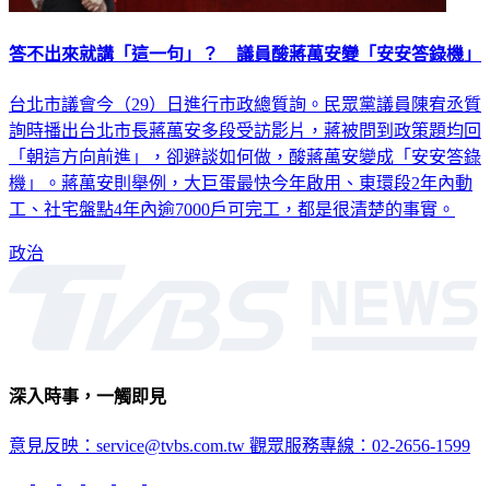
答不出來就講「這一句」？ 議員酸蔣萬安變「安安答錄機」
台北市議會今（29）日進行市政總質詢。民眾黨議員陳宥丞質
詢時播出台北市長蔣萬安多段受訪影片，蔣被問到政策題均回
「朝這方向前進」，卻避談如何做，酸蔣萬安變成「安安答錄
機」。蔣萬安則舉例，大巨蛋最快今年啟用、東環段2年內動
工、社宅盤點4年內逾7000戶可完工，都是很清楚的事實。
政治
深入時事，一觸即見
意見反映：service@tvbs.com.tw
觀眾服務專線：02-2656-1599