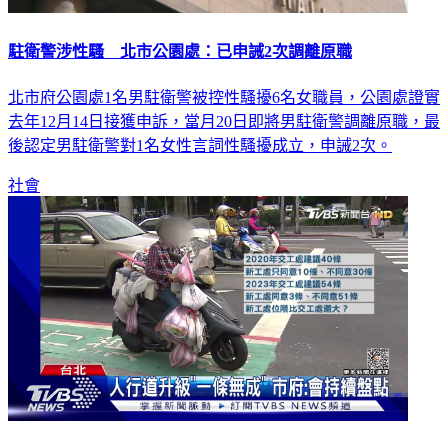
駐衛警涉性騷 北市公園處：已申誡2次調離原職
北市府公園處1名男駐衛警被控性騷擾6名女職員，公園處證實
去年12月14日接獲申訴，當月20日即將男駐衛警調離原職，最
後認定男駐衛警對1名女性言詞性騷擾成立，申誡2次。
社會