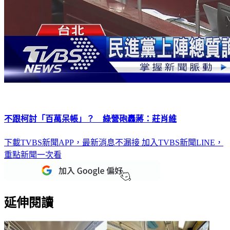
不跟柯討「百萬呆帳」？ 綠營砲轟蔣：莊肖維
下載TVBS新聞APP，最新消息不漏接
加入TVBS新聞LINE，
重點新聞一次看
延伸閱讀