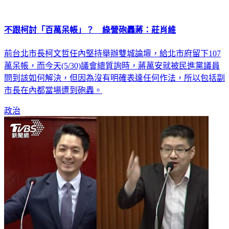
不跟柯討「百萬呆帳」？ 綠營砲轟蔣：莊肖維
前台北市長柯文哲任內堅持舉辦雙城論壇，給北市府留下107
萬呆帳，而今天(5/30)議會總質詢時，蔣萬安就被民進黨議員
問到該如何解決，但因為沒有明確表達任何作法，所以包括副
市長在內都當場遭到砲轟。
政治