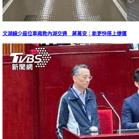
文湖線少座位車廂救內湖交通 蔣萬安：能更快搭上捷運