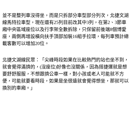
並不是整列車沒得坐，而是只拆部分車型部分列次，北捷文湖
線馬特拉車型，現在還有25列目前改其中3列，在第2、3節車
廂中央區域座位以及行李架全數拆除，只保留前後端8個博愛
座，兩側再增設橫向扶手頂部加裝16組手拉環，每列車預計總
載客數可以增加20位。
北捷文湖線民眾：「尖峰時段如果在比較熱門的站也坐不到，
就會覺得滿擠的，(沒座位)好像也沒關係，因為搭捷運就是想
要舒舒服服，不想跟擠公車一樣，對小孩或老人可能就不方
便，可能就要看時段，如果是坐很遠就會覺得想坐，那就可以
換別的車廂。」