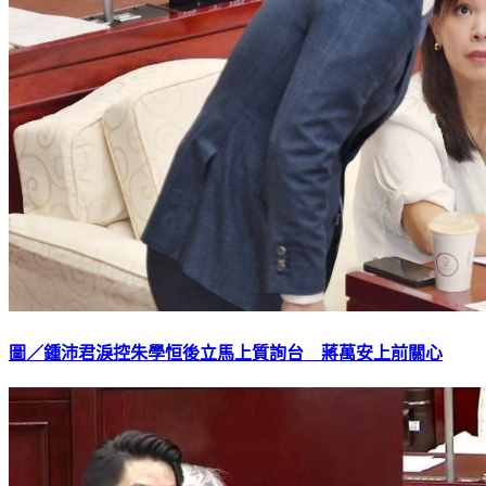
圖／鍾沛君淚控朱學恒後立馬上質詢台 蔣萬安上前關心