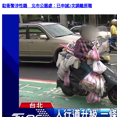
駐衛警涉性騷 北市公園處：已申誡2次調離原職