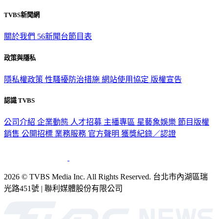
TVBS新聞網
關於我們
56新聞台節目表
政策與隱私
隱私權政策
性騷擾防治措施
網站使用協定
版權宣告
認識 TVBS
公司介紹
企業動態
人才招募
主播專區
星藝象娛樂
節目版權
銷售
公開招標
業務服務
官方聲明
獲獎紀錄／認證
2026 © TVBS Media Inc. All Rights Reserved. 台北市內湖區瑞
光路451號 | 聯利媒體股份有限公司