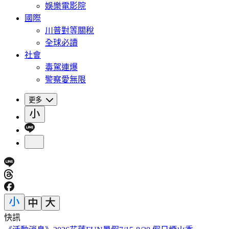
娛樂電影院
國際
川普對等關稅
全球必讀
社會
毒駕連爆
警察愛無限
更多
快訊