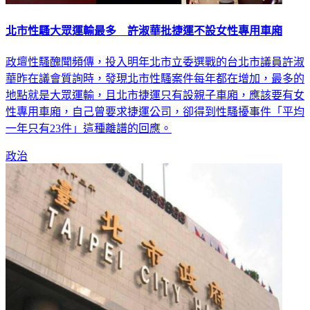
北市性騷大眾運輸最多 許淑華批捷運不設女性專用車廂
政壇性騷醜聞頻傳，投入明年北市立委選戰的台北市議員許淑
華昨在議會質詢時，發現北市性騷案件每年都在增加，最多的
地點就是大眾運輸，且北市捷運只有設親子車廂，應該要有女
性專用車廂，自己曾要求捷運公司，卻得到性騷擾事件「平均
一年只有23件」這種離譜的回應。
政治