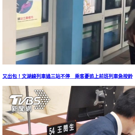
又出包！文湖線列車過三站不停 乘客憂追上前班列車急按鈴