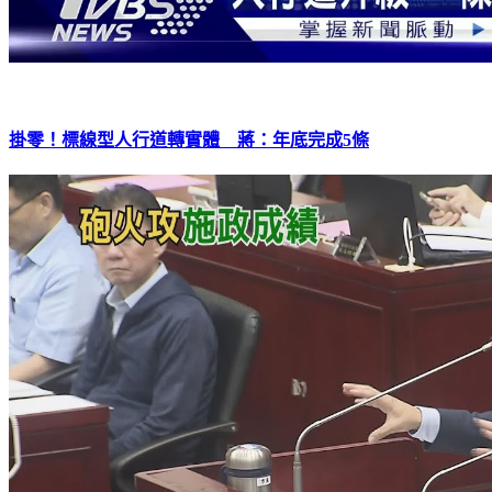
掛零！標線型人行道轉實體 蔣：年底完成5條