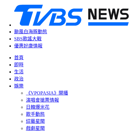
颱風白海豚動態
SBS歌謠大戰
優惠好康情報
首頁
即時
生活
政治
娛樂
《VPOPASIA》開播
演唱會搶票情報
日韓爆米花
歌手動態
綜藝星聞
戲劇星聞