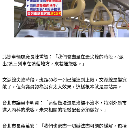
北捷車輛處廠長陳熏智：「我們會盡量在最尖峰的時段，(派
出)這三列車在這個地方，來載運旅客。」
文湖線尖峰時段，班距80秒一列已經達到上限，文湖線是變寬
敞了，但有議員認為沒有太大效果，這樣根本就是賣站票。
台北市議員李明賢：「這個做法還是治標不治本，特別外縣市
進入內科的乘客，未來相關的接駁配套必須做好。」