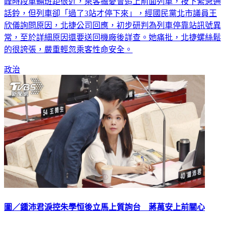
北捷文湖線今（30）日上午又出包，列車過站不停，因上班尖
峰時段車輛班距很近，乘客擔憂會追上前面列車，按下緊急通
話鈴，但列車卻「過了3站才停下來」，經國民黨北市議員王
欣儀詢問原因，北捷公司回應，初步研判為列車停靠站訊號異
常，至於詳細原因還要送回機廠後詳查。她痛批，北捷螺絲鬆
的很誇張，嚴重輕忽乘客性命安全。
政治
圖／鍾沛君淚控朱學恒後立馬上質詢台 蔣萬安上前關心