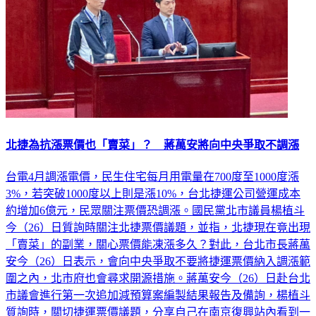
北捷為抗漲票價也「賣菜」？ 蔣萬安將向中央爭取不調漲
台電4月調漲電價，民生住宅每月用電量在700度至1000度漲
3%，若突破1000度以上則是漲10%，台北捷運公司營運成本
約增加6億元，民眾關注票價恐調漲。國民黨北市議員楊植斗
今（26）日質詢時關注北捷票價議題，並指，北捷現在竟出現
「賣菜」的副業，關心票價能凍漲多久？對此，台北市長蔣萬
安今（26）日表示，會向中央爭取不要將捷運票價納入調漲範
圍之內，北市府也會尋求開源措施。蔣萬安今（26）日赴台北
市議會進行第⼀次追加減預算案編製結果報告及備詢，楊植斗