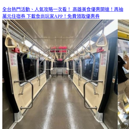
◤放假去哪玩？◢
全台熱門活動、人氣攻略一次看！
高雄美食優惠開搶！再抽
萬元住宿券
下載食尚玩家APP！免費領取優惠券