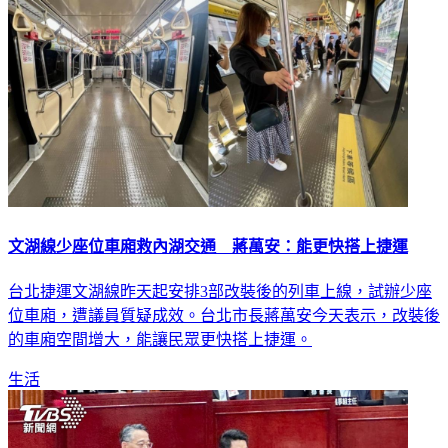
文湖線少座位車廂救內湖交通 蔣萬安：能更快搭上捷運
台北捷運文湖線昨天起安排3部改裝後的列車上線，試辦少座
位車廂，遭議員質疑成效。台北市長蔣萬安今天表示，改裝後
的車廂空間增大，能讓民眾更快搭上捷運。
生活