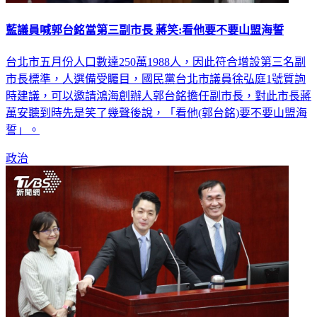
藍議員喊郭台銘當第三副市長 蔣笑:看他要不要山盟海誓
台北市五月份人口數達250萬1988人，因此符合增設第三名副
市長標準，人選備受矚目，國民黨台北市議員徐弘庭1號質詢
時建議，可以邀請鴻海創辦人郭台銘擔任副市長，對此市長蔣
萬安聽到時先是笑了幾聲後說，「看他(郭台銘)要不要山盟海
誓」。
政治