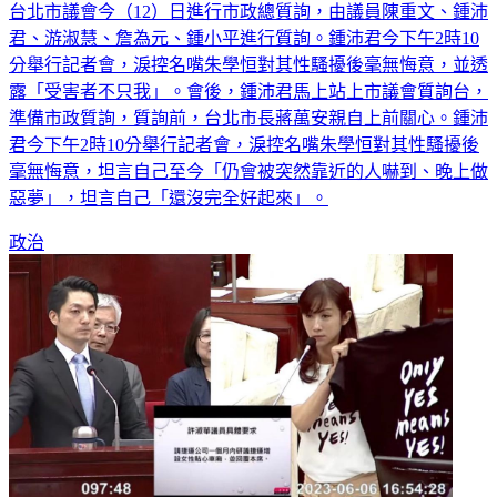
台北市議會今（12）日進行市政總質詢，由議員陳重文、鍾沛
君、游淑慧、詹為元、鍾小平進行質詢。鍾沛君今下午2時10
分舉行記者會，淚控名嘴朱學恒對其性騷擾後毫無悔意，並透
露「受害者不只我」。會後，鍾沛君馬上站上市議會質詢台，
準備市政質詢，質詢前，台北市長蔣萬安親自上前關心。鍾沛
君今下午2時10分舉行記者會，淚控名嘴朱學恒對其性騷擾後
毫無悔意，坦言自己至今「仍會被突然靠近的人嚇到、晚上做
惡夢」，坦言自己「還沒完全好起來」。
政治