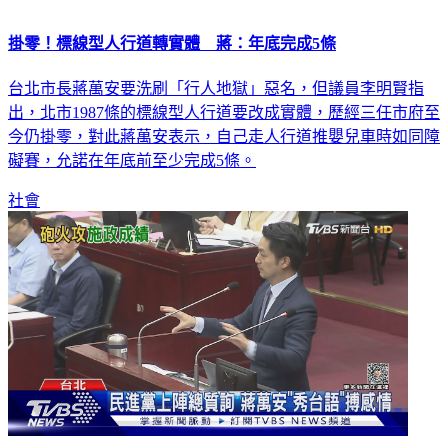
掛零！標線型人行道轉實體 蔣：年底完成5條
台北市長蔣萬安要洗刷「行人地獄」惡名，但議員李明賢指
出，北市1987條的標線型人行道要改成實體，歷經三任市府至
今仍掛零，對此蔣萬安表示，自己走人行道推嬰兒車時如同障
礙賽，允諾在年底前至少完成5條。
社會