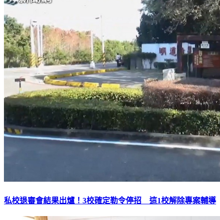
私校退審會結果出爐！3校確定勒令停招 這1校解除專案輔導