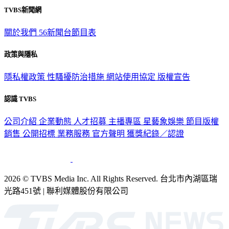
TVBS新聞網
關於我們
56新聞台節目表
政策與隱私
隱私權政策
性騷擾防治措施
網站使用協定
版權宣告
認識 TVBS
公司介紹
企業動態
人才招募
主播專區
星藝象娛樂
節目版權
銷售
公開招標
業務服務
官方聲明
獲獎紀錄／認證
2026 © TVBS Media Inc. All Rights Reserved. 台北市內湖區瑞
光路451號 | 聯利媒體股份有限公司