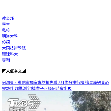
善盡應有的社會責任。（中央社）
教育部
學生
私校
明道大學
停招
大同技術學院
環球科大
專輔
◤人氣夯文◢
何潤東、曹佑寧獨家專訪搶先看
8月緣分排行榜 這星座遇見心
靈夥伴
超準測字!這輩子正緣何時會出現