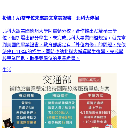
投機！AI雙學位未寫論文拿美證書 北科大停招
北科大跟美國德州大學阿靈頓分校，合作推出AI雙碩士學
位，但卻爆出部分學生，未完成北科大畢業門檻規定，就先拿
到美國的畢業證書，教育部認定有「外位內修」的問題，先依
法停止113年的招生，同時也請北科大輔導學生復學，完成學
校畢業門檻，取得雙學位的畢業證書。
生活