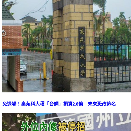
免退場！高苑科大穫「台鋼」捐資2.8億 未來恐改這名