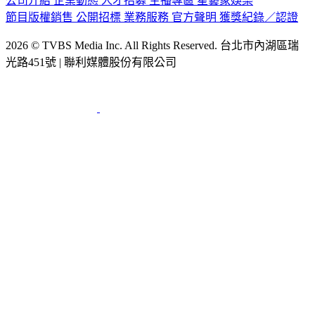
公司介紹
企業動態
人才招募
主播專區
星藝象娛樂
節目版權銷售
公開招標
業務服務
官方聲明
獲獎紀錄／認證
2026 © TVBS Media Inc. All Rights Reserved. 台北市內湖區瑞
光路451號 | 聯利媒體股份有限公司