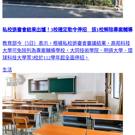
私校退審會結果出爐！3校確定勒令停招 這1校解除專案輔導
教育部今（5日）表示，根據私校退審會審議結果，高苑科技
大學可免除列為專案輔導學校，大同技術學院、明道大學、環
球科技大學等3校於112學年起全面停招。
生活