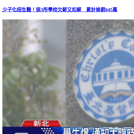
少子化招生難！這3所學校欠薪又扣薪 累計挨罰645萬