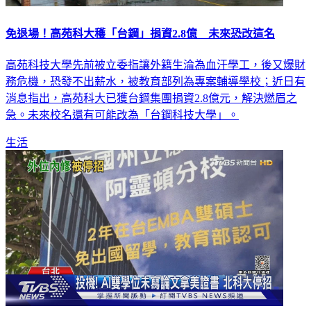
免退場！高苑科大穫「台鋼」捐資2.8億 未來恐改這名
高苑科技大學先前被立委指讓外籍生淪為血汗學工，後又爆財
務危機，恐發不出薪水，被教育部列為專案輔導學校；近日有
消息指出，高苑科大已獲台鋼集團捐資2.8億元，解決燃眉之
急。未來校名還有可能改為「台鋼科技大學」。
生活