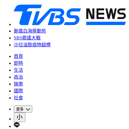
颱風白海豚動態
SBS歌謠大戰
沙拉油致癌物超標
首頁
即時
生活
政治
娛樂
國際
社會
更多