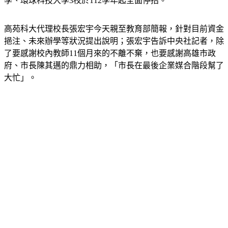
結果為高苑科技大學免除專案輔導，大同技術學院、明道大
學、環球科技大學3校於112學年起全面停招。
高苑科大代理校長張宏宇今天親至教育部簡報，針對目前資金
挹注、未來辦學等狀況提出說明；張宏宇告訴中央社記者，除
了要感謝校內教師11個月來的不離不棄，也要感謝高雄市政
府、市長陳其邁的鼎力相助，「市長在最後企業媒合階段幫了
大忙」。