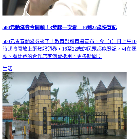
500元動滋券今開領！3步驟一次看 16到22歲快登記
500元青春動滋券來了！教育部體育署宣布，今（1）日上午10
時起將開放上網登記領券，16至22歲的民眾都能登記，可在運
動、看比賽的合作店家消費抵用。更多新聞：
生活