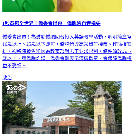
1秒惹怒全世界！僑委會出包 僑胞險自吞損失
僑委會出包！為鼓勵僑胞回台投入英語教學活動，明明簡章寫
16歲以上、25歲以下即可，僑胞們興高采烈訂機票、作篩檢安
排，卻臨時被告知因為教育部對志工要求限制，條件須改成17
歲以上，讓僑胞炸鍋，僑委會則表示深感歉意，會保障僑胞權
益不受損。
政治