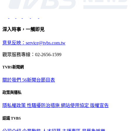
深入時事，一觸即見
意見反映：service@tvbs.com.tw
觀眾服務專線：02-2656-1599
TVBS新聞網
關於我們
56新聞台節目表
政策與隱私
隱私權政策
性騷擾防治措施
網站使用協定
版權宣告
認識 TVBS