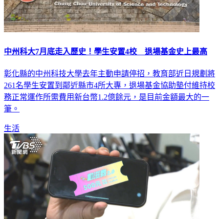
中州科大7月底走入歷史！學生安置4校 退場基金史上最高
彰化縣的中州科技大學去年主動申請停招，教育部近日規劃將
261名學生安置到鄰近縣市4所大專，退場基金協助墊付維持校
務正常運作所需費用新台幣1.2億餘元，是目前金額最大的一
筆。
生活