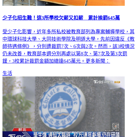
少子化招生難！這3所學校欠薪又扣薪 累計挨罰645萬
受少子化影響，近年多所私校被教育部列為專案輔導學校，其
中環球科技大學、大同技術學院及明道大學，先前因違反《教
師待遇條例》，分別遭裁罰7次、6次與2次。然而，該3校情況
仍未改善，教育部本週分別再處以第8次、第7次及第3次罰
鍰，3校累計裁罰金額加總達645萬元。更多新聞：
生活