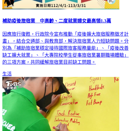
補助疫後旅宿業 中高齡、二度就業婦女最高領1.3萬
因應旅行復甦，行政院今宣布推動「疫後擴大旅宿服務徵才計
畫」，結合交通部、與教育部，解決旅宿業人力短缺問題。分
別為「補助旅宿業穩定接待國際旅客服務量能」、「疫後改善
缺工擴大就業」、「大專院校學生從事旅宿業暑期職場體驗」
的三項方案，共同緩解旅宿業目前缺工問題。
生活