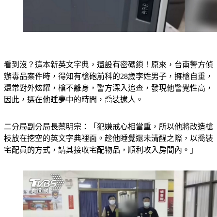
看到沒？這本新英文字典，還設有密碼鎖！原來，台南警方偵
辦毒品案件時，得知有槍砲前科的28歲李姓男子，擁槍自重，
還常對外炫耀，槍不離身，警方深入追查，發現他警覺性高，
因此，選在他睡夢中的時間，喬裝逮人。
二分局副分局長蔡明宗：「犯嫌戒心相當重，所以他將改造槍
枝放在挖空的英文字典裡面。趁他睡覺還未清醒之際，以喬裝
宅配員的方式，請其接收宅配物品，順利攻入房間內。」