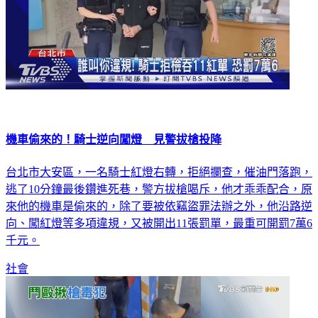
機車偷來的！騎士逆向闖燈 見警拔槍投降
台北市大安區，一名騎士紅燈右轉，拒絕攔查，催油門落跑，
逃了10分鐘最後鑽進死巷，警方拔槍喝斥，他才乖乖配合，原
來他的機車是偷來的，除了要被依竊盜罪法辦之外，他沿路逆
向、闖紅燈等多項違規，又被開出11張罰單，最重可開罰7萬6
千元。
社會