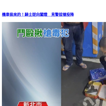
機車偷來的！騎士逆向闖燈 見警拔槍投降