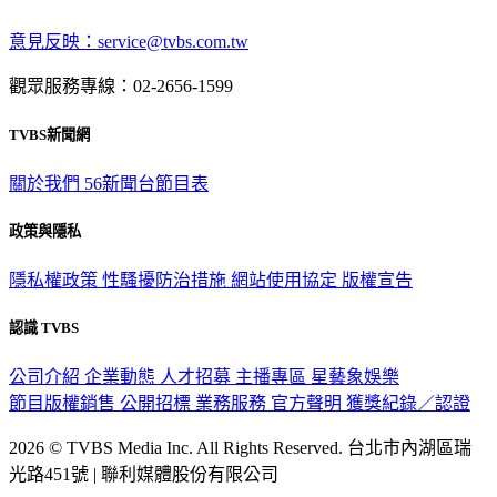
意見反映：service@tvbs.com.tw
觀眾服務專線：02-2656-1599
TVBS新聞網
關於我們
56新聞台節目表
政策與隱私
隱私權政策
性騷擾防治措施
網站使用協定
版權宣告
認識 TVBS
公司介紹
企業動態
人才招募
主播專區
星藝象娛樂
節目版權銷售
公開招標
業務服務
官方聲明
獲獎紀錄／認證
2026 © TVBS Media Inc. All Rights Reserved. 台北市內湖區瑞
光路451號 | 聯利媒體股份有限公司