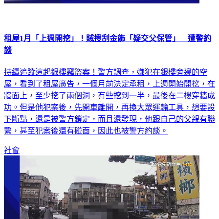
租屋1月「上週開挖」！賊搜刮金飾「疑交父保管」 遭警約
談
持續追蹤這起銀樓竊盜案！警方調查，嫌犯在銀樓旁邊的空
屋，看到了租屋廣告，一個月前決定承租，上週開始開挖，在
牆面上，至少挖了兩個洞，有些挖到一半，最後在二樓穿牆成
功。但是他犯案後，先開車離開，再換大眾運輸工具，想要設
下斷點，還是被警方鎖定，而且還發現，他跟自己的父親有聯
繫，甚至犯案後還有碰面，因此也被警方約談。
社會