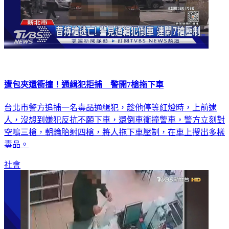
遭包夾還衝撞！通緝犯拒捕 警開7槍拖下車
台北市警方追捕一名毒品通緝犯，趁他停等紅燈時，上前逮
人，沒想到嫌犯反抗不願下車，還倒車衝撞警車，警方立刻對
空鳴三槍，朝輪胎射四槍，將人拖下車壓制，在車上搜出多樣
毒品。
社會