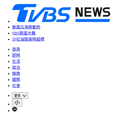
颱風白海豚動態
SBS歌謠大戰
沙拉油致癌物超標
首頁
即時
生活
政治
娛樂
國際
社會
更多