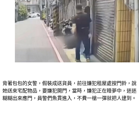
背著包包的女警，假裝成送貨員，前往嫌犯租屋處按門鈴，說
她送來宅配物品，要嫌犯開門，當時，嫌犯正在睡夢中，迷迷
糊糊出來應門，員警們魚貫進入，不費一槍一彈就把人逮到。