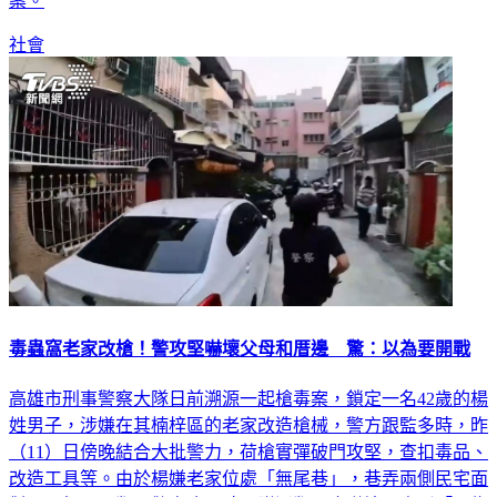
案。
社會
毒蟲窩老家改槍！警攻堅嚇壞父母和厝邊 驚：以為要開戰
高雄市刑事警察大隊日前溯源一起槍毒案，鎖定一名42歲的楊
姓男子，涉嫌在其楠梓區的老家改造槍械，警方跟監多時，昨
（11）日傍晚結合大批警力，荷槍實彈破門攻堅，查扣毒品、
改造工具等。由於楊嫌老家位處「無尾巷」，巷弄兩側民宅面