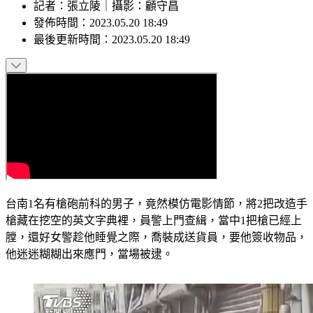
記者
：
張立陵
｜
攝影
：
顧守昌
發佈時間：
2023.05.20 18:49
最後更新時間：
2023.05.20 18:49
台南1名有槍砲前科的男子，竟然模仿電影情節，將2把改造手
槍藏在挖空的英文字典裡，員警上門查緝，當中1把槍已經上
膛，還好女警趁他睡覺之際，喬裝成送貨員，要他簽收物品，
他迷迷糊糊出來應門，當場被逮。