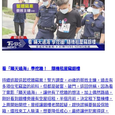
看「瞞天過海」學挖牆！ 隨機租屋竊銀樓
持續追蹤這起挖牆竊案！警方調查，49歲的蔡姓主嫌，過去有
多項住宅竊盜的前科，但都是破窗、破門，這回供稱，因為看
了電影「瞞天過海」，讓他有了挖牆的想法，加上偶然路過，
剛好看到銀樓旁邊有空屋招租，半個月前，決定租下整棟樓，
上周開始開挖，曾經讓銀樓老闆起疑，趕快謊稱要裝設保險
箱，還找來工人裝潢，想要降低戒心，最終讓他犯案得逞。