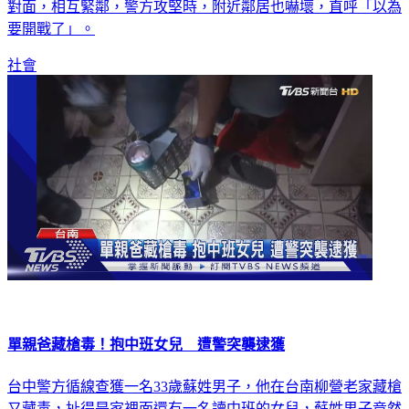
對面，相互緊鄰，警方攻堅時，附近鄰居也嚇壞，直呼「以為
要開戰了」。
社會
單親爸藏槍毒！抱中班女兒 遭警突襲逮獲
台中警方循線查獲一名33歲蘇姓男子，他在台南柳營老家藏槍
又藏毒，扯得是家裡面還有一名讀中班的女兒，蘇姓男子竟然