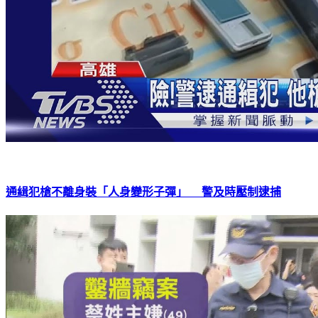
通緝犯槍不離身裝「人身變形子彈」 警及時壓制逮捕