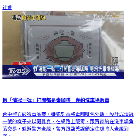
社會
假「清冠一號」打開都是毒咖啡 專約洗車場販毒
台中警方破獲毒品案，嫌犯刻意將毒咖啡包外觀，設計成清冠
一號的樣子來以假亂真，在網路上販毒，跟買家約在洗車場角
落交易，躲避警方查緝，警方跟監蒐證鎖定住處將人查緝到