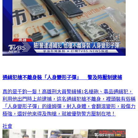
通緝犯槍不離身裝「人身變形子彈」 警及時壓制逮捕
真的是千鈞一髮！高雄刑大員警緝捕1名槍砲、毒品通緝犯，
利用他出門時上前逮捕，這名通緝犯槍不離身，裡頭裝有俗稱
「人身變形子彈」的達姆彈，射入身體，會翻滾變形，殺傷力
極強，還好他來得及掏槍，就被優勢警方壓制在地！
社會