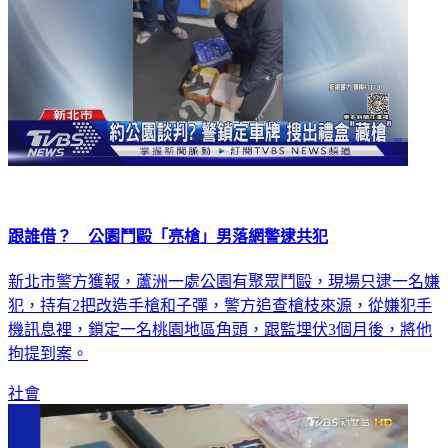
跟誰借？ 公園鬥毆「亮槍」男落網警逮共犯
新北市警方獲報，蘆洲一處公園有聚眾鬥毆，現場只逮一名嫌
犯，持有2把改造手槍和子彈，警方追查槍枝來源，從嫌犯手
機訊息裡，鎖定一名桃園地區角頭，跟監埋伏3個月後，將他
拘提到案。
社會