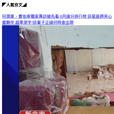
◤人氣夯文◢
何潤東、曹佑寧獨家專訪搶先看
8月緣分排行榜 這星座遇見心
靈夥伴
超準測字!這輩子正緣何時會出現