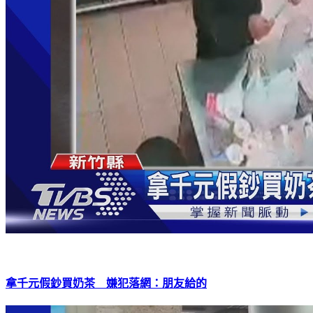
拿千元假鈔買奶茶 嫌犯落網：朋友給的