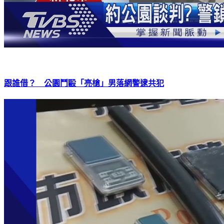
跟誰借？ 公園鬥毆「亮槍」男落網警逮共犯