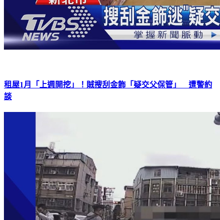
租屋1月「上週開挖」！賊搜刮金飾「疑交父保管」 遭警約
談