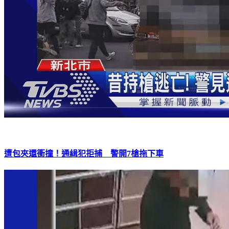
遭包夾還衝撞！通緝犯拒捕 警開7槍拖下車