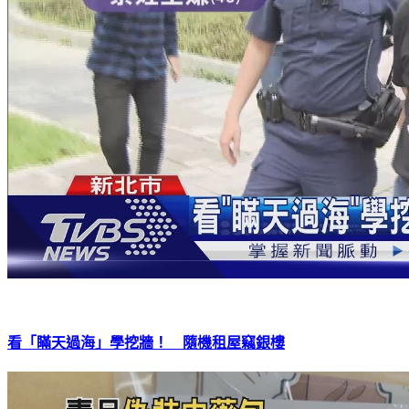
看「瞞天過海」學挖牆！ 隨機租屋竊銀樓