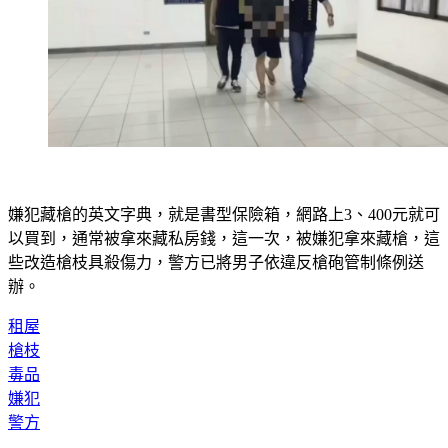
嫌犯藏槍的英文字典，就是書型保險箱，網路上3、400元就可
以買到，通常被拿來藏私房錢，這一次，被嫌犯拿來藏槍，這
些改造槍枝具殺傷力，警方已將男子依違反槍砲管制條例送
辦。
租屋
槍枝
毒品
嫌犯
警方