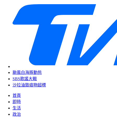
颱風白海豚動態
SBS歌謠大戰
沙拉油致癌物超標
首頁
即時
生活
政治