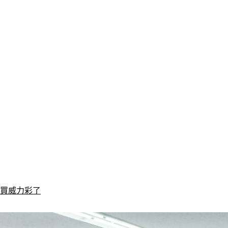
刀買威力彩了