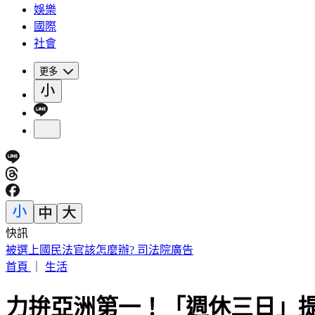
娛樂
國際
社會
更多
快訊
IU無預警召喚前男友 韓網替「她」心疼：很不舒服
首頁
｜
生活
力拚亞洲第一！「週休三日」