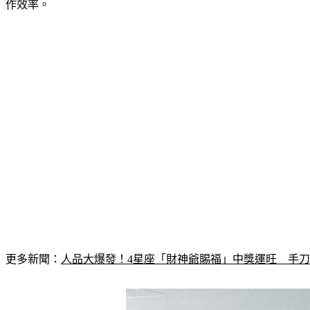
作效率。
更多新聞：
人品大爆發！4星座「財神爺賜福」中獎運旺　手