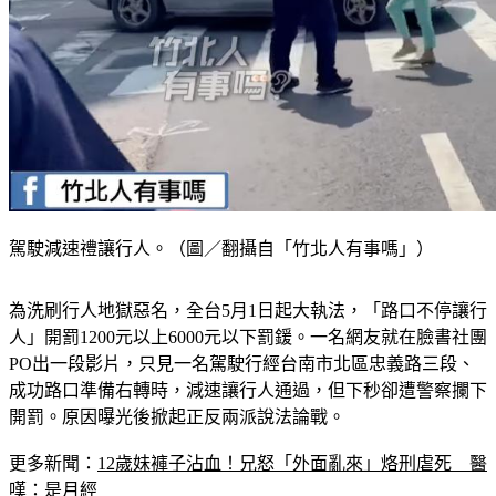
駕駛減速禮讓行人。（圖／翻攝自「竹北人有事嗎」）
為洗刷行人地獄惡名，全台5月1日起大執法，「路口不停讓行
人」開罰1200元以上6000元以下罰鍰。一名網友就在臉書社團
PO出一段影片，只見一名駕駛行經台南市北區忠義路三段、
成功路口準備右轉時，減速讓行人通過，但下秒卻遭警察攔下
開罰。原因曝光後掀起正反兩派說法論戰。
更多新聞：
12歲妹褲子沾血！兄怒「外面亂來」烙刑虐死　醫
嘆：是月經