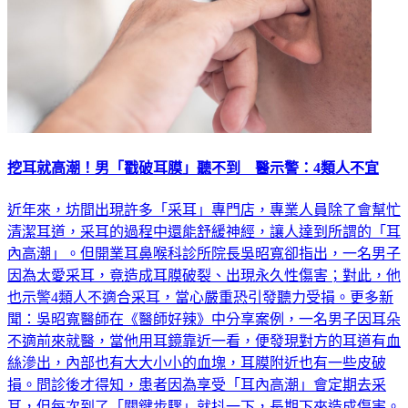
挖耳就高潮！男「戳破耳膜」聽不到 醫示警：4類人不宜
近年來，坊間出現許多「采耳」專門店，專業人員除了會幫忙
清潔耳道，采耳的過程中還能舒緩神經，讓人達到所謂的「耳
內高潮」。但開業耳鼻喉科診所院長吳昭寬卻指出，一名男子
因為太愛采耳，竟造成耳膜破裂、出現永久性傷害；對此，他
也示警4類人不適合采耳，當心嚴重恐引發聽力受損。更多新
聞：吳昭寬醫師在《醫師好辣》中分享案例，一名男子因耳朵
不適前來就醫，當他用耳鏡靠近一看，便發現對方的耳道有血
絲滲出，內部也有大大小小的血塊，耳膜附近也有一些皮破
損。問診後才得知，患者因為享受「耳內高潮」會定期去采
耳，但每次到了「關鍵步驟」就抖一下，長期下來造成傷害。