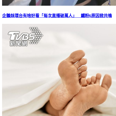
企鵝妹環台有啥好看「每次直播破萬人」 鐵粉6原因掀共鳴