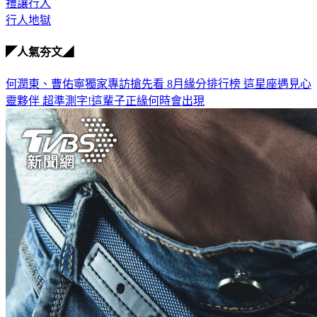
禮讓行人
行人地獄
◤人氣夯文◢
何潤東、曹佑寧獨家專訪搶先看
8月緣分排行榜 這星座遇見心
靈夥伴
超準測字!這輩子正緣何時會出現