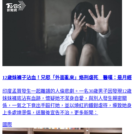
12歲妹褲子沾血！兄怒「外面亂來」烙刑虐死 醫嘆：是月經
印度孟買發生一起離譜的人倫悲劇。一名30歲男子因發現12歲
妹妹褲底沾有血跡，懷疑她不潔身自愛，與別人發生親密關
係，一氣之下竟出手毆打她，並以燒紅的鐵鉗虐待，導致她身
上多處燒燙傷，送醫後宣告不治。更多新聞：
國際