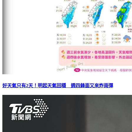
好天氣只有2天！明起天氣回穩 週四鋒面又來炸雨彈