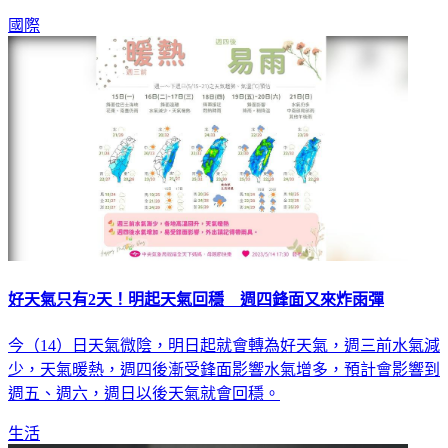
國際
好天氣只有2天！明起天氣回穩 週四鋒面又來炸雨彈
今（14）日天氣微陰，明日起就會轉為好天氣，週三前水氣減
少，天氣暖熱，週四後漸受鋒面影響水氣增多，預計會影響到
週五、週六，週日以後天氣就會回穩。
生活