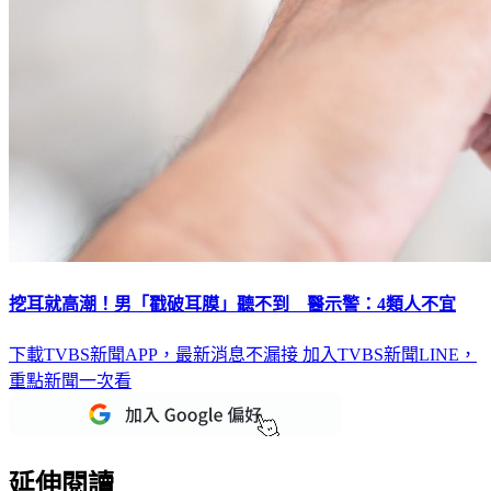
挖耳就高潮！男「戳破耳膜」聽不到 醫示警：4類人不宜
下載TVBS新聞APP，最新消息不漏接
加入TVBS新聞LINE，
重點新聞一次看
延伸閱讀