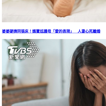
婆婆硬擠同張床！媽寶尪護母「愛的表現」 人妻心死離婚