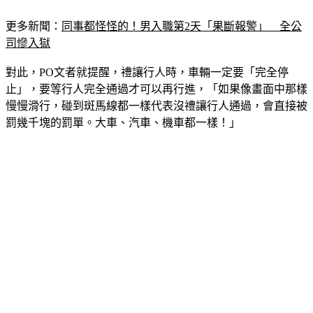
更多新聞：
同事都怪怪的！男入職第2天「果斷報警」　全公
司慘入獄
對此，PO文者就提醒，禮讓行人時，車輛一定要「完全停
止」，要等行人完全通過才可以再行進，「如果像畫面中那樣
慢慢滑行，碰到斑馬線都一樣代表沒禮讓行人通過，會直接被
罰幾千塊的罰單。大車、汽車、機車都一樣！」