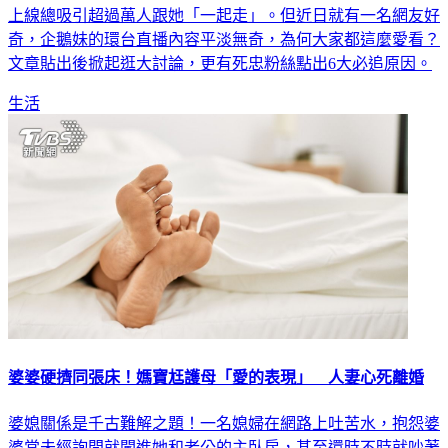
上線總吸引超過萬人跟她「一起走」。但近日就有一名網友好
奇，企鵝妹的環台直播內容平淡無奇，為何大家都這麼愛看？
文章貼出後掀起逛大討論，更有死忠粉絲點出6大必追原因。
生活
婆婆硬擠同張床！媽寶尪護母「愛的表現」 人妻心死離婚
婆媳關係是千古難解之題！一名媳婦在網路上吐苦水，抱怨婆
婆常未經詢問就闖進她和老公的主臥房，甚至還時不時就吵著