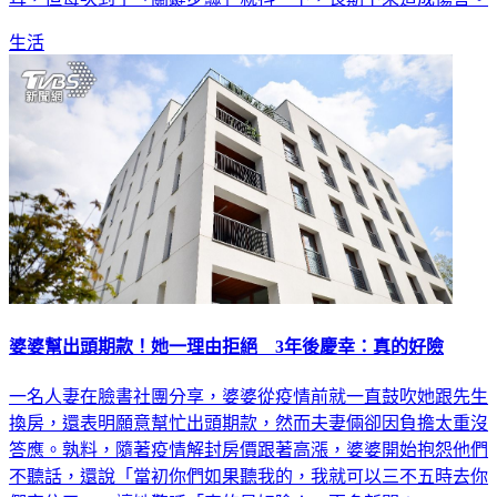
生活
婆婆幫出頭期款！她一理由拒絕 3年後慶幸：真的好險
一名人妻在臉書社團分享，婆婆從疫情前就一直鼓吹她跟先生
換房，還表明願意幫忙出頭期款，然而夫妻倆卻因負擔太重沒
答應。孰料，隨著疫情解封房價跟著高漲，婆婆開始抱怨他們
不聽話，還說「當初你們如果聽我的，我就可以三不五時去你