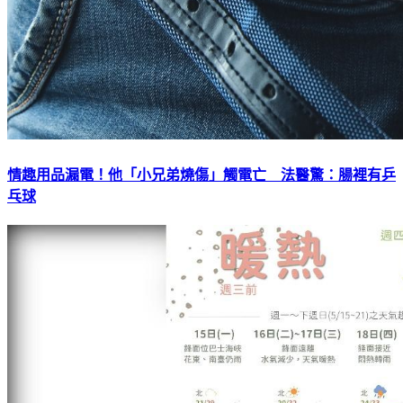
情趣用品漏電！他「小兄弟燒傷」觸電亡 法醫驚：腸裡有乒
乓球