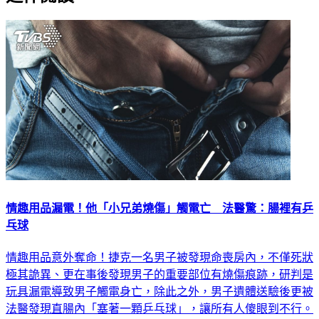
情趣用品漏電！他「小兄弟燒傷」觸電亡 法醫驚：腸裡有乒
乓球
情趣用品意外奪命！捷克一名男子被發現命喪房內，不僅死狀
極其詭異、更在事後發現男子的重要部位有燒傷痕跡，研判是
玩具漏電導致男子觸電身亡，除此之外，男子遺體送驗後更被
法醫發現直腸內「塞著一顆乒乓球」，讓所有人傻眼到不行。