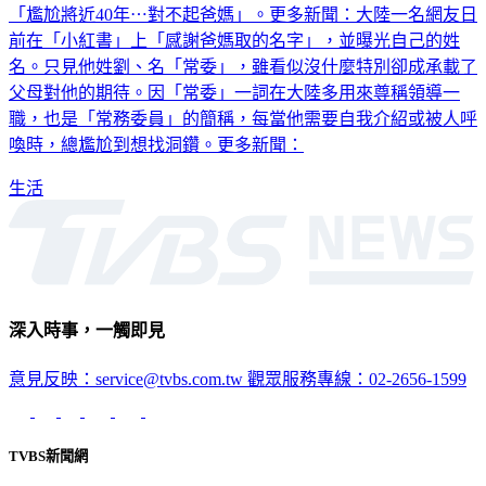
「尷尬將近40年⋯對不起爸媽」。更多新聞：大陸一名網友日
前在「小紅書」上「感謝爸媽取的名字」，並曝光自己的姓
名。只見他姓劉、名「常委」，雖看似沒什麼特別卻成承載了
父母對他的期待。因「常委」一詞在大陸多用來尊稱領導一
職，也是「常務委員」的簡稱，每當他需要自我介紹或被人呼
喚時，總尷尬到想找洞鑽。更多新聞：
生活
深入時事，一觸即見
意見反映：service@tvbs.com.tw
觀眾服務專線：02-2656-1599
TVBS新聞網