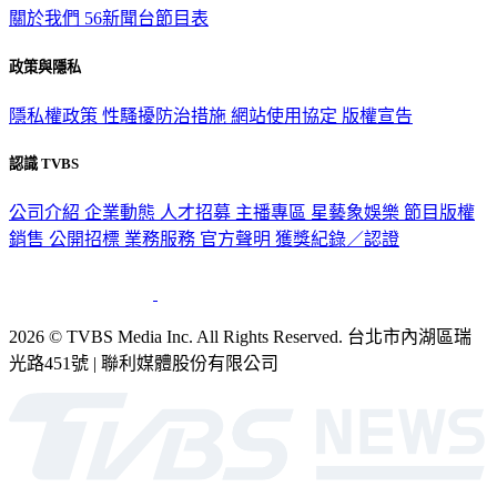
關於我們
56新聞台節目表
政策與隱私
隱私權政策
性騷擾防治措施
網站使用協定
版權宣告
認識 TVBS
公司介紹
企業動態
人才招募
主播專區
星藝象娛樂
節目版權
銷售
公開招標
業務服務
官方聲明
獲獎紀錄／認證
2026 © TVBS Media Inc. All Rights Reserved. 台北市內湖區瑞
光路451號 | 聯利媒體股份有限公司