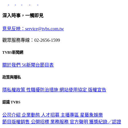
深入時事，一觸即見
意見反映：service@tvbs.com.tw
觀眾服務專線：02-2656-1599
TVBS新聞網
關於我們
56新聞台節目表
政策與隱私
隱私權政策
性騷擾防治措施
網站使用協定
版權宣告
認識 TVBS
公司介紹
企業動態
人才招募
主播專區
星藝象娛樂
節目版權銷售
公開招標
業務服務
官方聲明
獲獎紀錄／認證