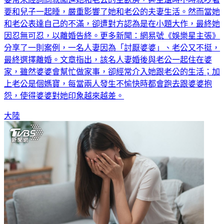
要和兒子一起睡，嚴重影響了她和老公的夫妻生活。然而當她
和老公表達自己的不滿，卻遭對方認為是在小題大作，最終她
因忍無可忍，以離婚告終。更多新聞：網易號《娛樂星主張》
分享了一則案例，一名人妻因為「討厭婆婆」、老公又不挺，
最終選擇離婚。文章指出，該名人妻婚後與老公一起住在婆
家，雖然婆婆會幫忙做家事，卻經常介入她跟老公的生活；加
上老公是個媽寶，每當兩人發生不愉快時都會跑去跟婆婆抱
怨，使得婆婆對她印象越來越差。
大陸