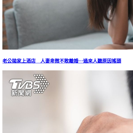
老公拋家上酒店 人妻卑微不敢離婚⋯過來人聽原因搖頭