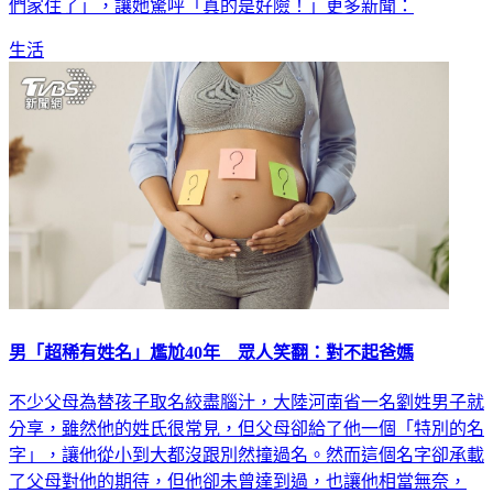
們家住了」，讓她驚呼「真的是好險！」更多新聞：
生活
男「超稀有姓名」尷尬40年 眾人笑翻：對不起爸媽
不少父母為替孩子取名絞盡腦汁，大陸河南省一名劉姓男子就
分享，雖然他的姓氏很常見，但父母卻給了他一個「特別的名
字」，讓他從小到大都沒跟別然撞過名。然而這個名字卻承載
了父母對他的期待，但他卻未曾達到過，也讓他相當無奈，