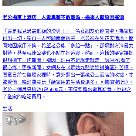
老公拋家上酒店 人妻卑微不敢離婚⋯過來人聽原因搖頭
「這是我見過最低級的渣男！」一名女網友心疼閨蜜，為家庭
付出一切，獨自一人照顧兩個孩子，老公卻在外花天酒地。期
間她因家用不夠，希望老公能「多給一點」，卻遭對方冷暴力
對待，甚至就連公婆也不站在她這邊。然而，這樣的婆家讓她
很想拋下一切離開，卻因一理由不能說走就走，讓原PO看了
很心疼。更多新聞：女網友在《毒姑九賤婆媳討論區》苦嘆，
閨蜜日前在整理家裡時，意外翻出一張老公上酒店的收據，才
驚覺他一晚消費竟比「給家用的生活費還多」。據閨蜜所述，
老公一個月只給她1萬5000元，不僅要繳水電瓦斯費，也包含
了全家的吃喝費用。
生活