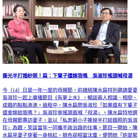
撕光半打婚紗照！扁：下輩子還嫁我嗎 吳淑珍搖頭喊母湯
今（14）日是一年一度的母親節，前總統陳水扁特別邀請愛妻
吳淑珍一起上廣播節目《有夢上水》，暢談兩人相識、相戀、
成婚的點點滴滴。過程中，陳水扁問吳淑珍「如果還有下輩子
還會嫁給我嗎？」吳淑珍竟搖頭直喊「母湯」。陳水扁特地選
在母親節專訪妻子，並以「私奔窮小子撕掉半打結婚照的吳淑
珍」為題，笑談當年一同攜手政治路的往事。節目一開始，陳
水扁見妻子穿著一身桃紅，臉色卻相當沈重，便問她「妳是緊