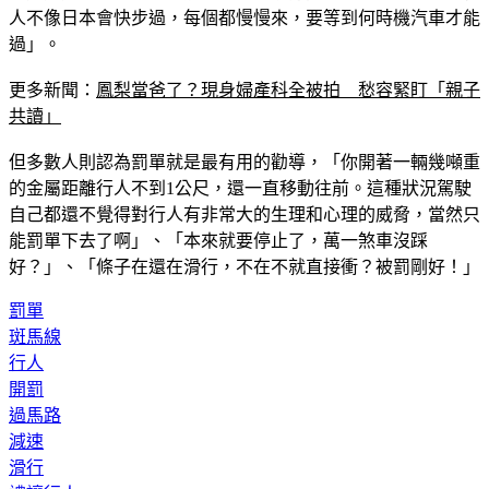
人不像日本會快步過，每個都慢慢來，要等到何時機汽車才能
過」。
更多新聞：
鳳梨當爸了？現身婦產科全被拍　愁容緊盯「親子
共讀」
但多數人則認為罰單就是最有用的勸導，「你開著一輛幾噸重
的金屬距離行人不到1公尺，還一直移動往前。這種狀況駕駛
自己都還不覺得對行人有非常大的生理和心理的威脅，當然只
能罰單下去了啊」、「本來就要停止了，萬一煞車沒踩
好？」、「條子在還在滑行，不在不就直接衝？被罰剛好！」
罰單
斑馬線
行人
開罰
過馬路
減速
滑行