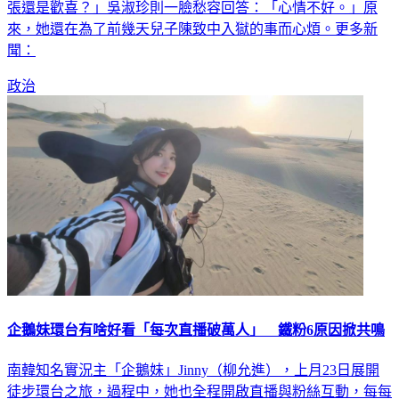
張還是歡喜？」吳淑珍則一臉愁容回答：「心情不好。」原
來，她還在為了前幾天兒子陳致中入獄的事而心煩。更多新
聞：
政治
企鵝妹環台有啥好看「每次直播破萬人」 鐵粉6原因掀共鳴
南韓知名實況主「企鵝妹」Jinny（柳允進），上月23日展開
徒步環台之旅，過程中，她也全程開啟直播與粉絲互動，每每