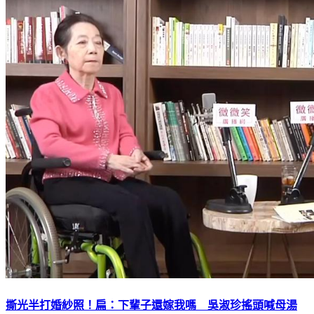
撕光半打婚紗照！扁：下輩子還嫁我嗎 吳淑珍搖頭喊母湯