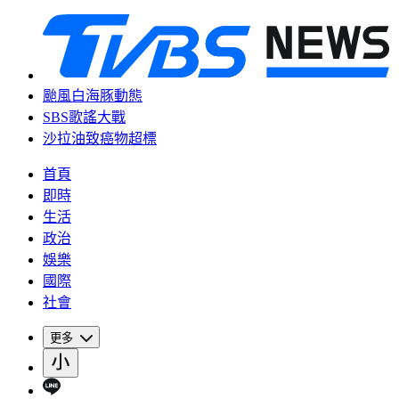
颱風白海豚動態
SBS歌謠大戰
沙拉油致癌物超標
首頁
即時
生活
政治
娛樂
國際
社會
更多