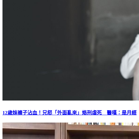
12歲妹褲子沾血！兄怒「外面亂來」烙刑虐死 醫嘆：是月經