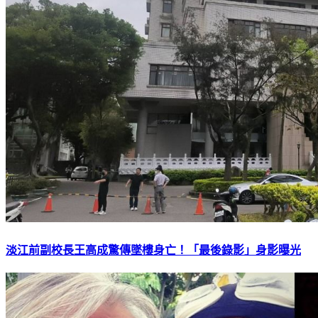
淡江前副校長王高成驚傳墜樓身亡！「最後錄影」身影曝光