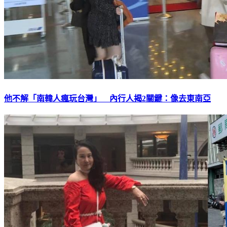
他不解「南韓人瘋玩台灣」 內行人揭2關鍵：像去東南亞