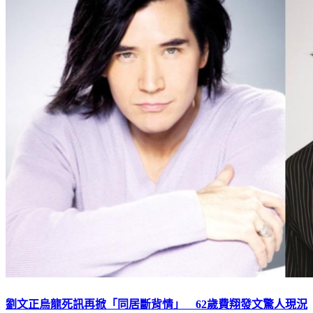
劉文正烏龍死訊再掀「同居斷背情」 62歲費翔發文驚人現況