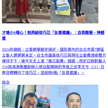
才嗆小S噁心！她再給徐巧芯「友善建議」：自我膨脹、神經
質
2024年總統、立委選舉腳步逼近，國民黨內的台北市第7選區
立委人選遲遲未定，台北市議員徐巧芯與現任立委費鴻泰雙方
僵持不下，幾乎天天上演「撕芯裂費」戲碼，而近日剛對藝人
小S與鴻海集團創辦人郭台銘開砲的李敖之女李文今（11）日
將目標轉向了徐巧芯，並給她9點「友善建議」。
政治