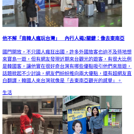
他不解「南韓人瘋玩台灣」 內行人揭2關鍵：像去東南亞
國門開放，不只國人瘋狂出國，許多外國旅客也迫不及待地想
來寶島一遊，但有網友發現近期來台觀光的遊客，有很大比例
是韓國客，讓他實在很好奇台灣有哪些優點吸引他們來旅遊，
話題掀起不少討論，網友們紛紛推向兩大優點，還有超網友直
白翻譯，韓國人來台灣就像是「去東南亞觀光的感覺」。
生活