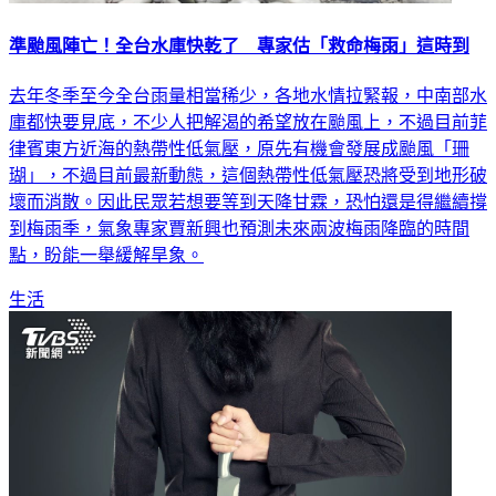
準颱風陣亡！全台水庫快乾了 專家估「救命梅雨」這時到
去年冬季至今全台雨量相當稀少，各地水情拉緊報，中南部水
庫都快要見底，不少人把解渴的希望放在颱風上，不過目前菲
律賓東方近海的熱帶性低氣壓，原先有機會發展成颱風「珊
瑚」，不過目前最新動態，這個熱帶性低氣壓恐將受到地形破
壞而消散。因此民眾若想要等到天降甘霖，恐怕還是得繼續撐
到梅雨季，氣象專家賈新興也預測未來兩波梅雨降臨的時間
點，盼能一舉緩解旱象。
生活