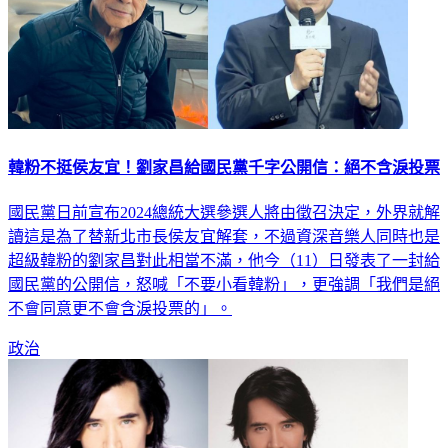
韓粉不挺侯友宜！劉家昌給國民黨千字公開信：絕不含淚投票
國民黨日前宣布2024總統大選參選人將由徵召決定，外界就解
讀這是為了替新北市長侯友宜解套，不過資深音樂人同時也是
超級韓粉的劉家昌對此相當不滿，他今（11）日發表了一封給
國民黨的公開信，怒喊「不要小看韓粉」，更強調「我們是絕
不會同意更不會含淚投票的」。
政治