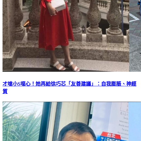
才嗆小S噁心！她再給徐巧芯「友善建議」：自我膨脹、神經
質