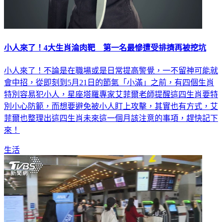
小人來了！4大生肖淪肉靶 第一名最慘遭受排擠再被挖坑
小人來了！不論是在職場或是日常提高警覺，一不留神可能就
會中招，從即刻到5月21日的節氣「小滿」之前，有四個生肖
特別容易犯小人，星座塔羅專家艾菲爾老師提醒這四生肖要特
別小心防範，而想要避免被小人盯上攻擊，其實也有方式，艾
菲爾也整理出這四生肖未來這一個月該注意的事項，趕快記下
來！
生活