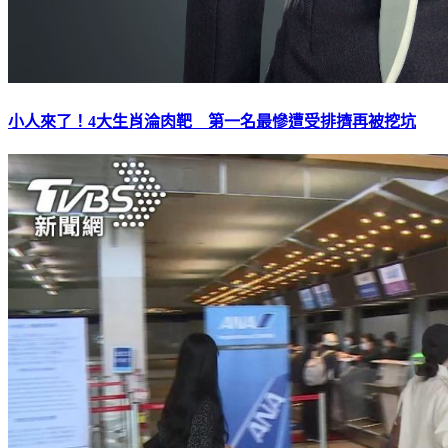
小人來了！4大生肖淪肉靶 第一名最慘遭受排擠再被挖坑