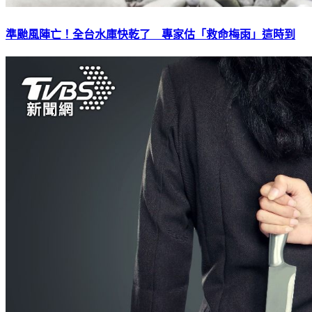
準颱風陣亡！全台水庫快乾了 專家估「救命梅雨」這時到