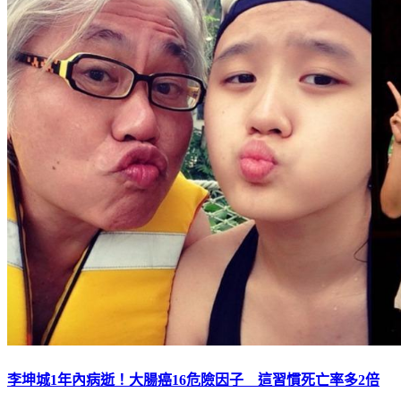
李坤城1年內病逝！大腸癌16危險因子 這習慣死亡率多2倍