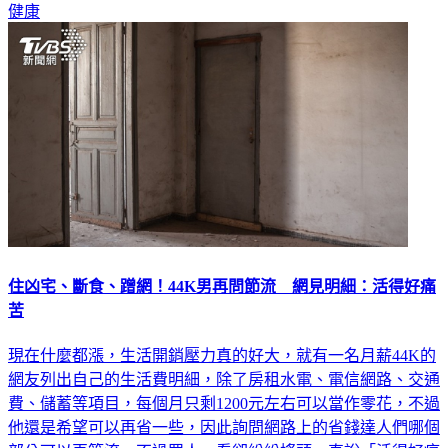
健康
住凶宅、斷食、蹭網！44K男再問節流 網見明細：活得好痛
苦
現在什麼都漲，生活開銷壓力真的好大，就有一名月薪44K的
網友列出自己的生活費明細，除了房租水電、電信網路、交通
費、儲蓄等項目，每個月只剩1200元左右可以當作零花，不過
他還是希望可以再省一些，因此詢問網路上的省錢達人們哪個