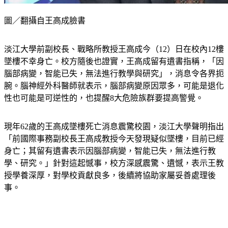
圖／翻攝自王高成臉書
淡江大學前副校長、戰略所教授王高成今（12）日在校內12樓
墜樓不幸身亡。校方隨後也證實，王高成留有遺書指稱，「因
腦部病變，智能已失，無法進行教學與研究」，消息令各界扼
腕。腦神經外科醫師就表示，腦部病變原因眾多，可能是退化
性也可能是可逆性的，也提醒8大危險族群要提高警覺。
現年62歲的王高成墜樓死亡消息震驚校園，淡江大學聲明指出
「前國際事務副校長王高成教授今天發現疑似墜樓，目前已經
身亡；其留有遺書表示因腦部病變，智能已失，無法進行教
學、研究。」針對這起憾事，校方深感震驚、遺憾，表示王教
授學養深厚，對學校貢獻良多，後續將協助家屬妥善處理後
事。