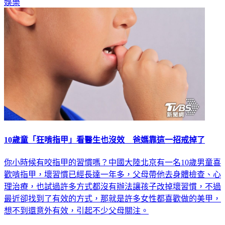
娛樂
10歲童「狂啃指甲」看醫生也沒效 爸媽靠這一招戒掉了
你小時候有咬指甲的習慣嗎？中國大陸北京有一名10歲男童喜
歡啃指甲，壞習慣已經長達一年多，父母帶他去身體檢查、心
理治療，也試過許多方式都沒有辦法讓孩子改掉壞習慣，不過
最近卻找到了有效的方式，那就是許多女性都喜歡做的美甲，
想不到還意外有效，引起不少父母關注。