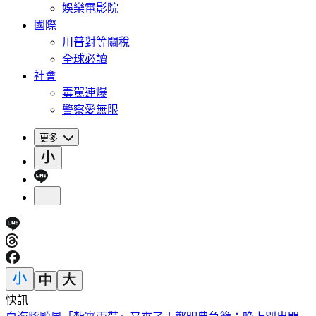
娛樂電影院
國際
川普對等關稅
全球必讀
社會
毒駕連爆
警察愛無限
更多
快訊