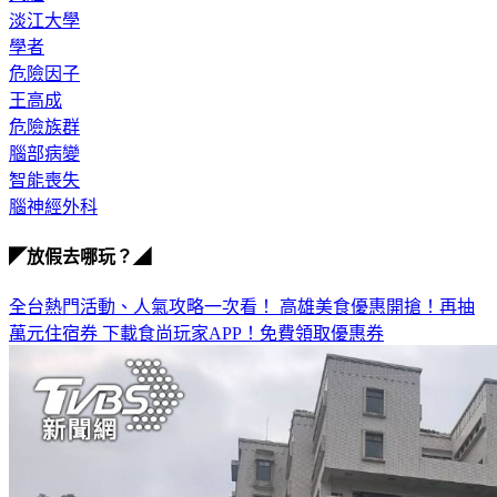
淡江大學
學者
危險因子
王高成
危險族群
腦部病變
智能喪失
腦神經外科
◤放假去哪玩？◢
全台熱門活動、人氣攻略一次看！
高雄美食優惠開搶！再抽
萬元住宿券
下載食尚玩家APP！免費領取優惠券