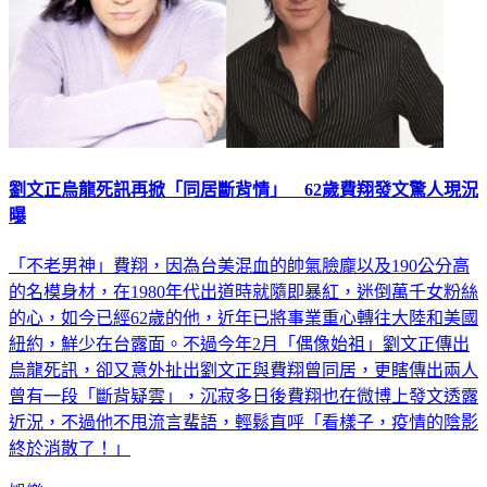
劉文正烏龍死訊再掀「同居斷背情」 62歲費翔發文驚人現況
曝
「不老男神」費翔，因為台美混血的帥氣臉龐以及190公分高
的名模身材，在1980年代出道時就隨即暴紅，迷倒萬千女粉絲
的心，如今已經62歲的他，近年已將事業重心轉往大陸和美國
紐約，鮮少在台露面。不過今年2月「偶像始祖」劉文正傳出
烏龍死訊，卻又意外扯出劉文正與費翔曾同居，更瞎傳出兩人
曾有一段「斷背疑雲」，沉寂多日後費翔也在微博上發文透露
近況，不過他不甩流言蜚語，輕鬆直呼「看樣子，疫情的陰影
終於消散了！」