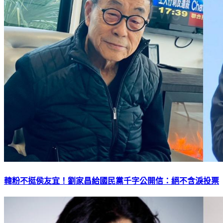
韓粉不挺侯友宜！劉家昌給國民黨千字公開信：絕不含淚投票