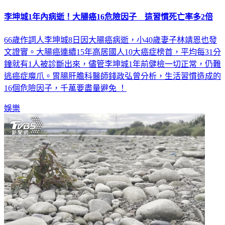
李坤城1年內病逝！大腸癌16危險因子 這習慣死亡率多2倍
66歲作詞人李坤城8日因大腸癌病逝，小40歲妻子林靖恩也發
文證實。大腸癌連續15年高居國人10大癌症榜首，平均每31分
鐘就有1人被診斷出來，儘管李坤城1年前健檢一切正常，仍難
逃癌症魔爪。胃腸肝膽科醫師錢政弘曾分析，生活習慣造成的
16個危險因子，千萬要盡量避免 ！
娛樂