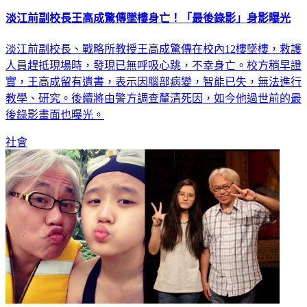
淡江前副校長王高成驚傳墜樓身亡！「最後錄影」身影曝光
淡江前副校長、戰略所教授王高成驚傳在校內12樓墜樓，救護
人員趕抵現場時，發現已無呼吸心跳，不幸身亡。校方稍早證
實，王高成留有遺書，表示因腦部病變，智能已失，無法進行
教學、研究。後續將由警方調查釐清死因，如今他過世前的最
後錄影畫面也曝光。
社會