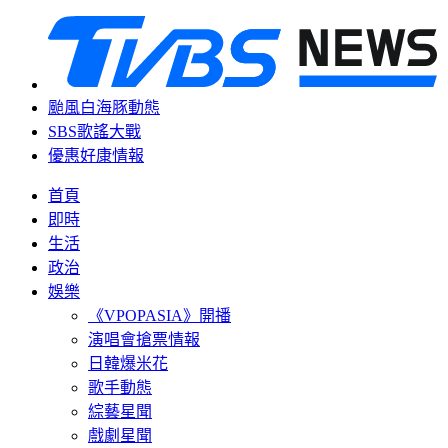
颱風白海豚動態
SBS歌謠大戰
優惠好康情報
首頁
即時
生活
政治
娛樂
《VPOPASIA》開播
演唱會搶票情報
日韓爆米花
歌手動態
綜藝星聞
戲劇星聞