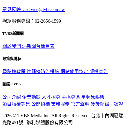
深入時事，一觸即見
意見反映：service@tvbs.com.tw
觀眾服務專線：02-2656-1599
TVBS新聞網
關於我們
56新聞台節目表
政策與隱私
隱私權政策
性騷擾防治措施
網站使用協定
版權宣告
認識 TVBS
公司介紹
企業動態
人才招募
主播專區
星藝象娛樂
節目版權銷售
公開招標
業務服務
官方聲明
獲獎紀錄／認證
2026 © TVBS Media Inc. All Rights Reserved. 台北市內湖區瑞
光路451號 | 聯利媒體股份有限公司