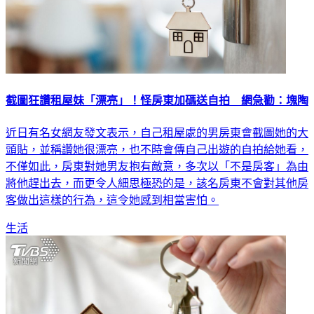
截圖狂讚租屋妹「漂亮」！怪房東加碼送自拍 網急勸：塊陶
近日有名女網友發文表示，自己租屋處的男房東會截圖她的大
頭貼，並稱讚她很漂亮，也不時會傳自己出遊的自拍給她看，
不僅如此，房東對她男友抱有敵意，多次以「不是房客」為由
將他趕出去，而更令人細思極恐的是，該名房東不會對其他房
客做出這樣的行為，這令她感到相當害怕。
生活