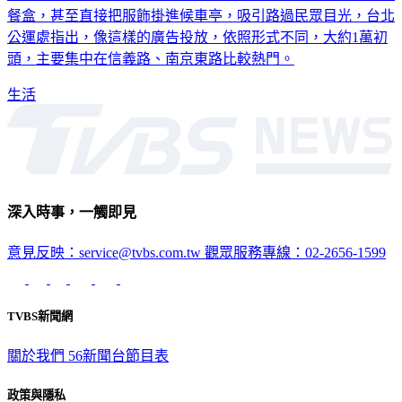
布告欄，有廣告主看準人潮熱點，將候車亭打造成速食店兒童
餐盒，甚至直接把服飾掛進候車亭，吸引路過民眾目光，台北
公運處指出，像這樣的廣告投放，依照形式不同，大約1萬初
頭，主要集中在信義路、南京東路比較熱門。
生活
深入時事，一觸即見
意見反映：service@tvbs.com.tw
觀眾服務專線：02-2656-1599
TVBS新聞網
關於我們
56新聞台節目表