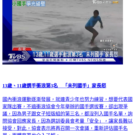
生活
13歲、11歲選手衝浪第3名 「未列國手」家長怒
國內衝浪運動逐漸發展，就連青少年也努力練習，想要代表國
家隊出賽，不過衝浪協會今年舉辦的國手選拔賽，卻出現爭
議，因為男子跟女子短版組的第三名，都沒列入國手名單，詢
問協會回應家長，因為選訓委員會考量「安全」，讓家長難以