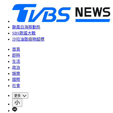
颱風白海豚動態
SBS歌謠大戰
沙拉油致癌物超標
首頁
即時
生活
政治
娛樂
國際
社會
更多