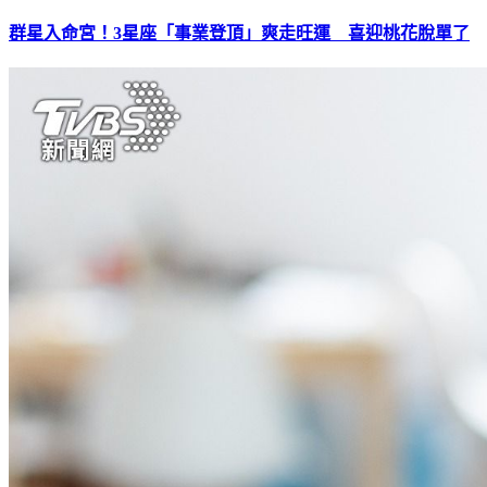
群星入命宮！3星座「事業登頂」爽走旺運 喜迎桃花脫單了