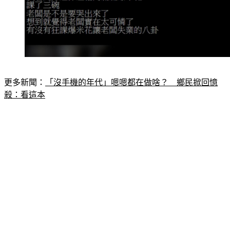
更多新聞：
「沒手機的年代」嗯嗯都在做啥？　鄉民掀回憶
殺：看這本