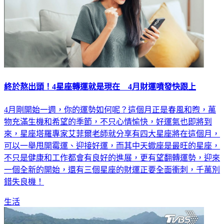
終於熬出頭！4星座轉運就是現在 4月財運噴發快跟上
4月剛開始一週，你的運勢如何呢？這個月正是春風和煦，萬
物充滿生機和希望的季節，不只心情愉快，好運氣也即將到
來，星座塔羅專家艾菲爾老師就分享有四大星座將在這個月，
可以一舉甩開霉運、迎接好運，而其中天蠍座是最旺的星座，
不只是健康和工作都會有良好的進展，更有望翻轉運勢，迎來
一個全新的開始，還有三個星座的財運正要全面衝刺，千萬別
錯失良機！
生活