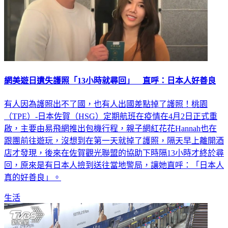
網美遊日遺失護照「13小時就尋回」 直呼：日本人好善良
有人因為護照出不了國，也有人出國差點掉了護照！桃園
（TPE）-日本佐賀（HSG）定期航班在疫情在4月2日正式重
啟，主要由易飛網推出包機行程，親子網紅花花Hannah也在
跟團前往遊玩，沒想到在第一天就掉了護照，隔天早上離開酒
店才發現，後來在佐賀觀光聯盟的協助下時隔13小時才終於尋
回，原來是有日本人撿到送往當地警局，讓她直呼：「日本人
真的好善良」。
生活