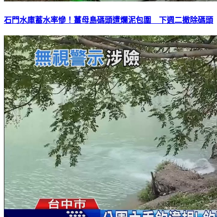
石門水庫蓄水率慘！薑母島碼頭遭爛泥包圍 下週二撤除碼頭