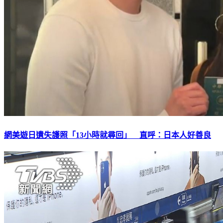
網美遊日遺失護照「13小時就尋回」 直呼：日本人好善良