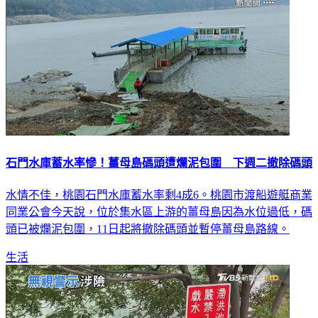
石門水庫蓄水率慘！薑母島碼頭遭爛泥包圍 下週二撤除碼頭
水情不佳，桃園石門水庫蓄水率剩4成6。桃園市渡船遊艇商業
同業公會今天說，位於集水區上游的薑母島因為水位過低，碼
頭已被爛泥包圍，11日起將撤除碼頭並暫停薑母島路線。
生活