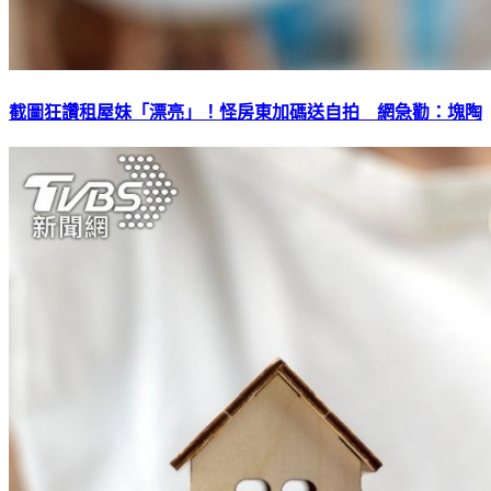
截圖狂讚租屋妹「漂亮」！怪房東加碼送自拍 網急勸：塊陶