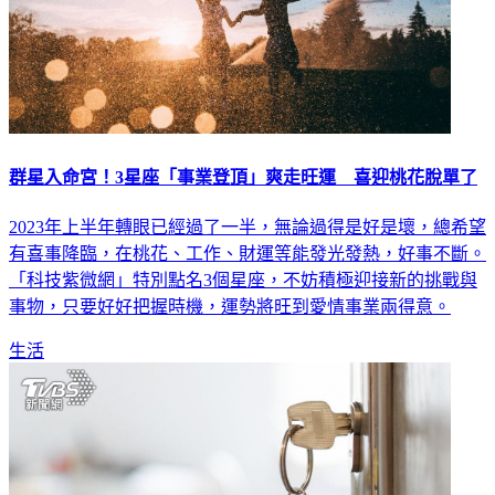
群星入命宮！3星座「事業登頂」爽走旺運 喜迎桃花脫單了
2023年上半年轉眼已經過了一半，無論過得是好是壞，總希望
有喜事降臨，在桃花、工作、財運等能發光發熱，好事不斷。
「科技紫微網」特別點名3個星座，不妨積極迎接新的挑戰與
事物，只要好好把握時機，運勢將旺到愛情事業兩得意。
生活