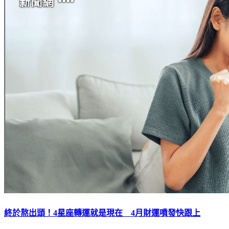
終於熬出頭！4星座轉運就是現在 4月財運噴發快跟上