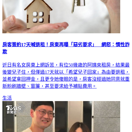
房客簽約17天喊退租！房東再曝「惡劣要求」 網怒：慣性詐
欺
近日有名女房東上網訴苦，有位50幾歲的阿姨來租房，結果最
後變兒子住，但僅過17天就以「希望兒子回家」為由要退租，
並希望拿回押金，且更令她傻眼的是，房客沒經過她同意就重
新粉刷牆壁、窗簾，甚至要求給予補貼費用。
生活