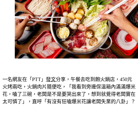
一名網友在「PTT」
發文
分享，午餐去吃到飽火鍋店，450元
火烤兩吃，火鍋肉片隨便吃，「我看到旁邊保溫箱內滿滿爆米
花，嗑了三碗，老闆是不是要哭出來了，想到就覺得老闆實在
太可憐了」，直呼「有沒有狂嗑爆米花讓老闆失業的八卦」？