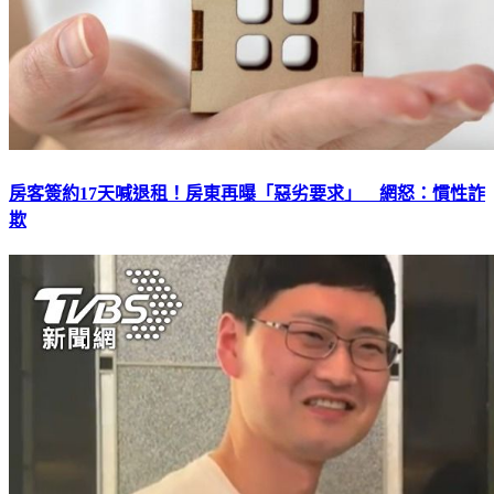
房客簽約17天喊退租！房東再曝「惡劣要求」 網怒：慣性詐
欺