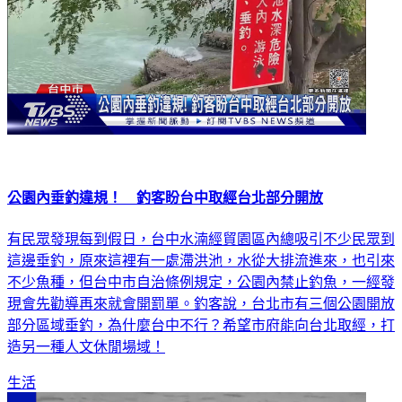
公園內垂釣違規！ 釣客盼台中取經台北部分開放
有民眾發現每到假日，台中水湳經貿園區內總吸引不少民眾到
這邊垂釣，原來這裡有一處滯洪池，水從大排流進來，也引來
不少魚種，但台中市自治條例規定，公園內禁止釣魚，一經發
現會先勸導再來就會開罰單。釣客說，台北市有三個公園開放
部分區域垂釣，為什麼台中不行？希望市府能向台北取經，打
造另一種人文休閒場域！