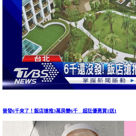
普發6千來了！飯店搶推3萬房變6千 超狂優惠買1送1