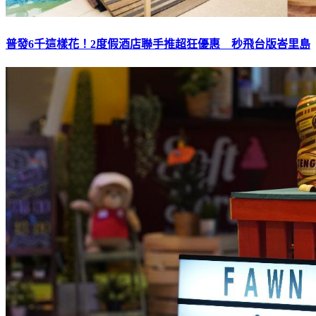
普發6千這樣花！2度假酒店聯手推超狂優惠 秒飛台版峇里島