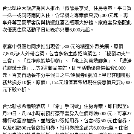
台北凱達大飯店為國人推出「微醺豪享受」住房專案，平日買
一送一或同時兩間入住，含早餐之專案價只要6,000元起，再
享升等至豪華客房與精選紅酒乙瓶兩大好禮。家庭套房搭配此
次優惠住房活動平日每晚亦只要6,000元起。
家宴中餐廳也同步推出現省1,800元的精選外帶美饌，原價
7,800元6人外帶合菜，包含多道主廚招牌菜色：「秘製功夫牛
三寶」、「豆撈龍蝦燒伊麵」、「老上海蔥㸆鯽魚」、「濃湯
花膠燉土雞」…等9道御品美饌，即享活動優惠價每套6,000
元。百宴自助餐不分平假日之午/晚餐券8張加上星巴客咖啡服
務兌換券10張，原價11,154元超值套票組現在優惠價只要6,000
元下殺53折。
台北新板希爾頓酒店「『希』手同歡」住房專案，即日起至6
月29日，凡24小時前預訂豪華套房入住價每晚6000元，可享27
樓行政酒廊禮遇，並贈送12張抵用券，包含6張500元住宿券，
以及6張500元餐飲抵用券，抵用券總金額共6,000元整。住宿