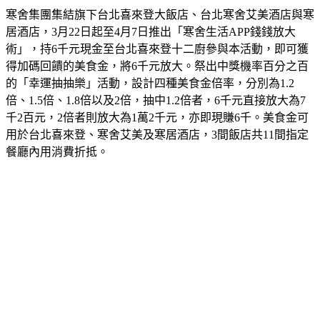
寒舍集團集結旗下台北喜來登大飯店、台北寒舍艾美酒店與寒
居酒店，3月22日起至4月7日推出「寒舍生活APP錢錢放大
術」，持6千元現金至台北喜來登十二廚參與本活動，即可獲
得加碼回饋的美食金，將6千元放大。祭出中獎機率百分之百
的「幸運抽抽樂」活動，設計四種美食金倍率，分別為1.2
倍、1.5倍、1.8倍以及2倍，抽中1.2倍者，6千元直接放大為7
千2百元，2倍者則放大為1萬2千元，亦即現賺6千。美食金可
用於台北喜來登、寒舍艾美及寒居酒店，3間飯店共11間指定
餐廳內用消費折抵。