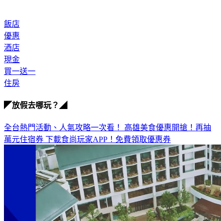
飯店
優惠
酒店
現金
買一送一
住房
◤放假去哪玩？◢
全台熱門活動、人氣攻略一次看！
高雄美食優惠開搶！再抽
萬元住宿券
下載食尚玩家APP！免費領取優惠券