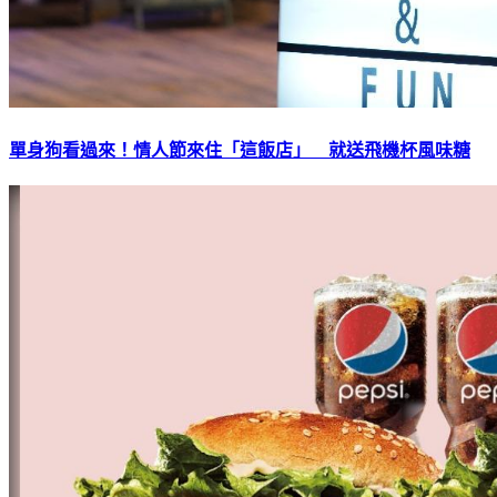
單身狗看過來！情人節來住「這飯店」 就送飛機杯風味糖