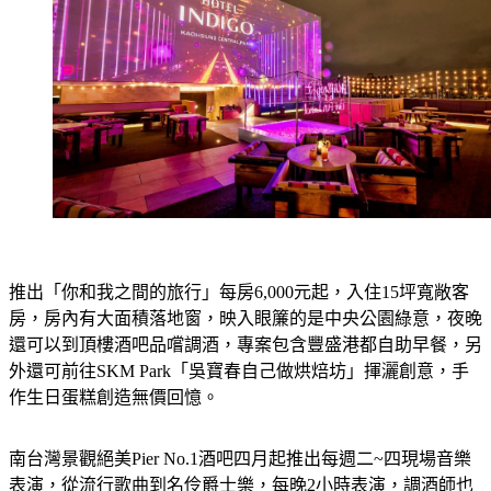
推出「你和我之間的旅行」每房6,000元起，入住15坪寬敞客
房，房內有大面積落地窗，映入眼簾的是中央公園綠意，夜晚
還可以到頂樓酒吧品嚐調酒，專案包含豐盛港都自助早餐，另
外還可前往SKM Park「吳寶春自己做烘焙坊」揮灑創意，手
作生日蛋糕創造無價回憶。
南台灣景觀絕美Pier No.1酒吧四月起推出每週二~四現場音樂
表演，從流行歌曲到名伶爵士樂，每晚2小時表演，調酒師也