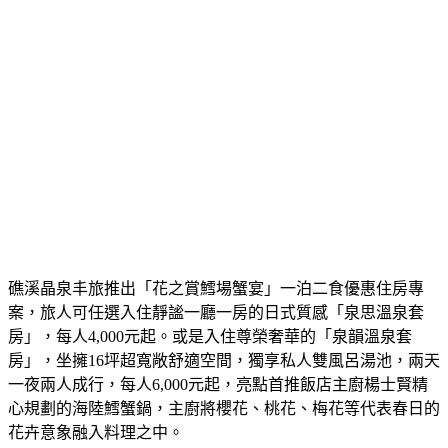
礁溪晶泉丰旅推出「花之賞鱈場蟹宴」一泊二食優惠住房專
案，旅人可任選入住靜謐一廳一房的日式質感「泉思溫泉套
房」，每人4,000元起。或是入住尊榮奢華的「泉韻溫泉套
房」，坐擁16坪超寬敞舒適空間，獨享私人雙風呂湯池，兩天
一夜兩人成行，每人6,000元起，亮點首推飯店主廚楊士賢精
心規劃的海陸鱈蟹鍋，主廚將櫻花、桃花、梅花等代表春日的
花卉意象融入料理之中。