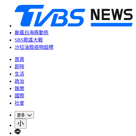
颱風白海豚動態
SBS歌謠大戰
沙拉油致癌物超標
首頁
即時
生活
政治
娛樂
國際
社會
更多