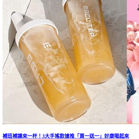
補班補課來一杯！3大手搖飲搶推「買一送一」好康喝起來