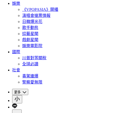
娛樂
《VPOPASIA》開播
演唱會搶票情報
日韓爆米花
歌手動態
綜藝星聞
戲劇星聞
娛樂電影院
國際
川普對等關稅
全球必讀
社會
毒駕連爆
警察愛無限
更多