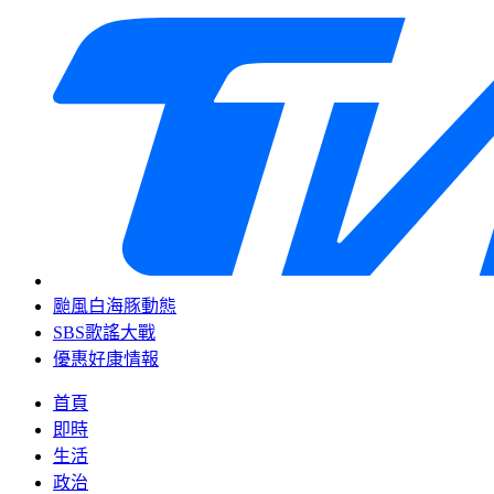
颱風白海豚動態
SBS歌謠大戰
優惠好康情報
首頁
即時
生活
政治