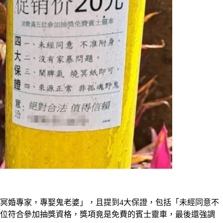
冥婚專家，專娶鬼老婆」，且提到4大保證，包括「未經同意不
5位符合參加抽獎資格，獎項竟是免費的賓士靈車，最後還強調