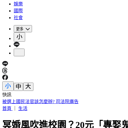
娛樂
國際
社會
更多
快訊
白海豚海警範圍擴大！全台炸「紫爆致災雨」這2天下最猛
首頁
｜
生活
冥婚風吹進校園？20元「專娶