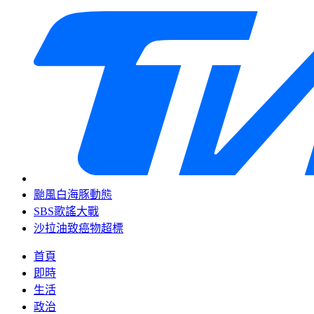
颱風白海豚動態
SBS歌謠大戰
沙拉油致癌物超標
首頁
即時
生活
政治