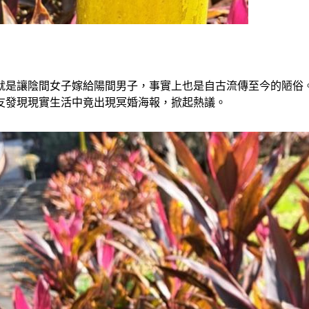
就是讓陰間女子嫁給陽間男子，事實上也是自古流傳至今的陋俗
友發現現實生活中竟出現冥婚海報，掀起熱議。