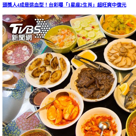
頭獎人4成是這血型！台彩曝「1星座2生肖」超旺爽中億元