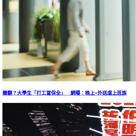
賺翻？大學生「打工當保全」 網曝：晚上+外送虐上班族