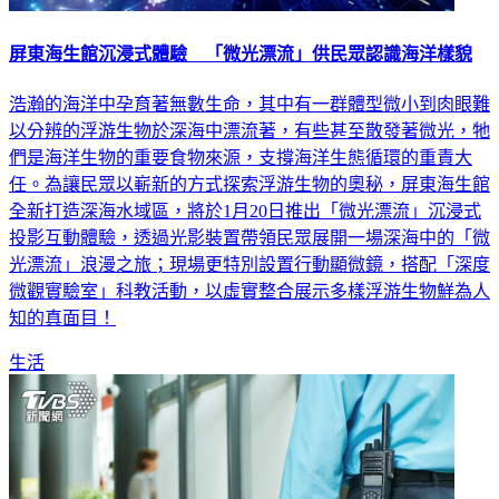
屏東海生館沉浸式體驗 「微光漂流」供民眾認識海洋樣貌
浩瀚的海洋中孕育著無數生命，其中有一群體型微小到肉眼難
以分辨的浮游生物於深海中漂流著，有些甚至散發著微光，牠
們是海洋生物的重要食物來源，支撐海洋生態循環的重責大
任。為讓民眾以嶄新的方式探索浮游生物的奧秘，屏東海生館
全新打造深海水域區，將於1月20日推出「微光漂流」沉浸式
投影互動體驗，透過光影裝置帶領民眾展開一場深海中的「微
光漂流」浪漫之旅；現場更特別設置行動顯微鏡，搭配「深度
微觀實驗室」科教活動，以虛實整合展示多樣浮游生物鮮為人
知的真面目！
生活