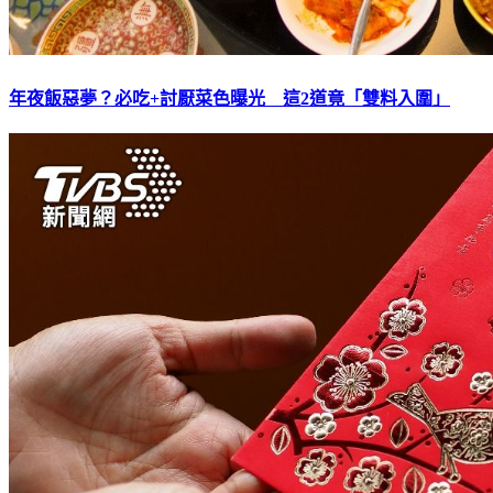
年夜飯惡夢？必吃+討厭菜色曝光 這2道竟「雙料入圍」