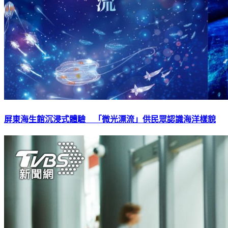
屏東海生館沉浸式體驗 「微光漂流」供民眾認識海洋樣貌