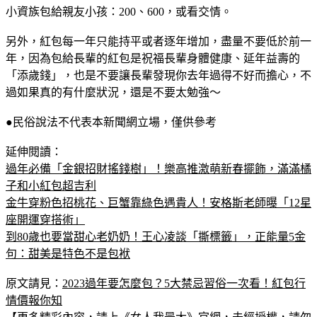
小資族包給親友小孩：200、600，或看交情。
另外，紅包每一年只能持平或者逐年增加，盡量不要低於前一
年，因為包給長輩的紅包是祝福長輩身體健康、延年益壽的
「添歲錢」，也是不要讓長輩發現你去年過得不好而擔心，不
過如果真的有什麼狀況，還是不要太勉強～
●民俗說法不代表本新聞網立場，僅供參考
延伸閱讀：
過年必備「金銀招財搖錢樹」！樂高推激萌新春擺飾，滿滿橘
子和小紅包超吉利
金牛穿粉色招桃花、巨蟹靠綠色遇貴人！安格斯老師曝「12星
座開運穿搭術」
到80歲也要當甜心老奶奶！王心凌談「撕標籤」，正能量5金
句：甜美是特色不是包袱
原文請見：
2023過年要怎麼包？5大禁忌習俗一次看！紅包行
情價報你知