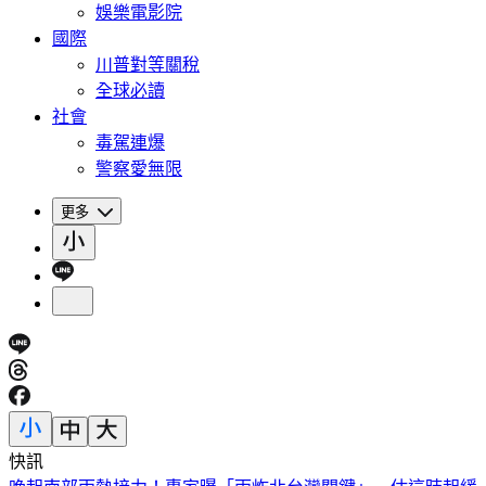
娛樂電影院
國際
川普對等關稅
全球必讀
社會
毒駕連爆
警察愛無限
更多
快訊