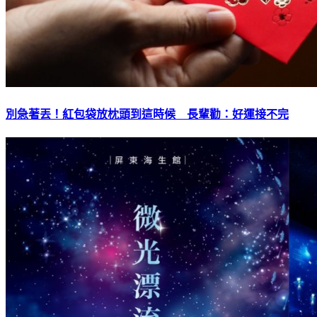
別急著丟！紅包袋放枕頭到這時候 長輩勸：好運接不完