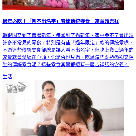
過年必吃！「叫不出名字」春節傳統零食 寓意超吉祥
轉眼間又到了農曆新年，每當到了過新年，家中免不了會出現
許多不常見的零食，特別是有些「過年限定」款的傳統零嘴，
不過這些傳統零食卻總是讓人叫不出名字，但吃上幾口過年的
感覺就會縈繞在心頭，你是否也見過、吃過這些既熟悉卻又陌
生的傳統零食呢？這些零食其實都還有一層吉祥話的含義。
生活