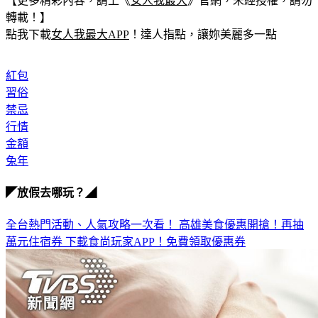
【更多精彩內容，請上《
女人我最大
》官網，未經授權，請勿
轉載！】
點我下載
女人我最大APP
！達人指點，讓妳美麗多一點
紅包
習俗
禁忌
行情
金額
兔年
◤放假去哪玩？◢
全台熱門活動、人氣攻略一次看！
高雄美食優惠開搶！再抽
萬元住宿券
下載食尚玩家APP！免費領取優惠券