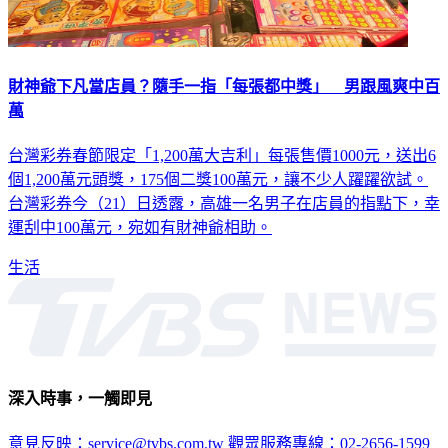
財神爺下凡當店員？隨手一指「每張都中獎」 男跟風爽中百
萬
台灣彩券春節限定「1,200萬大吉利」每張售價1000元，送出6
個1,200萬元頭獎，175個二獎100萬元，讓不少人躍躍欲試。
台灣彩券今（21）日透露，高雄一名男子在店員的指點下，幸
運刮中100萬元，宛如有財神爺相助。
生活
深入時事，一觸即見
意見反映：service@tvbs.com.tw
觀眾服務專線：02-2656-1599