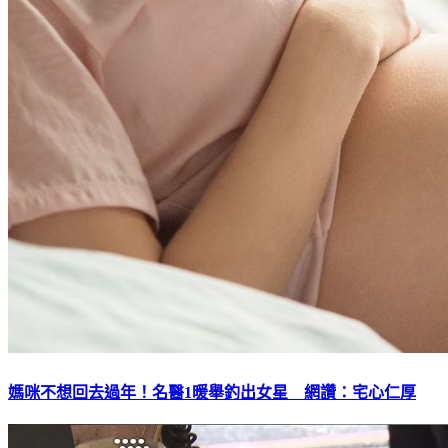
媽咪不想回去過年！名醫1暖舉釣出女星 網讚：宅心仁厚