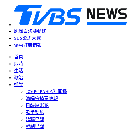
颱風白海豚動態
SBS歌謠大戰
優惠好康情報
首頁
即時
生活
政治
娛樂
《VPOPASIA》開播
演唱會搶票情報
日韓爆米花
歌手動態
綜藝星聞
戲劇星聞