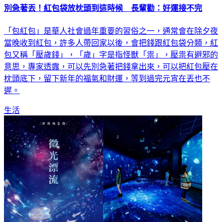
別急著丟！紅包袋放枕頭到這時候 長輩勸：好運接不完
「包紅包」是華人社會過年重要的習俗之一，通常會在除夕夜
當晚收到紅包，許多人帶回家以後，會把錢跟紅包袋分類，紅
包又稱「壓歲錢」，「歲」字是指怪獸「祟」，壓祟有避邪的
意思，專家透露，可以先別急著把錢拿出來，可以把紅包壓在
枕頭底下，留下新年的福氣和財運，等到過完元宵在丟也不
遲。
生活