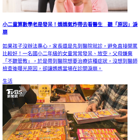
小二童算數學老是發呆！媽媽氣炸帶去看醫生 聽「原因」淚
崩
如果孩子沒辦法專心，家長還是先到醫院就診，避免直接開罵
比較好！一名國小二年級的女童常常發呆、放空，父母嫌棄
「不聽管教」，於是帶到醫院想要治療這種症狀，沒想到醫師
檢查後曝光原因，卻讓媽媽當場在診間淚崩。
生活