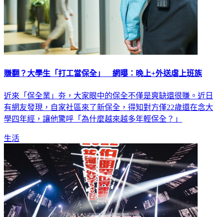
賺翻？大學生「打工當保全」 網曝：晚上+外送虐上班族
近來「保全業」夯，大家眼中的保全不僅是爽缺還很賺。近日
有網友發現，自家社區來了新保全，得知對方僅22歲還在念大
學四年經，讓他驚呼「為什麼越來越多年輕保全？」
生活