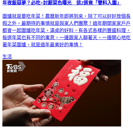
年夜飯惡夢？必吃+討厭菜色曝光 這2道竟「雙料入圍」
圍爐就是要吃年菜！農曆新年即將到來，除了可以好好放個長
假之外，最期待的事情就是與家人們團聚！過年期間家家戶戶
都會一起圍爐吃年菜，滿桌的好料，有各式各樣的豐盛料理，
每道年菜也有不同的寓意，一邊跟家人聊著天，一邊開心地吃
著年菜圍爐，就是過年最美好的事情！
生活