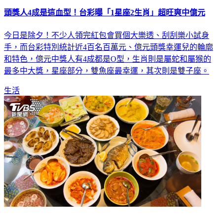
頭獎人4成是這血型！台彩曝「1星座2生肖」超旺爽中億元
今日是除夕！不少人領完紅包會買個大樂透、刮刮樂小試身
手，而台彩特別統計近4百名百萬元、億元頭獎幸運兒的輪廓
和特色，億元中獎人有4成都是O型，生肖則是屬蛇和屬猴的
最多中大獎，星座部分，雙魚座最幸運，其次則是雙子座。
生活