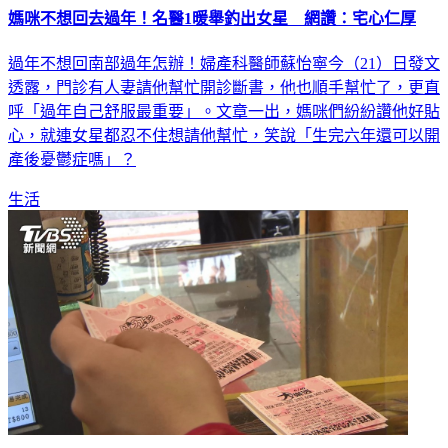
媽咪不想回去過年！名醫1暖舉釣出女星 網讚：宅心仁厚
過年不想回南部過年怎辦！婦產科醫師蘇怡寧今（21）日發文
透露，門診有人妻請他幫忙開診斷書，他也順手幫忙了，更直
呼「過年自己舒服最重要」。文章一出，媽咪們紛紛讚他好貼
心，就連女星都忍不住想請他幫忙，笑說「生完六年還可以開
產後憂鬱症嗎」？
生活