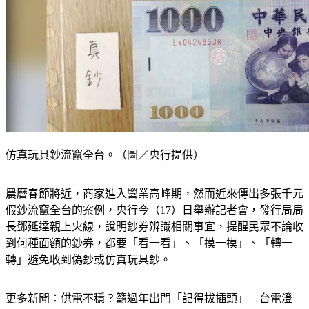
仿真玩具鈔流竄全台。（圖／央行提供）
農曆春節將近，商家進入營業高峰期，然而近來傳出多張千元
假鈔流竄全台的案例，央行今（17）日舉辦記者會，發行局局
長鄧延達親上火線，說明鈔券辨識相關事宜，提醒民眾不論收
到何種面額的鈔券，都要「看一看」、「摸一摸」、「轉一
轉」避免收到偽鈔或仿真玩具鈔。
更多新聞：
供電不穩？籲過年出門「記得拔插頭」　台電澄