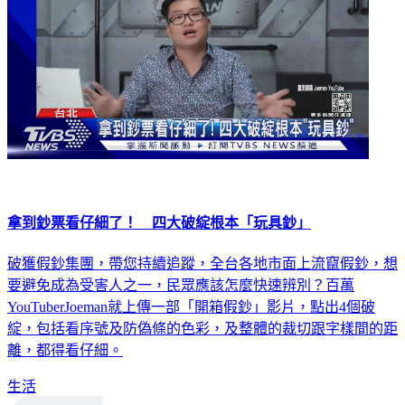
拿到鈔票看仔細了！ 四大破綻根本「玩具鈔」
破獲假鈔集團，帶您持續追蹤，全台各地市面上流竄假鈔，想
要避免成為受害人之一，民眾應該怎麼快速辨別？百萬
YouTuberJoeman就上傳一部「開箱假鈔」影片，點出4個破
綻，包括看序號及防偽條的色彩，及整體的裁切跟字樣間的距
離，都得看仔細。
生活