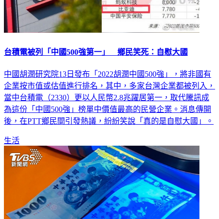
台積電被列「中國500強第一」 鄉民笑死：自慰大國
中國胡潤研究院13日發布「2022胡潤中國500強」，將非國有
企業按市值或估值進行排名，其中，多家台灣企業都被列入，
當中台積電（2330）更以人民幣2.8兆躍居第一，取代騰訊成
為這份「中國500強」榜單中價值最高的民營企業。消息傳開
後，在PTT鄉民間引發熱議，紛紛笑說「真的是自慰大國」。
生活