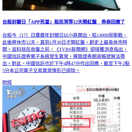
台股封關日「APP死當」股民哭等12天開紅盤 券商回應了
台股今（17）日農曆年封關日以小跌開出，陷14900保衛戰，
此後將休市12天，直到1月30日才開紅盤，創史上最長休市時
間。豈料就在收盤之前，《TVBS新聞網》卻接獲消息指出，
中國信託證券電子系統發生異常，導致證券期貨帳號無法帶
出。對此，中國信託也於下午4時47分作出回應，截至下午2點
5分本公司電子交易異常情形已排除。
財經