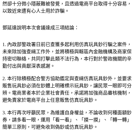
然卻十分微小隱蔽難被發覺，且透過電商平台取得十分容易，
以致近來遭有心人士用於詐騙。
鄧延達說明本次會議達成三項結論：
1. 內政部警政署日前已查獲多起利用仿真玩具鈔行騙之案件，
未來除加強查緝工作外，並將積極與轄區內金融機構及商家保
持密切聯絡，共同打擊此類不法行為，本行對於警政機關的辛
勤付出與貢獻深表感謝。
2. 本行除積極配合警方協助鑑定與查緝仿真玩具鈔外，並要求
販售玩具鈔必須在鈔體上明確標示玩具鈔，讓民眾一眼即可分
辨。電商業者本於企業社會責任，承諾將加強商品審核機制，
避免賣家於電商平台上任意販售仿真玩具鈔。
3. 本行再次呼籲民眾，為維護自身權益，不論收到何種面額鈔
券，請多看一眼，運用「看一看」、「摸一摸」、「轉一轉」
簡單三原則，可避免收到偽鈔或仿真玩具鈔。