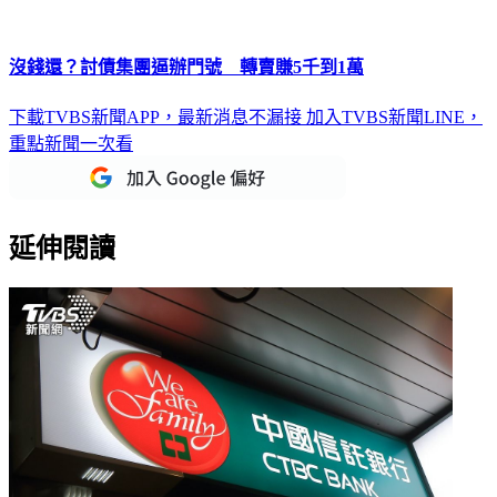
沒錢還？討債集團逼辦門號 轉賣賺5千到1萬
下載TVBS新聞APP，最新消息不漏接
加入TVBS新聞LINE，
重點新聞一次看
延伸閱讀