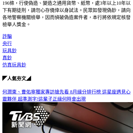
196條，行使偽造、變造之通用貨幣、紙幣，處3年以上10年以
下有期徒刑，請勿心存僥倖以身試法。民眾如發現偽鈔，請向
各地警察機關檢舉，因而偵破偽造案件者，本行將依規定核發
檢舉人獎金。
詐騙
央行
玩具鈔
真鈔
仿真玩具鈔
◤人氣夯文◢
何潤東、曹佑寧獨家專訪搶先看
8月緣分排行榜 這星座遇見心
靈夥伴
超準測字!這輩子正緣何時會出現