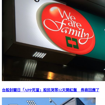
台股封關日「APP死當」股民哭等12天開紅盤 券商回應了