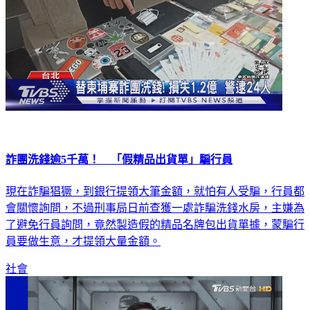
詐團洗錢逾5千萬！ 「假精品出貨單」騙行員
現在詐騙猖獗，到銀行提領大筆金額，就怕有人受騙，行員都
會關懷詢問，不過刑事局日前查獲一處詐騙洗錢水房，主嫌為
了避免行員詢問，竟然製造假的精品名牌包出貨單據，蒙騙行
員要做生意，才提領大量金額。
社會