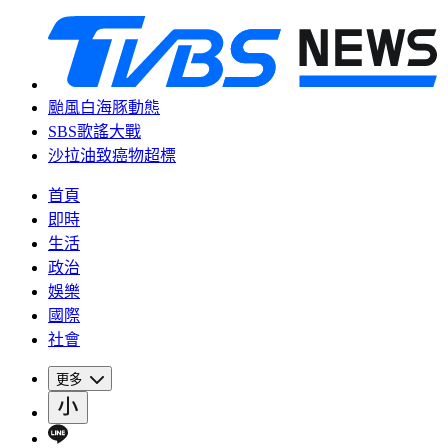
颱風白海豚動態
SBS歌謠大戰
沙拉油致癌物超標
首頁
即時
生活
政治
娛樂
國際
社會
更多