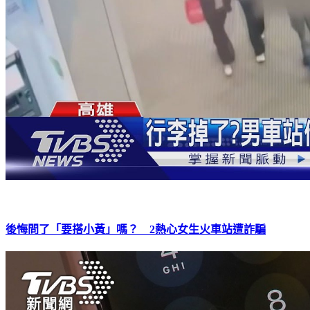
後悔問了「要搭小黃」嗎？ 2熱心女生火車站遭詐騙