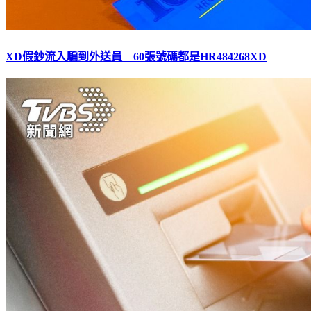
XD假鈔流入騙到外送員 60張號碼都是HR484268XD