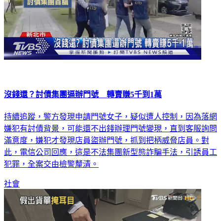
沒錢還？討債集團逼辦門號 轉賣賺5千到1萬
持續追蹤，警方發現申請門號女子，疑似遭人控制，因為落網
嫌犯有討債背景，可能還不出錢辦理門號變現，直到客服詢問
滿意度，嫌犯才發現店員盜辦門號，抓到把柄威脅店員。對
此，電信公司回應，這是不法集團新型態詐騙手法，引誘員工
犯罪，全案交由檢警釐清。
社會