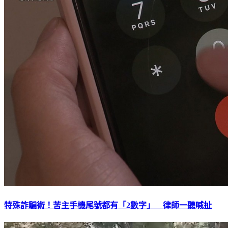
特殊詐騙術！苦主手機尾號都有「2數字」 律師一聽喊扯