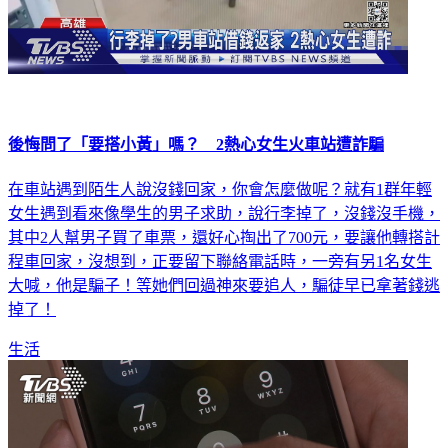
後悔問了「要搭小黃」嗎？ 2熱心女生火車站遭詐騙
在車站遇到陌生人說沒錢回家，你會怎麼做呢？就有1群年輕
女生遇到看來像學生的男子求助，說行李掉了，沒錢沒手機，
其中2人幫男子買了車票，還好心掏出了700元，要讓他轉搭計
程車回家，沒想到，正要留下聯絡電話時，一旁有另1名女生
大喊，他是騙子！等她們回過神來要追人，騙徒早已拿著錢逃
掉了！
生活