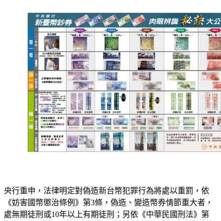
央行重申，法律明定對偽造新台幣犯罪行為將處以重罰，依
《妨害國幣懲治條例》第3條，偽造、變造幣券情節重大者，
處無期徒刑或10年以上有期徒刑；另依《中華民國刑法》第