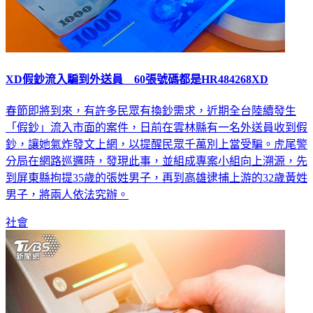
XD假鈔流入騙到外送員 60張號碼都是HR484268XD
春節即將到來，有許多民眾有換鈔需求，近期全台陸續發生
「假鈔」流入市面的案件，日前在雲林縣有一名外送員收到假
鈔，讓她氣炸發文上網，以提醒民眾千萬別上當受騙。虎尾警
分局在網路巡邏時，發現此事，並組成專案小組向上溯源，先
到屏東縣拘提35歲的張姓男子，再到高雄逮捕上游的32歲黃姓
男子，將兩人依法究辦。
社會