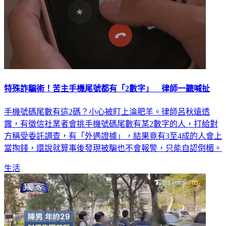
特殊詐騙術！苦主手機尾號都有「2數字」 律師一聽喊扯
手機號碼尾數有這2碼？小心被盯上淪肥羊。律師呂秋遠透
露，有徵信社業者會挑手機號碼尾數有某2數字的人，打給對
方稱受委託調查，有「外遇證據」，結果竟有3至4成的人會上
當掏錢，還說就算事後發現被騙也不會報警，只能自認倒楣。
生活