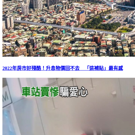
2022年房市好殘酷！升息物價回不去 「這補貼」最有感