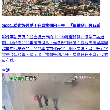
2022年房市好殘酷！升息物價回不去 「這補貼」最有感
哪件事最有感？最震撼房市的「平均地權條例」修法三讀過
關，回頭看2022年房市消息，你會想到什麼？據台灣房屋集團
趨勢中心舉辦的「2022年房市代表字」網路票選，以「升」字
拔得今年頭籌，顯示出「物價升利息升，房價升升不息」民眾
最有感。
生活