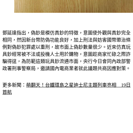
鄧延達指出，偽鈔是模仿真鈔的特徵，意圖使外觀與真鈔完全
相同，然因新台幣防偽功能良好，加上刑法與妨害國幣懲治條
例對偽鈔犯罪處以重刑，故市面上偽鈔數量很少。近來仿真玩
具鈔經常被不法或投機人士用於購物，意圖趁商家忙碌之際詐
騙得逞，為防範這類玩具鈔流通市面，央行今日會同內政部警
政署刑事警察局，邀請國內電商業者就此議題共商因應對策。
更多新聞：
萌翻天！台鐵環島之星迪士尼主題列車亮相　19日
首航