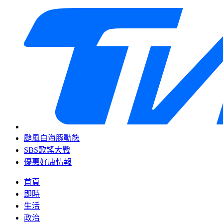
颱風白海豚動態
SBS歌謠大戰
優惠好康情報
首頁
即時
生活
政治