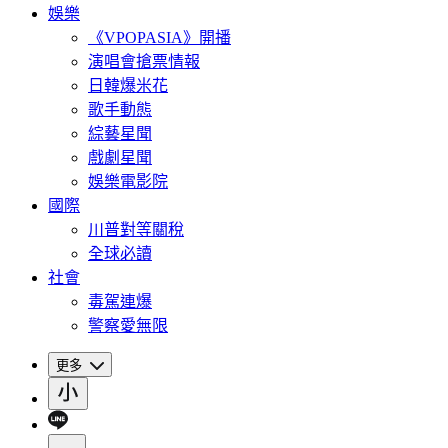
娛樂
《VPOPASIA》開播
演唱會搶票情報
日韓爆米花
歌手動態
綜藝星聞
戲劇星聞
娛樂電影院
國際
川普對等關稅
全球必讀
社會
毒駕連爆
警察愛無限
更多