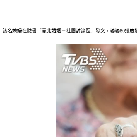
該名媳婦在臉書「靠北婚姻－社團討論區」發文，婆婆80幾歲