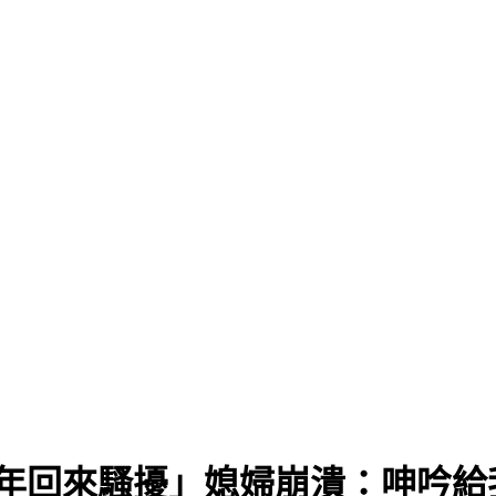
過年回來騷擾」媳婦崩潰：呻吟給