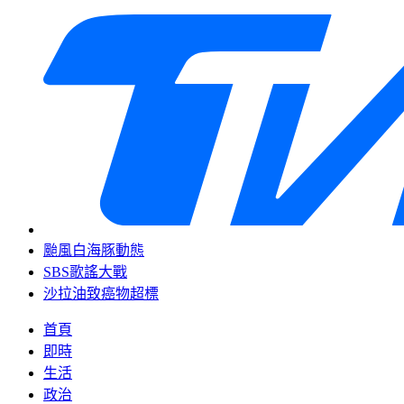
颱風白海豚動態
SBS歌謠大戰
沙拉油致癌物超標
首頁
即時
生活
政治