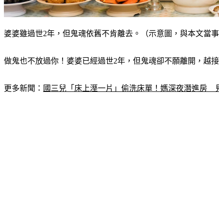
婆婆雖過世2年，但鬼魂依舊不肯離去。（示意圖，與本文當事人無關／
做鬼也不放過你！婆婆已經過世2年，但鬼魂卻不願離開，越
更多新聞：
國三兒「床上溼一片」偷洗床單！媽深夜潛進房　