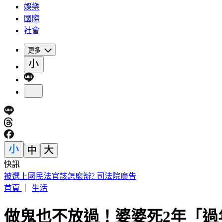
娛樂
國際
社會
更多
快訊
美股開盤／聯準會升息疑慮意外減緩！標普、那指「雙開高」
首頁
｜
生活
做鬼也不放過！婆婆死2年「