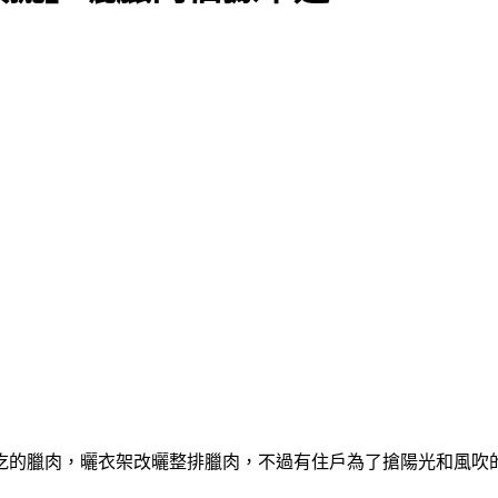
吃的臘肉，曬衣架改曬整排臘肉，不過有住戶為了搶陽光和風吹