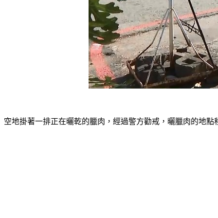
空地掛著一排正在曬乾的臘肉，經過警方勸戒，曬臘肉的地點