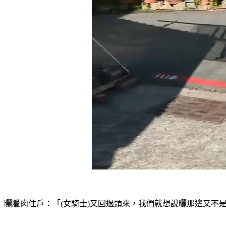
曬臘肉住戶：「(女騎士)又回過頭來，我們就想說曬那邊又不