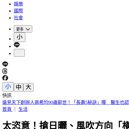
娛樂
國際
社會
更多
快訊
美股開盤／聯準會升息疑慮意外減緩！標普、那指「雙開高」
首頁
｜
生活
太恣意！搶日曬、風吹方向「