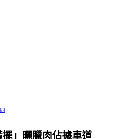
橫擺」曬臘肉佔據車道