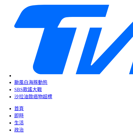
颱風白海豚動態
SBS歌謠大戰
沙拉油致癌物超標
首頁
即時
生活
政治