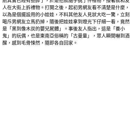
前其實已經有些醉了，於是他就隨手挑了件禮物，接著就和友
人在大街上拆禮物。打開之後，起初男網友看不清楚是什麼，
以為是個擺設用的小娃娃，不料其他友人見狀大吃一驚，立刻
喝斥男網友立馬扔掉，隨後把娃娃拿到燈光下仔細一看，竟然
是「黑到像木炭的嬰兒屍體」。事後友人指出，這是「養小
鬼」的玩偶，也是東南亞俗稱的「古曼童」，眾人瞬間嚇到酒
醒，感到毛骨悚然，隨即各自回家。