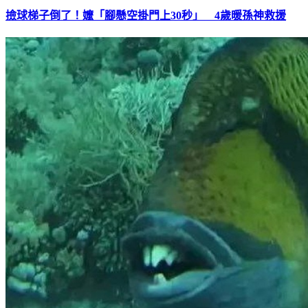
撿球梯子倒了！嬤「腳懸空掛門上30秒」 4歲暖孫神救援