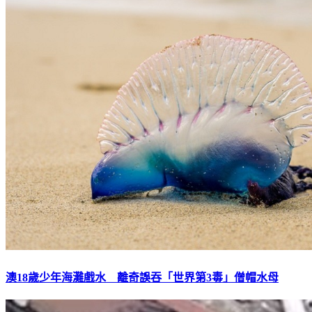
澳18歲少年海灘戲水 離奇誤吞「世界第3毒」僧帽水母