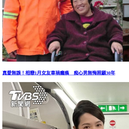
真愛無誤！相戀1月女友車禍癱瘓 痴心男無悔照顧30年