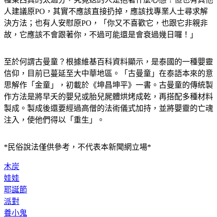
人建議原PO，其實不應該直接扔掉，應該找專業人士尋求解
決方法；也有人安慰原PO，「你又不喜歡它，也跟它非親非
故，它應該不會跟著你，不過可能還是會衰過幾日囉！」
至於何謂古曼童？根據維基百科資料顯示，是泰國的一種嬰靈
信仰，目前已蔓延至大中華地區。「古曼童」在泰語本來的意
思解作「金童」，初載於《坤昌坤平》一書。古曼童的傳統製
作方法是將早夭的嬰兒或胎兒屍體烘烤成乾，再搭配多種材料
製成。製成後還要經過高僧的法術儀式加持，並將嬰靈的亡魂
注入，使他們得以「重生」。
*民俗說法僅供參考，不代表本新聞網立場*
木炭
娃娃
耶誕節
派對
養小鬼