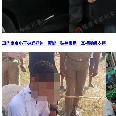
車內幽會小王被尪抓包 妻辯「貼補家用」真相曝網支持