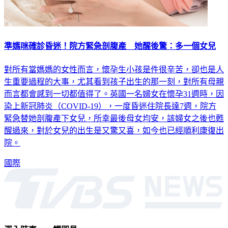
準媽咪確診昏迷！院方緊急剖腹產 她醒後驚：多一個女兒
對所有當媽媽的女性而言，懷孕生小孩是件很辛苦，卻也是人
生重要過程的大事，尤其看到孩子出生的那一刻，對所有母親
而言都會感到一切都值得了。英國一名婦女在懷孕31週時，因
染上新冠肺炎（COVID-19），一度昏迷住院長達7週，院方
緊急替她剖腹產下女兒，所幸最後母女均安，該婦女之後也甦
醒過來，對於女兒的出生是又驚又喜，如今也已經順利康復出
院。
國際