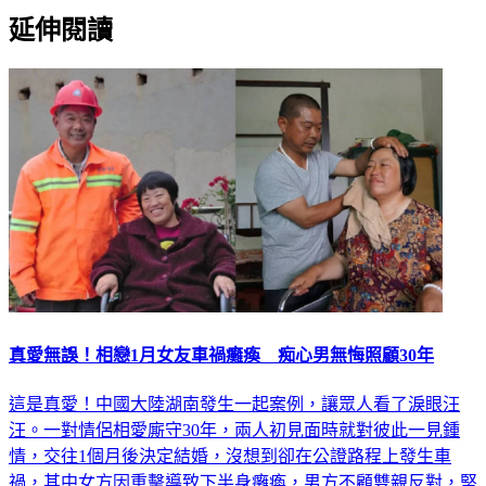
延伸閱讀
真愛無誤！相戀1月女友車禍癱瘓 痴心男無悔照顧30年
這是真愛！中國大陸湖南發生一起案例，讓眾人看了淚眼汪
汪。一對情侶相愛廝守30年，兩人初見面時就對彼此一見鍾
情，交往1個月後決定結婚，沒想到卻在公證路程上發生車
禍，其中女方因重擊導致下半身癱瘓，男方不顧雙親反對，堅