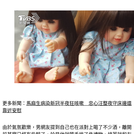
更多新聞：
馬麻生病染新冠半夜狂咳嗽　忠心汪整夜守床邊還
靠近安慰
由於氣氛歡樂，男網友提到自己也在派對上喝了不少酒，離開