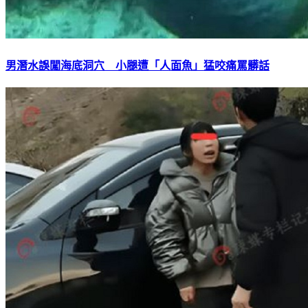
男潛水誤闖海底洞穴 小腿遭「人面魚」猛咬痛罵髒話