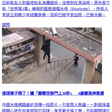
日前和友人到當地知名海灘遊玩，沒想到在游泳時，意外吞下
有「世界第3毒」稱號的藍瓶僧帽水母（Bluebottle），所有人
見狀立刻將少年送醫急救，目前已經平安出院，已無大礙。
國際
撿球梯子倒了！嬤「腳懸空掛門上30秒」 4歲暖孫神救援
中國大陸網路最近流傳一段影片，引發眾人熱議。一對祖孫當
時開心地在自家庭院打羽球，享受著天倫之樂，不料期間球打