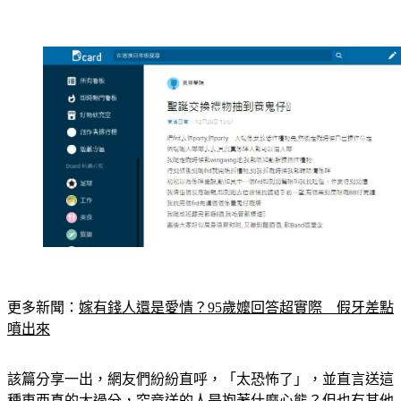
更多新聞：
嫁有錢人還是愛情？95歲嬤回答超實際　假牙差點
噴出來
該篇分享一出，網友們紛紛直呼，「太恐怖了」，並直言送這
種東西真的太過分，究竟送的人是抱著什麼心態？但也有其他