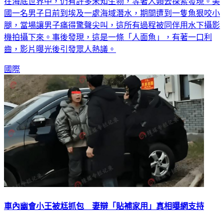
在海底世界中，仍有許多未知生物，等著人類去探索發現。美
國一名男子日前到埃及一處海域潛水，期間遭到一隻魚狠咬小
腿，當場讓男子痛得驚聲尖叫，這所有過程被同伴用水下攝影
機拍攝下來。事後發現，這是一條「人面魚」，有著一口利
齒，影片曝光後引發眾人熱議。
國際
車內幽會小王被尪抓包 妻辯「貼補家用」真相曝網支持