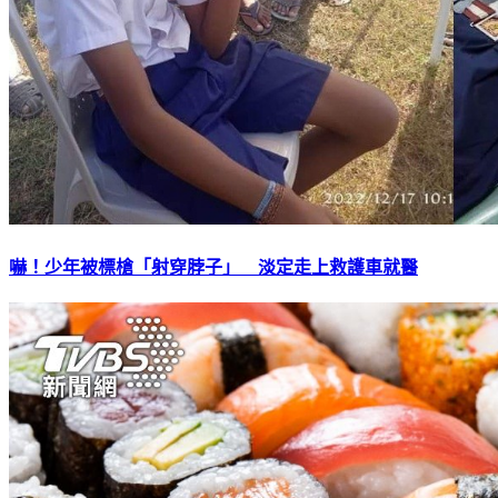
嚇！少年被標槍「射穿脖子」 淡定走上救護車就醫