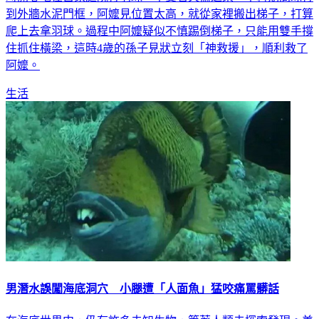
到外牆水泥門框，阿嬤見位置太高，就從家裡搬出梯子，打算
爬上去拿羽球。過程中阿嬤疑似不慎踢倒梯子，只能用雙手撐
住抓住橫梁，這時4歲的孫子見狀立刻「神救援」，順利救了
阿嬤。
生活
男潛水誤闖海底洞穴 小腿遭「人面魚」猛咬痛罵髒話