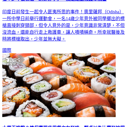
印度日前發生一起令人匪夷所思的事件！奧里薩邦（Odisha）
一所中學日前舉行運動會，一名14歲少年意外被同學擲出的標
槍直接刺穿頸部，但令人意外的是，少年意識非常清楚，不但
沒流血，還能自行走上救護車，讓人嘖嘖稱奇。所幸就醫後及
時將標槍取出，少年並無大礙。
國際