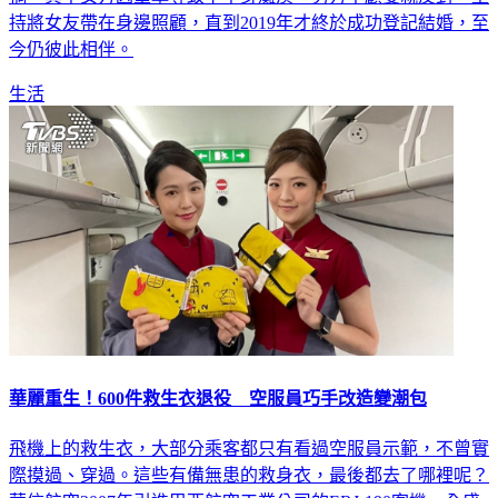
持將女友帶在身邊照顧，直到2019年才終於成功登記結婚，至
今仍彼此相伴。
生活
華麗重生！600件救生衣退役 空服員巧手改造變潮包
飛機上的救生衣，大部分乘客都只有看過空服員示範，不曾實
際摸過、穿過。這些有備無患的救身衣，最後都去了哪裡呢？