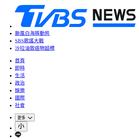
颱風白海豚動態
SBS歌謠大戰
沙拉油致癌物超標
首頁
即時
生活
政治
娛樂
國際
社會
更多