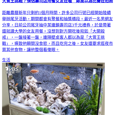
大胃王挑戰？情侶壽司店用餐女友狂嗑 鄰桌以為比賽狂拍照
距離農曆新年只剩約1個月時間，許多公司行號已經開始陸續
舉辦尾牙活動，期間都會有聚餐和抽獎橋段。最近一名男網友
分享，日前公司尾牙抽中某連鎖壽司店3千元禮券，於是帶著
還就讀大學的女友用餐。沒想到對方開吃後宛如「大開殺
戒」，一盤接著一盤，連隔壁桌客人都以為是「大胃王挑
戰」，導致他瞬間沒食慾，而且吃完之後，女友還要求逛夜市
買其他食物，讓他整個看傻眼。
生活