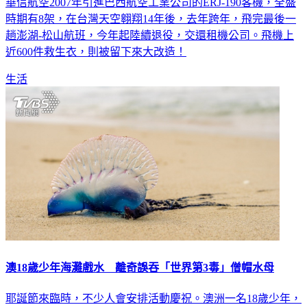
華信航空2007年引進巴西航空工業公司的ERJ-190客機，全盛
時期有8架，在台灣天空翱翔14年後，去年跨年，飛完最後一
趟澎湖-松山航班，今年起陸續退役，交還租機公司。飛機上
近600件救生衣，則被留下來大改造！
生活
澳18歲少年海灘戲水 離奇誤吞「世界第3毒」僧帽水母
耶誕節來臨時，不少人會安排活動慶祝。澳洲一名18歲少年，