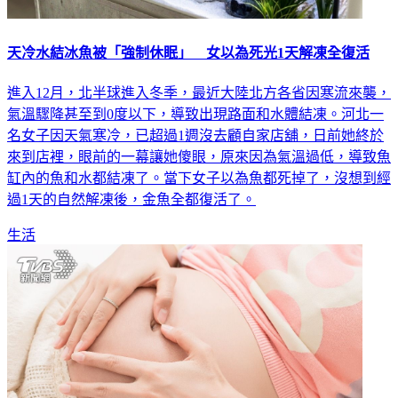
天冷水結冰魚被「強制休眠」 女以為死光1天解凍全復活
進入12月，北半球進入冬季，最近大陸北方各省因寒流來襲，
氣溫驟降甚至到0度以下，導致出現路面和水體結凍。河北一
名女子因天氣寒冷，已超過1週沒去顧自家店舖，日前她終於
來到店裡，眼前的一幕讓她傻眼，原來因為氣溫過低，導致魚
缸內的魚和水都結凍了。當下女子以為魚都死掉了，沒想到經
過1天的自然解凍後，金魚全都復活了。
生活