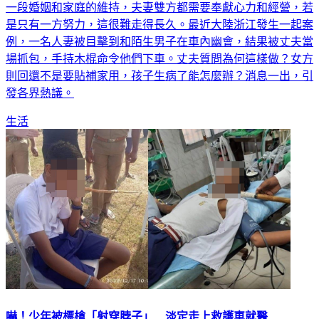
一段婚姻和家庭的維持，夫妻雙方都需要奉獻心力和經營，若
是只有一方努力，這很難走得長久。最近大陸浙江發生一起案
例，一名人妻被目擊到和陌生男子在車內幽會，結果被丈夫當
場抓包，手持木棍命令他們下車。丈夫質問為何這樣做？女方
則回還不是要貼補家用，孩子生病了能怎麼辦？消息一出，引
發各界熱議。
生活
嚇！少年被標槍「射穿脖子」 淡定走上救護車就醫