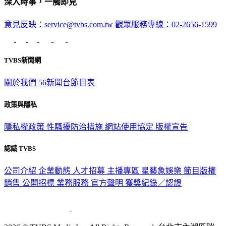
深入時事，一觸即見
意見反映：service@tvbs.com.tw
觀眾服務專線：02-2656-1599
TVBS新聞網
關於我們
56新聞台節目表
政策與隱私
隱私權政策
性騷擾防治措施
網站使用協定
版權宣告
認識 TVBS
公司介紹
企業動態
人才招募
主播專區
星藝象娛樂
節目版權
銷售
公開招標
業務服務
官方聲明
獲獎紀錄／認證