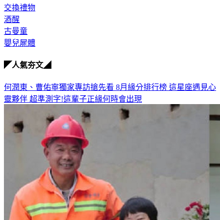
交換禮物
酒醒
古曼童
嬰兒屍體
◤人氣夯文◢
何潤東、曹佑寧獨家專訪搶先看
8月緣分排行榜 這星座遇見心
靈夥伴
超準測字!這輩子正緣何時會出現