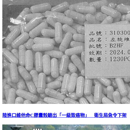
陸進口維他命C膠囊殼驗出「一級致癌物」 衛生局急令下架