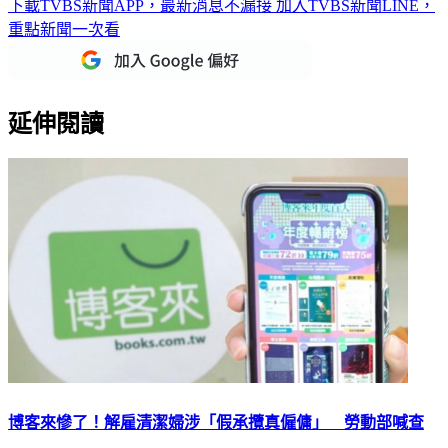
下載TVBS新聞APP，最新消息不漏接
加入TVBS新聞LINE，
重點新聞一次看
延伸閱讀
博客來慘了！解雇清潔婦涉「假承攬真僱傭」 勞動部喊查