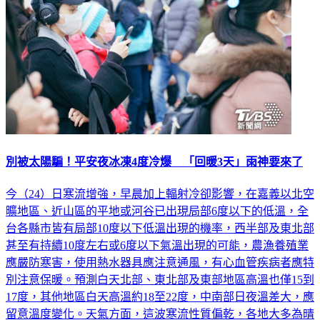
別被太陽騙！平安夜冰凍4度冷爆 「回暖3天」雨神要來了
今（24）日寒流增強，早晨加上輻射冷卻影響，在嘉義以北空
曠地區、近山區的平地或河谷已出現局部6度以下的低溫，全
台各縣市皆有局部10度以下低溫出現的機率，西半部及東北部
甚至有持續10度左右或6度以下氣溫出現的可能，農漁養殖業
應嚴防寒害，使用熱水器具應注意通風，有心血管疾病者應特
別注意保暖。預測白天北部、東北部及東部地區高溫也僅15到
17度，其他地區白天高溫約18至22度，中南部日夜溫差大，應