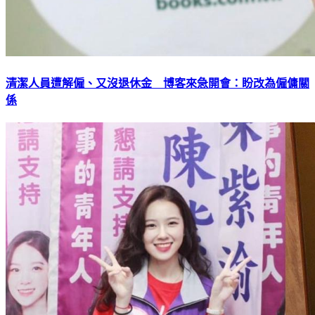
清潔人員遭解僱、又沒退休金 博客來急開會：盼改為僱傭關
係