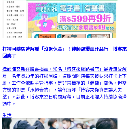
打掃阿姨突遭解雇「沒退休金」！律師踢爆血汗惡行 博客來
回應了
律師陳又新在臉書揭露，知名「博客來網路書店」最近無故解
雇一名年資20年的打掃阿姨，這期間阿姨每天被要求打卡上下
班，工作全依照主管指事，是非常標準的「僱傭」關係，但雙
方簽的卻是「承攬合約」，讓他直呼「博客來你真是讓人失
望」。對此，博客來23日晚間解釋，目前正和婦人持續協商溝
通中。
生活