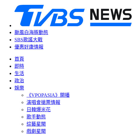
颱風白海豚動態
SBS歌謠大戰
優惠好康情報
首頁
即時
生活
政治
娛樂
《VPOPASIA》開播
演唱會搶票情報
日韓爆米花
歌手動態
綜藝星聞
戲劇星聞