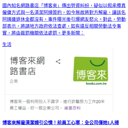
國內知名網路書店「博客來」傳出勞資糾紛，疑似以假承攬真
僱傭方式與一名清潔阿姨簽約，如今無故將對方解雇，讓該名
阿姨連退休金都沒有，事件曝光後引爆網友怒火。對此，勞動
部表示，將請地方政府依法查處，如有違反相關勞動法令事
實，將由裁罰機關依法處罰。更多新聞：
生活