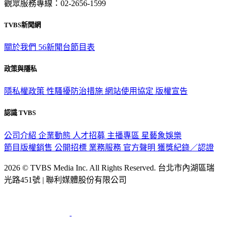
觀眾服務專線：02-2656-1599
TVBS新聞網
關於我們
56新聞台節目表
政策與隱私
隱私權政策
性騷擾防治措施
網站使用協定
版權宣告
認識 TVBS
公司介紹
企業動態
人才招募
主播專區
星藝象娛樂
節目版權銷售
公開招標
業務服務
官方聲明
獲獎紀錄／認證
2026 © TVBS Media Inc. All Rights Reserved. 台北市內湖區瑞
光路451號 | 聯利媒體股份有限公司