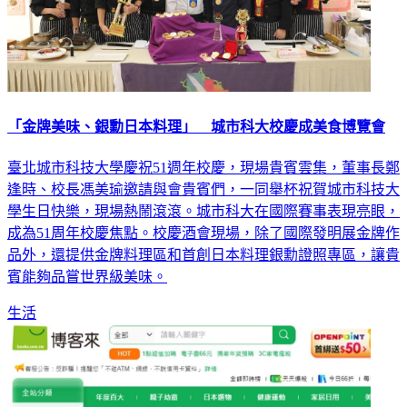
「金牌美味、銀勳日本料理」 城市科大校慶成美食博覽會
臺北城市科技大學慶祝51週年校慶，現場貴賓雲集，董事長鄭
逢時、校長馮美瑜邀請與會貴賓們，一同舉杯祝賀城市科技大
學生日快樂，現場熱鬧滾滾。城市科大在國際賽事表現亮眼，
成為51周年校慶焦點。校慶酒會現場，除了國際發明展金牌作
品外，還提供金牌料理區和首創日本料理銀勳證照專區，讓貴
賓能夠品嘗世界級美味。
生活