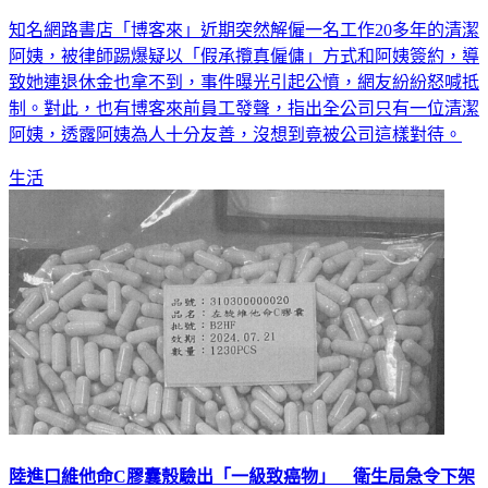
博客來解雇清潔婦引公憤！前員工心寒：全公司僅她1人掃
知名網路書店「博客來」近期突然解僱一名工作20多年的清潔
阿姨，被律師踢爆疑以「假承攬真僱傭」方式和阿姨簽約，導
致她連退休金也拿不到，事件曝光引起公憤，網友紛紛怒喊抵
制。對此，也有博客來前員工發聲，指出全公司只有一位清潔
阿姨，透露阿姨為人十分友善，沒想到竟被公司這樣對待。
生活