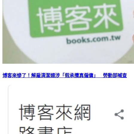
博客來慘了！解雇清潔婦涉「假承攬真僱傭」 勞動部喊查