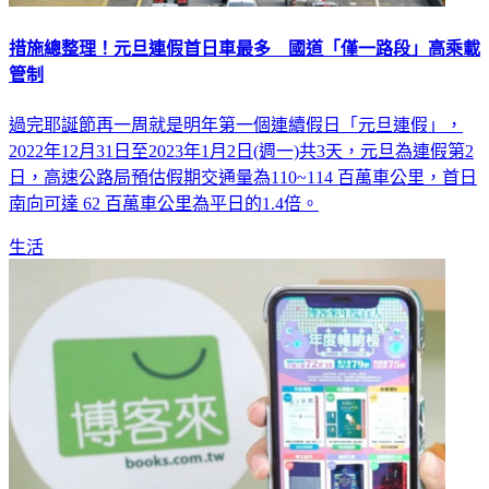
措施總整理！元旦連假首日車最多 國道「僅一路段」高乘載
管制
過完耶誕節再一周就是明年第一個連續假日「元旦連假」，
2022年12月31日至2023年1月2日(週一)共3天，元旦為連假第2
日，高速公路局預估假期交通量為110~114 百萬車公里，首日
南向可達 62 百萬車公里為平日的1.4倍。
生活