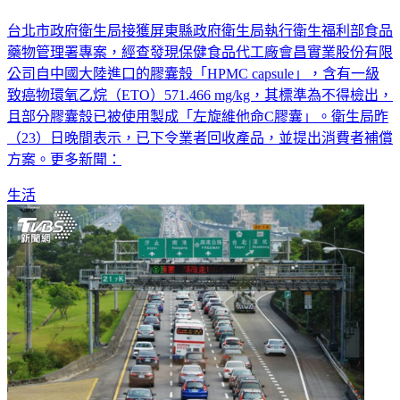
陸進口維他命C膠囊殼驗出「一級致癌物」 衛生局急令下架
台北市政府衛生局接獲屏東縣政府衛生局執行衛生福利部食品
藥物管理署專案，經查發現保健食品代工廠會昌實業股份有限
公司自中國大陸進口的膠囊殼「HPMC capsule」，含有一級
致癌物環氧乙烷（ETO）571.466 mg/kg，其標準為不得檢出，
且部分膠囊殼已被使用製成「左旋維他命C膠囊」。衛生局昨
（23）日晚間表示，已下令業者回收產品，並提出消費者補償
方案。更多新聞：
生活