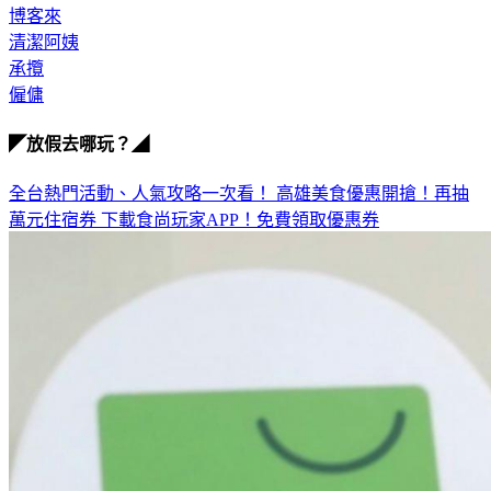
總經理
博客來
清潔阿姨
承攬
僱傭
◤放假去哪玩？◢
全台熱門活動、人氣攻略一次看！
高雄美食優惠開搶！再抽
萬元住宿券
下載食尚玩家APP！免費領取優惠券