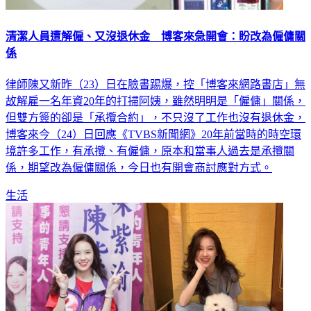
清潔人員遭解僱、又沒退休金 博客來急開會：盼改為僱傭關
係
律師陳又新昨（23）日在臉書踢爆，控「博客來網路書店」無
故解雇一名年資20年的打掃阿姨，雖然明明是「僱傭」關係，
但雙方簽的卻是「承攬合約」，不只沒了工作也沒有退休金，
博客來今（24）日回應《TVBS新聞網》20年前當時的時空環
境許多工作，有承攬、有僱傭，原本和當事人過去是承攬關
係，期望改為僱傭關係，今日也有開會商討應對方式。
生活