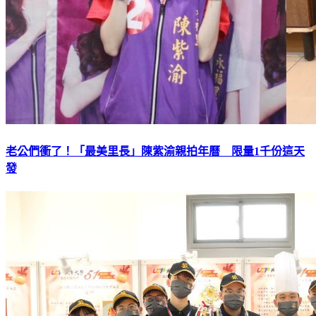
老公們衝了！「最美里長」陳紫渝親拍年曆 限量1千份這天
發