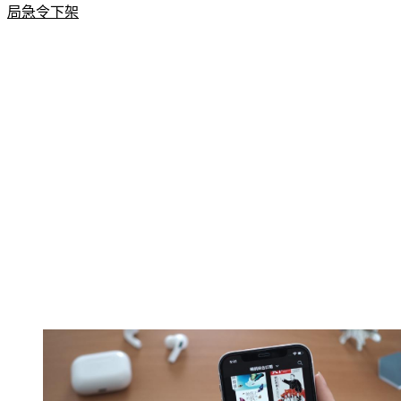
更多新聞：
陸進口維他命C膠囊殼驗出「一級致癌物」　衛生
局急令下架