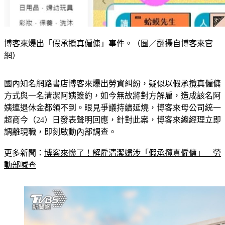
博客來爆出「假承攬真僱傭」事件。（圖／翻攝自博客來官
網）
國內知名網路書店博客來爆出勞資糾紛，疑似以假承攬真僱傭
方式與一名清潔阿姨簽約，如今無故將對方解雇，造成該名阿
姨連退休金都領不到。眼見爭議持續延燒，博客來母公司統一
超商今（24）日發表聲明回應，針對此案，博客來總經理立即
調離現職，即刻啟動內部調查。
更多新聞：
博客來慘了！解雇清潔婦涉「假承攬真僱傭」　勞
動部喊查