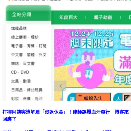
打掃阿姨突遭解雇「沒退休金」！律師踢爆血汗惡行 博客來
回應了