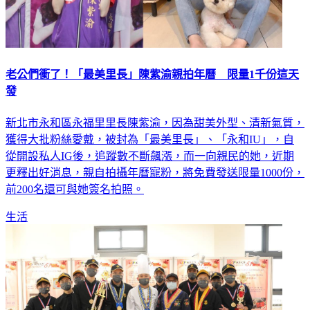
老公們衝了！「最美里長」陳紫渝親拍年曆 限量1千份這天
發
新北市永和區永福里里長陳紫渝，因為甜美外型、清新氣質，
獲得大批粉絲愛戴，被封為「最美里長」、「永和IU」，自
從開設私人IG後，追蹤數不斷飆漲，而一向親民的她，近期
更釋出好消息，親自拍攝年曆寵粉，將免費發送限量1000份，
前200名還可與她簽名拍照。
生活