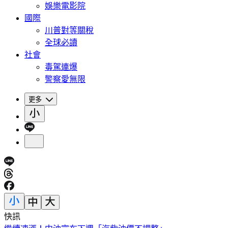
娛樂電影院
國際
川普對等關稅
全球必讀
社會
毒駕連爆
警察愛無限
更多
快訊