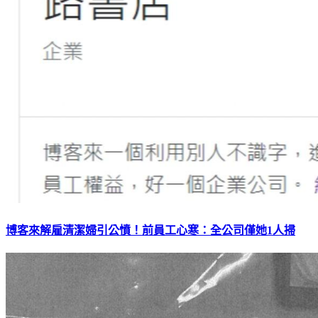
博客來解雇清潔婦引公憤！前員工心寒：全公司僅她1人掃