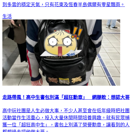
留意溫度變化。天氣方面，這波寒流性質偏乾，各地大多為晴
到多雲的穩定天氣，只有花東及恆春半島偶爾有零星飄雨。
生活
走路帶風！高中生書包別滿「超狂勳章」 網腿軟：想認大哥
高中玩社團是人生必做大事，不少人甚至會在低年級時把社團
活動當作生活重心，投入大量休閒時間培養興趣。就有民眾捕
獲一位「超狂高中生」，書包上別滿了榮譽勳章，讓看到的人