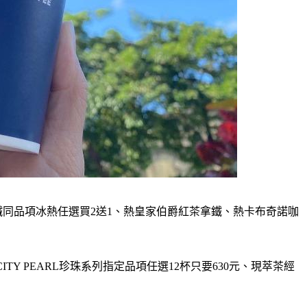
、特大拿鐵同品項冰熱任選買2送1、熱皇家伯爵紅茶拿鐵、熱卡布奇諾咖
ITY PEARL珍珠系列指定品項任選12杯只要630元、現萃茶經