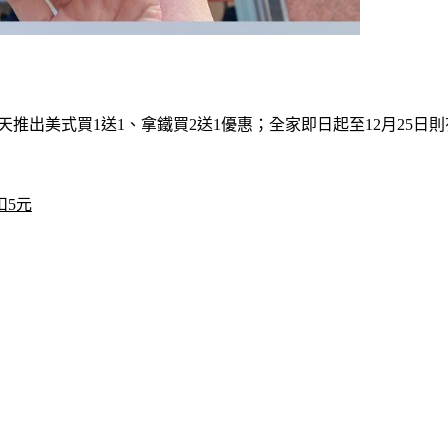
時3天推出美式買1送1、拿鐵買2送1優惠；全家即日起至12月25
扣5元