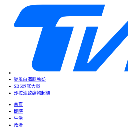
颱風白海豚動態
SBS歌謠大戰
沙拉油致癌物超標
首頁
即時
生活
政治