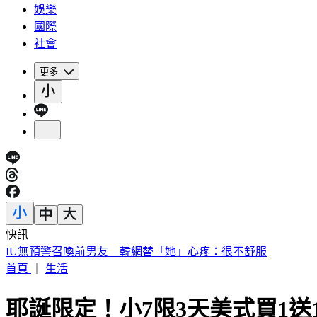
娛樂
國際
社會
更多
快訊
快訊／財神爺不在家 威力彩頭獎、二獎雙槓龜
首頁
｜
生活
耶誕限定！小7限3天美式買1送