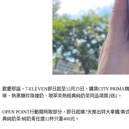
歡慶耶誕，7-ELEVEN即日起至12月25日，購買CITY P
啡、熱黑糖珍珠撞奶、現萃茶熱經典純奶茶同品項買2送2。
OPEN POINT行動隨時取部分，即日起連7天推出特大拿鐵/美式
典純奶茶/純奶青任選12杯只要400元。