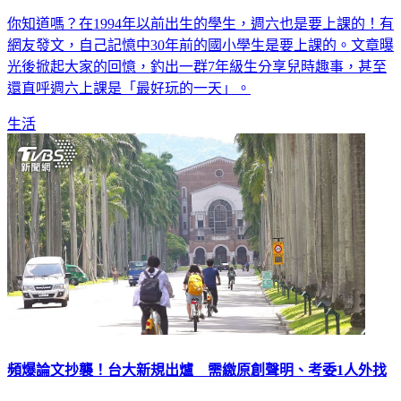
你知道嗎？在1994年以前出生的學生，週六也是要上課的！有
網友發文，自己記憶中30年前的國小學生是要上課的。文章曝
光後掀起大家的回憶，釣出一群7年級生分享兒時趣事，甚至
還直呼週六上課是「最好玩的一天」。
生活
頻爆論文抄襲！台大新規出爐 需繳原創聲明、考委1人外找