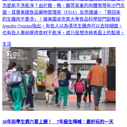
怎麼能不洗乾淨？由於雞、鴨、鵝等家禽的肉體常帶有沙門氏
菌，其實美國食品藥物管理局（FDA）反而建議，「買回來
的生雞肉不要洗」！據美國卓克索大學食品科學部門副教授
Jennifer Quinlan指出，有些人以為清洗生雞肉可以去除細菌，
也有些人單純覺得食材不乾淨，或只是想洗掉表面上的黏液。
生活
30年前學生週六要上課！ 7年級生嗨喊：最好玩的一天