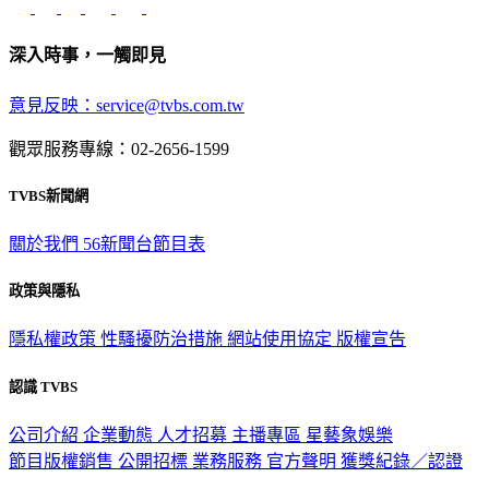
深入時事，一觸即見
意見反映：service@tvbs.com.tw
觀眾服務專線：02-2656-1599
TVBS新聞網
關於我們
56新聞台節目表
政策與隱私
隱私權政策
性騷擾防治措施
網站使用協定
版權宣告
認識 TVBS
公司介紹
企業動態
人才招募
主播專區
星藝象娛樂
節目版權銷售
公開招標
業務服務
官方聲明
獲獎紀錄／認證