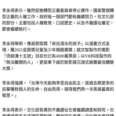
李永得表示，雖然促進轉型正義委員會停止運作，國家整個轉
型正義的人權工作，政府每一個部門都有繼續努力，在文化部
的部分，主要包括人權教育、口述歷史，以及不義遺址審定，
都會繼續執行。
李永得舉例，像是蔡焜霖「來自清水的孩子」以漫畫方式呈
現，獲2021金鼎獎兒童及少年類圖書獎；姚文智製作的電影
「流麻溝十五號」目前也已有4000萬票房；以VR科技製作的
「無法離開的人」，更是拿下威尼斯影展沉浸式競賽最佳體驗
大獎。
李永得強調，「台灣今天能夠享受自由民主，是過去那麼多的
前輩犧牲個人的生命、自由而得，值得我們再一次表達最高的
敬意。」
李永得表示，文化部負責的不義遺址也會繼續調查和研究，也