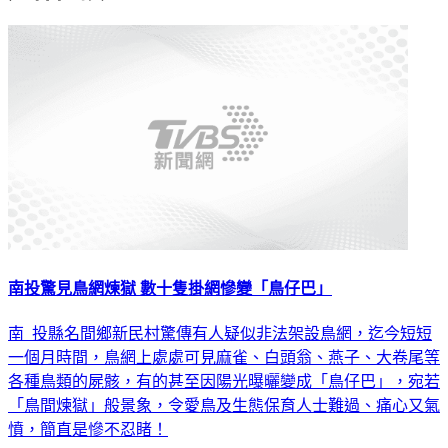
南投驚見鳥網煉獄 數十隻掛網慘變「鳥仔巴」
南 投縣名間鄉新民村驚傳有人疑似非法架設鳥網，迄今短短
一個月時間，鳥網上處處可見麻雀、白頭翁、燕子、大卷尾等
各種鳥類的屍骸，有的甚至因陽光曝曬變成「鳥仔巴」，宛若
「鳥間煉獄」般景象，令愛鳥及生態保育人士難過、痛心又氣
憤，簡直是慘不忍睹！