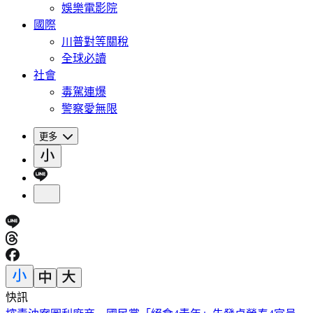
娛樂電影院
國際
川普對等關稅
全球必讀
社會
毒駕連爆
警察愛無限
更多
快訊