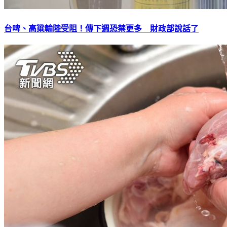
台啤、高粱輸陸受阻！傳下週恐禁更多 財政部說話了