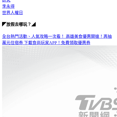
研究
李永得
世界人權日
◤放假去哪玩？◢
全台熱門活動、人氣攻略一次看！
高雄美食優惠開搶！再抽
萬元住宿券
下載食尚玩家APP！免費領取優惠券