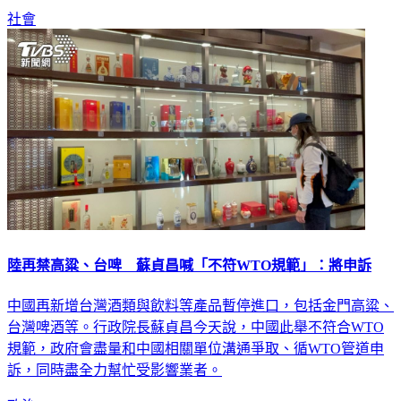
社會
陸再禁高粱、台啤 蘇貞昌喊「不符WTO規範」：將申訴
中國再新增台灣酒類與飲料等產品暫停進口，包括金門高粱、
台灣啤酒等。行政院長蘇貞昌今天說，中國此舉不符合WTO
規範，政府會盡量和中國相關單位溝通爭取、循WTO管道申
訴，同時盡全力幫忙受影響業者。