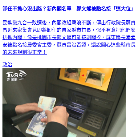
卸任不擔心沒出路？新內閣名單 鄭文燦被點名接「這大位」
民進黨九合一敗選後，內閣改組聲浪不斷，傳出行政院長蘇貞
昌近來密集會見即將卸任的自家縣市首長，似乎有意把他們安
排進內閣，像是桃園市長鄭文燦可能接副閣揆，屏東縣長潘孟
安被點名接農委會主委，蘇貞昌沒否認，還說關心這些縣市長
的未來規劃很正常！
政治