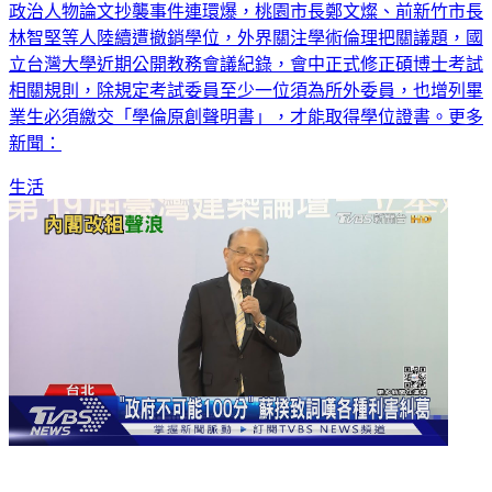
政治人物論文抄襲事件連環爆，桃園市長鄭文燦、前新竹市長
林智堅等人陸續遭撤銷學位，外界關注學術倫理把關議題，國
立台灣大學近期公開教務會議紀錄，會中正式修正碩博士考試
相關規則，除規定考試委員至少一位須為所外委員，也增列畢
業生必須繳交「學倫原創聲明書」，才能取得學位證書。更多
新聞：
生活