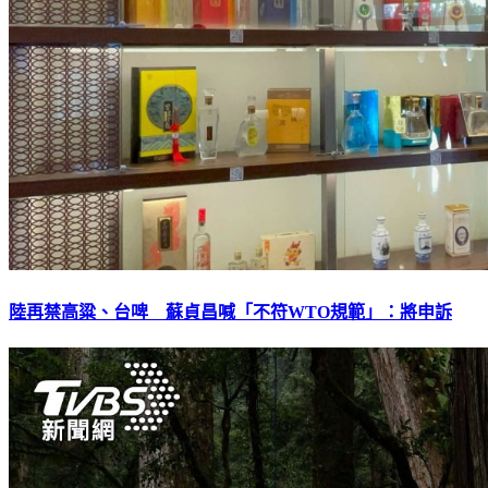
陸再禁高粱、台啤 蘇貞昌喊「不符WTO規範」：將申訴