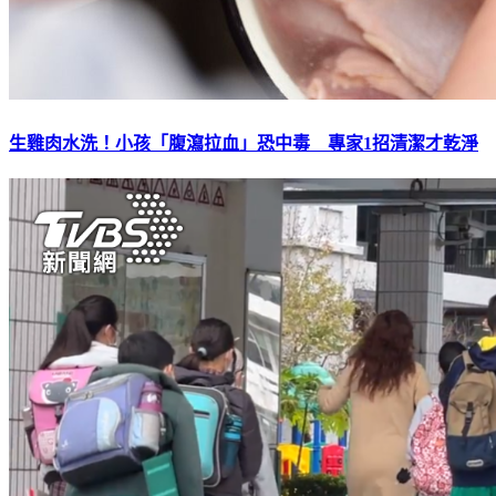
生雞肉水洗！小孩「腹瀉拉血」恐中毒 專家1招清潔才乾淨