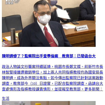
陳明通慘了？監察院出手查學倫案 教育部：已發函台大
政治人物論文抄襲案持續延燒，桃園市長鄭文燦、前新竹市長
林智堅接連遭撤銷學位，加上兩人共同指導教授均為國安局長
陳明通，成為外界關注焦點。如今傳出監察院已針對該案啟動
調查，教育部今（10）日證實，已配合監察院調查，函請台大
查處情形及指導教授課責情形，並提報至教育部。更多新聞：
生活