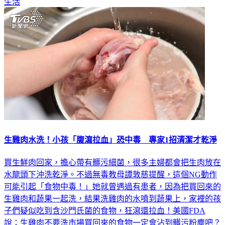
生活
生雞肉水洗！小孩「腹瀉拉血」恐中毒 專家1招清潔才乾淨
買生鮮肉回家，擔心帶有髒污細菌，很多主婦都會把生肉放在
水龍頭下沖洗乾淨。不過無毒教母譚敦慈提醒，這個NG動作
可能引起「食物中毒！」她就曾遇過有患者，因為把買回來的
生雞肉和蔬果一起洗，結果洗雞肉的水噴到蔬果上，家裡的孩
子們疑似吃到含沙門氏菌的食物，狂瀉還拉血！美國FDA
說：生雞肉不要洗市場買回來的食物一定會沾到髒污粉塵吧？