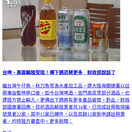
台啤、高粱輸陸受阻！傳下週恐禁更多 財政部說話了
繼台灣午仔魚、秋刀魚等漁水產加工品，遭大陸海關總署以註
冊事由暫停進口後，如今台灣啤酒、金門高梁等部分酒品，也
遭陸方禁止輸入，更傳出下週將有更多產品被禁。對此，財政
部國庫署回應，目前酒品輸陸業者共34家，已完成註冊取得編
號業者22家，其中15家已補件，以及其餘12家新申請註冊業
者，均待陸方審查中。更多新聞：