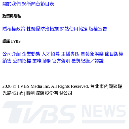
關於我們
56新聞台節目表
政策與隱私
隱私權政策
性騷擾防治措施
網站使用協定
版權宣告
認識 TVBS
公司介紹
企業動態
人才招募
主播專區
星藝象娛樂
節目版權
銷售
公開招標
業務服務
官方聲明
獲獎紀錄／認證
2026 © TVBS Media Inc. All Rights Reserved. 台北市內湖區瑞
光路451號 | 聯利媒體股份有限公司