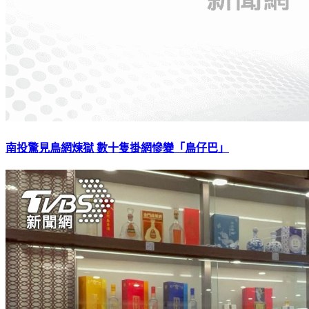
南投驚見鳥網煉獄 數十隻掛網慘變「鳥仔巴」