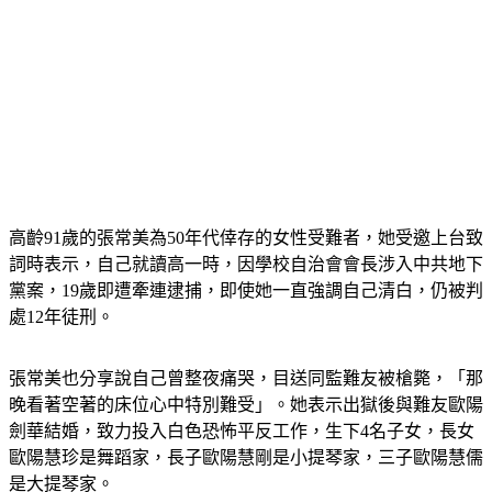
高齡91歲的張常美為50年代倖存的女性受難者，她受邀上台致
詞時表示，自己就讀高一時，因學校自治會會長涉入中共地下
黨案，19歲即遭牽連逮捕，即使她一直強調自己清白，仍被判
處12年徒刑。
張常美也分享說自己曾整夜痛哭，目送同監難友被槍斃，「那
晚看著空著的床位心中特別難受」。她表示出獄後與難友歐陽
劍華結婚，致力投入白色恐怖平反工作，生下4名子女，長女
歐陽慧珍是舞蹈家，長子歐陽慧剛是小提琴家，三子歐陽慧儒
是大提琴家。