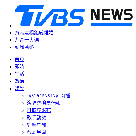
方志友楊銘威離婚
九合一大選
颱風動態
首頁
即時
生活
政治
娛樂
《VPOPASIA》開播
演唱會搶票情報
日韓爆米花
歌手動態
綜藝星聞
戲劇星聞