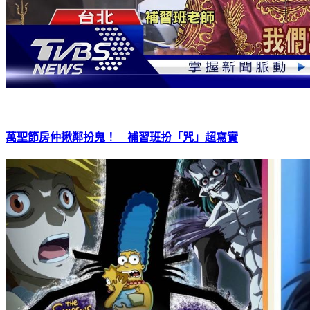
萬聖節房仲揪鄰扮鬼！ 補習班扮「咒」超寫實