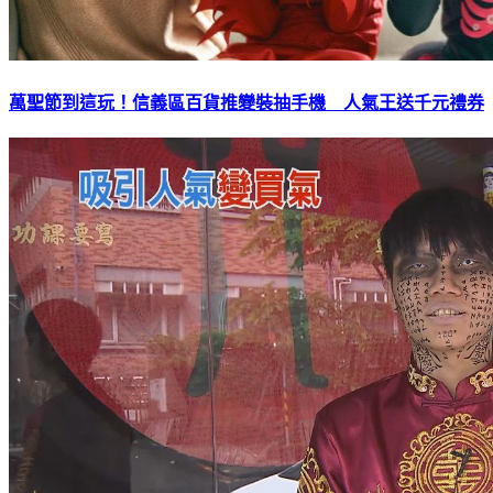
萬聖節到這玩！信義區百貨推變裝抽手機 人氣王送千元禮券