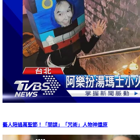
藝人陪過萬聖節！「間諜」「咒術」人物神還原