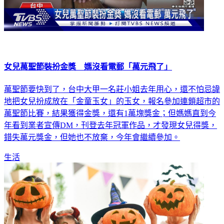
女兒萬聖節裝扮金獎 媽沒看電郵「萬元飛了」
萬聖節要快到了，台中大甲一名莊小姐去年用心，還不怕忌諱
地把女兒扮成放在「金童玉女」的玉女，報名參加連鎖超市的
萬聖節比賽，結果獲得金獎，還有1萬塊獎金；但媽媽直到今
年看到業者宣傳DM，刊登去年冠軍作品，才發現女兒得獎，
錯失萬元獎金，但她也不放棄，今年會繼續參加。
生活