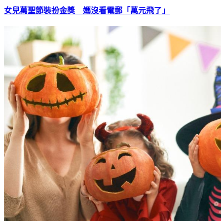
女兒萬聖節裝扮金獎 媽沒看電郵「萬元飛了」