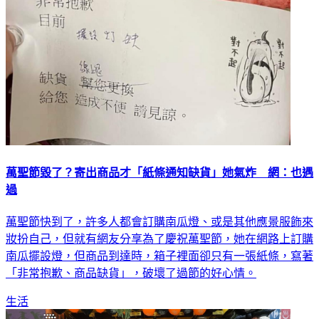
萬聖節毀了？寄出商品才「紙條通知缺貨」她氣炸 網：也遇
過
萬聖節快到了，許多人都會訂購南瓜燈、或是其他應景服飾來
妝扮自己，但就有網友分享為了慶祝萬聖節，她在網路上訂購
南瓜擺設燈，但商品到達時，箱子裡面卻只有一張紙條，寫著
「非常抱歉、商品缺貨」，破壞了過節的好心情。
生活