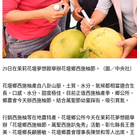
29日在茉莉花壇夢想館舉辦花壇鄉西施柚節。（圖／中央社）
花壇鄉西施柚產自八卦山脈，土質、水分、氣候都相當適合生
長，口感、水分、甜度極佳，目前正值西施柚產季，鄉公所、
鄉農會今天辦西施柚節，結合萬聖節幼童踩街，吸引買氣。
行銷西施柚等在地農特產，花壇鄉公所今天在茉莉花夢想館舉
辦「花壇鄉西施柚節，萬聖西施趴兔秀」活動，彰化縣長王惠
美、花壇鄉長顧勝敏、花壇鄉農會理事長陳榮和等人出席。王