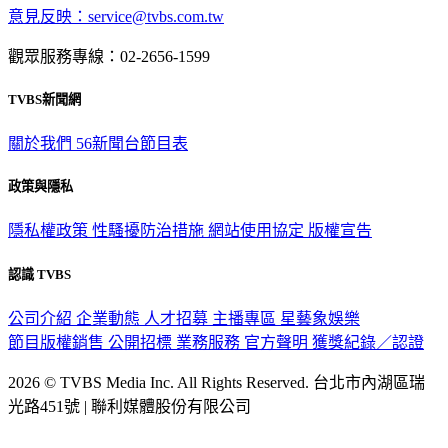
意見反映：service@tvbs.com.tw
觀眾服務專線：02-2656-1599
TVBS新聞網
關於我們
56新聞台節目表
政策與隱私
隱私權政策
性騷擾防治措施
網站使用協定
版權宣告
認識 TVBS
公司介紹
企業動態
人才招募
主播專區
星藝象娛樂
節目版權銷售
公開招標
業務服務
官方聲明
獲獎紀錄／認證
2026 © TVBS Media Inc. All Rights Reserved. 台北市內湖區瑞
光路451號 | 聯利媒體股份有限公司