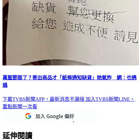
萬聖節毀了？寄出商品才「紙條通知缺貨」她氣炸 網：也遇
過
下載TVBS新聞APP，最新消息不漏接
加入TVBS新聞LINE，
重點新聞一次看
延伸閱讀