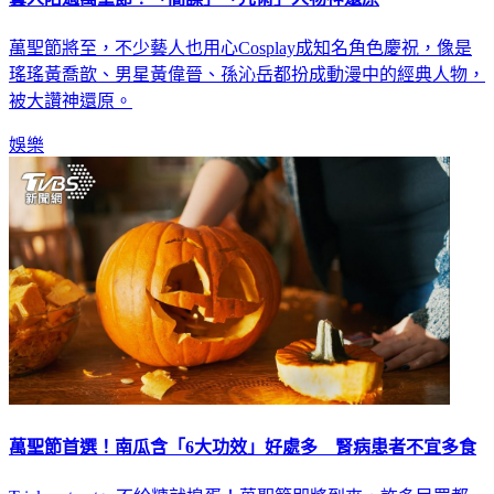
萬聖節將至，不少藝人也用心Cosplay成知名角色慶祝，像是
瑤瑤黃喬歆、男星黃偉晉、孫沁岳都扮成動漫中的經典人物，
被大讚神還原。
娛樂
萬聖節首選！南瓜含「6大功效」好處多 腎病患者不宜多食