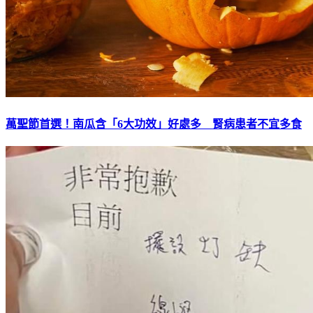
萬聖節首選！南瓜含「6大功效」好處多 腎病患者不宜多食