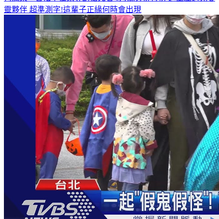
靈夥伴
超準測字!這輩子正緣何時會出現