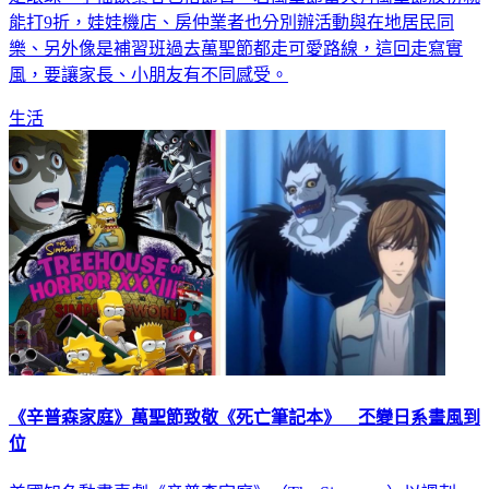
能打9折，娃娃機店、房仲業者也分別辦活動與在地居民同
樂、另外像是補習班過去萬聖節都走可愛路線，這回走寫實
風，要讓家長、小朋友有不同感受。
生活
《辛普森家庭》萬聖節致敬《死亡筆記本》 丕變日系畫風到
位