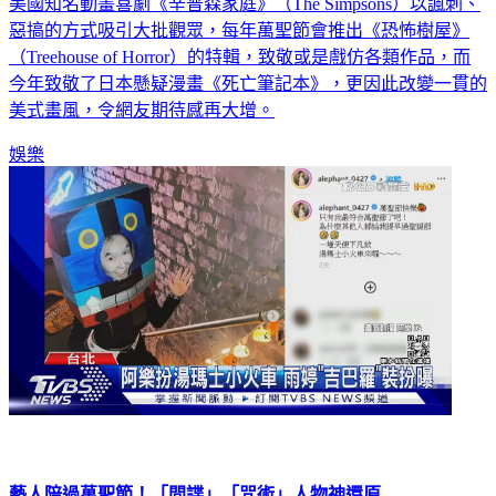
美國知名動畫喜劇《辛普森家庭》（The Simpsons）以諷刺、
惡搞的方式吸引大批觀眾，每年萬聖節會推出《恐怖樹屋》
（Treehouse of Horror）的特輯，致敬或是戲仿各類作品，而
今年致敬了日本懸疑漫畫《死亡筆記本》，更因此改變一貫的
美式畫風，令網友期待感再大增。
娛樂
藝人陪過萬聖節！「間諜」「咒術」人物神還原