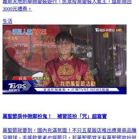
義新天地則舉辦變裝遊行，民眾投票變裝人氣王，還能帶回
3000元禮券。
生活
萬聖節房仲揪鄰扮鬼！ 補習班扮「咒」超寫實
萬聖節就要到，國內充滿氛圍！不只五星飯店推出應景商品賺
足眼球、手搖飲業者也搭節日，若萬聖節當天有萬聖節妝扮就