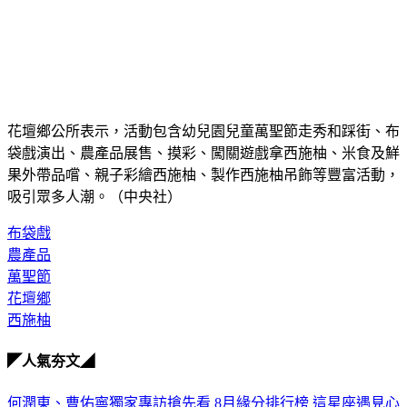
花壇鄉公所表示，活動包含幼兒園兒童萬聖節走秀和踩街、布
袋戲演出、農產品展售、摸彩、闖關遊戲拿西施柚、米食及鮮
果外帶品嚐、親子彩繪西施柚、製作西施柚吊飾等豐富活動，
吸引眾多人潮。（中央社）
布袋戲
農產品
萬聖節
花壇鄉
西施柚
◤人氣夯文◢
何潤東、曹佑寧獨家專訪搶先看
8月緣分排行榜 這星座遇見心