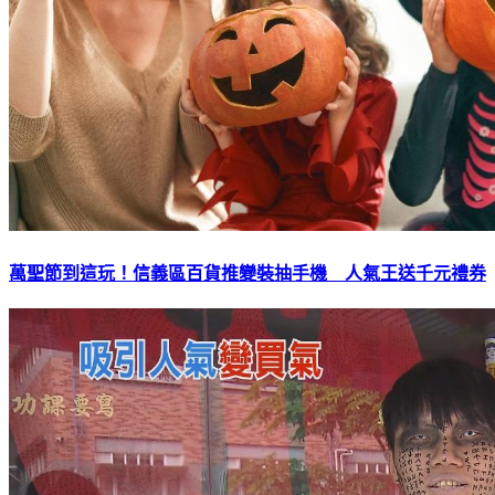
萬聖節到這玩！信義區百貨推變裝抽手機 人氣王送千元禮券