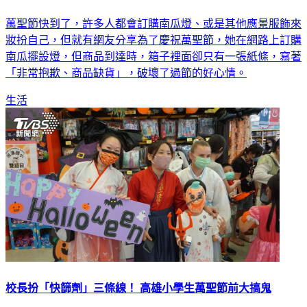
萬聖節快到了，許多人都會訂購南瓜燈、或是其他應景服飾來
妝扮自己，但就有網友分享為了慶祝萬聖節，她在網路上訂購
南瓜擺設燈，但商品到達時，箱子裡面卻只有一張紙條，寫著
「非常抱歉、商品缺貨」，破壞了過節的好心情。
生活
校長扮「快篩劑」三條線！ 高雄小學生萬聖節前大搞鬼