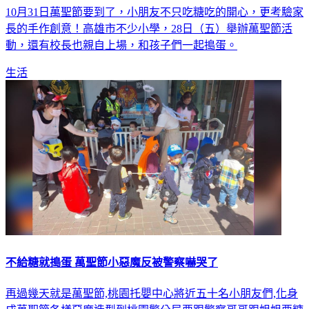
10月31日萬聖節要到了，小朋友不只吃糖吃的開心，更考驗家
長的手作創意！高雄市不少小學，28日（五）舉辦萬聖節活
動，還有校長也親自上場，和孩子們一起搗蛋。
生活
不給糖就搗蛋 萬聖節小惡魔反被警察嚇哭了
再過幾天就是萬聖節,桃園托嬰中心將近五十名小朋友們,化身