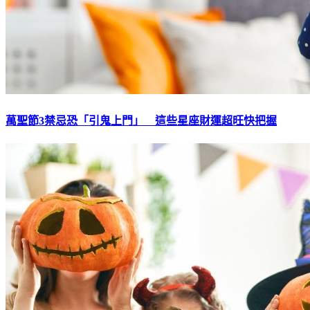
萬聖節3禁忌恐「引鬼上門」 這些星座財運超旺快把握