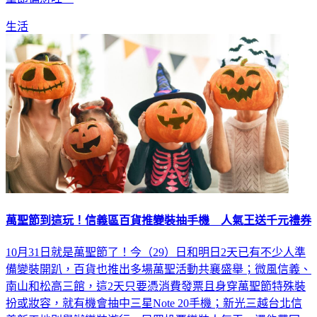
生活
萬聖節到這玩！信義區百貨推變裝抽手機 人氣王送千元禮券
10月31日就是萬聖節了！今（29）日和明日2天已有不少人準
備變裝開趴，百貨也推出多場萬聖活動共襄盛舉；微風信義、
南山和松高三館，這2天只要憑消費發票且身穿萬聖節特殊裝
扮或妝容，就有機會抽中三星Note 20手機；新光三越台北信