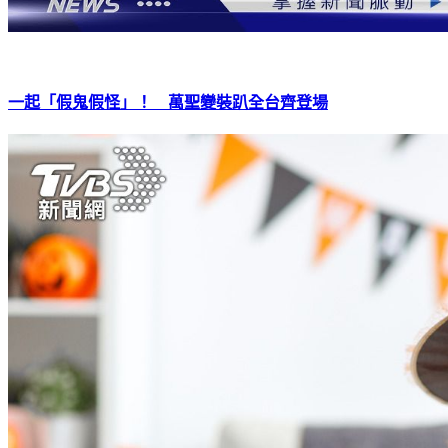
一起「假鬼假怪」！ 萬聖變裝趴全台齊登場