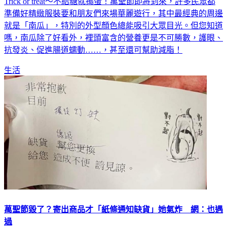
Trick or treat～不給糖就搗蛋！萬聖節即將到來，許多民眾都
準備好精緻服裝要和朋友們來場華麗遊行，其中最經典的周邊
就是「南瓜」，特別的外型顏色總能吸引大眾目光。但您知道
嗎，南瓜除了好看外，裡頭富含的營養更是不可勝數，護眼、
抗發炎、促進腸道蠕動……，甚至還可幫助減脂！
生活
萬聖節毀了？寄出商品才「紙條通知缺貨」她氣炸 網：也遇
過