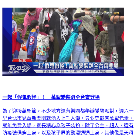
一起「假鬼假怪」！ 萬聖變裝趴全台齊登場
為了迎接萬聖節，不少地方還有樂園都舉辦變裝派對，週六一
早台北市兒童新樂園就湧入上千人潮，只要穿戴有萬聖元素，
就能免費入場，家長精心為孩子裝扮，除了公主、超人，還有
防疫裝備穿上身，以及孩子界的動漫通通上身，其他像是天母