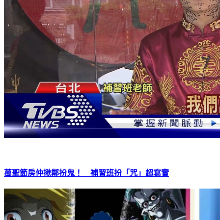
萬聖節房仲揪鄰扮鬼！ 補習班扮「咒」超寫實