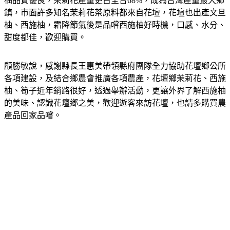
柚品質優良，茉莉花產量更占全台68%，成為台灣產量最大鄉
鎮，市面許多知名茉莉花茶原料都來自花壇，花壇也出產文旦
柚、西施柚，霜降節氣後是品嚐西施柚好時機，口感、水分、
甜度都佳，歡迎購買。
顧勝敏說，感謝縣長王惠美帶領縣府團隊全力協助花壇鄉公所
各項建設，及結合鄉農會推廣各項農產，花壇鄉茉莉花、西施
柚、筍子近年銷路很好，透過舉辦活動，更讓外界了解西施柚
的美味、認識花壇鄉之美，歡迎遊客來訪花壇，也請多購買農
產品回家品嚐。