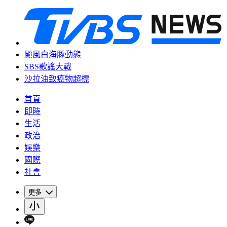
颱風白海豚動態
SBS歌謠大戰
沙拉油致癌物超標
首頁
即時
生活
政治
娛樂
國際
社會
更多