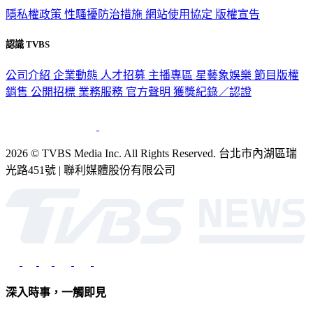
隱私權政策
性騷擾防治措施
網站使用協定
版權宣告
認識 TVBS
公司介紹
企業動態
人才招募
主播專區
星藝象娛樂
節目版權
銷售
公開招標
業務服務
官方聲明
獲獎紀錄／認證
2026 © TVBS Media Inc. All Rights Reserved. 台北市內湖區瑞
光路451號 | 聯利媒體股份有限公司
深入時事，一觸即見