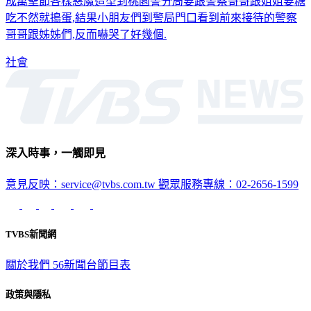
成萬聖節各樣惡魔造型到桃園警分局要跟警察哥哥跟姐姐要糖
吃不然就搗蛋,結果小朋友們到警局門口看到前來接待的警察
哥哥跟姊姊們,反而嚇哭了好幾個.
社會
深入時事，一觸即見
意見反映：service@tvbs.com.tw
觀眾服務專線：02-2656-1599
TVBS新聞網
關於我們
56新聞台節目表
政策與隱私