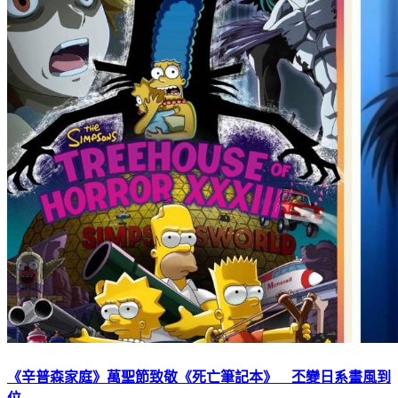
《辛普森家庭》萬聖節致敬《死亡筆記本》 丕變日系畫風到