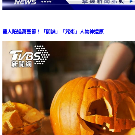
藝人陪過萬聖節！「間諜」「咒術」人物神還原