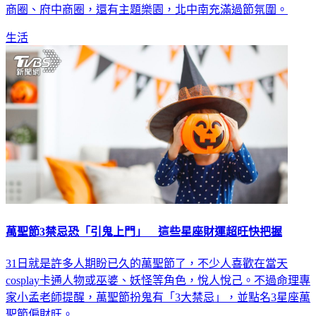
商圈、府中商圈，還有主題樂園，北中南充滿過節氛圍。
生活
萬聖節3禁忌恐「引鬼上門」 這些星座財運超旺快把握
31日就是許多人期盼已久的萬聖節了，不少人喜歡在當天
cosplay卡通人物或巫婆、妖怪等角色，悅人悅己。不過命理專
家小孟老師提醒，萬聖節扮鬼有「3大禁忌」，並點名3星座萬
聖節偏財旺。