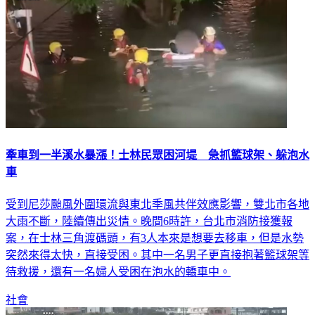
牽車到一半溪水暴漲！士林民眾困河堤 急抓籃球架、躲泡水
車
受到尼莎颱風外圍環流與東北季風共伴效應影響，雙北市各地
大雨不斷，陸續傳出災情。晚間6時許，台北市消防接獲報
案，在士林三角渡碼頭，有3人本來是想要去移車，但是水勢
突然來得太快，直接受困。其中一名男子更直接抱著籃球架等
待救援，還有一名婦人受困在泡水的轎車中。
社會