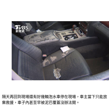
隔天再回到現場還有好幾輛泡水車停在現場，車主當下只能放
棄救援，車子內甚至早被泥巴覆蓋沒辦法開。