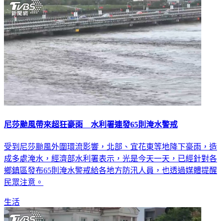
尼莎颱風帶來超狂豪雨 水利署連發65則淹水警戒
受到尼莎颱風外圍環流影響，北部、宜花東等地降下豪雨，造
成多處淹水，經濟部水利署表示，光是今天一天，已經針對各
鄉鎮區發布65則淹水警戒給各地方防汛人員，也透過媒體提醒
民眾注意。
生活