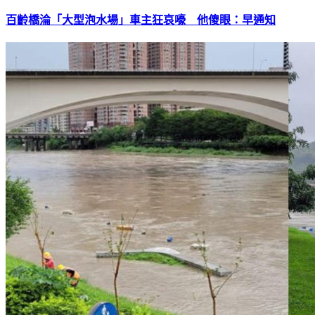
百齡橋淪「大型泡水場」車主狂哀嚎 他傻眼：早通知