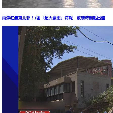
雨彈狂轟東北部！1區「超大豪雨」特報 放晴時間點出爐