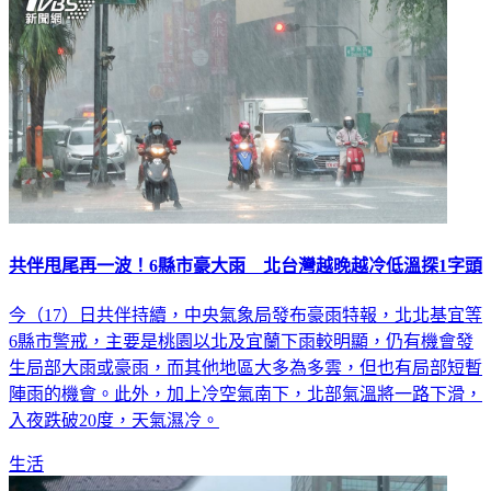
共伴甩尾再一波！6縣市豪大雨 北台灣越晚越冷低溫探1字頭
今（17）日共伴持續，中央氣象局發布豪雨特報，北北基宜等
6縣市警戒，主要是桃園以北及宜蘭下雨較明顯，仍有機會發
生局部大雨或豪雨，而其他地區大多為多雲，但也有局部短暫
陣雨的機會。此外，加上冷空氣南下，北部氣溫將一路下滑，
入夜跌破20度，天氣濕冷。
生活