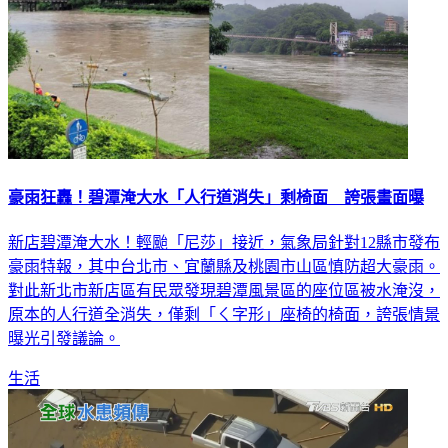
豪雨狂轟！碧潭淹大水「人行道消失」剩椅面 誇張畫面曝
新店碧潭淹大水！輕颱「尼莎」接近，氣象局針對12縣市發布
豪雨特報，其中台北市、宜蘭縣及桃園市山區慎防超大豪雨。
對此新北市新店區有民眾發現碧潭風景區的座位區被水淹沒，
原本的人行道全消失，僅剩「ㄑ字形」座椅的椅面，誇張情景
曝光引發議論。
生活