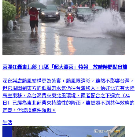
雨彈狂轟東北部！1區「超大豪雨」特報 放晴時間點出爐
深夜諾盧颱風結構更為紮實，颱風眼清晰，雖然不影響台灣，
但它周圍到東方的低壓帶水氣仍往台灣移入，恰好北方有大陸
高壓東移，為台灣帶來東北風環境，兩者配合之下週六（24
日）已經為東北部帶來持續性的降雨，雖然還不到共伴效應的
定義，但環境條件類似。
生活