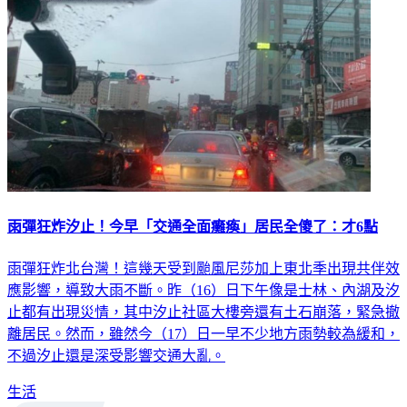
雨彈狂炸汐止！今早「交通全面癱瘓」居民全傻了：才6點
雨彈狂炸北台灣！這幾天受到颱風尼莎加上東北季出現共伴效
應影響，導致大雨不斷。昨（16）日下午像是士林、內湖及汐
止都有出現災情，其中汐止社區大樓旁還有土石崩落，緊急撤
離居民。然而，雖然今（17）日一早不少地方雨勢較為緩和，
不過汐止還是深受影響交通大亂。
生活