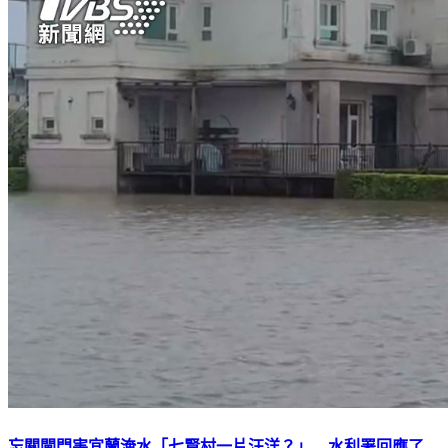
忘關閘門害宜蘭淹水「七賢村一片汪洋？」 水利署回應了