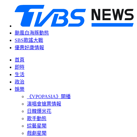
颱風白海豚動態
SBS歌謠大戰
優惠好康情報
首頁
即時
生活
政治
娛樂
《VPOPASIA》開播
演唱會搶票情報
日韓爆米花
歌手動態
綜藝星聞
戲劇星聞