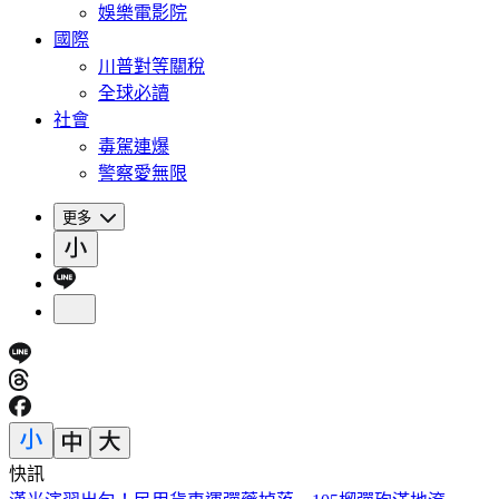
娛樂電影院
國際
川普對等關稅
全球必讀
社會
毒駕連爆
警察愛無限
更多
快訊