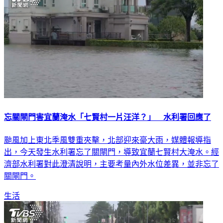
忘關閘門害宜蘭淹水「七賢村一片汪洋？」 水利署回應了
颱風加上東北季風雙重夾擊，北部迎來豪大雨，媒體報導指
出，今天發生水利署忘了關閘門，導致宜蘭七賢村大淹水。經
濟部水利署對此澄清說明，主要考量內外水位差異，並非忘了
關閘門。
生活