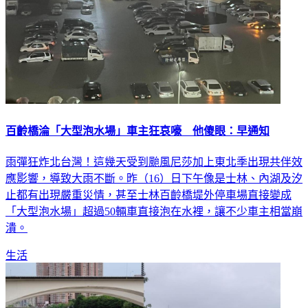
百齡橋淪「大型泡水場」車主狂哀嚎 他傻眼：早通知
雨彈狂炸北台灣！這幾天受到颱風尼莎加上東北季出現共伴效
應影響，導致大雨不斷。昨（16）日下午像是士林、內湖及汐
止都有出現嚴重災情，甚至士林百齡橋堤外停車場直接變成
「大型泡水場」超過50輛車直接泡在水裡，讓不少車主相當崩
潰。
生活