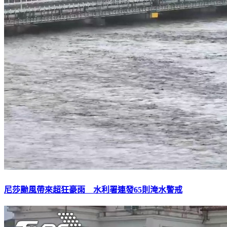
尼莎颱風帶來超狂豪雨 水利署連發65則淹水警戒