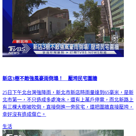
新店3樹不敵強風豪雨倒塌！ 壓垮民宅圍牆
25日下午北台灣強降雨，新北市新店時雨量達到65毫米，是新
北市第一，不只造成多處淹水，還有上萬戶停電，而北新路上
有三棵大樹被吹倒，直接倒進一旁民宅，還把圍牆直接壓垮，
幸好沒有造成傷亡。
生活