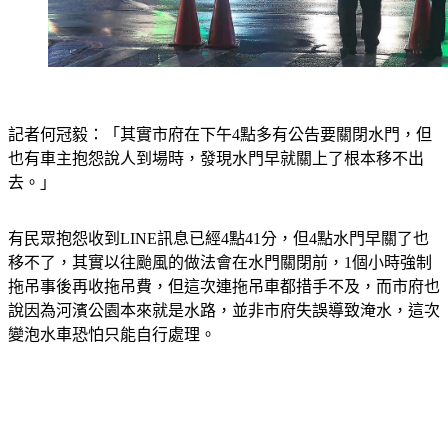
記者何冠毅：「其實市府在下午4點多有公告要關閉水門，但
也有車主抱怨說人到場時，發現水門早就關上了根本移不出
去。」
有民眾抱怨收到LINE訊息已經4點41分，但4點水門早關了也
移不了，其實以往颱風的做法會在水門關閉前，1個小時強制
拖吊事後再收拖吊費，但這次連拖吊車都措手不及，而市府也
說因為河濱公園本來就是水路，並非市府失誤導致淹水，這次
變泡水車恐怕只能自行處理。