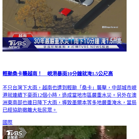
輕颱桑卡襲越南！ 峴港暴雨10分鐘就淹1.5公尺高
不只台灣下大雨，越南也遭到輕颱「桑卡」襲擊，中部城市峴
港就連續下豪雨12個小時，造成當地市區嚴重水災。另外在澳
洲東南部也連日降下大雨，導致墨爾本等多地嚴重淹水，當局
已經協助撤離大批民眾。
國際