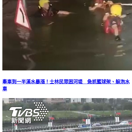
牽車到一半溪水暴漲！士林民眾困河堤 急抓籃球架、躲泡水
車