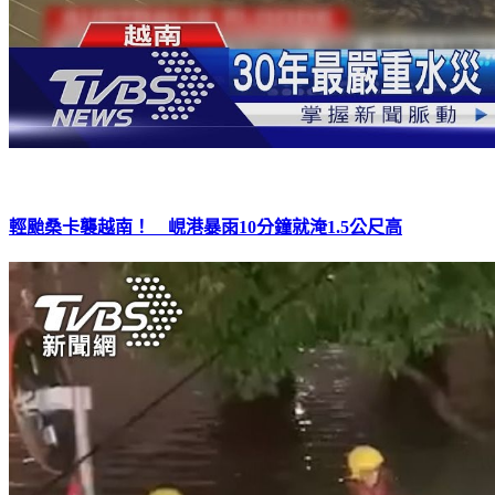
輕颱桑卡襲越南！ 峴港暴雨10分鐘就淹1.5公尺高