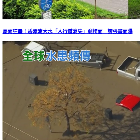
豪雨狂轟！碧潭淹大水「人行道消失」剩椅面 誇張畫面曝