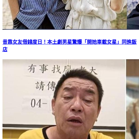
昔靠女友借錢度日！本土劇男星驚爆「開她車載女星」同進飯
店