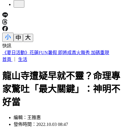
快訊
188萬《龍藏經》賣掉了！大戶不甩7折 店員爆「付現買原
價」
首頁
｜
生活
龍山寺遭疑早就不靈？命理專
家驚吐「最大關鍵」：神明不
好當
編輯：王雅惠