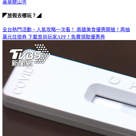
不靈
萬華龍山寺
◤放假去哪玩？◢
全台熱門活動、人氣攻略一次看！
高雄美食優惠開搶！再抽
萬元住宿券
下載食尚玩家APP！免費領取優惠券