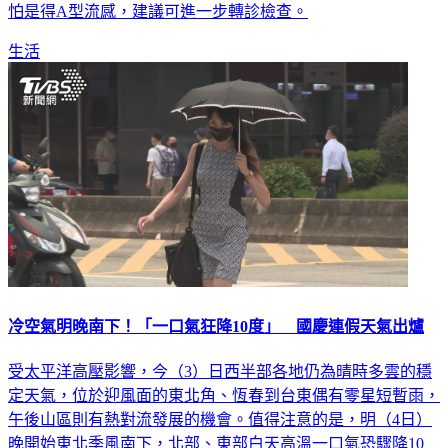
狀，快篩卻一直呈現陰性，小兒科醫師林智葳提醒，要小心恐
怕是得A型流感，建議可進一步轉診檢查。
生活
冷空氣明晚南下！「一口氣狂降10度」 國慶連假天氣出爐
受太平洋高壓影響，今（3）日西半部各地仍為晴時多雲的穩
定天氣，位於迎風面的東北角、恆春到台東偶有零星短暫雨，
午後山區則有熱對流發展的機會。值得注意的是，明（4日）