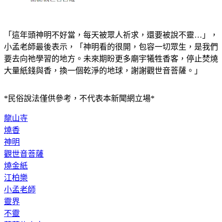
「這年頭神明不好當，每天被眾人祈求，還要被說不靈…」，
小孟老師最後表示，「神明看的很開，包容一切眾生，是我們
要去向祂學習的地方。未來期盼更多廟宇犧牲香客，停止焚燒
大量紙錢與香，換一個乾淨的地球，謝謝觀世音菩薩。」
*民俗說法僅供參考，不代表本新聞網立場*
龍山寺
燒香
神明
觀世音菩薩
燒金紙
江柏樂
小孟老師
靈界