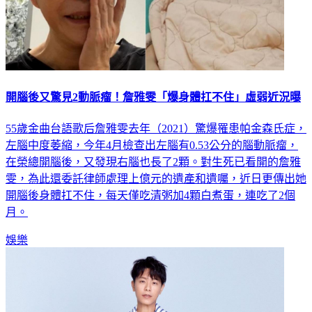
開腦後又驚見2動脈瘤！詹雅雯「爆身體扛不住」虛弱近況曝
55歲金曲台語歌后詹雅雯去年（2021）驚爆罹患帕金森氏症，
左腦中度萎縮，今年4月檢查出左腦有0.53公分的腦動脈瘤，
在榮總開腦後，又發現右腦也長了2顆。對生死已看開的詹雅
雯，為此還委託律師處理上億元的遺產和遺囑，近日更傳出她
開腦後身體扛不住，每天僅吃清粥加4顆白煮蛋，連吃了2個
月。
娛樂