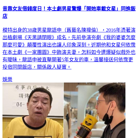
昔靠女友借錢度日！本土劇男星驚爆「開她車載女星」同進飯
店
模特出身的38歲男星龍語申（舊藝名陳禕倫），2016年憑著演
出植劇場《天黑請閉眼》成名，先前參演夯劇《我的婆婆怎麼
那麼可愛》顛覆性演出也讓人印象深刻。近期他和女星何依霈
在本土劇《一家團圓》中飾演夫妻，怎料如今遭爆疑似戲外也
有曖昧，龍語申被直擊開著5年女友的車，溫馨接送何依霈更
投宿同間飯店，關係啟人疑竇。
娛樂