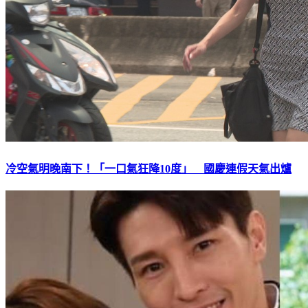
冷空氣明晚南下！「一口氣狂降10度」 國慶連假天氣出爐