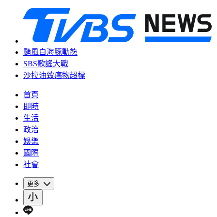
颱風白海豚動態
SBS歌謠大戰
沙拉油致癌物超標
首頁
即時
生活
政治
娛樂
國際
社會
更多