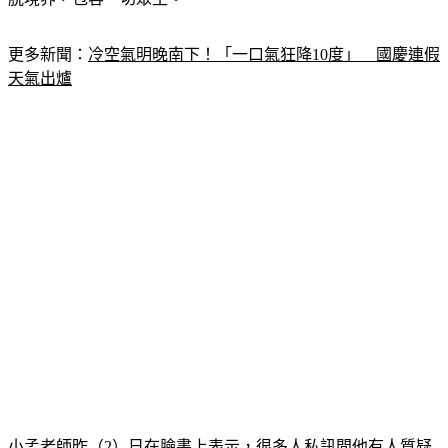
脫境界，包容一切眾生。
更多新聞：
冷空氣明晚南下！「一口氣狂降10度」　國慶連假
天氣出爐