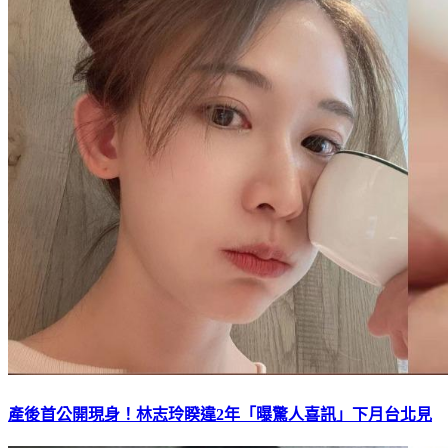
產後首公開現身！林志玲睽違2年「曝驚人喜訊」下月台北見