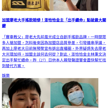
加盟廖老大手搖飲賠慘！澎恰恰金主「出手續命」點破最大關
鍵
「賽車教父」廖老大先前風光成立自創手搖飲品牌，一時間眾
多人搶加盟，怎料後來因為加盟店品質參差，引發連串爭議，
再加上廖老大日前無預警宣布退出直播圈，外界疑惑失去廖老
大光環加持，加盟主該何去何從？對此，澎恰恰金主林秉文決
定出手幫忙續命，昨（27）日他本人親發聲證實會盡快幫忙找
到替代方案。
娛樂