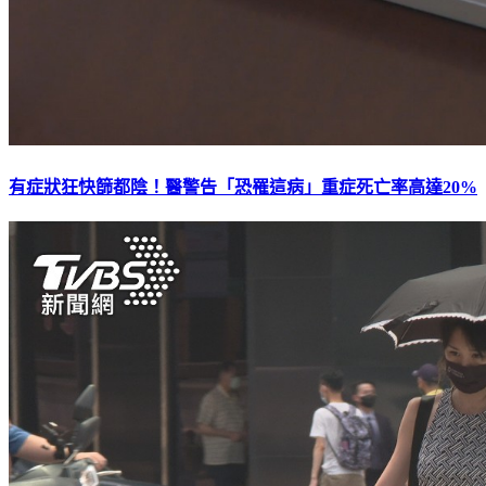
有症狀狂快篩都陰！醫警告「恐罹這病」重症死亡率高達20%