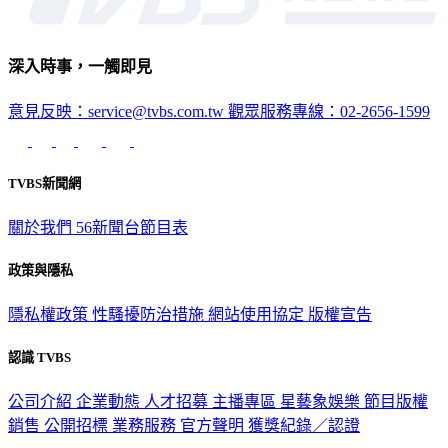
深入時事，一觸即見
意見反映：service@tvbs.com.tw
觀眾服務專線：02-2656-1599
TVBS新聞網
關於我們
56新聞台節目表
政策與隱私
隱私權政策
性騷擾防治措施
網站使用協定
版權宣告
認識 TVBS
公司介紹
企業動態
人才招募
主播專區
星藝象娛樂
節目版權