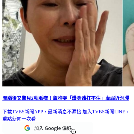
開腦後又驚見2動脈瘤！詹雅雯「爆身體扛不住」虛弱近況曝
下載TVBS新聞APP，最新消息不漏接
加入TVBS新聞LINE，
重點新聞一次看