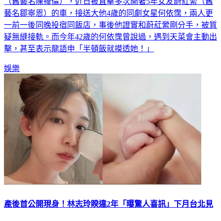
憑著演出植劇場《天黑請閉眼》打開知名度的38歲男星龍語申
（舊藝名陳禕倫），近日被直擊多次開著5年女友蔚葒縈（舊
藝名鄒寧恩）的車，接送大他4歲的同劇女星何依霈，兩人更
一前一後同晚投宿同飯店，事後他證實和蔚葒縈剛分手，被質
疑無縫接軌。而今年42歲的何依霈曾說過，遇到天菜會主動出
擊，甚至表示龍語申「半頓飯就摸透她！」
娛樂
產後首公開現身！林志玲睽違2年「曝驚人喜訊」下月台北見