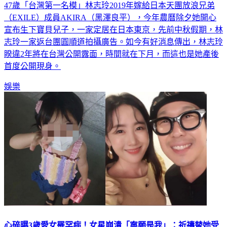
47歲「台灣第一名模」林志玲2019年嫁給日本天團放浪兄弟
（EXILE）成員AKIRA（黑澤良平），今年農曆除夕她開心
宣布生下寶貝兒子，一家定居在日本東京，先前中秋假期，林
志玲一家返台團圓順道拍攝廣告。如今有好消息傳出，林志玲
睽違2年將在台灣公開露面，時間就在下月，而這也是她產後
首度公開現身。
娛樂