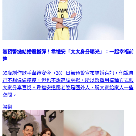
無預警拋結婚震撼彈！韋禮安「太太身分曝光」：一起幸福前
進
35歲創作歌手韋禮安今（28）日無預警宣布結婚喜訊，他說自
己不想偷偷摸摸，但也不想高調張揚，所以選擇用這種方式跟
大家分享喜悅。韋禮安透露老婆是圈外人，盼大家給家人一些
空間。
娛樂