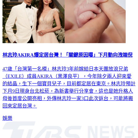
林志玲AKIRA爆定居台灣！「關鍵原因曝」下月動向洩端倪
47歲「台灣第一名模」林志玲3年前嫁給日本天團放浪兄弟
（EXILE）成員AKIRA（黑澤良平），今年除夕兩人迎來愛
的結晶，生下一個寶貝兒子，目前都定居在東京。林志玲預計
下月9日現身台北松菸，為新書舉行分享會，這也是她升格人
母後首度公開亮相，外傳林志玲一家3口此次返台，可能將搬
回來定居台灣。
娛樂