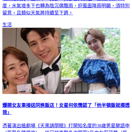
晚開始東北季風南下，北部、東部白天高溫一口氣恐驟降10
度，水氣增多下也轉為陰沉偶飄雨，迎風面降雨明顯，須特別
留意，且類似天氣將持續至下週。
生活
爆開女友車接送同進飯店！女星何依霈認了「他半頓飯就摸透
我」