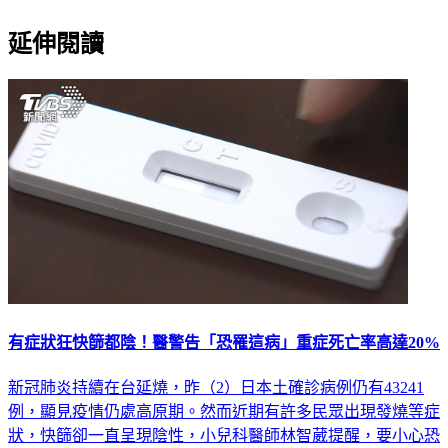
延伸閱讀
有症狀狂快篩都陰！醫警告「恐罹這病」重症死亡率高達20%
新冠肺炎持續在台延燒，昨（2）日本土確診病例仍有43241
例，顯見疫情仍處高原期。然而近期有許多民眾出現發燒等症