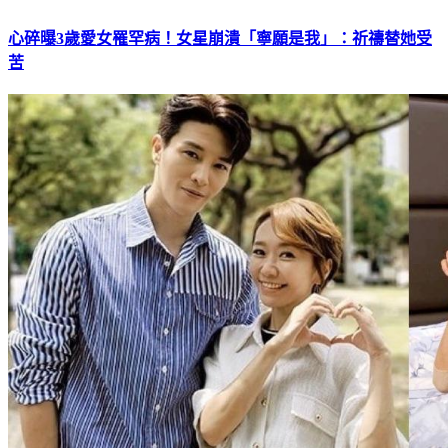
心碎曝3歲愛女罹罕病！女星崩潰「寧願是我」：祈禱替她受
苦