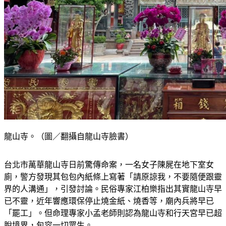
龍山寺。（圖／翻攝自龍山寺臉書）
台北市萬華龍山寺日前驚傳命案，一名女子陳屍在地下室女
廁，警方發現其包包內紙條上寫著「請原諒我，不要隨便跟靈
界的人溝通」，引發討論。民俗專家江柏樂指出其實龍山寺早
已不靈，近年響應環保停止燒金紙、燒香等，廟內兵將早已
「罷工」。但命理專家小孟老師則認為龍山寺和行天宮早已超