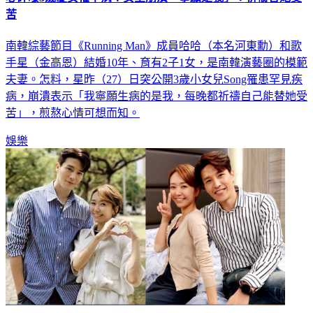
心碎曝3歲愛女罹罕病！女星崩潰「寧願是我」：祈禱替她受
苦
南韓綜藝節目《Running Man》成員哈哈（本名河東勳）和歌
手星（金高恩）結婚10年、育有2子1女，是南韓演藝圈的模範
夫妻。怎料，星昨（27）日突公開3歲小女兒Song罹患罕見疾
病，崩潰表示「我寧願生病的是我，每晚都祈禱自己能替她受
苦」，煎熬心情可想而知。
娛樂