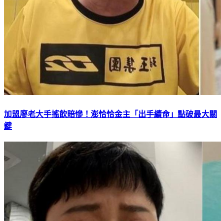
加盟廖老大手搖飲賠慘！澎恰恰金主「出手續命」點破最大關
鍵