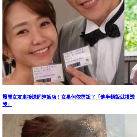
爆開女友車接送同進飯店！女星何依霈認了「他半頓飯就摸透
我」