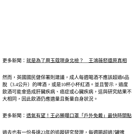
更多新聞：
就是為了周玉蔻現身北檢？　王鴻薇怒還原真相
然而，英國國民健保署則建議，成人每週喝酒不應該超過6品
脫（3.4公升）的啤酒，或是10杯小杯紅酒。並且警示，過度
飲酒可能會造成肝臟疾病、癌症或心臟疾病，這與研究結果不
大相同，因此飲酒仍應適量且衡量自身狀況。
更多新聞：
透氣有望！王必勝曝口罩「戶外免戴」最快時間點
過去也有一份長達23年的
追蹤研究
發現，每週喝超過7罐啤