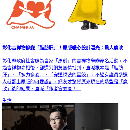
彰化吉祥物慘變「脂肪肝」！原版暖心設計曝光：驚人魔改
彰化縣政府社會處為自家「原創」的吉祥物舉辦命名活動，不
過吉祥物亮相後，卻遭到網友無情批判，直喊根本是「脂肪
肝」、「多力多姿」、「穿透視裝的蛋餃」，不過有議員參選
人就翻出原版的可愛設計，網友才驚覺原來現在的造型是「魔
改」後的結果，直喊「作者會氣瘋！」
生活