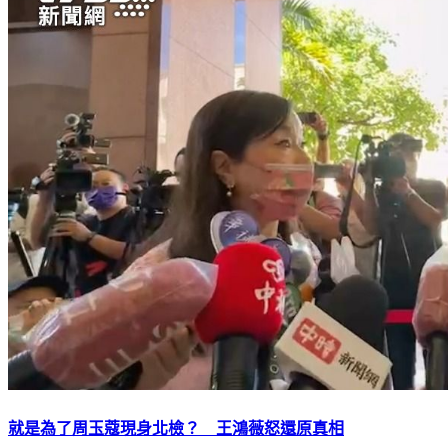
就是為了周玉蔻現身北檢？ 王鴻薇怒還原真相