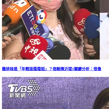
雞排妹是「年輕版蔻蔻姐」？宿敵陳沂提1關鍵分析：很像