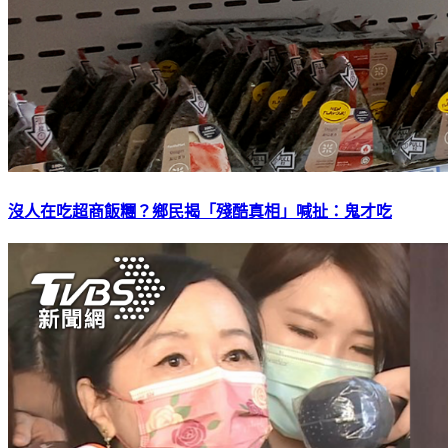
沒人在吃超商飯糰？鄉民揭「殘酷真相」喊扯：鬼才吃