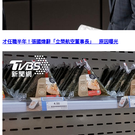
才任職半年！張國煒辭「立榮航空董事長」 原因曝光