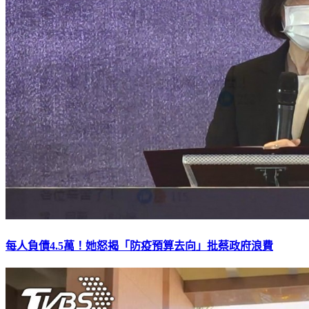
每人負債4.5萬！她怒揭「防疫預算去向」批蔡政府浪費