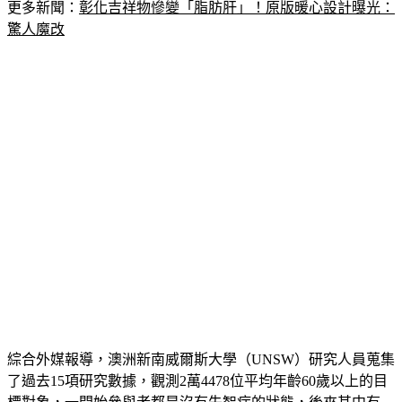
更多新聞：
彰化吉祥物慘變「脂肪肝」！原版暖心設計曝光：
驚人魔改
綜合外媒報導，澳洲新南威爾斯大學（UNSW）研究人員蒐集
了過去15項研究數據，觀測2萬4478位平均年齡60歲以上的目