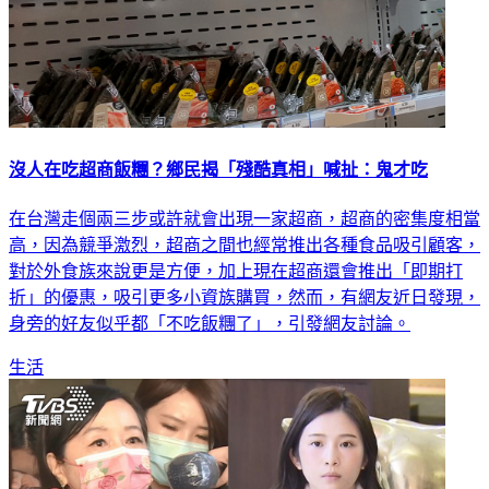
沒人在吃超商飯糰？鄉民揭「殘酷真相」喊扯：鬼才吃
在台灣走個兩三步或許就會出現一家超商，超商的密集度相當
高，因為競爭激烈，超商之間也經常推出各種食品吸引顧客，
對於外食族來說更是方便，加上現在超商還會推出「即期打
折」的優惠，吸引更多小資族購買，然而，有網友近日發現，
身旁的好友似乎都「不吃飯糰了」，引發網友討論。
生活