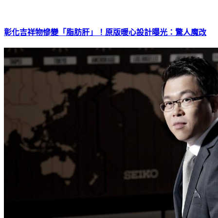
彰化吉祥物慘變「脂肪肝」！原版暖心設計曝光：驚人魔改