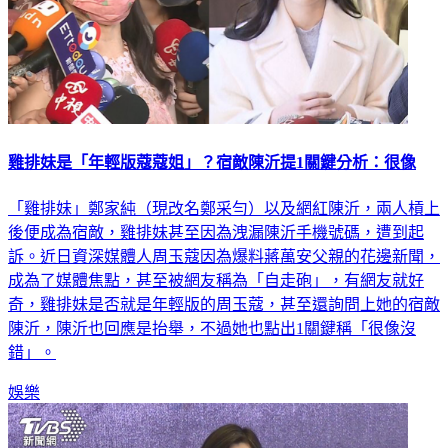
雞排妹是「年輕版蔻蔻姐」？宿敵陳沂提1關鍵分析：很像
「雞排妹」鄭家純（現改名鄭采勻）以及網紅陳沂，兩人槓上
後便成為宿敵，雞排妹甚至因為洩漏陳沂手機號碼，遭到起
訴。近日資深媒體人周玉蔻因為爆料蔣萬安父親的花邊新聞，
成為了媒體焦點，甚至被網友稱為「自走砲」，有網友就好
奇，雞排妹是否就是年輕版的周玉蔻，甚至還詢問上她的宿敵
陳沂，陳沂也回應是抬舉，不過她也點出1關鍵稱「很像沒
錯」。
娛樂