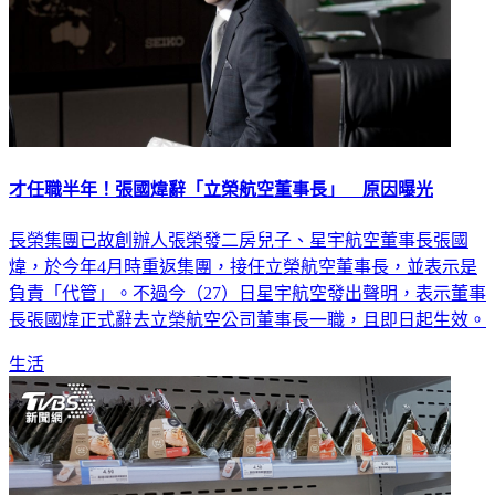
才任職半年！張國煒辭「立榮航空董事長」 原因曝光
長榮集團已故創辦人張榮發二房兒子、星宇航空董事長張國
煒，於今年4月時重返集團，接任立榮航空董事長，並表示是
負責「代管」。不過今（27）日星宇航空發出聲明，表示董事
長張國煒正式辭去立榮航空公司董事長一職，且即日起生效。
生活