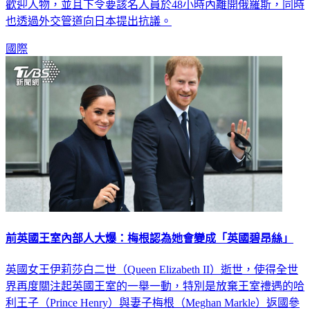
歡迎人物，並且下令要該名人員於48小時內離開俄羅斯，同時
也透過外交管道向日本提出抗議。
國際
前英國王室內部人大爆：梅根認為她會變成「英國碧昂絲」
英國女王伊莉莎白二世（Queen Elizabeth II）逝世，使得全世
界再度關注起英國王室的一舉一動，特別是放棄王室禮遇的哈
利王子（Prince Henry）與妻子梅根（Meghan Markle）返國參