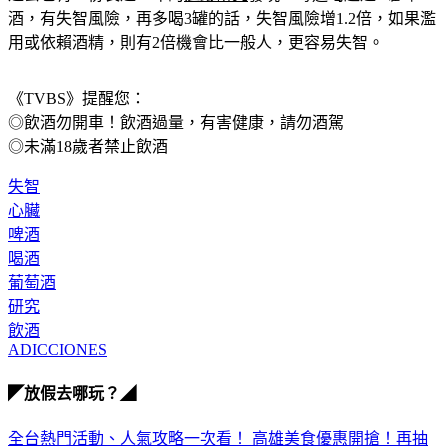
酒，有失智風險，再多喝3罐的話，失智風險增1.2倍，如果濫
用或依賴酒精，則有2倍機會比一般人，更容易失智。
《TVBS》提醒您：
◎飲酒勿開車！飲酒過量，有害健康，請勿酒駕
◎未滿18歲者禁止飲酒
失智
心臟
啤酒
喝酒
葡萄酒
研究
飲酒
ADICCIONES
◤放假去哪玩？◢
全台熱門活動、人氣攻略一次看！
高雄美食優惠開搶！再抽