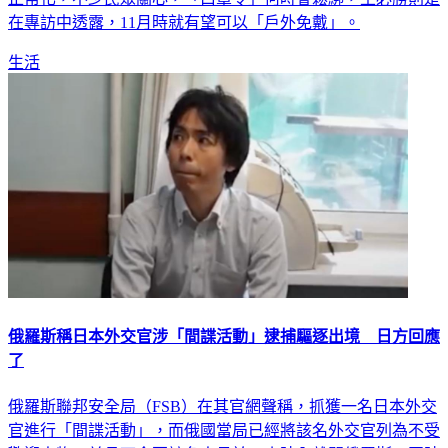
在專訪中透露，11月時就有望可以「戶外免戴」。
生活
俄羅斯稱日本外交官涉「間諜活動」逮捕驅逐出境 日方回應
了
俄羅斯聯邦安全局（FSB）在其官網聲稱，抓獲一名日本外交
官進行「間諜活動」，而俄國當局已經將該名外交官列為不受