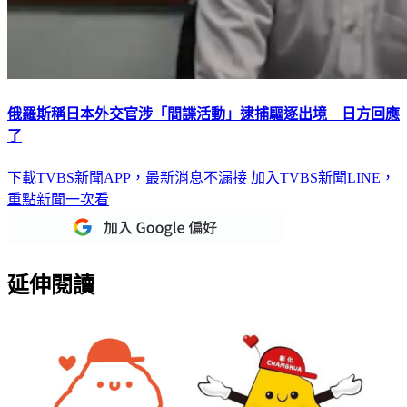
俄羅斯稱日本外交官涉「間諜活動」逮捕驅逐出境 日方回應
了
下載TVBS新聞APP，最新消息不漏接
加入TVBS新聞LINE，
重點新聞一次看
延伸閱讀