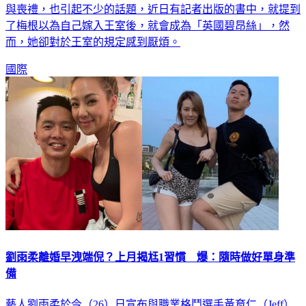
與喪禮，也引起不少的話題，近日有記者出版的書中，就提到
了梅根以為自己嫁入王室後，就會成為「英國碧昂絲」，然
而，她卻對於王室的規定感到厭煩。
國際
劉雨柔離婚早洩端倪？上月揭尪1習慣 爆：隨時做好單身準
備
藝人劉雨柔於今（26）日宣布與職業格鬥選手黃育仁（Jeff）