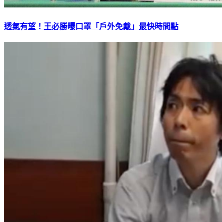
透氣有望！王必勝曝口罩「戶外免戴」最快時間點