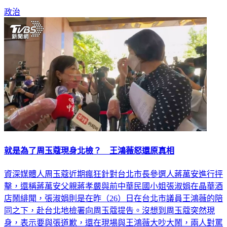
政治
就是為了周玉蔻現身北檢？ 王鴻薇怒還原真相
資深媒體人周玉蔻近期瘋狂針對台北市長參選人蔣萬安進行抨
擊，還稱蔣萬安父親蔣孝嚴與前中華民國小姐張淑娟在晶華酒
店鬧緋聞，張淑娟則是在昨（26）日在台北市議員王鴻薇的陪
同之下，赴台北地檢署向周玉蔻提告。沒想到周玉蔻突然現
身，表示要與張道歉，還在現場與王鴻薇大吵大鬧，兩人對罵