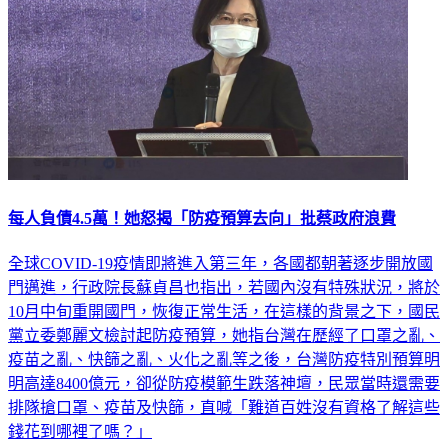
每人負債4.5萬！她怒揭「防疫預算去向」批蔡政府浪費
全球COVID-19疫情即將進入第三年，各國都朝著逐步開放國
門邁進，行政院長蘇貞昌也指出，若國內沒有特殊狀況，將於
10月中旬重開國門，恢復正常生活，在這樣的背景之下，國民
黨立委鄭麗文檢討起防疫預算，她指台灣在歷經了口罩之亂、
疫苗之亂、快篩之亂、火化之亂等之後，台灣防疫特別預算明
明高達8400億元，卻從防疫模範生跌落神壇，民眾當時還需要
排隊搶口罩、疫苗及快篩，直喊「難道百姓沒有資格了解這些
錢花到哪裡了嗎？」