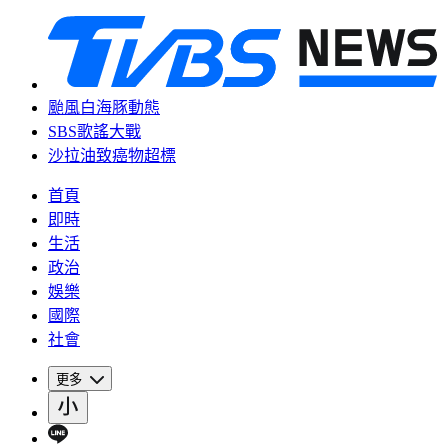
颱風白海豚動態
SBS歌謠大戰
沙拉油致癌物超標
首頁
即時
生活
政治
娛樂
國際
社會
更多