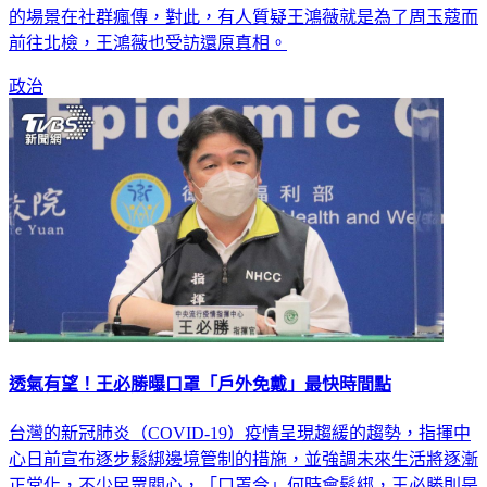
的場景在社群瘋傳，對此，有人質疑王鴻薇就是為了周玉蔻而
前往北檢，王鴻薇也受訪還原真相。
政治
透氣有望！王必勝曝口罩「戶外免戴」最快時間點
台灣的新冠肺炎（COVID-19）疫情呈現趨緩的趨勢，指揮中
心日前宣布逐步鬆綁邊境管制的措施，並強調未來生活將逐漸
正常化，不少民眾關心，「口罩令」何時會鬆綁，王必勝則是