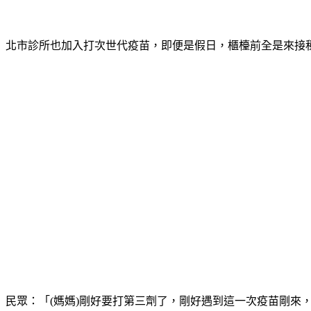
北市診所也加入打次世代疫苗，即便是假日，櫃檯前全是來接種
民眾：「(媽媽)剛好要打第三劑了，剛好遇到這一次疫苗剛