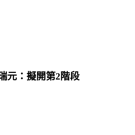
強降雨
瑞元：擬開第2階段