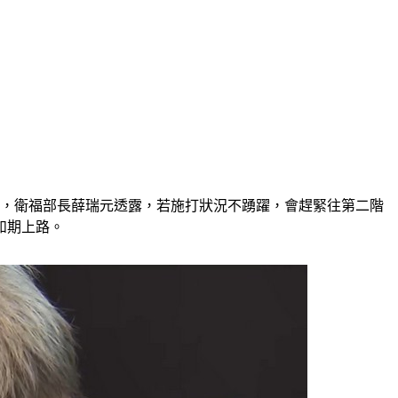
成，衛福部長薛瑞元透露，若施打狀況不踴躍，會趕緊往第二階
如期上路。