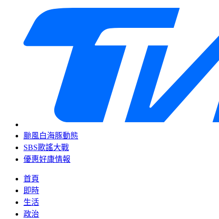
颱風白海豚動態
SBS歌謠大戰
優惠好康情報
首頁
即時
生活
政治