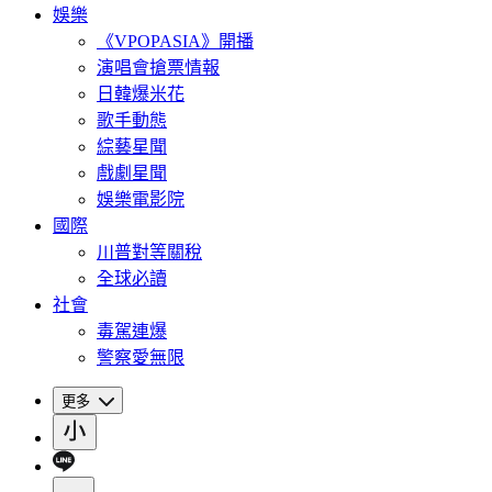
娛樂
《VPOPASIA》開播
演唱會搶票情報
日韓爆米花
歌手動態
綜藝星聞
戲劇星聞
娛樂電影院
國際
川普對等關稅
全球必讀
社會
毒駕連爆
警察愛無限
更多