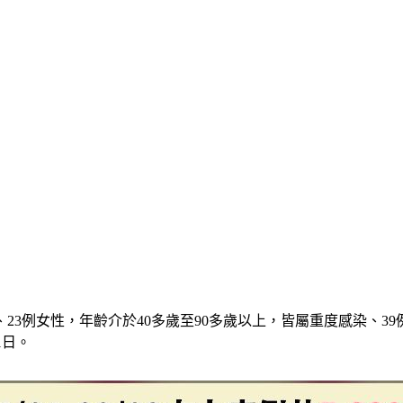
3例女性，年齡介於40多歲至90多歲以上，皆屬重度感染、39例
1日。