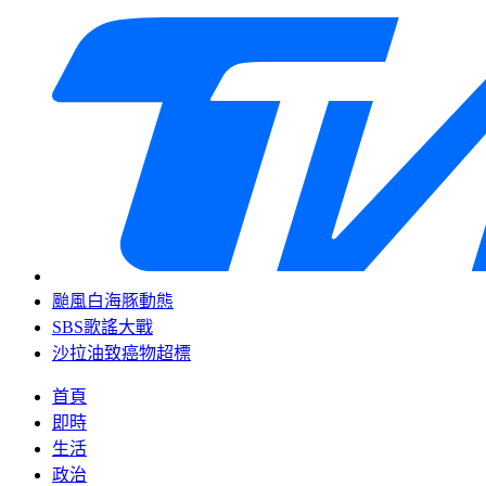
颱風白海豚動態
SBS歌謠大戰
沙拉油致癌物超標
首頁
即時
生活
政治