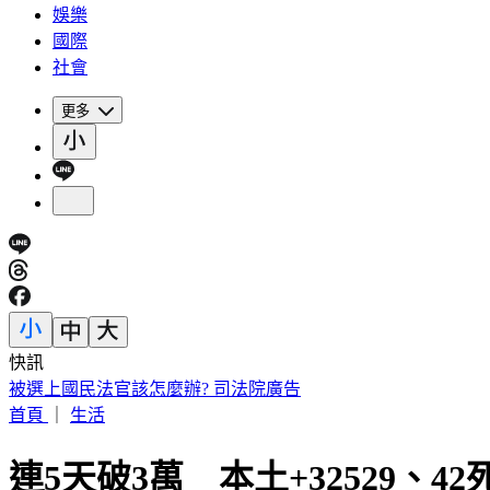
娛樂
國際
社會
更多
快訊
IU無預警召喚前男友 韓網替「她」心疼：很不舒服
首頁
｜
生活
連5天破3萬 本土+32529、