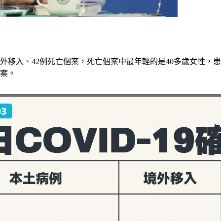
3例境外移入、42例死亡個案，死亡個案中最年輕的是40多歲女
個案。